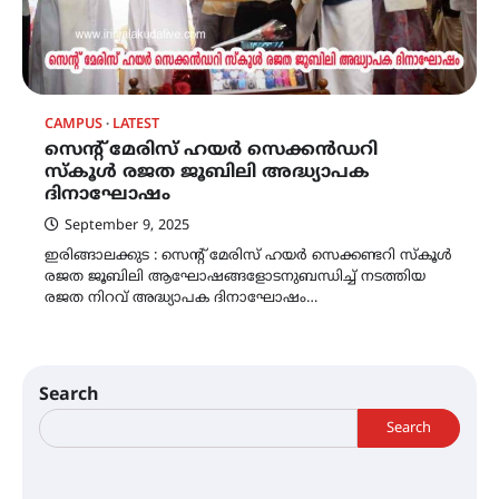
CAMPUS
LATEST
സെന്റ് മേരിസ് ഹയർ സെക്കൻഡറി
സ്കൂൾ രജത ജൂബിലി അദ്ധ്യാപക
ദിനാഘോഷം
September 9, 2025
ഇരിങ്ങാലക്കുട : സെന്റ് മേരിസ് ഹയർ സെക്കണ്ടറി സ്കൂൾ
രജത ജൂബിലി ആഘോഷങ്ങളോടനുബന്ധിച്ച് നടത്തിയ
രജത നിറവ് അദ്ധ്യാപക ദിനാഘോഷം…
Search
Search