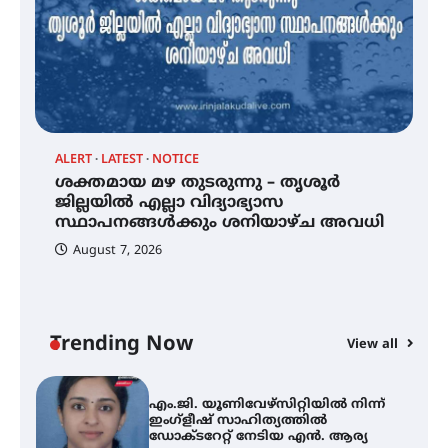
കോമേഴ്സ് എക്സ്പോയുമായി
എസ് എൻ ഹയർ സെക്കൻഡറി
വിദ്യാർത്ഥികൾ
ALERT
LATEST
NOTICE
്
ശക്തമായ മഴ തുടരുന്നു – തൃശൂർ
സർഗ്ഗസാഹിതി- കവിതാസംഗമം
2026 കവിതാ ചർച്ച കാട്ടൂർ, ടി. കെ.
ജില്ലയിൽ എല്ലാ വിദ്യാഭ്യാസ
ബാലൻ ഹാളിൽ 16ന്
സ്ഥാപനങ്ങൾക്കും ശനിയാഴ്ച അവധി
August 7, 2026
ശക്തമായ മഴ തുടരുന്നു – തൃശൂർ
ജില്ലയിൽ എല്ലാ വിദ്യാഭ്യാസ
സ്ഥാപനങ്ങൾക്കും ശനിയാഴ്ച
അവധി
Trending Now
View all
A
എം.ജി. യൂണിവേഴ്‌സിറ്റിയിൽ നിന്ന്
എ
ഇംഗ്ളീഷ് സാഹിത്യത്തിൽ
ഡോക്ടറേറ്റ് നേടിയ എൻ. ആര്യ
ഇ