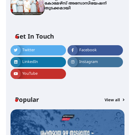
കോമേഴ്‌സ് അസോസിയേഷന്
തുടക്കമായി
Get In Touch
Twitter
Facebook
എം.ജി. യൂണിവേഴ്‌സിറ്റിയിൽ നിന്ന്
ഇംഗ്ളീഷ് സാഹിത്യത്തിൽ
LinkedIn
Instagram
ഡോക്ടറേറ്റ് നേടിയ എൻ. ആര്യ
YouTube
ട്യുണീഷ്യൻ ചിത്രം ” ദി വോയിസ്
ഓഫ് ഹിന്ദ് റജബ് ” ഇരിങ്ങാലക്കുട
ഫിലിം സൊസൈറ്റി ആഗസ്റ്റ് 7
Popular
View all
വെള്ളിയാഴ്ച സ്‌ക്രീൻ ചെയ്യുന്നു
സെന്റ് ജോസഫ്സ് കോളജ്
കോമേഴ്‌സ് അസോസിയേഷന്
തുടക്കമായി