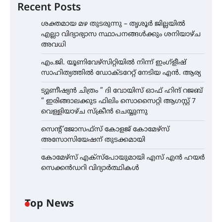
Recent Posts
ശക്തമായ മഴ തുടരുന്നു – തൃശൂർ ജില്ലയിൽ
എല്ലാ വിദ്യാഭ്യാസ സ്ഥാപനങ്ങൾക്കും ശനിയാഴ്ച
അവധി
എം.ജി. യൂണിവേഴ്‌സിറ്റിയിൽ നിന്ന് ഇംഗ്ളീഷ്
സാഹിത്യത്തിൽ ഡോക്ടറേറ്റ് നേടിയ എൻ. ആര്യ
ട്യുണീഷ്യൻ ചിത്രം ” ദി വോയിസ് ഓഫ് ഹിന്ദ് റജബ്
” ഇരിങ്ങാലക്കുട ഫിലിം സൊസൈറ്റി ആഗസ്റ്റ് 7
വെള്ളിയാഴ്ച സ്‌ക്രീൻ ചെയ്യുന്നു
സെന്റ് ജോസഫ്സ് കോളജ് കോമേഴ്‌സ്
അസോസിയേഷന് തുടക്കമായി
കോമേഴ്സ് എക്സ്പോയുമായി എസ് എൻ ഹയർ
സെക്കൻഡറി വിദ്യാർത്ഥികൾ
Top News