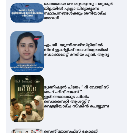
ശക്തമായ മഴ തുടരുന്നു – തൃശൂർ
ജില്ലയിൽ എല്ലാ വിദ്യാഭ്യാസ
സ്ഥാപനങ്ങൾക്കും ശനിയാഴ്ച
അവധി
എം.ജി. യൂണിവേഴ്‌സിറ്റിയിൽ
നിന്ന് ഇംഗ്ളീഷ് സാഹിത്യത്തിൽ
ഡോക്ടറേറ്റ് നേടിയ എൻ. ആര്യ
ട്യുണീഷ്യൻ ചിത്രം ” ദി വോയിസ്
ഓഫ് ഹിന്ദ് റജബ് ”
ഇരിങ്ങാലക്കുട ഫിലിം
സൊസൈറ്റി ആഗസ്റ്റ് 7
വെള്ളിയാഴ്ച സ്‌ക്രീൻ ചെയ്യുന്നു
സെന്റ് ജോസഫ്സ് കോളജ്