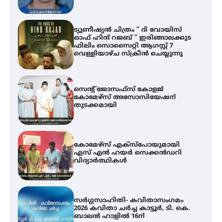
ന
ട്യുണീഷ്യൻ ചിത്രം ” ദി വോയിസ്
ഓഫ് ഹിന്ദ് റജബ് ” ഇരിങ്ങാലക്കുട
ഫിലിം സൊസൈറ്റി ആഗസ്റ്റ് 7
വെള്ളിയാഴ്ച സ്‌ക്രീൻ ചെയ്യുന്നു
സെന്റ് ജോസഫ്സ് കോളജ്
കോമേഴ്‌സ് അസോസിയേഷന്
തുടക്കമായി
കോമേഴ്സ് എക്സ്പോയുമായി
എസ് എൻ ഹയർ സെക്കൻഡറി
വിദ്യാർത്ഥികൾ
സർഗ്ഗസാഹിതി- കവിതാസംഗമം
2026 കവിതാ ചർച്ച കാട്ടൂർ, ടി. കെ.
ബാലൻ ഹാളിൽ 16ന്