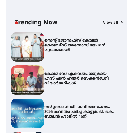
ട്യുണീഷ്യൻ ചിത്രം ” ദി വോയിസ്
ഓഫ് ഹിന്ദ് റജബ് ” ഇരിങ്ങാലക്കുട
ഫിലിം സൊസൈറ്റി ആഗസ്റ്റ് 7
വെള്ളിയാഴ്ച സ്‌ക്രീൻ ചെയ്യുന്നു
Trending Now
View all
സെന്റ് ജോസഫ്സ് കോളജ്
കോമേഴ്‌സ് അസോസിയേഷന്
തുടക്കമായി
കോമേഴ്സ് എക്സ്പോയുമായി
എസ് എൻ ഹയർ സെക്കൻഡറി
വിദ്യാർത്ഥികൾ
സർഗ്ഗസാഹിതി- കവിതാസംഗമം
2026 കവിതാ ചർച്ച കാട്ടൂർ, ടി. കെ.
ബാലൻ ഹാളിൽ 16ന്