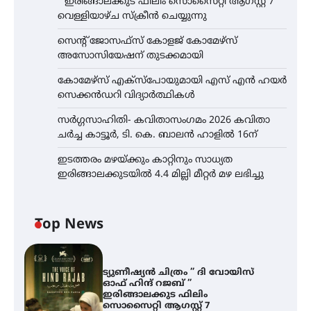
” ഇരിങ്ങാലക്കുട ഫിലിം സൊസൈറ്റി ആഗസ്റ്റ് 7
വെള്ളിയാഴ്ച സ്‌ക്രീൻ ചെയ്യുന്നു
സെന്റ് ജോസഫ്സ് കോളജ് കോമേഴ്‌സ്
അസോസിയേഷന് തുടക്കമായി
കോമേഴ്സ് എക്സ്പോയുമായി എസ് എൻ ഹയർ
സെക്കൻഡറി വിദ്യാർത്ഥികൾ
സർഗ്ഗസാഹിതി- കവിതാസംഗമം 2026 കവിതാ
ചർച്ച കാട്ടൂർ, ടി. കെ. ബാലൻ ഹാളിൽ 16ന്
ഇടത്തരം മഴയ്ക്കും കാറ്റിനും സാധ്യത
ഇരിങ്ങാലക്കുടയിൽ 4.4 മില്ലി മീറ്റർ മഴ ലഭിച്ചു
Top News
ട്യുണീഷ്യൻ ചിത്രം ” ദി വോയിസ്
ഓഫ് ഹിന്ദ് റജബ് ”
ഇരിങ്ങാലക്കുട ഫിലിം
സൊസൈറ്റി ആഗസ്റ്റ് 7