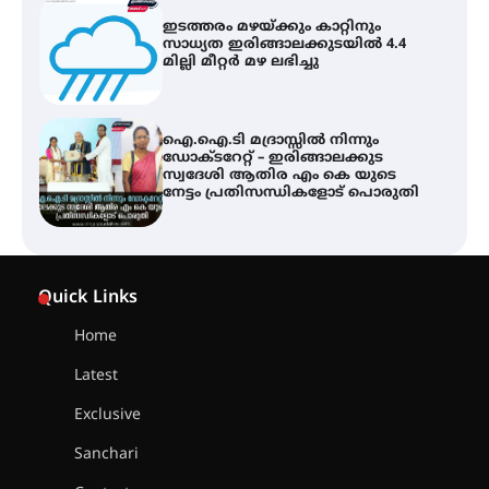
ഇടത്തരം മഴയ്ക്കും കാറ്റിനും
സാധ്യത ഇരിങ്ങാലക്കുടയിൽ 4.4
മില്ലി മീറ്റർ മഴ ലഭിച്ചു
ഐ.ഐ.ടി മദ്രാസ്സിൽ നിന്നും
ഡോക്ടറേറ്റ് – ഇരിങ്ങാലക്കുട
സ്വദേശി ആതിര എം കെ യുടെ
നേട്ടം പ്രതിസന്ധികളോട് പൊരുതി
ട്യുണീഷ്യൻ ചിത്രം ” ദി വോയിസ്
ഓഫ് ഹിന്ദ് റജബ് ” ഇരിങ്ങാലക്കുട
Quick Links
ഫിലിം സൊസൈറ്റി ആഗസ്റ്റ് 7
വെള്ളിയാഴ്ച സ്‌ക്രീൻ ചെയ്യുന്നു
Home
Latest
സെന്റ് ജോസഫ്സ് കോളജ്
കോമേഴ്‌സ് അസോസിയേഷന്
Exclusive
തുടക്കമായി
Sanchari