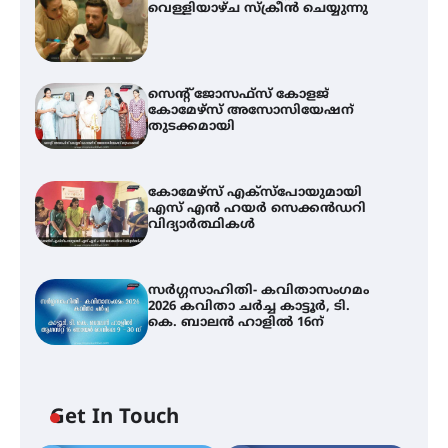
വെള്ളിയാഴ്ച സ്‌ക്രീൻ ചെയ്യുന്നു
സെന്റ് ജോസഫ്സ് കോളജ്
കോമേഴ്‌സ് അസോസിയേഷന്
തുടക്കമായി
കോമേഴ്സ് എക്സ്പോയുമായി
എസ് എൻ ഹയർ സെക്കൻഡറി
വിദ്യാർത്ഥികൾ
സർഗ്ഗസാഹിതി- കവിതാസംഗമം
2026 കവിതാ ചർച്ച കാട്ടൂർ, ടി.
കെ. ബാലൻ ഹാളിൽ 16ന്
Get In Touch