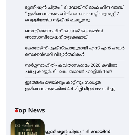
ട്യുണീഷ്യൻ ചിത്രം ” ദി വോയിസ് ഓഫ് ഹിന്ദ് റജബ്
” ഇരിങ്ങാലക്കുട ഫിലിം സൊസൈറ്റി ആഗസ്റ്റ് 7
വെള്ളിയാഴ്ച സ്‌ക്രീൻ ചെയ്യുന്നു
സെന്റ് ജോസഫ്സ് കോളജ് കോമേഴ്‌സ്
അസോസിയേഷന് തുടക്കമായി
കോമേഴ്സ് എക്സ്പോയുമായി എസ് എൻ ഹയർ
സെക്കൻഡറി വിദ്യാർത്ഥികൾ
സർഗ്ഗസാഹിതി- കവിതാസംഗമം 2026 കവിതാ
ചർച്ച കാട്ടൂർ, ടി. കെ. ബാലൻ ഹാളിൽ 16ന്
ഇടത്തരം മഴയ്ക്കും കാറ്റിനും സാധ്യത
ഇരിങ്ങാലക്കുടയിൽ 4.4 മില്ലി മീറ്റർ മഴ ലഭിച്ചു
Top News
ട്യുണീഷ്യൻ ചിത്രം ” ദി വോയിസ്