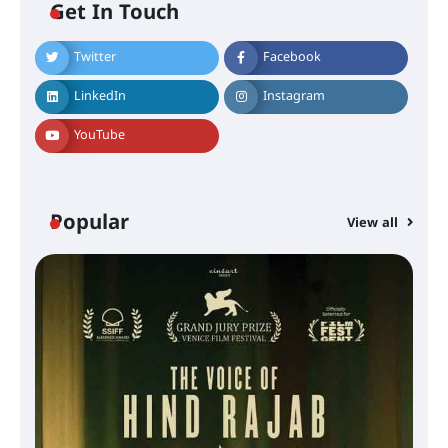
Get In Touch
Twitter
Facebook
LinkedIn
Instagram
YouTube
Popular
View all
സെന്റ് ജോസഫ്സ് കോളജ്
കോമേഴ്‌സ് അസോസിയേഷന്
തുടക്കമായി
കോമേഴ്സ് എക്സ്പോയുമായി
എസ് എൻ ഹയർ സെക്കൻഡറി
വിദ്യാർത്ഥികൾ