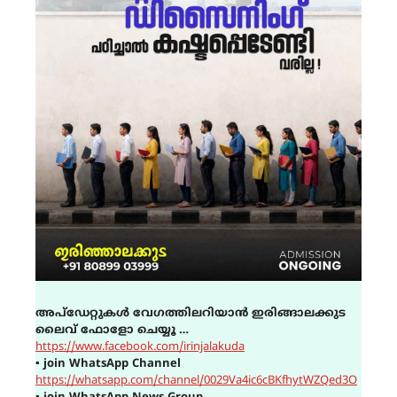
അപ്ഡേറ്റുകൾ വേഗത്തിലറിയാൻ ഇരിങ്ങാലക്കുട
ലൈവ് ഫോളോ ചെയ്യൂ …
https://www.facebook.com/irinjalakuda
▪
join WhatsApp Channel
https://whatsapp.com/channel/0029Va4ic6cBKfhytWZQed3O