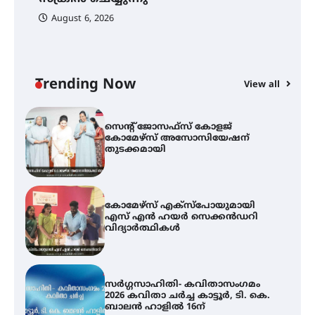
August 6, 2026
സെന്റ് ജോസഫ്സ് കോളജ്
കോമേഴ്‌സ് അസോസിയേഷന്
തുടക്കമായി
Trending Now
View all
കോമേഴ്സ് എക്സ്പോയുമായി
എസ് എൻ ഹയർ സെക്കൻഡറി
വിദ്യാർത്ഥികൾ
സർഗ്ഗസാഹിതി- കവിതാസംഗമം
2026 കവിതാ ചർച്ച കാട്ടൂർ, ടി. കെ.
ബാലൻ ഹാളിൽ 16ന്
ഇടത്തരം മഴയ്ക്കും കാറ്റിനും
സാധ്യത ഇരിങ്ങാലക്കുടയിൽ 4.4
മില്ലി മീറ്റർ മഴ ലഭിച്ചു