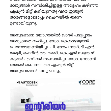
രാജ്യങ്ങൾ സന്ദർശിച്ചിട്ടുള്ള അദ്ദേഹം കഴിഞ്ഞ
ഏഷ്യൻ മീറ്റ് കഴിയുന്നതു വരെ ഇന്ത്യൻ
താരങ്ങളോടൊപ്പം ചൈനയിൽ തന്നെ
ഉണ്ടായിരുന്നു.
അനുമോദന യോഗത്തിൽ ഖാദർ പട്ടേപ്പാടം
അധ്യക്ഷത വഹിച്ചു. ഡോ. കെ.രാജേന്ദ്രൻ
പൊന്നാടയണിയിച്ചു. പി. ഗോപിനാഥ്, ടി.എൻ.
മുരളി, ഷെറിൻ അഹമ്മദ്, കെ.എൻ.സുരേഷ്
കുമാർ എന്നിവർ സംസാരിച്ചു. ഡോ. സോണി
ജോൺ ചൈനയിലെ ഏഷ്യൻ മീറ്റ്
അനുഭവങ്ങൾ പങ്കു വെച്ചു.