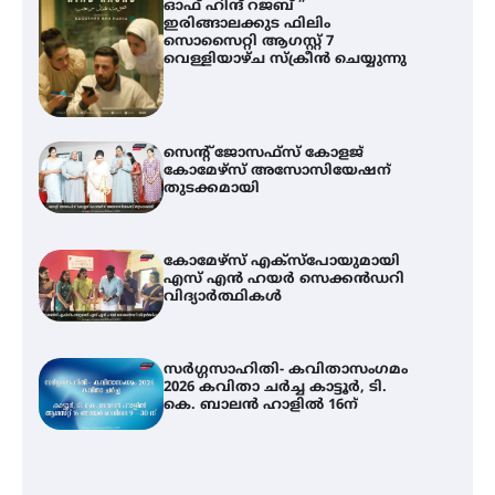
ഓഫ് ഹിന്ദ് റജബ് ”
ഇരിങ്ങാലക്കുട ഫിലിം
സൊസൈറ്റി ആഗസ്റ്റ് 7
വെള്ളിയാഴ്ച സ്‌ക്രീൻ ചെയ്യുന്നു
സെന്റ് ജോസഫ്സ് കോളജ്
കോമേഴ്‌സ് അസോസിയേഷന്
തുടക്കമായി
കോമേഴ്സ് എക്സ്പോയുമായി
എസ് എൻ ഹയർ സെക്കൻഡറി
വിദ്യാർത്ഥികൾ
സർഗ്ഗസാഹിതി- കവിതാസംഗമം
2026 കവിതാ ചർച്ച കാട്ടൂർ, ടി.
കെ. ബാലൻ ഹാളിൽ 16ന്