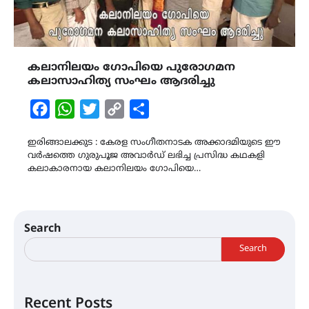
കലാനിലയം ഗോപിയെ പുരോഗമന
കലാസാഹിത്യ സംഘം ആദരിച്ചു
Facebook
WhatsApp
Twitter
Copy
Share
Link
ഇരിങ്ങാലക്കുട : കേരള സംഗീതനാടക അക്കാദമിയുടെ ഈ
വർഷത്തെ ഗുരുപൂജ അവാർഡ് ലഭിച്ച പ്രസിദ്ധ കഥകളി
കലാകാരനായ കലാനിലയം ഗോപിയെ…
Search
Search
Recent Posts