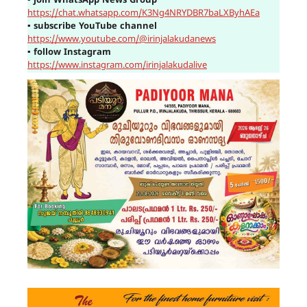
▪
join WhatsApp News Group
https://chat.whatsapp.com/K3Ng4NRYDBR7baLXByhAEa
▪
subscribe YouTube channel
https://www.youtube.com/@irinjalakudanews
▪
follow Instagram
https://www.instagram.com/irinjalakudalive