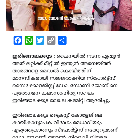
Facebook
WhatsApp
Twitter
Copy
Share
Link
ഇരിങ്ങാലക്കുട :
ചൈനയിൽ നടന്ന ഏഷ്യൻ
അത് ലറ്റിക്ക് മീറ്റിൽ ഇന്ത്യൻ അമ്പെയ്ത്ത്
താരങ്ങളെ മെഡൽ കൊയ്ത്തിന്
മാനസികമായി സജ്ജരാക്കിയ സ്പോർട്ട്സ്
സൈക്കോളജിസ്റ്റ് ഡോ. സോണി ജോണിനെ
പുരോഗമന കലാസാഹിത്യ സംഘം
ഇരിങ്ങാലക്കുട മേഖല കമ്മിറ്റി ആദരിച്ചു.
ഇരിങ്ങാലക്കുട ക്രൈസ്റ്റ് കോളേജിലെ
കായികാധ്യാപക വിഭാഗം മേധാവിയും
എഴുത്തുകാരനും സ്പോർട്ട്സ് നരേറ്ററുമാണ്
ഡോ. സോണി ജോൺ. നിരവധി വിദേശ