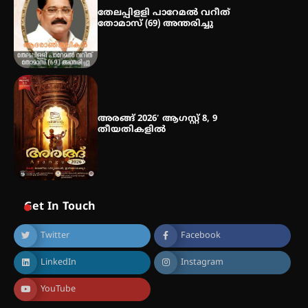
തേലപ്പിളളി പാറേമൽ വറീത്
തോമാസ് (69) അന്തരിച്ചു
അരങ്ങ് 2026′ ആഗസ്റ്റ് 8, 9
തീയതികളിൽ
Get In Touch
Twitter
Facebook
LinkedIn
Instagram
YouTube