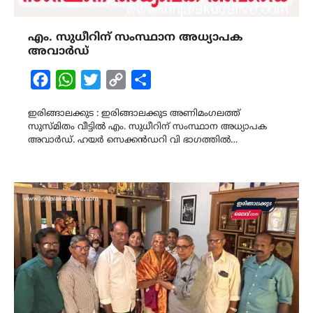
എം. സുധീറിന് സംസ്ഥാന അധ്യാപക
അവാർഡ്
Facebook
WhatsApp
Twitter
Copy
Share
Link
ഇരിങ്ങാലക്കുട : ഇരിങ്ങാലക്കുട അണിമംഗലത്ത്
സുസ്മിതം വീട്ടിൽ എം. സുധീറിന് സംസ്ഥാന അധ്യാപക
അവാർഡ്. ഹയർ സെക്കൻഡറി വി ഭാഗത്തിൽ…