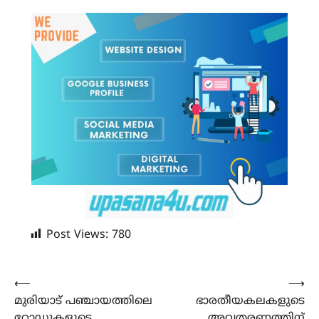
Post Views:
780
Post
⟵
⟶
മുരിയാട് പഞ്ചായത്തിലെ
ഭാരതീയകലകളുടെ
navigation
റോഡുകളുടെ
അവതരണത്തിന്