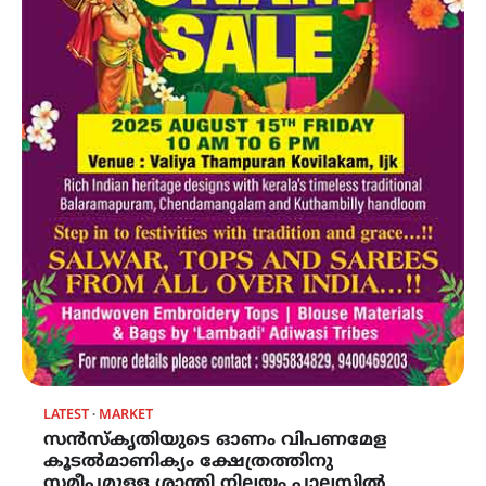
LATEST
MARKET
സൻസ്കൃതിയുടെ ഓണം വിപണമേള
കൂടൽമാണിക്യം ക്ഷേത്രത്തിനു
സമീപമുള്ള ശാന്തി നിലയം പാലസിൽ