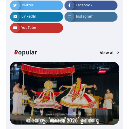
ലഭ്യമാക്കാൻ കേന്ദ്ര-കേരള
സർക്കാരുകൾ അടിയന്തരമായി
Twitter
Facebook
ഇടപെടണമെന്ന് ഐ.ടി.യു. ബാങ്ക്
നിക്ഷേപക സംരക്ഷണ സമിതി
LinkedIn
Instagram
YouTube
ശക്തമായ കാറ്റിന് സാധ്യത –
ആഗസ്റ്റ് 12 വരെ മഴ തുടരും,
തൃശൂർ ജില്ലയിൽ മഞ്ഞ അലർട്ട്
Popular
View all
ശക്തമായ മഴ തുടരുന്നു – തൃശൂർ
ജില്ലയിൽ എല്ലാ വിദ്യാഭ്യാസ
സ്ഥാപനങ്ങൾക്കും ശനിയാഴ്ച
അവധി
എം.ജി. യൂണിവേഴ്‌സിറ്റിയിൽ നിന്ന്
ഇംഗ്ളീഷ് സാഹിത്യത്തിൽ
ഡോക്ടറേറ്റ് നേടിയ എൻ. ആര്യ
ട്യുണീഷ്യൻ ചിത്രം ” ദി വോയിസ്