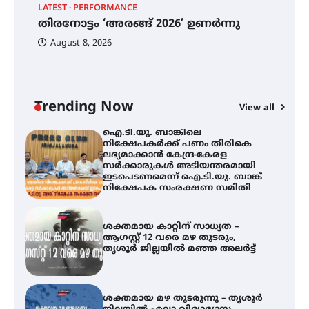
ഓഫ് ഹിന്ദ് റജബ് ” ഇരിങ്ങാലക്കുട
LATEST
PERFORMANCE
EX
ഫിലിം സൊസൈറ്റി ആഗസ്റ്റ് 7
തിരനോട്ടം ‘അരങ്ങ് 2026’ ഉണർന്നു
വെള്ളിയാഴ്ച സ്‌ക്രീൻ ചെയ്യുന്നു
ഐ
പ
August 8, 2026
ി
ക
ഇ
ന
തിരനോട്ടം ‘അരങ്ങ് 2026’ ഉണർന്നു
Trending Now
View all
ഐ.ടി.യു. ബാങ്കിലെ
നിക്ഷേപകർക്ക് പണം തിരികെ
ലഭ്യമാക്കാൻ കേന്ദ്ര-കേരള
സർക്കാരുകൾ അടിയന്തരമായി
ഇടപെടണമെന്ന് ഐ.ടി.യു. ബാങ്ക്
നിക്ഷേപക സംരക്ഷണ സമിതി
ശക്തമായ കാറ്റിന് സാധ്യത –
ആഗസ്റ്റ് 12 വരെ മഴ തുടരും,
തൃശൂർ ജില്ലയിൽ മഞ്ഞ അലർട്ട്
ശക്തമായ മഴ തുടരുന്നു – തൃശൂർ