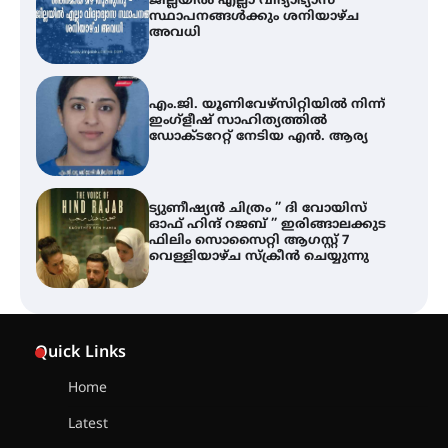
ജില്ലയിൽ എല്ലാ വിദ്യാഭ്യാസ
സ്ഥാപനങ്ങൾക്കും ശനിയാഴ്ച
അവധി
എം.ജി. യൂണിവേഴ്‌സിറ്റിയിൽ നിന്ന്
ഇംഗ്ളീഷ് സാഹിത്യത്തിൽ
ഡോക്ടറേറ്റ് നേടിയ എൻ. ആര്യ
ട്യുണീഷ്യൻ ചിത്രം ” ദി വോയിസ്
ഓഫ് ഹിന്ദ് റജബ് ” ഇരിങ്ങാലക്കുട
ഫിലിം സൊസൈറ്റി ആഗസ്റ്റ് 7
വെള്ളിയാഴ്ച സ്‌ക്രീൻ ചെയ്യുന്നു
തിരനോട്ടം ‘അരങ്ങ് 2026’ ഉണർന്നു
Quick Links
Home
ഐ.ടി.യു. ബാങ്കിലെ
Latest
നിക്ഷേപകർക്ക് പണം തിരികെ