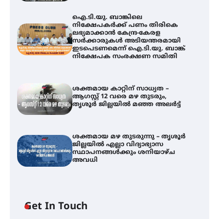
ഐ.ടി.യു. ബാങ്കിലെ
നിക്ഷേപകർക്ക് പണം തിരികെ
ലഭ്യമാക്കാൻ കേന്ദ്ര-കേരള
സർക്കാരുകൾ അടിയന്തരമായി
ഇടപെടണമെന്ന് ഐ.ടി.യു. ബാങ്ക്
നിക്ഷേപക സംരക്ഷണ സമിതി
ശക്തമായ കാറ്റിന് സാധ്യത –
ആഗസ്റ്റ് 12 വരെ മഴ തുടരും,
തൃശൂർ ജില്ലയിൽ മഞ്ഞ അലർട്ട്
ശക്തമായ മഴ തുടരുന്നു – തൃശൂർ
ജില്ലയിൽ എല്ലാ വിദ്യാഭ്യാസ
സ്ഥാപനങ്ങൾക്കും ശനിയാഴ്ച
അവധി
ഐ.ടി.യു. ബാങ്കിലെ
Get In Touch
നിക്ഷേപകർക്ക് പണം തിരികെ