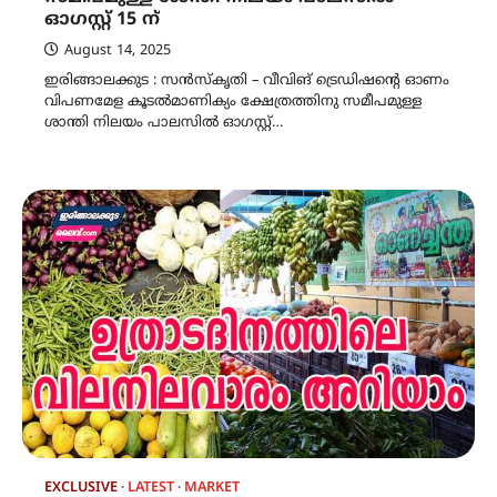
ഓഗസ്റ്റ് 15 ന്
August 14, 2025
ഇരിങ്ങാലക്കുട : സൻസ്കൃതി – വീവിങ് ട്രെഡിഷന്റെ ഓണം
വിപണമേള കൂടൽമാണിക്യം ക്ഷേത്രത്തിനു സമീപമുള്ള
ശാന്തി നിലയം പാലസിൽ ഓഗസ്റ്റ്…
EXCLUSIVE
LATEST
MARKET