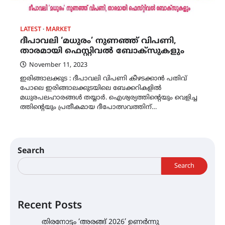
LATEST
MARKET
ദീപാവലി ‘മധുരം’ നുണഞ്ഞ് വിപണി,
താരമായി ഫെസ്റ്റിവൽ ബോക്സുകളും
November 11, 2023
ഇരിങ്ങാലക്കുട : ദീപാവലി വിപണി കീഴടക്കാൻ പതിവ്
പോലെ ഇരിങ്ങാലക്കുടയിലെ ബേക്കറികളിൽ
മധുരപലഹാരങ്ങൾ തയ്യാർ. ഐ​ശ്വ​ര്യ​ത്തി​ന്റെ​യും വെ​ളി​ച്ച​
ത്തി​ന്റെ​യും പ്ര​തീ​ക​മാ​യ ദീ​പോ​ത്സ​വ​ത്തി​ന്…
Search
Search
Recent Posts
തിരനോട്ടം ‘അരങ്ങ് 2026’ ഉണർന്നു