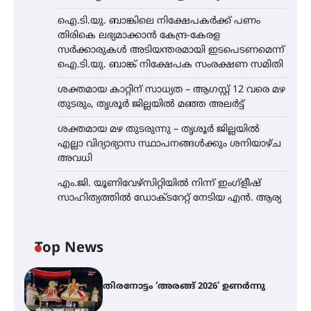
ഐ.ടി.യു. ബാങ്കിലെ നിക്ഷേപകർക്ക് പണം
തിരികെ ലഭ്യമാക്കാൻ കേന്ദ്ര-കേരള
സർക്കാരുകൾ അടിയന്തരമായി ഇടപെടണമെന്ന്
ഐ.ടി.യു. ബാങ്ക് നിക്ഷേപക സംരക്ഷണ സമിതി
ശക്തമായ കാറ്റിന് സാധ്യത – ആഗസ്റ്റ് 12 വരെ മഴ
തുടരും, തൃശൂർ ജില്ലയിൽ മഞ്ഞ അലർട്ട്
ശക്തമായ മഴ തുടരുന്നു – തൃശൂർ ജില്ലയിൽ
എല്ലാ വിദ്യാഭ്യാസ സ്ഥാപനങ്ങൾക്കും ശനിയാഴ്ച
അവധി
എം.ജി. യൂണിവേഴ്‌സിറ്റിയിൽ നിന്ന് ഇംഗ്ളീഷ്
സാഹിത്യത്തിൽ ഡോക്ടറേറ്റ് നേടിയ എൻ. ആര്യ
Top News
തിരനോട്ടം ‘അരങ്ങ് 2026’ ഉണർന്നു