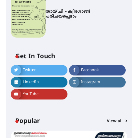
തായ് ചി – ക്വിഗോങ്ങ്
പരിചയപ്പെടാം
Get In Touch
Twitter
Facebook
ഐ.ഐ.ടി മദ്രാസ്സിൽ നിന്നും
ഡോക്ടറേറ്റ് – ഇരിങ്ങാലക്കുട
LinkedIn
Instagram
സ്വദേശി ആതിര എം കെ യുടെ
നേട്ടം പ്രതിസന്ധികളോട് പൊരുതി
YouTube
മെഡിക്കൽ ക്യാമ്പ്
Popular
View all