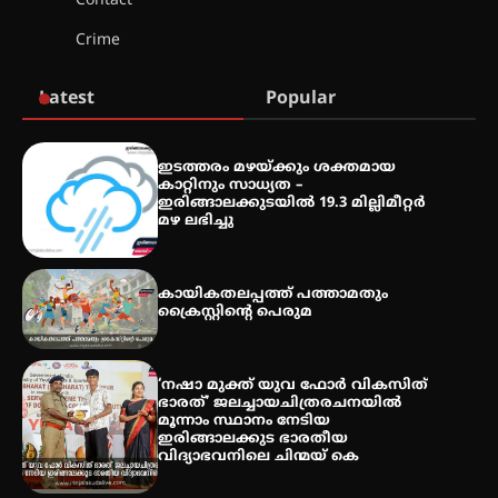
Contact
തായ് ചി – ക്വിഗോങ്ങ്
Crime
പരിചയപ്പെടാം
Latest
Popular
തേലപ്പിളളി പാറേമൽ വറീത്
ഇടത്തരം മഴയ്ക്കും ശക്തമായ
തോമാസ് (69) അന്തരിച്ചു
കാറ്റിനും സാധ്യത –
ഇരിങ്ങാലക്കുടയിൽ 19.3 മില്ലിമീറ്റർ
മഴ ലഭിച്ചു
അരങ്ങ് 2026′ ആഗസ്റ്റ് 8, 9
കായികതലപ്പത്ത് പത്താമതും
തീയതികളിൽ
ക്രൈസ്റ്റിന്റെ പെരുമ
‘നഷാ മുക്ത് യുവ ഫോർ വികസിത്
ഭാരത്’ ജലച്ചായചിത്രരചനയിൽ
മൂന്നാം സ്ഥാനം നേടിയ
ഇരിങ്ങാലക്കുട ഭാരതീയ
വിദ്യാഭവനിലെ ചിന്മയ് കെ