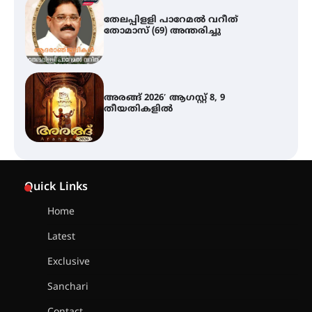
അരങ്ങ് 2026′ ആഗസ്റ്റ് 8, 9
തീയതികളിൽ
ഇടത്തരം മഴയ്ക്കും കാറ്റിനും
സാധ്യത ഇരിങ്ങാലക്കുടയിൽ 4.4
മില്ലി മീറ്റർ മഴ ലഭിച്ചു
ഐ.ഐ.ടി മദ്രാസ്സിൽ നിന്നും
ഡോക്ടറേറ്റ് – ഇരിങ്ങാലക്കുട
Quick Links
സ്വദേശി ആതിര എം കെ യുടെ
നേട്ടം പ്രതിസന്ധികളോട് പൊരുതി
Home
Latest
മെഡിക്കൽ ക്യാമ്പ്
Exclusive
Sanchari