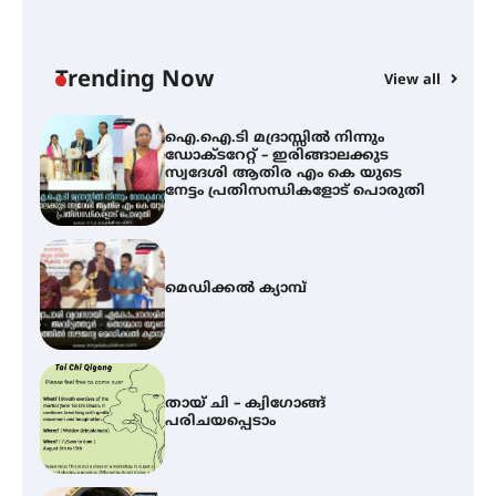
ഐ.ഐ.ടി മദ്രാസ്സിൽ നിന്നും
ഡോക്ടറേറ്റ് – ഇരിങ്ങാലക്കുട
സ്വദേശി ആതിര എം കെ യുടെ
നേട്ടം പ്രതിസന്ധികളോട് പൊരുതി
Trending Now
View all
മെഡിക്കൽ ക്യാമ്പ്
തായ് ചി – ക്വിഗോങ്ങ്
പരിചയപ്പെടാം
തേലപ്പിളളി പാറേമൽ വറീത്
തോമാസ് (69) അന്തരിച്ചു