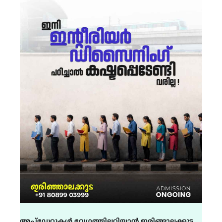
അപ്ഡേറ്റുകൾ വേഗത്തിലറിയാൻ ഇരിങ്ങാലക്കുട