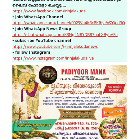
ലൈവ് ഫോളോ ചെയ്യൂ …
https://www.facebook.com/irinjalakuda
▪
join WhatsApp Channel
https://whatsapp.com/channel/0029Va4ic6cBKfhytWZQed3O
▪
join WhatsApp News Group
https://chat.whatsapp.com/K3Ng4NRYDBR7baLXByhAEa
▪
subscribe YouTube channel
https://www.youtube.com/@irinjalakudanews
▪
follow Instagram
https://www.instagram.com/irinjalakudalive