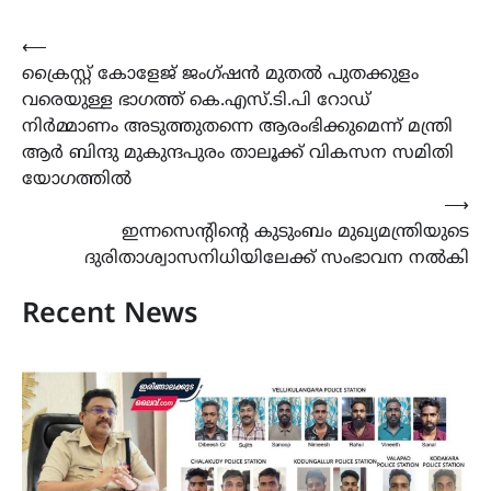
Post
⟵
ക്രൈസ്റ്റ് കോളേജ് ജംഗ്ഷൻ മുതൽ പുതക്കുളം
navigation
വരെയുള്ള ഭാഗത്ത് കെ.എസ്.ടി.പി റോഡ്
നിർമ്മാണം അടുത്തുതന്നെ ആരംഭിക്കുമെന്ന് മന്ത്രി
ആർ ബിന്ദു മുകുന്ദപുരം താലൂക്ക് വികസന സമിതി
യോഗത്തിൽ
⟶
ഇന്നസെൻ്റിൻ്റെ കുടുംബം മുഖ്യമന്ത്രിയുടെ
ദുരിതാശ്വാസനിധിയിലേക്ക് സംഭാവന നൽകി
Recent News