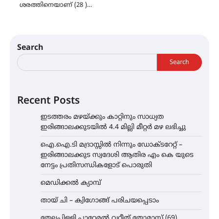
ശരത്തിനെയാണ് (28 )…
Search
Search
Recent Posts
ഇടത്തരം മഴയ്ക്കും കാറ്റിനും സാധ്യത
ഇരിങ്ങാലക്കുടയിൽ 4.4 മില്ലി മീറ്റർ മഴ ലഭിച്ചു
ഐ.ഐ.ടി മദ്രാസ്സിൽ നിന്നും ഡോക്ടറേറ്റ് –
ഇരിങ്ങാലക്കുട സ്വദേശി ആതിര എം കെ യുടെ
നേട്ടം പ്രതിസന്ധികളോട് പൊരുതി
മെഡിക്കൽ ക്യാമ്പ്
തായ് ചി – ക്വിഗോങ്ങ് പരിചയപ്പെടാം
തേലപ്പിളളി പാറേമൽ വറീത് തോമാസ് (69)