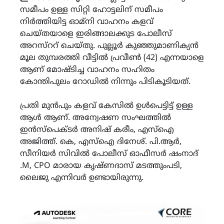
സമീപം ഉള്ള സിറ്റി ഹോട്ടലിന് സമീപം
നിർത്തിയിട്ട ഓമ്നി വാഹനം കളവ്
ചെയ്‌തയാളെ ഇരിങ്ങാലക്കുട പോലീസ്
അറസ്ററ് ചെയ്തു. പുല്ലൂർ കുഞ്ഞുമാണിക്യൻ
മൂല തുമ്പരത്തി വീട്ടിൽ പ്രവീൺ (42) എന്നയാളെ
ആണ് മോഷ്ടിച്ച വാഹനം സഹിതം
കോന്തിപുലം റോഡിൽ നിന്നും പിടികൂടിയത്.
പ്രതി മുൻപും കളവ് കേസിൽ ഉൾപെട്ടിട്ട് ഉള്ള
ആൾ ആണ്. അന്വേഷണ സംഘത്തിൽ
ഇൻസ്പെക്ടർ അനിഷ് കരീം, എസ്ഐ
അജിത്ത്. കെ, എസ്ഐ ദിനേശ്. പി.ആർ,
സീനിയർ സിവിൽ പോലീസ് ഓഫീസർ ഷംനാദ്
.M, CPO മാരായ കൃഷ്ണദാസ് മടത്തുംപടി,
ലൈജു എന്നിവർ ഉണ്ടായിരുന്നു.