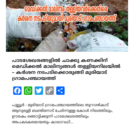
പാടശേഖരങ്ങളിൽ ചാക്കു കണക്കിന്
മെഡിക്കൽ മാലിന്യങ്ങൾ തള്ളിയനിലയിൽ
– കർശന നടപടിക്കൊരുങ്ങി മുരിയാട്
ഗ്രാമപഞ്ചായത്ത്
Facebook
WhatsApp
Twitter
Copy
Share
Link
പുല്ലൂർ : മുരിയാട് ഗ്രാമപഞ്ചായത്തിലെ തുറവൻകാട്
ആനുരുളി ബണ്ടിനോട് ചേർന്നുള്ള കോൾ നിലത്തിലും,
ഊരകം ഞൊട്ടിക്കുന്ന് പാടശേഖരത്തിലും
അപകടകരമായതും കാലാവധി…