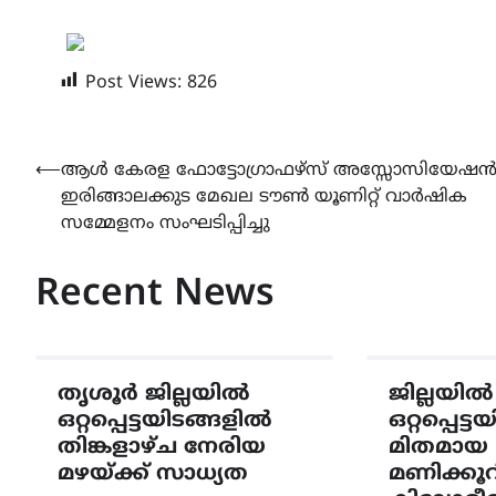
Post Views:
826
Post
⟵
ആൾ കേരള ഫോട്ടോഗ്രാഫഴ്സ് അസ്സോസിയേഷ
ഇരിങ്ങാലക്കുട മേഖല ടൗൺ യൂണിറ്റ് വാർഷിക
navigation
സമ്മേളനം സംഘടിപ്പിച്ചു
Recent News
തൃശൂർ ജില്ലയിൽ
ജില്ലയിൽ
ഒറ്റപ്പെട്ടയിടങ്ങളിൽ
ഒറ്റപ്പെട്
തിങ്കളാഴ്ച നേരിയ
മിതമായ 
മഴയ്ക്ക് സാധ്യത
മണിക്കൂ