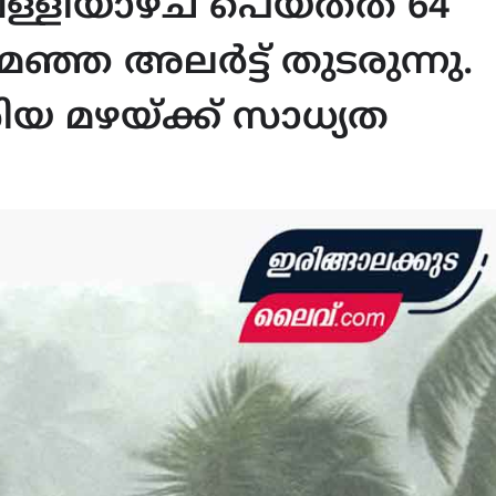
ള്ളിയാഴ്ച പെയ്തത് 64
ൽ മഞ്ഞ അലർട്ട് തുടരുന്നു.
േരിയ മഴയ്ക്ക് സാധ്യത