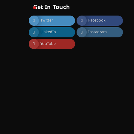
വിദ്യാഭ്യാസ
Get In Touch
സ്ഥാപനങ്ങൾക്കും
ശനിയാഴ്ച അവധി
Twitter
Facebook
August 7, 2026
എം.ജി. യൂണിവേഴ്‌സിറ്റിയിൽ
LinkedIn
Instagram
നിന്ന് ഇംഗ്ളീഷ്
സാഹിത്യത്തിൽ ഡോക്ടറേറ്റ്
നേടിയ എൻ. ആര്യ
YouTube
August 7, 2026
ട്യുണീഷ്യൻ ചിത്രം ” ദി
വോയിസ് ഓഫ് ഹിന്ദ് റജബ് ”
ഇരിങ്ങാലക്കുട ഫിലിം
സൊസൈറ്റി ആഗസ്റ്റ് 7
വെള്ളിയാഴ്ച സ്‌ക്രീൻ
ചെയ്യുന്നു
August 6, 2026
സെന്റ് ജോസഫ്സ് കോളജ്
കോമേഴ്‌സ്
അസോസിയേഷന്
തുടക്കമായി
August 6, 2026
കോമേഴ്സ്
എക്സ്പോയുമായി എസ്