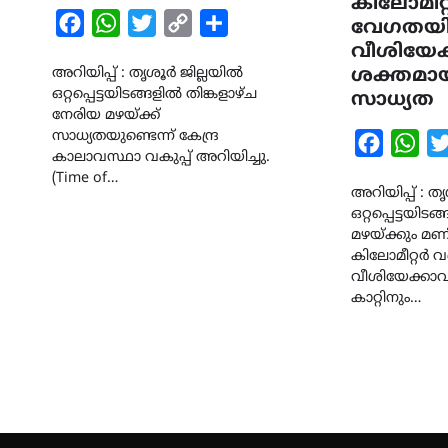
കിലോമീറ
Facebook
WhatsApp
Twitter
Copy
Share
വേഗതയ
Link
വീശിയേക്
അറിയിപ്പ് : തൃശൂർ ജില്ലയിൽ
ശക്തമായ 
ഒറ്റപ്പെട്ടയിടങ്ങളിൽ തിങ്കളാഴ്ച
സാധ്യത
നേരിയ മഴയ്ക്ക്
സാധ്യതയുണ്ടെന്ന് കേന്ദ്ര
Faceboo
Wha
കാലാവസ്ഥാ വകുപ്പ് അറിയിച്ചു.
(Time of…
അറിയിപ്പ് : തൃ
ഒറ്റപ്പെട്ടയി
മഴയ്ക്കും മണ
കിലോമീറ്റർ
വീശിയേക്കാവ
കാറ്റിനും…