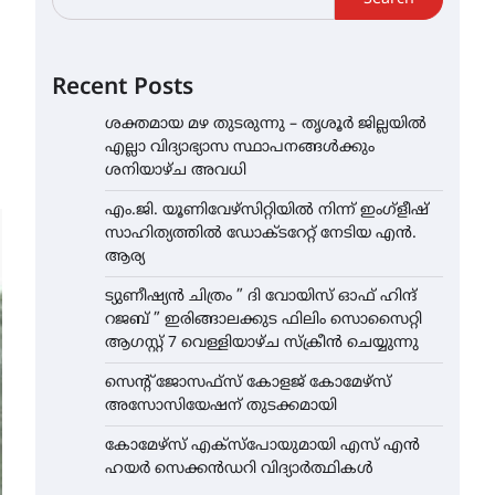
Recent Posts
ശക്തമായ മഴ തുടരുന്നു – തൃശൂർ ജില്ലയിൽ
എല്ലാ വിദ്യാഭ്യാസ സ്ഥാപനങ്ങൾക്കും
ശനിയാഴ്ച അവധി
എം.ജി. യൂണിവേഴ്‌സിറ്റിയിൽ നിന്ന് ഇംഗ്ളീഷ്
സാഹിത്യത്തിൽ ഡോക്ടറേറ്റ് നേടിയ എൻ.
ആര്യ
ട്യുണീഷ്യൻ ചിത്രം ” ദി വോയിസ് ഓഫ് ഹിന്ദ്
റജബ് ” ഇരിങ്ങാലക്കുട ഫിലിം സൊസൈറ്റി
ആഗസ്റ്റ് 7 വെള്ളിയാഴ്ച സ്‌ക്രീൻ ചെയ്യുന്നു
സെന്റ് ജോസഫ്സ് കോളജ് കോമേഴ്‌സ്
അസോസിയേഷന് തുടക്കമായി
കോമേഴ്സ് എക്സ്പോയുമായി എസ് എൻ
ഹയർ സെക്കൻഡറി വിദ്യാർത്ഥികൾ