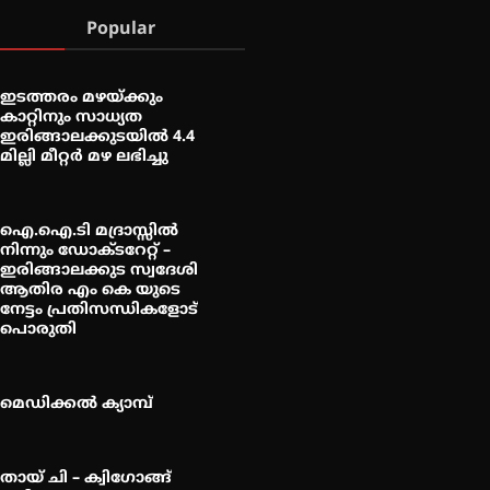
Popular
ഇടത്തരം മഴയ്ക്കും
കാറ്റിനും സാധ്യത
ഇരിങ്ങാലക്കുടയിൽ 4.4
മില്ലി മീറ്റർ മഴ ലഭിച്ചു
ഐ.ഐ.ടി മദ്രാസ്സിൽ
നിന്നും ഡോക്ടറേറ്റ് –
ഇരിങ്ങാലക്കുട സ്വദേശി
ആതിര എം കെ യുടെ
നേട്ടം പ്രതിസന്ധികളോട്
പൊരുതി
മെഡിക്കൽ ക്യാമ്പ്
തായ് ചി – ക്വിഗോങ്ങ്