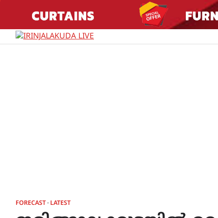
Skip
to
content
FORECAST
LATEST