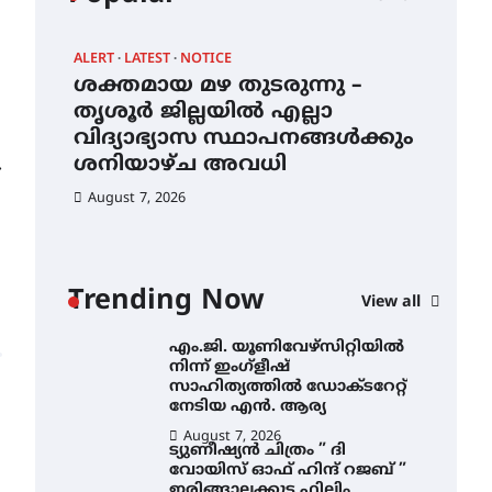
എൻ ഹയർ സെക്കൻഡറി
വിദ്യാർത്ഥികൾ
ALERT
LATEST
NOTICE
AWA
August 6, 2026
ശക്തമായ മഴ തുടരുന്നു –
എം
സർഗ്ഗസാഹിതി-
ന്
തൃശൂർ ജില്ലയിൽ എല്ലാ
നി
കവിതാസംഗമം 2026 കവിതാ
വിദ്യാഭ്യാസ സ്ഥാപനങ്ങൾക്കും
സാ
ചർച്ച കാട്ടൂർ, ടി. കെ. ബാലൻ
ഹാളിൽ 16ന്
ശനിയാഴ്ച അവധി
ന
⟶
August 6, 2026
August 7, 2026
Au
ശക്തമായ മഴ തുടരുന്നു –
തൃശൂർ ജില്ലയിൽ എല്ലാ
വിദ്യാഭ്യാസ
സ്ഥാപനങ്ങൾക്കും
Trending Now
ശനിയാഴ്ച അവധി
View all
August 7, 2026
എം.ജി. യൂണിവേഴ്‌സിറ്റിയിൽ
നിന്ന് ഇംഗ്ളീഷ്
സാഹിത്യത്തിൽ ഡോക്ടറേറ്റ്
നേടിയ എൻ. ആര്യ
August 7, 2026
ട്യുണീഷ്യൻ ചിത്രം ” ദി
വോയിസ് ഓഫ് ഹിന്ദ് റജബ് ”
ഇരിങ്ങാലക്കുട ഫിലിം