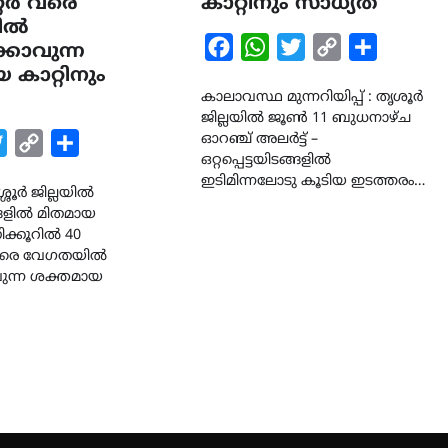
്റർ വരെ
കാറ്റിനും സാധ്യത
ിൽ
Facebook
WhatsApp
Twitter
Copy
Share
കാവുന്ന
കാറ്റിനും
Link
കാലാവസ്ഥ മുന്നറിയിപ്പ് : തൃശൂർ
ജില്ലയിൽ ജൂൺ 11 ബുധനാഴ്ച
ഓറഞ്ച് അലർട്ട് –
k
tsApp
Twitter
Copy
Share
ഒറ്റപ്പെട്ടയിടങ്ങളിൽ
Link
ഇടിമിന്നലോടു കൂടിയ ഇടത്തരം…
ശ്ശൂർ ജില്ലയിൽ
ടങ്ങളിൽ മിതമായ
ിക്കൂറിൽ 40
 വരെ വേഗതയിൽ
ുന്ന ശക്തമായ