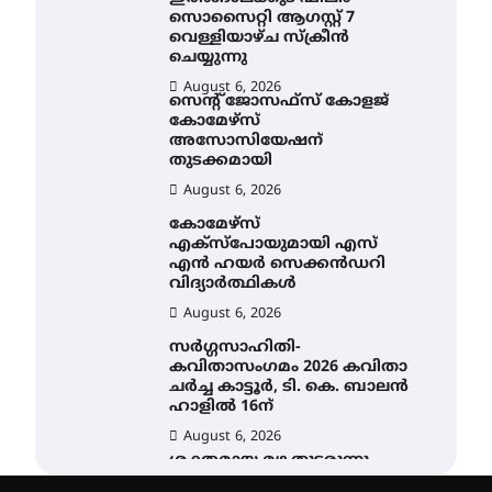
സൊസൈറ്റി ആഗസ്റ്റ് 7
വെള്ളിയാഴ്ച സ്‌ക്രീൻ
ചെയ്യുന്നു
August 6, 2026
സെന്റ് ജോസഫ്സ് കോളജ്
കോമേഴ്‌സ്
അസോസിയേഷന്
തുടക്കമായി
August 6, 2026
കോമേഴ്സ്
എക്സ്പോയുമായി എസ്
എൻ ഹയർ സെക്കൻഡറി
വിദ്യാർത്ഥികൾ
August 6, 2026
സർഗ്ഗസാഹിതി-
കവിതാസംഗമം 2026 കവിതാ
ചർച്ച കാട്ടൂർ, ടി. കെ. ബാലൻ
ഹാളിൽ 16ന്
August 6, 2026
ശക്തമായ മഴ തുടരുന്നു –
തൃശൂർ ജില്ലയിൽ എല്ലാ