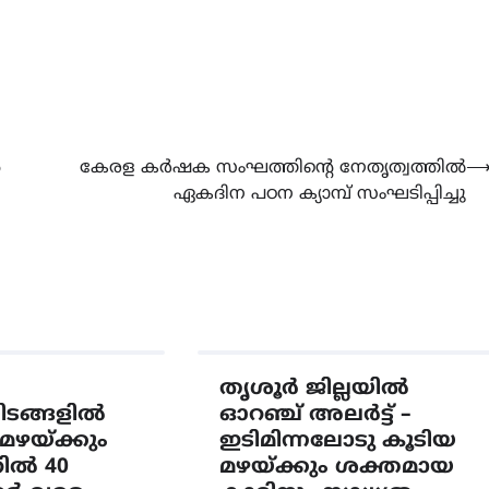
CAMPUS
LATEST
സെന്റ് ജോസഫ്സ് കോളജ്
കോമേഴ്‌സ് അസോസിയേഷ
തുടക്കമായി
ൻ
കേരള കർഷക സംഘത്തിന്‍റെ നേതൃത്വത്തിൽ
August 6, 2026
ഏകദിന പഠന ക്യാമ്പ് സംഘടിപ്പിച്ചു
തൃശൂർ ജില്ലയിൽ
ടയിടങ്ങളിൽ
ഓറഞ്ച് അലർട്ട് –
മഴയ്ക്കും
ഇടിമിന്നലോടു കൂടിയ
റിൽ 40
മഴയ്ക്കും ശക്തമായ