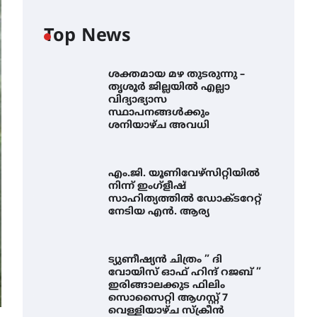
Top News
ശക്തമായ മഴ തുടരുന്നു –
തൃശൂർ ജില്ലയിൽ എല്ലാ
വിദ്യാഭ്യാസ
സ്ഥാപനങ്ങൾക്കും
ശനിയാഴ്ച അവധി
എം.ജി. യൂണിവേഴ്‌സിറ്റിയിൽ
നിന്ന് ഇംഗ്ളീഷ്
സാഹിത്യത്തിൽ ഡോക്ടറേറ്റ്
നേടിയ എൻ. ആര്യ
ട്യുണീഷ്യൻ ചിത്രം ” ദി
വോയിസ് ഓഫ് ഹിന്ദ് റജബ് ”
ഇരിങ്ങാലക്കുട ഫിലിം
സൊസൈറ്റി ആഗസ്റ്റ് 7
വെള്ളിയാഴ്ച സ്‌ക്രീൻ