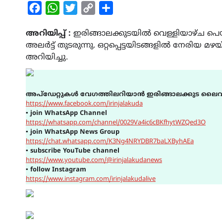
Facebook
WhatsApp
Twitter
Copy
Share
Link
അറിയിപ്പ് :
ഇരിങ്ങാലക്കുടയിൽ വെള്ളിയാഴ്ച പെയ്ത
അലർട്ട് തുടരുന്നു. ഒറ്റപ്പെട്ടയിടങ്ങളിൽ നേരിയ മഴയ
അറിയിച്ചു.
അപ്ഡേറ്റുകൾ വേഗത്തിലറിയാൻ ഇരിങ്ങാലക്കുട ലൈവ
https://www.facebook.com/irinjalakuda
▪
join WhatsApp Channel
https://whatsapp.com/channel/0029Va4ic6cBKfhytWZQed3O
▪
join WhatsApp News Group
https://chat.whatsapp.com/K3Ng4NRYDBR7baLXByhAEa
▪
subscribe YouTube channel
https://www.youtube.com/@irinjalakudanews
▪
follow Instagram
https://www.instagram.com/irinjalakudalive