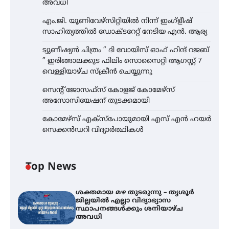
അവധി
എം.ജി. യൂണിവേഴ്‌സിറ്റിയിൽ നിന്ന് ഇംഗ്ളീഷ്
സാഹിത്യത്തിൽ ഡോക്ടറേറ്റ് നേടിയ എൻ. ആര്യ
ട്യുണീഷ്യൻ ചിത്രം ” ദി വോയിസ് ഓഫ് ഹിന്ദ് റജബ്
” ഇരിങ്ങാലക്കുട ഫിലിം സൊസൈറ്റി ആഗസ്റ്റ് 7
വെള്ളിയാഴ്ച സ്‌ക്രീൻ ചെയ്യുന്നു
സെന്റ് ജോസഫ്സ് കോളജ് കോമേഴ്‌സ്
അസോസിയേഷന് തുടക്കമായി
കോമേഴ്സ് എക്സ്പോയുമായി എസ് എൻ ഹയർ
സെക്കൻഡറി വിദ്യാർത്ഥികൾ
Top News
ശക്തമായ മഴ തുടരുന്നു – തൃശൂർ
ജില്ലയിൽ എല്ലാ വിദ്യാഭ്യാസ
സ്ഥാപനങ്ങൾക്കും ശനിയാഴ്ച
അവധി