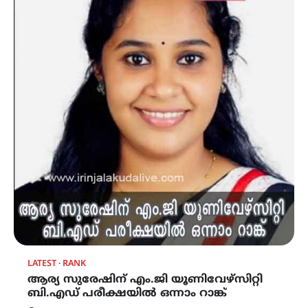
LATEST
RANK
ആര്യ സുരേഷിന് എം.ജി യൂണിവേഴ്സിറ്റി
ബി.എഡ് പരീക്ഷയിൽ ഒന്നാം റാങ്ക്