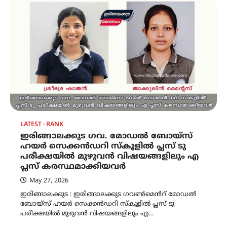
LATEST
RANK
ഇരിങ്ങാലക്കുട ഗവ. മോഡൽ ബോയ്സ്
ഹയർ സെക്കൻഡറി സ്കൂളിൽ പ്ലസ് ടു
പരീക്ഷയിൽ മുഴുവൻ വിഷയങ്ങളിലും എ
പ്ലസ് കരസ്ഥമാക്കിയവർ
May 27, 2026
ഇരിങ്ങാലക്കുട : ഇരിങ്ങാലക്കുട ഗവൺമെൻറ് മോഡൽ
ബോയ്സ് ഹയർ സെക്കൻഡറി സ്കൂളിൽ പ്ലസ് ടു
പരീക്ഷയിൽ മുഴുവൻ വിഷയങ്ങളിലും എ…