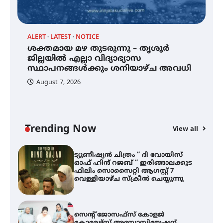
2026 കവിതാ ചർച്ച കാട്ടൂർ, ടി. കെ.
ബാലൻ ഹാളിൽ 16ന്
ALERT
LATEST
NOTICE
ശക്തമായ മഴ തുടരുന്നു – തൃശൂർ
്
ശക്തമായ മഴ തുടരുന്നു – തൃശൂർ
ജില്ലയിൽ എല്ലാ വിദ്യാഭ്യാസ
ജില്ലയിൽ എല്ലാ വിദ്യാഭ്യാസ
സ്ഥാപനങ്ങൾക്കും ശനിയാഴ്ച
സ്ഥാപനങ്ങൾക്കും ശനിയാഴ്ച അവധി
അവധി
August 7, 2026
എം.ജി. യൂണിവേഴ്‌സിറ്റിയിൽ നിന്ന്
ഇംഗ്ളീഷ് സാഹിത്യത്തിൽ
ഡോക്ടറേറ്റ് നേടിയ എൻ. ആര്യ
Trending Now
View all
ട്യുണീഷ്യൻ ചിത്രം ” ദി വോയിസ്
A
ഓഫ് ഹിന്ദ് റജബ് ” ഇരിങ്ങാലക്കുട
എ
ഫിലിം സൊസൈറ്റി ആഗസ്റ്റ് 7
ഇ
വെള്ളിയാഴ്ച സ്‌ക്രീൻ ചെയ്യുന്നു
ന
സെന്റ് ജോസഫ്സ് കോളജ്