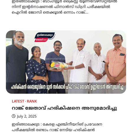
ഇരിങ്ങാലക്കുട : ബാംഗ്ളൂർ ക്രൈസ്റ്റ് യൂണിവേഴ്സിറ്റിയിൽ
നിന്ന് ഇൻ്റർനാഷണൽ ഫിനാൻസ് ഡിഗ്രി പരീക്ഷയിൽ
ഐറിൻ ജോസി തെക്കൂടൻ ഒന്നാം റാങ്ക്…
LATEST
RANK
റാങ്ക് ജേതാവ് ഹരികിഷനെ അനുമോദിച്ചു
July 2, 2025
ഇരിങ്ങാലക്കുട : കേരള എഞ്ചിനീയറിങ് പ്രവേശന
പരീക്ഷയിൽ രണ്ടാം റാങ്ക് നേടിയ ഹരികിഷൻ