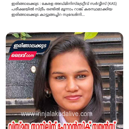
ഇരിങ്ങാലക്കുട : കേരള അഡ്മിനിസ്ട്രേറ്റീവ് സർവ്വീസ് (KAS)
പരീക്ഷയിൽ സ്ട്രീം രണ്ടിൽ മൂന്നാം റാങ്ക് കരസ്ഥമാക്കിയ
ഇരിങ്ങാലക്കുട കാട്ടുങ്ങച്ചിറ സ്വദേശിനി…