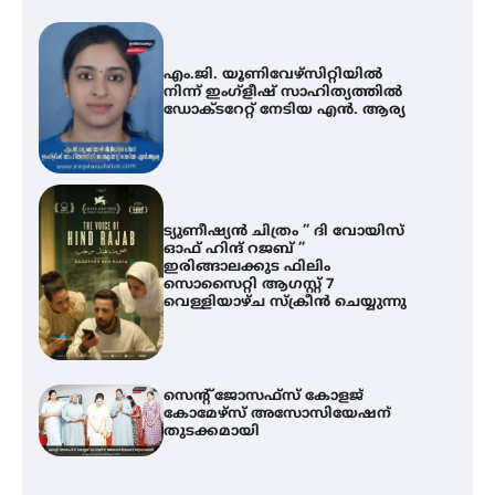
എം.ജി. യൂണിവേഴ്‌സിറ്റിയിൽ
നിന്ന് ഇംഗ്ളീഷ് സാഹിത്യത്തിൽ
ഡോക്ടറേറ്റ് നേടിയ എൻ. ആര്യ
ട്യുണീഷ്യൻ ചിത്രം ” ദി വോയിസ്
ഓഫ് ഹിന്ദ് റജബ് ”
ഇരിങ്ങാലക്കുട ഫിലിം
സൊസൈറ്റി ആഗസ്റ്റ് 7
വെള്ളിയാഴ്ച സ്‌ക്രീൻ ചെയ്യുന്നു
സെന്റ് ജോസഫ്സ് കോളജ്
കോമേഴ്‌സ് അസോസിയേഷന്
തുടക്കമായി
എം.ജി. യൂണിവേഴ്‌സിറ്റിയിൽ നിന്ന്