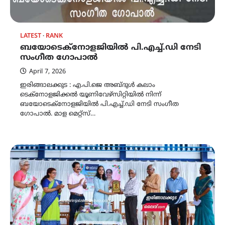
LATEST
RANK
ബയോടെക്‌നോളജിയിൽ പി.എച്ച്.ഡി നേടി
സംഗീത ഗോപാൽ
April 7, 2026
ഇരിങ്ങാലക്കുട : എ.പി.ജെ അബ്ദുൾ കലാം
ടെക്നോളജിക്കൽ യൂണിവേഴ്സിറ്റിയിൽ നിന്ന്
ബയോടെക്‌നോളജിയിൽ പി.എച്ച്.ഡി നേടി സംഗീത
ഗോപാൽ. മാള മെറ്റ്സ്…