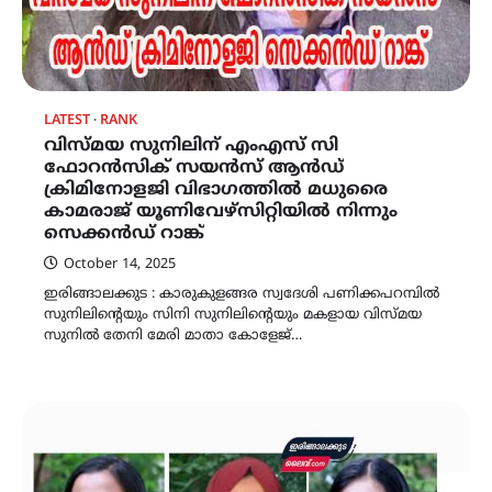
LATEST
RANK
വിസ്മയ സുനിലിന് എംഎസ് സി
ഫോറൻസിക് സയൻസ് ആൻഡ്
ക്രിമിനോളജി വിഭാഗത്തിൽ മധുരൈ
കാമരാജ് യൂണിവേഴ്സിറ്റിയിൽ നിന്നും
സെക്കൻഡ് റാങ്ക്
October 14, 2025
ഇരിങ്ങാലക്കുട : കാരുകുളങ്ങര സ്വദേശി പണിക്കപറമ്പിൽ
സുനിലിന്റെയും സിനി സുനിലിന്റെയും മകളായ വിസ്മയ
സുനിൽ തേനി മേരി മാതാ കോളേജ്…