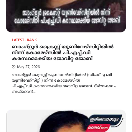
LATEST
RANK
ബാംഗ്ളൂർ ക്രൈസ്റ്റ് യൂണിവേഴ്‌സിറ്റിയിൽ
നിന്ന് കോമേഴ്സിൽ പി.എച്ച്.ഡി
കരസ്ഥമാക്കിയ ജോവിറ്റ ജോബ്
May 27, 2026
ബാംഗ്ളൂർ ക്രൈസ്റ്റ് യൂണിവേഴ്‌സിറ്റിയിൽ (ഡീംഡ് ടു ബി
യൂണിവേഴ്സിറ്റി ) നിന്ന് കോമേഴ്സിൽ
പി.എച്ച്.ഡി.കരസ്ഥമാക്കിയ ജോവിറ്റ ജോബ്. ദീർഘകാലം
ബഹ്റൈൻ…