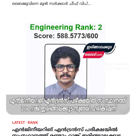
ബൈജുവിനെ മുൻ സർക്കാർ ചീഫ് വിപ്…
LATEST
RANK
എൻജിനീയറിങ് എൻട്രൻസ് പരീക്ഷയിൽ