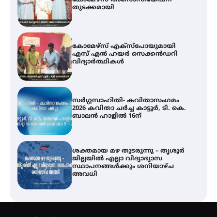
കോമേഴ്‌സ് അസോസിയേഷന്
തുടക്കമായി
കോമേഴ്സ് എക്സ്പോയുമായി
എസ് എൻ ഹയർ സെക്കൻഡറി
വിദ്യാർത്ഥികൾ
സർഗ്ഗസാഹിതി- കവിതാസംഗമം
2026 കവിതാ ചർച്ച കാട്ടൂർ, ടി. കെ.
ബാലൻ ഹാളിൽ 16ന്
ശക്തമായ മഴ തുടരുന്നു – തൃശൂർ
ജില്ലയിൽ എല്ലാ വിദ്യാഭ്യാസ
സ്ഥാപനങ്ങൾക്കും ശനിയാഴ്ച
അവധി
എം.ജി. യൂണിവേഴ്‌സിറ്റിയിൽ നിന്ന്