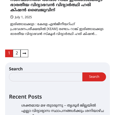
സംസ്ഥാനത്ത് രണ്ടാം റാങ്ക് ഇരിങ്ങാലക്കുട
ഭാരതീയ വിദ്യാഭവൻ വിദ്യാർത്ഥി ഹരി
കിഷൻ ബൈജുവിന്
July 1, 2025
ഇരിങ്ങാലക്കുട : കേരള എൻജീനീയറിംഗ്
പ്രവേശനപരീക്ഷയിൽ (KEAM) രണ്ടാം റാങ്ക് ഇരിങ്ങാലക്കുട
ഭാരതീയ വിദ്യാഭവൻ സ്കൂൾ വിദ്യാർത്ഥി ഹരി കിഷൻ…
Posts
1
2
pagination
Search
Search
Recent Posts
ശക്തമായ മഴ തുടരുന്നു – തൃശൂർ ജില്ലയിൽ
എല്ലാ വിദ്യാഭ്യാസ സ്ഥാപനങ്ങൾക്കും ശനിയാഴ്ച