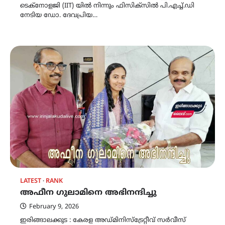
ടെക്നോളജി (IIT) യില്‍ നിന്നും ഫിസിക്സില്‍ പി.എച്ച്.ഡി
നേടിയ ഡോ. ദേവപ്രിയ…
LATEST
RANK
അഫീന ഗുലാമിനെ അഭിനന്ദിച്ചു
February 9, 2026
ഇരിങ്ങാലക്കുട : കേരള അഡ്മിനിസ്‌ട്രേറ്റീവ് സർവീസ്