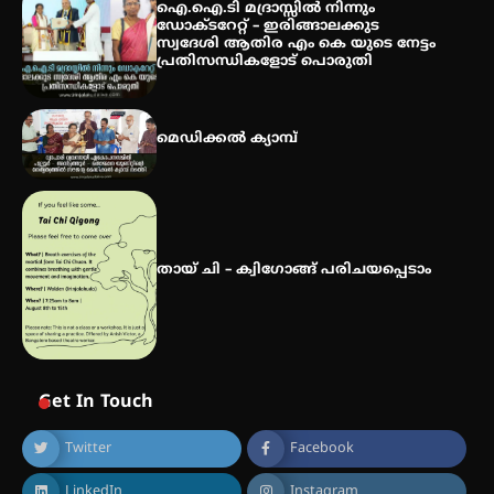
2026 കവിതാ ചർച്ച കാട്ടൂർ, ടി. കെ.
ഐ.ഐ.ടി മദ്രാസ്സിൽ നിന്നും
ബാലൻ ഹാളിൽ 16ന്
ഡോക്ടറേറ്റ് – ഇരിങ്ങാലക്കുട
സ്വദേശി ആതിര എം കെ യുടെ നേട്ടം
പ്രതിസന്ധികളോട് പൊരുതി
മെഡിക്കൽ ക്യാമ്പ്
തായ് ചി – ക്വിഗോങ്ങ് പരിചയപ്പെടാം
Get In Touch
Twitter
Facebook
LinkedIn
Instagram