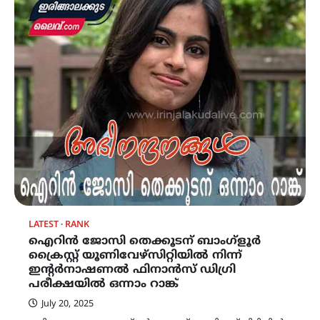
LATEST
RANK
ഐറിൻ ജോസി തെക്കൂടന് ബാംഗ്ളൂർ
ക്രൈസ്റ്റ് യൂണിവേഴ്സിറ്റിയിൽ നിന്ന്
ഇൻ്റർനാഷണൽ ഫിനാൻസ് ഡിഗ്രി
പരീക്ഷയിൽ ഒന്നാം റാങ്ക്
July 20, 2025