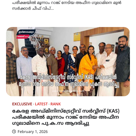
പരീക്ഷയിൽ മൂന്നാം റാങ്ക് നേടിയ അഫീന ഗുലാമിനെ മുൻ
സർക്കാർ ചീഫ് വിപ്…
EXCLUSIVE
LATEST
RANK
കേരള അഡ്മിനിസ്ട്രേറ്റീവ് സർവ്വീസ് (KAS)
പരീക്ഷയിൽ മൂന്നാം റാങ്ക് നേടിയ അഫീന
ഗുലാമിനെ പു.ക.സ ആദരിച്ചു
February 1, 2026