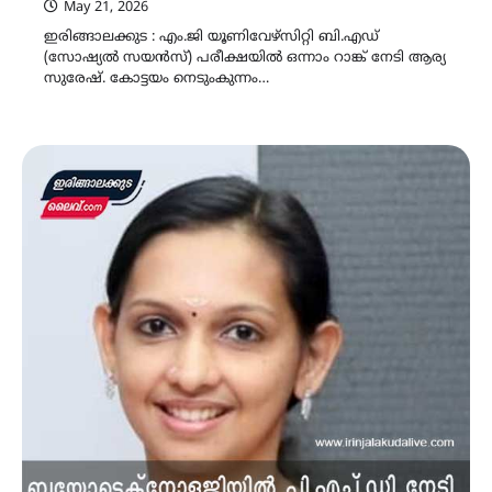
May 21, 2026
ഇരിങ്ങാലക്കുട : എം.ജി യൂണിവേഴ്സിറ്റി ബി.എഡ്
(സോഷ്യൽ സയൻസ്) പരീക്ഷയിൽ ഒന്നാം റാങ്ക് നേടി ആര്യ
സുരേഷ്. കോട്ടയം നെടുംകുന്നം…