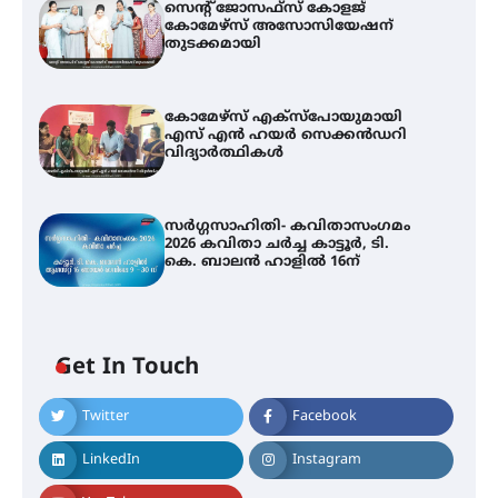
സെന്റ് ജോസഫ്സ് കോളജ്
കോമേഴ്‌സ് അസോസിയേഷന്
തുടക്കമായി
കോമേഴ്സ് എക്സ്പോയുമായി
എസ് എൻ ഹയർ സെക്കൻഡറി
വിദ്യാർത്ഥികൾ
സർഗ്ഗസാഹിതി- കവിതാസംഗമം
2026 കവിതാ ചർച്ച കാട്ടൂർ, ടി.
കെ. ബാലൻ ഹാളിൽ 16ന്
Get In Touch
Twitter
Facebook
LinkedIn
Instagram