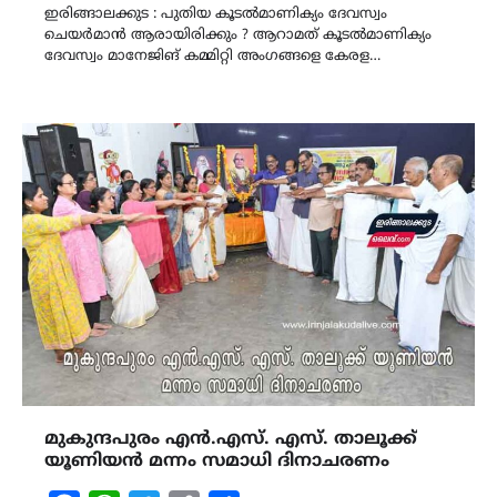
ഇരിങ്ങാലക്കുട : പുതിയ കൂടൽമാണിക്യം ദേവസ്വം
ചെയർമാൻ ആരായിരിക്കും ? ആറാമത് കൂടൽമാണിക്യം
ദേവസ്വം മാനേജിങ് കമ്മിറ്റി അംഗങ്ങളെ കേരള…
മുകുന്ദപുരം എൻ.എസ്. എസ്‌. താലൂക്ക്
യൂണിയൻ മന്നം സമാധി ദിനാചരണം