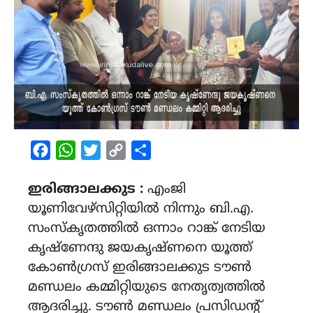
Facebook
WhatsApp
Twitter
Copy
Share
Link
ഇരിങ്ങാലക്കുട :
എംജി
യൂണിവേഴ്സിറ്റിയിൽ നിന്നും ബി.എ.
സംസ്കൃതത്തിൽ ഒന്നാം റാങ്ക് നേടിയ
കൃഷ്ണേന്ദു ജയകൃഷ്ണനെ യൂത്ത്
കോൺഗ്രസ് ഇരിങ്ങാലക്കുട ടൗൺ
മണ്ഡലം കമ്മിറ്റിയുടെ നേതൃത്വത്തിൽ
ആദരിച്ചു. ടൗൺ മണ്ഡലം പ്രസിഡന്റ്