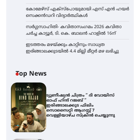
കോമേഴ്സ് എക്സ്പോയുമായി എസ് എൻ ഹയർ
സെക്കൻഡറി വിദ്യാർത്ഥികൾ
സർഗ്ഗസാഹിതി- കവിതാസംഗമം 2026 കവിതാ
ചർച്ച കാട്ടൂർ, ടി. കെ. ബാലൻ ഹാളിൽ 16ന്
ഇടത്തരം മഴയ്ക്കും കാറ്റിനും സാധ്യത
ഇരിങ്ങാലക്കുടയിൽ 4.4 മില്ലി മീറ്റർ മഴ ലഭിച്ചു
Top News
ട്യുണീഷ്യൻ ചിത്രം ” ദി വോയിസ്
ഓഫ് ഹിന്ദ് റജബ് ”
ഇരിങ്ങാലക്കുട ഫിലിം
സൊസൈറ്റി ആഗസ്റ്റ് 7
വെള്ളിയാഴ്ച സ്‌ക്രീൻ ചെയ്യുന്നു