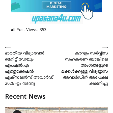
Post Views:
353
Post
⟵
⟶
ഭാരതീയ വിദ്യാഭവൻ
കാറളം സർവ്വീസ്
navigation
മെറിറ്റ് ഡേയും
സഹകരണ ബാങ്കിലെ
എം.എൽ.എ
അംഗങ്ങളുടെ
എജ്യുക്കേഷൻ
മക്കൾക്കുള്ള വിദ്യഭ്യാസ
എക്സലൻസ് അവാർഡ്
അവാർഡിന് അപേക്ഷ
2026 -ഉം നടന്നു
ക്ഷണിച്ചു
Recent News