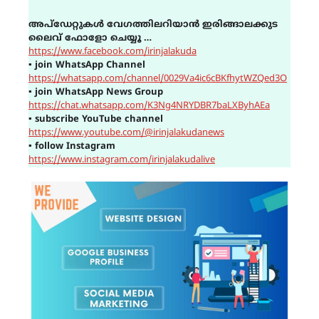
അപ്ഡേറ്റുകൾ വേഗത്തിലറിയാൻ ഇരിങ്ങാലക്കുട
ലൈവ് ഫോളോ ചെയ്യൂ …
https://www.facebook.com/irinjalakuda
▪
join WhatsApp Channel
https://whatsapp.com/channel/0029Va4ic6cBKfhytWZQed3O
▪
join WhatsApp News Group
https://chat.whatsapp.com/K3Ng4NRYDBR7baLXByhAEa
▪
subscribe YouTube channel
https://www.youtube.com/@irinjalakudanews
▪
follow Instagram
https://www.instagram.com/irinjalakudalive