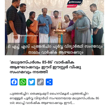
‘മധുരസ്പർശം 85-86’ വാർഷിക
ആഘോഷവും ഈദ് ഈസ്റ്റർ വിഷു
സംഗമവും നടത്തി
Facebook
WhatsApp
Twitter
Copy
Share
Link
പുത്തൻച്ചിറ: തെക്കുംമുറി ഹൈസ്കൂൾ പുത്തൻച്ചിറ
വെള്ളൂർ പൂർവ്വ വിദ്യാർഥി സംഘടനയായ മധുരസ്പർശം 86
sslc ബാച്ച് വാർഷിക ആഘോഷവും ഈദ്,…