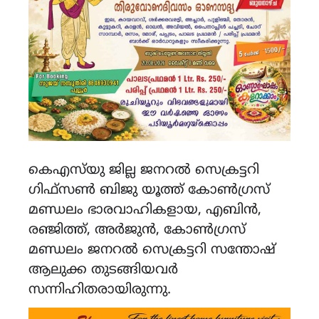
കെഎസ്‌യു ജില്ല ജനറൽ സെക്രട്ടറി
ഗിഫ്സൺ ബിജു യൂത്ത് കോൺഗ്രസ്
മണ്ഡലം ഭാരവാഹികളായ, എബിൻ,
രഞ്ജിത്ത്, അർജുൻ, കോൺഗ്രസ്
മണ്ഡലം ജനറൽ സെക്രട്ടറി സന്തോഷ്
ആലുക്ക തുടങ്ങിയവർ
സന്നിഹിതരായിരുന്നു.