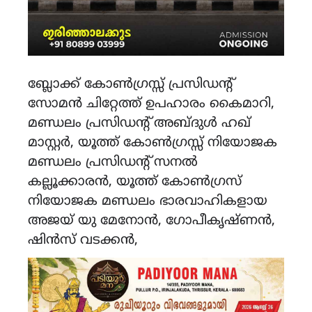
ബ്ലോക്ക് കോൺഗ്രസ്സ് പ്രസിഡന്റ്
സോമൻ ചിറ്റേത്ത് ഉപഹാരം കൈമാറി,
മണ്ഡലം പ്രസിഡന്റ് അബ്‌ദുൾ ഹഖ്
മാസ്റ്റർ, യൂത്ത് കോൺഗ്രസ്സ് നിയോജക
മണ്ഡലം പ്രസിഡന്റ് സനൽ
കല്ലൂക്കാരൻ, യൂത്ത് കോൺഗ്രസ്
നിയോജക മണ്ഡലം ഭാരവാഹികളായ
അജയ് യു മേനോൻ, ഗോപീകൃഷ്ണൻ,
ഷിൻസ് വടക്കൻ,