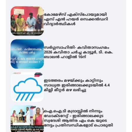
കോമേഴ്സ് എക്സ്പോയുമായി
എസ് എൻ ഹയർ സെക്കൻഡറി
വിദ്യാർത്ഥികൾ
സർഗ്ഗസാഹിതി- കവിതാസംഗമം
2026 കവിതാ ചർച്ച കാട്ടൂർ, ടി. കെ.
ബാലൻ ഹാളിൽ 16ന്
ഇടത്തരം മഴയ്ക്കും കാറ്റിനും
സാധ്യത ഇരിങ്ങാലക്കുടയിൽ 4.4
മില്ലി മീറ്റർ മഴ ലഭിച്ചു
ഐ.ഐ.ടി മദ്രാസ്സിൽ നിന്നും
ഡോക്ടറേറ്റ് – ഇരിങ്ങാലക്കുട
സ്വദേശി ആതിര എം കെ യുടെ
നേട്ടം പ്രതിസന്ധികളോട് പൊരുതി