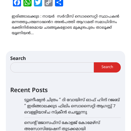
Facebook
WhatsApp
Twitter
Copy
Share
Link
ഇരിങ്ങാലക്കുട : നായർ സർവീസ് സൊസൈറ്റി സ്ഥാപകൻ
മന്നത്തുപത്മനാഭൻെറ അൻപത്തി ആറാമത് സമാധിദിനം
ഭക്തിനിർഭരമായ ചടങ്ങുകളോടെ മുകുന്ദപുരം താലൂക്ക്
യൂണിയൻ…
Search
Search
Recent Posts
ട്യുണീഷ്യൻ ചിത്രം ” ദി വോയിസ് ഓഫ് ഹിന്ദ് റജബ്
” ഇരിങ്ങാലക്കുട ഫിലിം സൊസൈറ്റി ആഗസ്റ്റ് 7
വെള്ളിയാഴ്ച സ്‌ക്രീൻ ചെയ്യുന്നു
സെന്റ് ജോസഫ്സ് കോളജ് കോമേഴ്‌സ്
അസോസിയേഷന് തുടക്കമായി