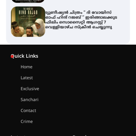
ട്യുണീഷ്യൻ ചിത്രം ” ദി വോയിസ്
ഓഫ് ഹിന്ദ് റജബ് ” ഇരിങ്ങാലക്കുട
ഫിലിം സൊസൈറ്റി ആഗസ്റ്റ് 7
വെള്ളിയാഴ്ച സ്‌ക്രീൻ ചെയ്യുന്നു
സെന്റ് ജോസഫ്സ് കോളജ്
കോമേഴ്‌സ് അസോസിയേഷന്
Quick Links
തുടക്കമായി
Home
Latest
കോമേഴ്സ് എക്സ്പോയുമായി
എസ് എൻ ഹയർ സെക്കൻഡറി
Exclusive
വിദ്യാർത്ഥികൾ
Sanchari
Contact
സർഗ്ഗസാഹിതി- കവിതാസംഗമം
Crime
2026 കവിതാ ചർച്ച കാട്ടൂർ, ടി. കെ.
ബാലൻ ഹാളിൽ 16ന്