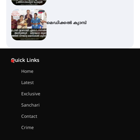
സെന്റ് ജോസഫ്സ് കോളജ്
കോമേഴ്‌സ് അസോസിയേഷന്
തുടക്കമായി
കോമേഴ്സ് എക്സ്പോയുമായി
എസ് എൻ ഹയർ സെക്കൻഡറി
Quick Links
വിദ്യാർത്ഥികൾ
Home
Latest
സർഗ്ഗസാഹിതി- കവിതാസംഗമം
2026 കവിതാ ചർച്ച കാട്ടൂർ, ടി. കെ.
Exclusive
ബാലൻ ഹാളിൽ 16ന്
Sanchari
Contact
ഇടത്തരം മഴയ്ക്കും കാറ്റിനും
Crime
സാധ്യത ഇരിങ്ങാലക്കുടയിൽ 4.4
മില്ലി മീറ്റർ മഴ ലഭിച്ചു