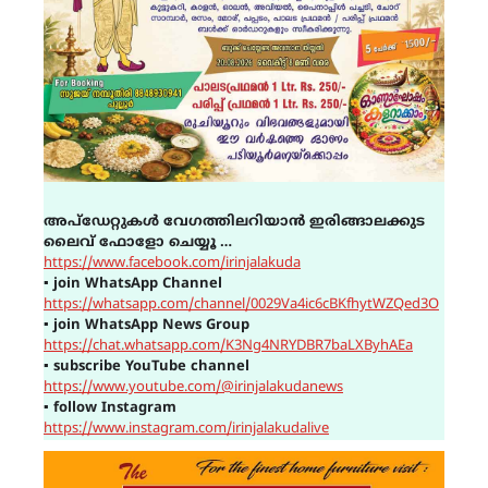
അപ്ഡേറ്റുകൾ വേഗത്തിലറിയാൻ ഇരിങ്ങാലക്കുട
ലൈവ് ഫോളോ ചെയ്യൂ …
https://www.facebook.com/irinjalakuda
▪
join WhatsApp Channel
https://whatsapp.com/channel/0029Va4ic6cBKfhytWZQed3O
▪
join WhatsApp News Group
https://chat.whatsapp.com/K3Ng4NRYDBR7baLXByhAEa
▪
subscribe YouTube channel
https://www.youtube.com/@irinjalakudanews
▪
follow Instagram
https://www.instagram.com/irinjalakudalive