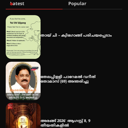
Latest
Popular
ഐ.ഐ.ടി മദ്രാസ്സിൽ നിന്നും
ഡോക്ടറേറ്റ് – ഇരിങ്ങാലക്കുട
സ്വദേശി ആതിര എം കെ യുടെ
നേട്ടം പ്രതിസന്ധികളോട് പൊരുതി
തായ് ചി – ക്വിഗോങ്ങ് പരിചയപ്പെടാം
മെഡിക്കൽ ക്യാമ്പ്
തേലപ്പിളളി പാറേമൽ വറീത്
തോമാസ് (69) അന്തരിച്ചു
അരങ്ങ് 2026′ ആഗസ്റ്റ് 8, 9
തീയതികളിൽ