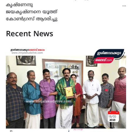
കൃഷ്ണേന്ദു
…
ജയകൃഷ്ണനെ യൂത്ത്
കോൺഗ്രസ് ആദരിച്ചു
Recent News