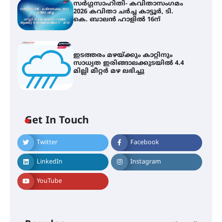
സർഗ്ഗസാഹിതി- കവിതാസംഗമം
2026 കവിതാ ചർച്ച കാട്ടൂർ, ടി.
കെ. ബാലൻ ഹാളിൽ 16ന്
ഇടത്തരം മഴയ്ക്കും കാറ്റിനും
സാധ്യത ഇരിങ്ങാലക്കുടയിൽ 4.4
മില്ലി മീറ്റർ മഴ ലഭിച്ചു
കോമേഴ്സ് എക്സ്പോയുമായി
എസ് എൻ ഹയർ സെക്കൻഡറി
വിദ്യാർത്ഥികൾ
Get In Touch
സർഗ്ഗസാഹിതി- കവിതാസംഗമം
Twitter
Facebook
2026 കവിതാ ചർച്ച കാട്ടൂർ, ടി. കെ.
ബാലൻ ഹാളിൽ 16ന്
LinkedIn
Instagram
YouTube
ഇടത്തരം മഴയ്ക്കും കാറ്റിനും
സാധ്യത ഇരിങ്ങാലക്കുടയിൽ 4.4
മില്ലി മീറ്റർ മഴ ലഭിച്ചു