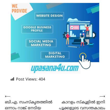
Post Views:
404
Post
⟵
⟶
ബി.എ. സംസ്കൃതത്തിൽ
കാറളം സ്കൂളിൽ ഇനി
navigation
ഒന്നാം റാങ്ക് നേടിയ
പൂക്കളുടെ വസന്തകാലം