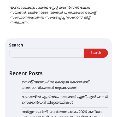
Link
ഇരിങ്ങാലക്കുട : കേരള സ്റ്റേറ്റ് കൗൺസിൽ ഫോർ
സയൻസ്, ടെക്നോളജി ആൻഡ് എൻവയോൺമെന്റ്
സംസ്ഥാനതലത്തിൽ സംഘടിപ്പിച്ച ‘സയൻസ് കിറ്റ്’
നിർമ്മാണ…
Search
Search
Recent Posts
സെന്റ് ജോസഫ്സ് കോളജ് കോമേഴ്‌സ്
അസോസിയേഷന് തുടക്കമായി
കോമേഴ്സ് എക്സ്പോയുമായി എസ് എൻ ഹയർ
സെക്കൻഡറി വിദ്യാർത്ഥികൾ
സർഗ്ഗസാഹിതി- കവിതാസംഗമം 2026 കവിതാ