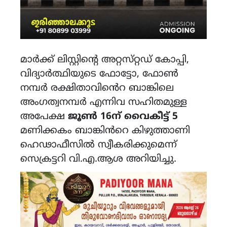
മാർക്ക് ലിസ്റ്റിന്റെ അറ്റസ്‌റ്റഡ് കോപ്പി,
വിദ്യാർത്ഥിയുടെ ഫോട്ടോ, ഫോൺ
നമ്പർ രക്ഷിതാവിൻെറ ബാങ്കിലെ
അംഗത്വനമ്പർ എന്നിവ സഹിതമുള്ള
അപേക്ഷ
ജൂൺ 16ന് വൈകീട്ട് 5
മണിക്കകം ബാങ്കിൻറെ കിഴുത്താണി
ഹെഢാഫീസിൽ സ്വീകരിക്കുമെന്ന്
സെക്രട്ടറി വി.എ.ആശ അറിയിച്ചു.