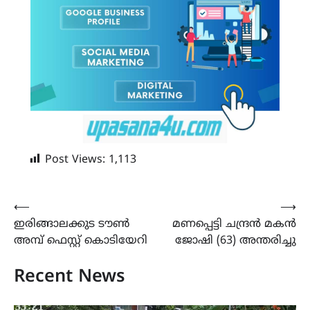
Post Views:
1,113
Post
⟵
⟶
ഇരിങ്ങാലക്കുട ടൗൺ
മണപ്പെട്ടി ചന്ദ്രൻ മകൻ
navigation
അമ്പ് ഫെസ്റ്റ് കൊടിയേറി
ജോഷി (63) അന്തരിച്ചു
Recent News