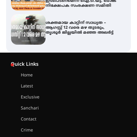
അരങ്ങ് 2026-ന്
സാംസ്കാരികപ്പൊലിമയോടെ
സമാപനം
എ.കെ.സി.സി.യുടെ സൗജന്യ
Quick Links
ആയുർവേദ മെഡിക്കൽ ക്യാമ്പ്
Home
Latest
ഇരിങ്ങാലക്കുട – ഗുരുവായൂർ –
താനൂർ റെയിൽപാത
Exclusive
യാഥാർത്ഥ്യമാകുന്നു
Sanchari
Contact
Crime
തിരനോട്ടം ‘അരങ്ങ് 2026’ ഉണർന്നു