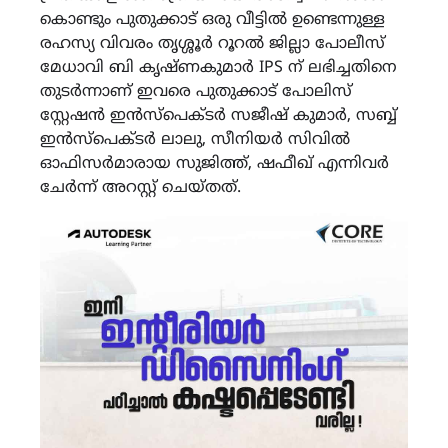
കൊണ്ടും പുതുക്കാട് ഒരു വീട്ടിൽ ഉണ്ടെന്നുള്ള
രഹസ്യ വിവരം തൃശ്ശൂർ റൂറൽ ജില്ലാ പോലീസ്
മേധാവി ബി കൃഷ്ണകുമാർ IPS ന് ലഭിച്ചതിനെ
തുടർന്നാണ് ഇവരെ പുതുക്കാട് പോലിസ്
സ്റ്റേഷൻ ഇൻസ്പെക്ടർ സജീഷ് കുമാർ, സബ്ബ്
ഇൻസ്പെക്ടർ ലാലു, സീനിയർ സിവിൽ
ഓഫിസർമാരായ സുജിത്ത്, ഷഫീഖ് എന്നിവർ
ചേർന്ന് അറസ്റ്റ് ചെയ്തത്.