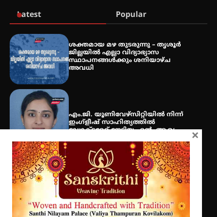
Latest
Popular
ഐ.ടി.യു. ബാങ്കിലെ
നിക്ഷേപകർക്ക് പണം തിരികെ
ലഭ്യമാക്കാൻ കേന്ദ്ര-കേരള
ശക്തമായ മഴ തുടരുന്നു – തൃശൂർ
സർക്കാരുകൾ അടിയന്തരമായി
ജില്ലയിൽ എല്ലാ വിദ്യാഭ്യാസ
ഇടപെടണമെന്ന് ഐ.ടി.യു. ബാങ്ക്
സ്ഥാപനങ്ങൾക്കും ശനിയാഴ്ച
നിക്ഷേപക സംരക്ഷണ സമിതി
അവധി
ശക്തമായ കാറ്റിന് സാധ്യത –
ആഗസ്റ്റ് 12 വരെ മഴ തുടരും,
തൃശൂർ ജില്ലയിൽ മഞ്ഞ അലർട്ട്
എം.ജി. യൂണിവേഴ്‌സിറ്റിയിൽ നിന്ന്
ഇംഗ്ളീഷ് സാഹിത്യത്തിൽ
ഡോക്ടറേറ്റ് നേടിയ എൻ. ആര്യ
×
ട്യുണീഷ്യൻ ചിത്രം ” ദി വോയിസ്
ഓഫ് ഹിന്ദ് റജബ് ” ഇരിങ്ങാലക്കുട
ഫിലിം സൊസൈറ്റി ആഗസ്റ്റ് 7
വെള്ളിയാഴ്ച സ്‌ക്രീൻ ചെയ്യുന്നു