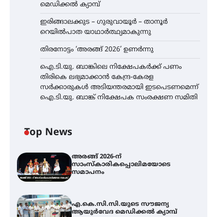
മെഡിക്കൽ ക്യാമ്പ്
ഇരിങ്ങാലക്കുട – ഗുരുവായൂർ – താനൂർ
റെയിൽപാത യാഥാർത്ഥ്യമാകുന്നു
തിരനോട്ടം ‘അരങ്ങ് 2026’ ഉണർന്നു
ഐ.ടി.യു. ബാങ്കിലെ നിക്ഷേപകർക്ക് പണം
തിരികെ ലഭ്യമാക്കാൻ കേന്ദ്ര-കേരള
സർക്കാരുകൾ അടിയന്തരമായി ഇടപെടണമെന്ന്
ഐ.ടി.യു. ബാങ്ക് നിക്ഷേപക സംരക്ഷണ സമിതി
Top News
അരങ്ങ് 2026-ന്
സാംസ്കാരികപ്പൊലിമയോടെ
സമാപനം
എ.കെ.സി.സി.യുടെ സൗജന്യ
ആയുർവേദ മെഡിക്കൽ ക്യാമ്പ്