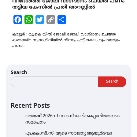
വിദേശത്ത് ജോലി വാഗ്ദാനം ചെയ്ത് പണം
തട്ടിയ കേസിൽ പ്രതി അറസ്റ്റിൽ
Facebook
WhatsApp
Twitter
Copy
Share
Link
കാട്ടൂർ : യു.കെ യിൽ ജോലി ജോലി വാഗ്ദാനം ചെയ്ത്
കരാഞ്ചിറ സ്വദേശിനിയിൽ നിന്നും എട്ട് ലക്ഷം രൂപയോളം
പണം…
Search
Search
Recent Posts
അരങ്ങ് 2026-ന് സാംസ്കാരികപ്പൊലിമയോടെ
സമാപനം
എ.കെ.സി.സി.യുടെ സൗജന്യ ആയുർവേദ