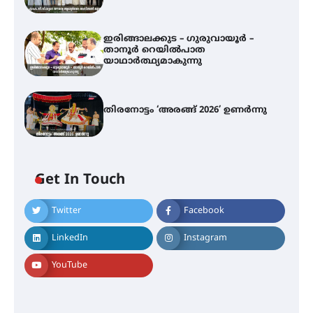
ഇരിങ്ങാലക്കുട – ഗുരുവായൂർ –
താനൂർ റെയിൽപാത
യാഥാർത്ഥ്യമാകുന്നു
തിരനോട്ടം ‘അരങ്ങ് 2026’ ഉണർന്നു
എ.കെ.സി.സി.യുടെ സൗജന്യ
ആയുർവേദ മെഡിക്കൽ ക്യാമ്പ്
Get In Touch
Twitter
Facebook
ഇരിങ്ങാലക്കുട – ഗുരുവായൂർ –
താനൂർ റെയിൽപാത
യാഥാർത്ഥ്യമാകുന്നു
LinkedIn
Instagram
YouTube
തിരനോട്ടം ‘അരങ്ങ് 2026’ ഉണർന്നു