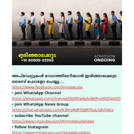
അപ്ഡേറ്റുകൾ വേഗത്തിലറിയാൻ ഇരിങ്ങാലക്കുട
ലൈവ് ഫോളോ ചെയ്യൂ …
https://www.facebook.com/irinjalakuda
▪
join WhatsApp Channel
https://whatsapp.com/channel/0029Va4ic6cBKfhytWZQed3O
▪
join WhatsApp News Group
https://chat.whatsapp.com/K3Ng4NRYDBR7baLXByhAEa
▪
subscribe YouTube channel
https://www.youtube.com/@irinjalakudanews
▪
follow Instagram
https://www.instagram.com/irinjalakudalive