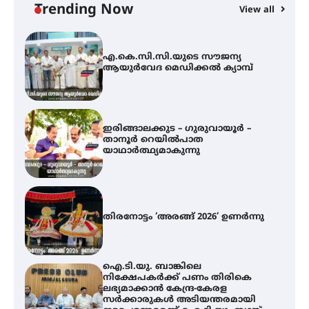
Trending Now
View all
ഇരിങ്ങാലക്കുട – ഗുരുവായൂർ –
താനൂർ റെയിൽപാത
യാഥാർത്ഥ്യമാകുന്നു
തിരനോട്ടം ‘അരങ്ങ് 2026’ ഉണർന്നു
ഐ.ടി.യു. ബാങ്കിലെ
നിക്ഷേപകർക്ക് പണം തിരികെ
ലഭ്യമാക്കാൻ കേന്ദ്ര-കേരള
സർക്കാരുകൾ അടിയന്തരമായി
ഇടപെടണമെന്ന് ഐ.ടി.യു. ബാങ്ക്
നിക്ഷേപക സംരക്ഷണ സമിതി
ശക്തമായ കാറ്റിന് സാധ്യത –
ആഗസ്റ്റ് 12 വരെ മഴ തുടരും,
തൃശൂർ ജില്ലയിൽ മഞ്ഞ അലർട്ട്