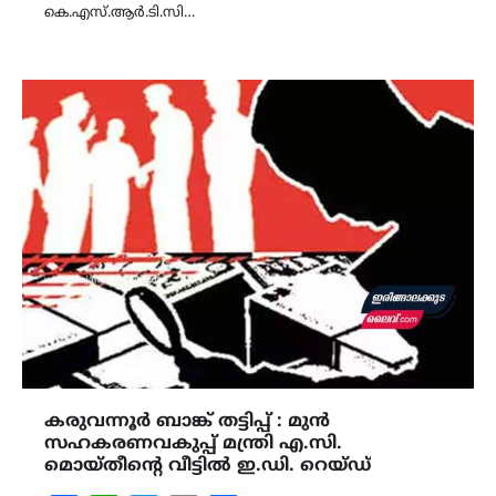
കെ.എസ്.ആർ.ടി.സി…
കരുവന്നൂർ ബാങ്ക് തട്ടിപ്പ് : മുൻ
സഹകരണവകുപ്പ് മന്ത്രി എ.സി.
മൊയ്തീന്റെ വീട്ടില്‍ ഇ.ഡി. റെയ്ഡ്‌