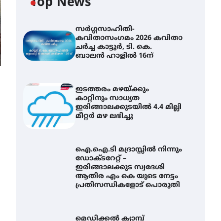
Top News
സർഗ്ഗസാഹിതി-
കവിതാസംഗമം 2026 കവിതാ
ചർച്ച കാട്ടൂർ, ടി. കെ.
ബാലൻ ഹാളിൽ 16ന്
ഇടത്തരം മഴയ്ക്കും
കാറ്റിനും സാധ്യത
ഇരിങ്ങാലക്കുടയിൽ 4.4 മില്ലി
മീറ്റർ മഴ ലഭിച്ചു
ഐ.ഐ.ടി മദ്രാസ്സിൽ നിന്നും
ഡോക്ടറേറ്റ് –
ഇരിങ്ങാലക്കുട സ്വദേശി
ആതിര എം കെ യുടെ നേട്ടം
പ്രതിസന്ധികളോട് പൊരുതി
മെഡിക്കൽ ക്യാമ്പ്