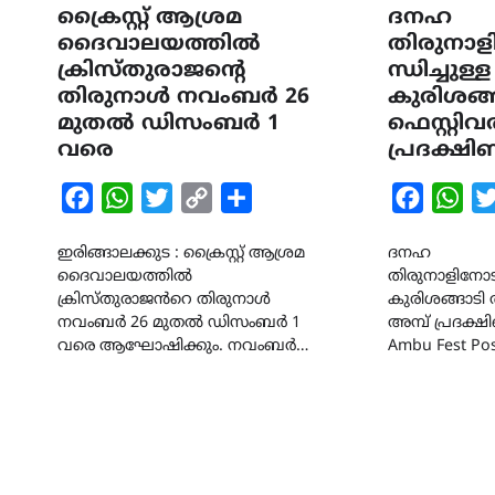
ക്രൈസ്റ്റ് ആശ്രമ
ദനഹ
ദൈവാലയത്തിൽ
തിരുനാ
ക്രിസ്തുരാജന്റെ
ന്ധിച്ചുള്ള
തിരുനാൾ നവംബർ 26
കുരിശങ്ങ
മുതൽ ഡിസംബർ 1
ഫെസ്റ്റി
വരെ
പ്രദക്ഷി
Facebook
WhatsApp
Twitter
Copy
Share
Faceboo
Wha
Link
ഇരിങ്ങാലക്കുട : ക്രൈസ്റ്റ് ആശ്രമ
ദനഹ
ദൈവാലയത്തിൽ
തിരുനാളിനോടന
ക്രിസ്‌തുരാജൻറെ തിരുനാൾ
കുരിശങ്ങാടി 
നവംബർ 26 മുതൽ ഡിസംബർ 1
അമ്പ് പ്രദക്
വരെ ആഘോഷിക്കും. നവംബർ…
Ambu Fest Pos