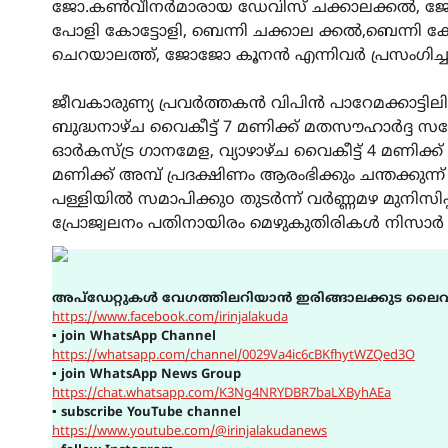
ജോ.കൺവീനർമാരായ ഡേവിസ് ചക്കാലക്കൽ, ജോബ
പോളി കോട്ടോളി, ബെന്നി ചക്കാല ക്കൽ,ബെന്നി
ചെറയാലത്ത്, ജോജോ കൂനൻ എന്നിവർ പ്രസംഗിച്ച
ജീവകാരുണ്യ പ്രവർത്തകൻ വിപിൻ പാറേമക്കാട്ടിലിന
ബുദ്ധനാഴ്ച വൈകീട്ട് 7 മണിക്ക് മതസൗഹാർദ്ദ സ
ഓർകസ്ട്ര ഗാനമേള, വ്യാഴാഴ്ച വൈകീട്ട് 4 മണിക്ക്
മണിക്ക് അമ്പ് പ്രദക്ഷിണം ആരംഭിക്കും ചന്തക്കുന
പള്ളിയിൽ സമാപിക്കുo തുടർന്ന് വർണ്ണമഴ മുനിസ
പ്രോജ്വലനം പതിനായിരം മെഴുകുതിരികൾ നിസാർ അ
അപ്ഡേറ്റുകൾ വേഗത്തിലറിയാൻ ഇരിങ്ങാലക്കുട ലൈവ
https://www.facebook.com/irinjalakuda
▪
join WhatsApp Channel
https://whatsapp.com/channel/0029Va4ic6cBKfhytWZQed3O
▪
join WhatsApp News Group
https://chat.whatsapp.com/K3Ng4NRYDBR7baLXByhAEa
▪
subscribe YouTube channel
https://www.youtube.com/@irinjalakudanews