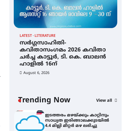
തായ് ചി – ക്വിഗോങ്ങ്
പരിചയപ്പെടാം
August 5, 2026
LATEST
LITERATURE
സർഗ്ഗസാഹിതി-
കവിതാസംഗമം 2026 കവിതാ
തേലപ്പിളളി പാറേമൽ വറീത്
ചർച്ച കാട്ടൂർ, ടി. കെ. ബാലൻ
തോമാസ് (69) അന്തരിച്ചു
ഹാളിൽ 16ന്
August 5, 2026
CLI
August 6, 2026
ഇട
⟶
സർഗ്ഗസാഹിതി-
സാ
കവിതാസംഗമം 2026 കവിതാ
4.4
ചർച്ച കാട്ടൂർ, ടി. കെ. ബാലൻ
ഹാളിൽ 16ന്
Au
Trending Now
View all
August 6, 2026
ഇടത്തരം മഴയ്ക്കും കാറ്റിനും
സാധ്യത ഇരിങ്ങാലക്കുടയിൽ
4.4 മില്ലി മീറ്റർ മഴ ലഭിച്ചു