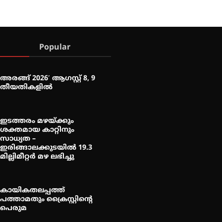
Popular
അരങ്ങ് 2026′ ആഗസ്റ്റ് 8, 9
തീയതികളിൽ
ഇടത്തരം മഴയ്ക്കും
ശക്തമായ കാറ്റിനും
സാധ്യത –
ഇരിങ്ങാലക്കുടയിൽ 19.3
മില്ലിമീറ്റർ മഴ ലഭിച്ചു
കായികതലപ്പത്ത്
പത്താമതും ക്രൈസ്റ്റിന്റെ
പെരുമ