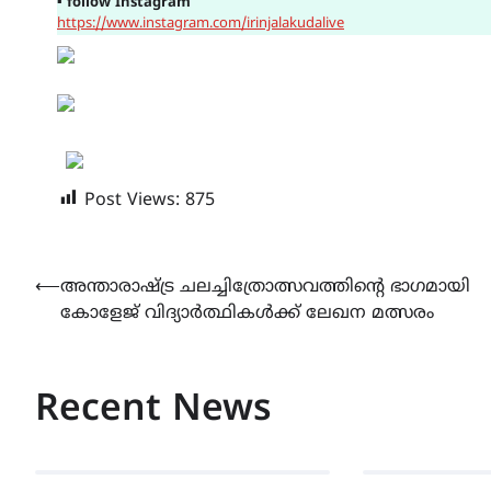
▪
follow Instagram
https://www.instagram.com/irinjalakudalive
Post Views:
875
Post
⟵
അന്താരാഷ്ട്ര ചലച്ചിത്രോത്സവത്തിൻ്റെ ഭാഗമായി
കോളേജ് വിദ്യാർത്ഥികൾക്ക് ലേഖന മത്സരം
navigation
Recent News