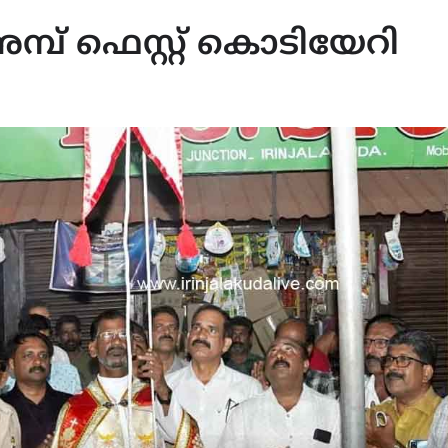
്പ് ഫെസ്റ്റ് കൊടിയേറി