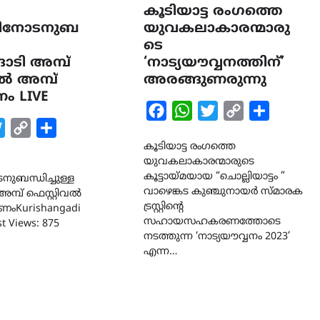
കൂടിയാട്ട രംഗത്തെ
ളിനോടനുബ
യുവകലാകാരന്മാരു
ടെ
ാടി അമ്പ്
‘നാട്യയൗവ്വനത്തിന്’
വൽ അമ്പ്
അരങ്ങുണരുന്നു
ണം LIVE
Facebook
WhatsApp
Twitter
Copy
Share
k
tsApp
Twitter
Copy
Share
Link
Link
കൂടിയാട്ട രംഗത്തെ
യുവകലാകാരന്മാരുടെ
കൂട്ടായ്മയായ “ചൊല്ലിയാട്ടം ”
ുബന്ധിച്ചുള്ള
വാഴെങ്കട കുഞ്ചുനായർ സ്മാരക
അമ്പ് ഫെസ്റ്റിവൽ
ട്രസ്റ്റിന്റെ
ഷിണംKurishangadi
സഹായസഹകരണത്തോടെ
t Views: 875
നടത്തുന്ന ‘നാട്യയൗവ്വനം 2023’
എന്ന…