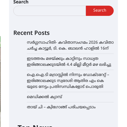
Search
Search
Recent Posts
സർഗ്ഗസാഹിതി- കവിതാസംഗമം 2026 കവിതാ
ചർച്ച കാട്ടൂർ, ടി. കെ. ബാലൻ ഹാളിൽ 16ന്
ഇടത്തരം മഴയ്ക്കും കാറ്റിനും സാധ്യത
ഇരിങ്ങാലക്കുടയിൽ 4.4 മില്ലി മീറ്റർ മഴ ലഭിച്ചു
ഐ.ഐ.ടി മദ്രാസ്സിൽ നിന്നും ഡോക്ടറേറ്റ് –
ഇരിങ്ങാലക്കുട സ്വദേശി ആതിര എം കെ
യുടെ നേട്ടം പ്രതിസന്ധികളോട് പൊരുതി
മെഡിക്കൽ ക്യാമ്പ്
തായ് ചി – ക്വിഗോങ്ങ് പരിചയപ്പെടാം