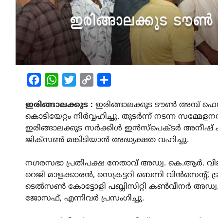
Facebook
WhatsApp
Twitter
Copy
Share
Link
ഇരിങ്ങാലക്കുട :
ഇരിങ്ങാലക്കുട ടൗൺ അമ്പ് ഫെസ്
കൊടിയേറ്റം നിർവ്വഹിച്ചു. തുടർന്ന് നടന്ന സമ്മേള
ഇരിങ്ങാലക്കുട സർക്കിൾ ഇൻസ്പെക്ടർ അനീഷ് കരീ
ജിക്സൺ മങ്കിടിയാൻ അദ്ധ്യക്ഷത വഹിച്ചു.
നഗരസഭാ പ്രതിപക്ഷ നേതാവ് അഡ്വ. കെ.ആർ. വിജയ, വ
റെജി മാളക്കാരൻ, സെക്രട്ടറി ബെന്നി വിൻസെന്റ
ടെൽസൺ കോട്ടോളി പബ്ലിസിറ്റി കൺവീനർ അഡ്
ജോസഫ്, എന്നിവർ പ്രസംഗിച്ചു.