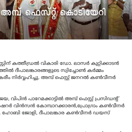
റ്റിന് കത്തീഡ്രൽ വികാരി ഡോ. ലാസർ കുറ്റിക്കാടൻ
നത്തിൽ ദീപാലങ്കാരങ്ങളുടെ സ്വിച്ചോൺ കർമ്മം
ം നിർവ്വഹിച്ചു. അമ്പ് ഫെസ്റ്റ് ജനറൽ കൺവീനർ
ിപിൻ പാറേമക്കാട്ടിൽ അമ്പ് ഫെസ്റ്റ് പ്രസിഡന്റ്
്, ട്രഷറർ വിൻസൻ കോമ്പാറക്കാരൻ,പ്രോഗ്രാം കൺവീനർ
വ. ഹോബി ജോളി, ദീപാലങ്കാര കൺവീനർ ഡയസ്