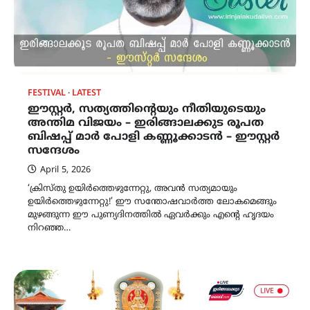
FESTIVAL
LATEST
ഈസ്റ്റർ, സത്യത്തിന്റെയും നീതിയുടെയും
അന്തിമ വിജയം – ഇരിങ്ങാലക്കുട രൂപത
ബിഷപ്പ് മാർ പോളി കണ്ണൂക്കാടൻ – ഈസ്റ്റർ
സന്ദേശം
April 5, 2026
‘ക്രിസ്തു‌ ഉയിർത്തെഴുന്നേറ്റു, അവൻ സത്യമായും
ഉയിർത്തെഴുന്നേറ്റു!’ ഈ സന്തോഷവാർത്ത ലോകമെങ്ങും
മുഴങ്ങുന്ന ഈ പുണ്യദിനത്തിൽ ഏവർക്കും എൻ്റെ ഹൃദയം
നിറഞ്ഞ…