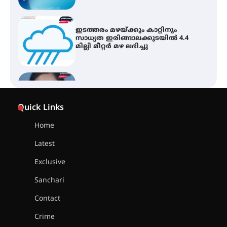
എം.ജി. യൂണിവേഴ്‌സിറ്റിയിൽ നിന്ന്
ഇംഗ്ളീഷ് സാഹിത്യത്തിൽ
ഡോക്ടറേറ്റ് നേടിയ എൻ. ആര്യ
ട്യുണീഷ്യൻ ചിത്രം ” ദി വോയിസ്
ഓഫ് ഹിന്ദ് റജബ് ” ഇരിങ്ങാലക്കുട
Quick Links
ഫിലിം സൊസൈറ്റി ആഗസ്റ്റ് 7
വെള്ളിയാഴ്ച സ്‌ക്രീൻ ചെയ്യുന്നു
Home
Latest
സെന്റ് ജോസഫ്സ് കോളജ്
കോമേഴ്‌സ് അസോസിയേഷന്
Exclusive
തുടക്കമായി
Sanchari
Contact
കോമേഴ്സ് എക്സ്പോയുമായി
Crime
എസ് എൻ ഹയർ സെക്കൻഡറി
വിദ്യാർത്ഥികൾ