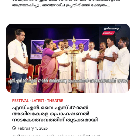
ആഘോഷിച്ചു . ഞായറാഴ്ച ഉച്ചതിരിഞ്ഞ് ക്ഷേത്രം…
FESTIVAL
LATEST
THEATRE
എസ്.എൻ.വൈ.എസ് 47-ാമത്
അഖിലകേരള പ്രൊഫഷണൽ
നാടകോത്സവത്തിന് തുടക്കമായി
February 1, 2026