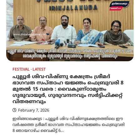
FESTIVAL
LATEST
പുല്ലൂർ ശിവ-വിഷ്ണു ക്ഷേത്രം ശ്രീമദ്
ഭാഗവത സപ്താഹ യജ്ഞം ഫെബ്രുവരി 8
മുതൽ 15 വരെ : വൈകുണ്‌ഠാമൃതം
ഗുരുവായൂർ, ഗുരുവന്ദനവും സർട്ടിഫിക്കറ്റ്
വിതരണവും
February 7, 2026
ഇരിങ്ങാലക്കുട : പുല്ലൂർ ശിവ വിഷ്ണുക്ഷേത്രത്തിലെ ഈ
വർഷത്തെ ശ്രീമദ് ഭാഗവത സപ്താഹയജ്ഞം ഫെബ്രുവരി
8 ഞായറാഴ്ച വൈകിട്ട് 6…