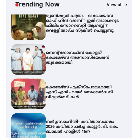
വെള്ളിയാഴ്ച സ്‌ക്രീൻ ചെയ്യുന്നു
Trending Now
View all
സെന്റ് ജോസഫ്സ് കോളജ്
കോമേഴ്‌സ് അസോസിയേഷന്
തുടക്കമായി
കോമേഴ്സ് എക്സ്പോയുമായി
എസ് എൻ ഹയർ സെക്കൻഡറി
വിദ്യാർത്ഥികൾ
സർഗ്ഗസാഹിതി- കവിതാസംഗമം
2026 കവിതാ ചർച്ച കാട്ടൂർ, ടി. കെ.
ബാലൻ ഹാളിൽ 16ന്
ഇടത്തരം മഴയ്ക്കും കാറ്റിനും
സാധ്യത ഇരിങ്ങാലക്കുടയിൽ 4.4
മില്ലി മീറ്റർ മഴ ലഭിച്ചു