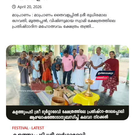
April 20, 2026
മാപ്രാണം : മാപ്രാണം തൈവളപ്പിൽ ശ്രീ രുധിരമാല
ഭഗവതി, മുത്തപ്പൻ, വിഷ്ണു‌മായ സ്വാമി ക്ഷേത്രത്തിലെ
പ്രതിഷ്‌ഠാദിന മഹോത്സവം ക്ഷേത്രം തന്ത്രി…
FESTIVAL
LATEST