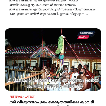
ഇരിങ്ങാലക്കുട : എസ്.എൻ.വൈ.എസ് 47-ാമത്
അഖിലകേരള പ്രൊഫഷണൽ നാടകോത്സവം
ഇരിങ്ങാലക്കുട എസ്എൻബിഎസ് സമാജം വിശ്വനാഥപുരം
ക്ഷേത്രാങ്കണത്തിൽ തുടക്കമായി. ഉന്നത വിദ്യാഭ്യാസ…
FESTIVAL
LATEST
ശ്രീ വിശ്വനാഥപുരം ക്ഷേത്രത്തിലെ കാവടി