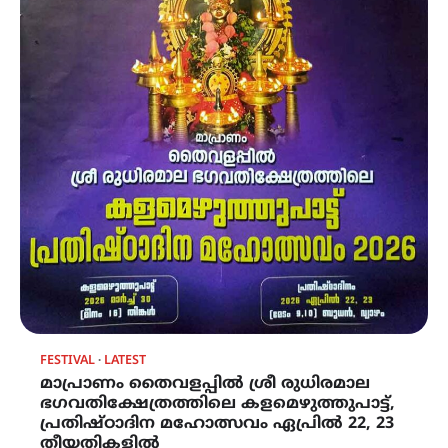
FESTIVAL
LATEST
മാപ്രാണം തൈവളപ്പിൽ ശ്രീ രുധിരമാല
ഭഗവതിക്ഷേത്രത്തിലെ കളമെഴുത്തുപാട്ട്,
പ്രതിഷ്‌ഠാദിന മഹോത്സവം ഏപ്രിൽ 22, 23
തീയതികളിൽ