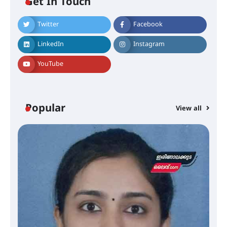
Get In Touch
Twitter
Facebook
LinkedIn
Instagram
YouTube
ട്യുണീഷ്യൻ ചിത്രം ” ദി വോയിസ്
ഓഫ് ഹിന്ദ് റജബ് ” ഇരിങ്ങാലക്കുട
Popular
ഫിലിം സൊസൈറ്റി ആഗസ്റ്റ് 7
View all
വെള്ളിയാഴ്ച സ്‌ക്രീൻ ചെയ്യുന്നു
സെന്റ് ജോസഫ്സ് കോളജ്
കോമേഴ്‌സ് അസോസിയേഷന്
തുടക്കമായി
കോമേഴ്സ് എക്സ്പോയുമായി
എസ് എൻ ഹയർ സെക്കൻഡറി
വിദ്യാർത്ഥികൾ