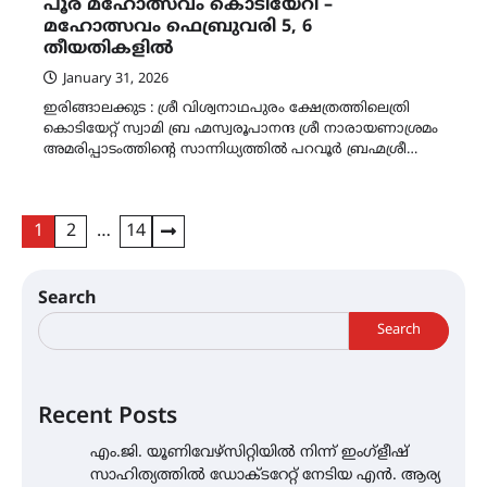
പൂര മഹോത്സവം കൊടിയേറി –
മഹോത്സവം ഫെബ്രുവരി 5, 6
തീയതികളിൽ
January 31, 2026
ഇരിങ്ങാലക്കുട : ശ്രീ വിശ്വനാഥപുരം ക്ഷേത്രത്തിലെത്രി
കൊടിയേറ്റ് സ്വാമി ബ്ര ഹ്മസ്വരൂപാനന്ദ ശ്രീ നാരായണാശ്രമം
അമരിപ്പാടംത്തിന്റെ സാന്നിധ്യത്തിൽ പറവൂർ ബ്രഹ്മശ്രീ…
Posts
1
2
…
14
pagination
Search
Search
Recent Posts
എം.ജി. യൂണിവേഴ്‌സിറ്റിയിൽ നിന്ന് ഇംഗ്ളീഷ്
സാഹിത്യത്തിൽ ഡോക്ടറേറ്റ് നേടിയ എൻ. ആര്യ