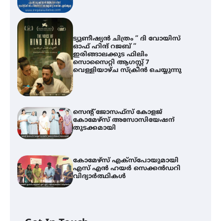
ട്യുണീഷ്യൻ ചിത്രം ” ദി വോയിസ്
ഓഫ് ഹിന്ദ് റജബ് ”
ഇരിങ്ങാലക്കുട ഫിലിം
സൊസൈറ്റി ആഗസ്റ്റ് 7
വെള്ളിയാഴ്ച സ്‌ക്രീൻ ചെയ്യുന്നു
സെന്റ് ജോസഫ്സ് കോളജ്
കോമേഴ്‌സ് അസോസിയേഷന്
തുടക്കമായി
കോമേഴ്സ് എക്സ്പോയുമായി
എസ് എൻ ഹയർ സെക്കൻഡറി
വിദ്യാർത്ഥികൾ