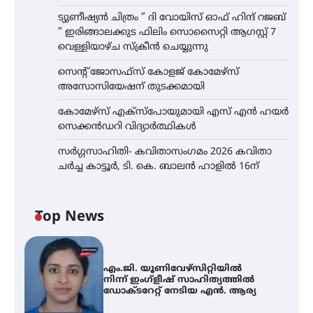
ട്യുണീഷ്യൻ ചിത്രം ” ദി വോയിസ് ഓഫ് ഹിന്ദ് റജബ്
” ഇരിങ്ങാലക്കുട ഫിലിം സൊസൈറ്റി ആഗസ്റ്റ് 7
വെള്ളിയാഴ്ച സ്‌ക്രീൻ ചെയ്യുന്നു
സെന്റ് ജോസഫ്സ് കോളജ് കോമേഴ്‌സ്
അസോസിയേഷന് തുടക്കമായി
കോമേഴ്സ് എക്സ്പോയുമായി എസ് എൻ ഹയർ
സെക്കൻഡറി വിദ്യാർത്ഥികൾ
സർഗ്ഗസാഹിതി- കവിതാസംഗമം 2026 കവിതാ
ചർച്ച കാട്ടൂർ, ടി. കെ. ബാലൻ ഹാളിൽ 16ന്
Top News
എം.ജി. യൂണിവേഴ്‌സിറ്റിയിൽ
നിന്ന് ഇംഗ്ളീഷ് സാഹിത്യത്തിൽ
ഡോക്ടറേറ്റ് നേടിയ എൻ. ആര്യ