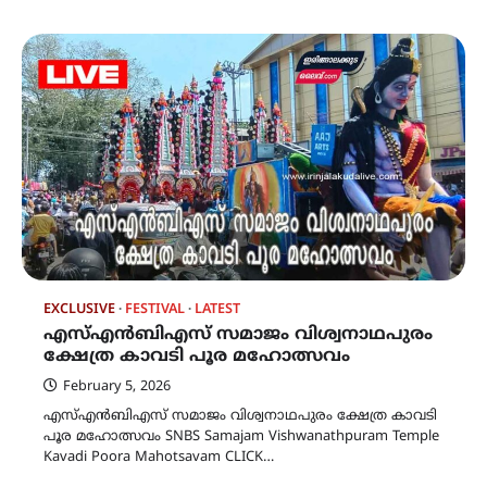
EXCLUSIVE
FESTIVAL
LATEST
എസ്എൻബിഎസ് സമാജം വിശ്വനാഥപുരം
ക്ഷേത്ര കാവടി പൂര മഹോത്സവം
February 5, 2026
എസ്എൻബിഎസ് സമാജം വിശ്വനാഥപുരം ക്ഷേത്ര കാവടി
പൂര മഹോത്സവം SNBS Samajam Vishwanathpuram Temple
Kavadi Poora Mahotsavam CLICK…