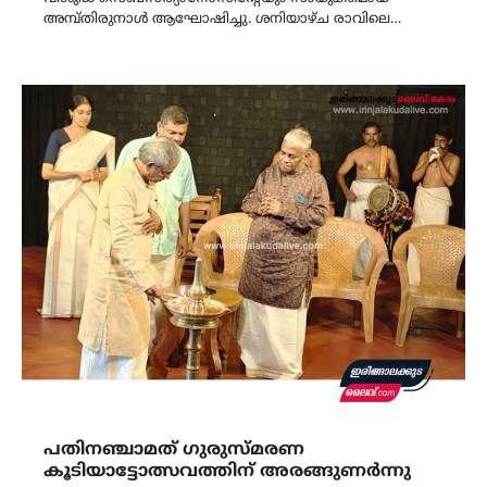
അമ്പ്‌തിരുനാൾ ആഘോഷിച്ചു. ശനിയാഴ്‌ച രാവിലെ…
പതിനഞ്ചാമത് ഗുരുസ്മരണ
കൂടിയാട്ടോത്സവത്തിന് അരങ്ങുണർന്നു