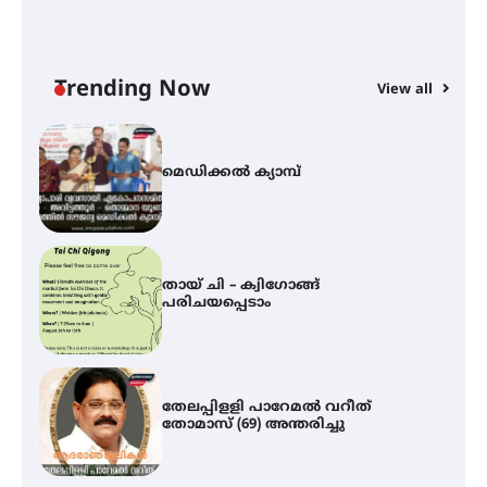
ഐ.ഐ.ടി മദ്രാസ്സിൽ നിന്നും
ഡോക്ടറേറ്റ് – ഇരിങ്ങാലക്കുട
സ്വദേശി ആതിര എം കെ യുടെ
നേട്ടം പ്രതിസന്ധികളോട് പൊരുതി
Trending Now
View all
്
മെഡിക്കൽ ക്യാമ്പ്
തായ് ചി – ക്വിഗോങ്ങ്
പരിചയപ്പെടാം
തേലപ്പിളളി പാറേമൽ വറീത്
തോമാസ് (69) അന്തരിച്ചു