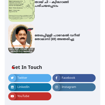
തായ് ചി – ക്വിഗോങ്ങ്
പരിചയപ്പെടാം
തേലപ്പിളളി പാറേമൽ വറീത്
തോമാസ് (69) അന്തരിച്ചു
Get In Touch
Twitter
Facebook
LinkedIn
Instagram
മെഡിക്കൽ ക്യാമ്പ്
YouTube