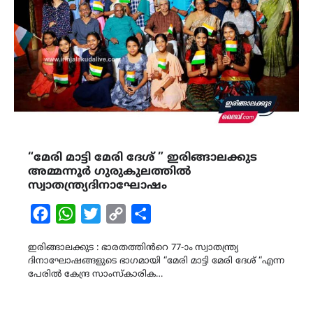
“മേരി മാട്ടി മേരി ദേശ് ” ഇരിങ്ങാലക്കുട
അമ്മന്നൂർ ഗുരുകുലത്തിൽ
സ്വാതന്ത്ര്യദിനാഘോഷം
Facebook
WhatsApp
Twitter
Copy
Share
Link
ഇരിങ്ങാലക്കുട : ഭാരതത്തിൻറെ 77-ാം സ്വാതന്ത്ര്യ
ദിനാഘോഷങ്ങളുടെ ഭാഗമായി “മേരി മാട്ടി മേരി ദേശ് “എന്ന
പേരിൽ കേന്ദ്ര സാംസ്കാരിക…