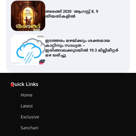
അരങ്ങ് 2026′ ആഗസ്റ്റ് 8, 9
തീയതികളിൽ
ഇടത്തരം മഴയ്ക്കും ശക്തമായ
കാറ്റിനും സാധ്യത –
ഇരിങ്ങാലക്കുടയിൽ 19.3 മില്ലിമീറ്റർ
മഴ ലഭിച്ചു
ഐ.ഐ.ടി മദ്രാസ്സിൽ നിന്നും
ഡോക്ടറേറ്റ് – ഇരിങ്ങാലക്കുട
Quick Links
സ്വദേശി ആതിര എം കെ യുടെ
നേട്ടം പ്രതിസന്ധികളോട് പൊരുതി
Home
Latest
മെഡിക്കൽ ക്യാമ്പ്
Exclusive
Sanchari