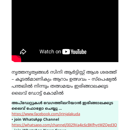
നൃത്തനൃത്യങ്ങൾ സിനി ആർട്ടിസ്റ്റ് ആശ ശരത്ത്
– കൂടൽമാണിക്യം ആറാം ഉത്സവം – സ്പെഷ്യൽ
പന്തലിൽ നിന്നും തത്സമയം ഇരിങ്ങാലക്കുട
ലൈവ് ഡോട്ട് കോമിൽ
അപ്ഡേറ്റുകൾ വേഗത്തിലറിയാൻ ഇരിങ്ങാലക്കുട
ലൈവ് ഫോളോ ചെയ്യൂ …
https://www.facebook.com/irinjalakuda
▪
join WhatsApp Channel
https://whatsapp.com/channel/0029Va4ic6cBKfhytWZQed3O