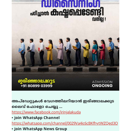
അപ്ഡേറ്റുകൾ വേഗത്തിലറിയാൻ ഇരിങ്ങാലക്കുട
ലൈവ് ഫോളോ ചെയ്യൂ …
https://www.facebook.com/irinjalakuda
▪
join WhatsApp Channel
https://whatsapp.com/channel/0029Va4ic6cBKfhytWZQed3O
▪
join WhatsApp News Group