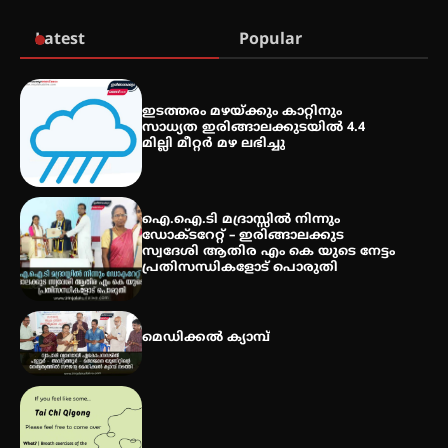
തുടക്കമായി
Latest
Popular
കോമേഴ്സ് എക്സ്പോയുമായി
എസ് എൻ ഹയർ സെക്കൻഡറി
ഇടത്തരം മഴയ്ക്കും കാറ്റിനും
വിദ്യാർത്ഥികൾ
സാധ്യത ഇരിങ്ങാലക്കുടയിൽ 4.4
മില്ലി മീറ്റർ മഴ ലഭിച്ചു
സർഗ്ഗസാഹിതി- കവിതാസംഗമം
2026 കവിതാ ചർച്ച കാട്ടൂർ, ടി. കെ.
ഐ.ഐ.ടി മദ്രാസ്സിൽ നിന്നും
ബാലൻ ഹാളിൽ 16ന്
ഡോക്ടറേറ്റ് – ഇരിങ്ങാലക്കുട
സ്വദേശി ആതിര എം കെ യുടെ നേട്ടം
പ്രതിസന്ധികളോട് പൊരുതി
മെഡിക്കൽ ക്യാമ്പ്