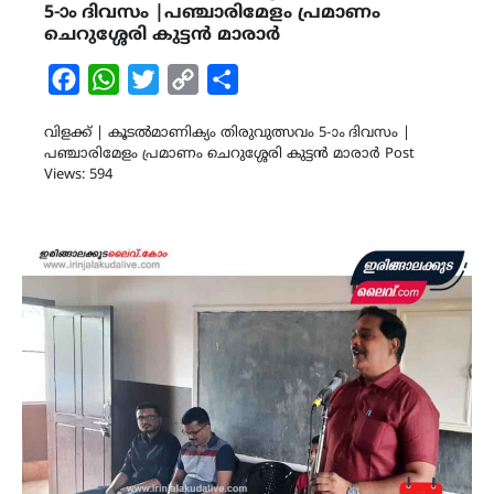
5-ാം ദിവസം |പഞ്ചാരിമേളം പ്രമാണം
ചെറുശ്ശേരി കുട്ടൻ മാരാർ
Facebook
WhatsApp
Twitter
Copy
Share
Link
വിളക്ക് | കൂടൽമാണിക്യം തിരുവുത്സവം 5-ാം ദിവസം |
പഞ്ചാരിമേളം പ്രമാണം ചെറുശ്ശേരി കുട്ടൻ മാരാർ Post
Views: 594