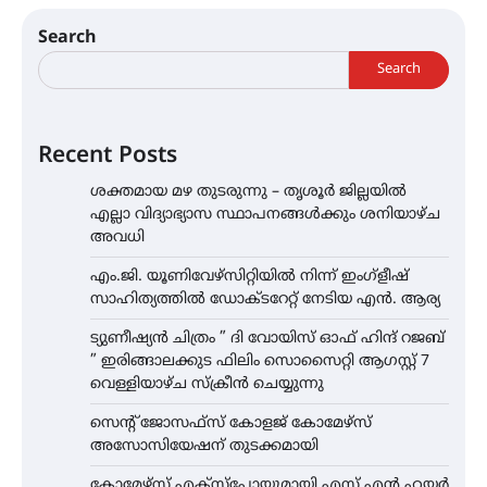
Search
Search
Recent Posts
ശക്തമായ മഴ തുടരുന്നു – തൃശൂർ ജില്ലയിൽ
എല്ലാ വിദ്യാഭ്യാസ സ്ഥാപനങ്ങൾക്കും ശനിയാഴ്ച
അവധി
എം.ജി. യൂണിവേഴ്‌സിറ്റിയിൽ നിന്ന് ഇംഗ്ളീഷ്
സാഹിത്യത്തിൽ ഡോക്ടറേറ്റ് നേടിയ എൻ. ആര്യ
ട്യുണീഷ്യൻ ചിത്രം ” ദി വോയിസ് ഓഫ് ഹിന്ദ് റജബ്
” ഇരിങ്ങാലക്കുട ഫിലിം സൊസൈറ്റി ആഗസ്റ്റ് 7
വെള്ളിയാഴ്ച സ്‌ക്രീൻ ചെയ്യുന്നു
സെന്റ് ജോസഫ്സ് കോളജ് കോമേഴ്‌സ്
അസോസിയേഷന് തുടക്കമായി
കോമേഴ്സ് എക്സ്പോയുമായി എസ് എൻ ഹയർ