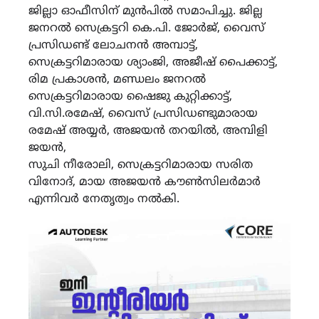
ജില്ലാ ഓഫീസിന് മുൻപിൽ സമാപിച്ചു. ജില്ല
ജനറൽ സെക്രട്ടറി കെ.പി. ജോർജ്, വൈസ്
പ്രസിഡണ്ട് ലോചനൻ അമ്പാട്ട്,
സെക്രട്ടറിമാരായ ശ്യാംജി, അജീഷ് പൈക്കാട്ട്,
രിമ പ്രകാശൻ, മണ്ഡലം ജനറൽ
സെക്രട്ടറിമാരായ ഷൈജു കുറ്റിക്കാട്ട്,
വി.സി.രമേഷ്, വൈസ് പ്രസിഡണ്ടുമാരായ
രമേഷ് അയ്യർ, അജയൻ തറയിൽ, അമ്പിളി
ജയൻ,
സുചി നീരോലി, സെക്രട്ടറിമാരായ സരിത
വിനോദ്, മായ അജയൻ കൗൺസിലർമാർ
എന്നിവർ നേതൃത്വം നൽകി.