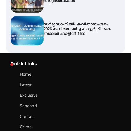
ബാലൻ ഹാളിൽ 16ന്
ശക്തമായ മഴ തുടരുന്നു – തൃശൂർ
ജില്ലയിൽ എല്ലാ വിദ്യാഭ്യാസ
സ്ഥാപനങ്ങൾക്കും ശനിയാഴ്ച
അവധി
എം.ജി. യൂണിവേഴ്‌സിറ്റിയിൽ നിന്ന്
ഇംഗ്ളീഷ് സാഹിത്യത്തിൽ
Quick Links
ഡോക്ടറേറ്റ് നേടിയ എൻ. ആര്യ
Home
Latest
ട്യുണീഷ്യൻ ചിത്രം ” ദി വോയിസ്
ഓഫ് ഹിന്ദ് റജബ് ” ഇരിങ്ങാലക്കുട
Exclusive
ഫിലിം സൊസൈറ്റി ആഗസ്റ്റ് 7
വെള്ളിയാഴ്ച സ്‌ക്രീൻ ചെയ്യുന്നു
Sanchari
Contact
സെന്റ് ജോസഫ്സ് കോളജ്
Crime
കോമേഴ്‌സ് അസോസിയേഷന്