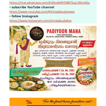
https://chat.whatsapp.com/K3Ng4NRYDBR7baLXByhAEa
▪
subscribe YouTube channel
https://www.youtube.com/@irinjalakudanews
▪
follow Instagram
https://www.instagram.com/irinjalakudalive