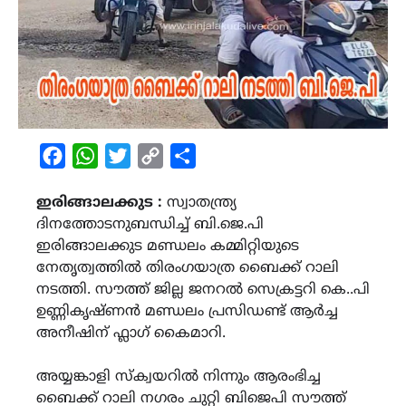
Facebook
WhatsApp
Twitter
Copy
Share
Link
ഇരിങ്ങാലക്കുട :
സ്വാതന്ത്ര്യ
ദിനത്തോടനുബന്ധിച്ച് ബി.ജെ.പി
ഇരിങ്ങാലക്കുട മണ്ഡലം കമ്മിറ്റിയുടെ
നേതൃത്വത്തിൽ തിരംഗയാത്ര ബൈക്ക് റാലി
നടത്തി. സൗത്ത് ജില്ല ജനറൽ സെക്രട്ടറി കെ..പി
ഉണ്ണികൃഷ്ണൻ മണ്ഡലം പ്രസിഡണ്ട് ആർച്ച
അനീഷിന് ഫ്ലാഗ് കൈമാറി.
അയ്യങ്കാളി സ്ക്വയറിൽ നിന്നും ആരംഭിച്ച
ബൈക്ക് റാലി നഗരം ചുറ്റി ബിജെപി സൗത്ത്