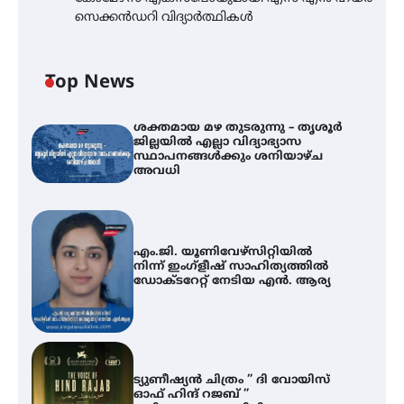
സെക്കൻഡറി വിദ്യാർത്ഥികൾ
Top News
ശക്തമായ മഴ തുടരുന്നു – തൃശൂർ
ജില്ലയിൽ എല്ലാ വിദ്യാഭ്യാസ
സ്ഥാപനങ്ങൾക്കും ശനിയാഴ്ച
അവധി
എം.ജി. യൂണിവേഴ്‌സിറ്റിയിൽ
നിന്ന് ഇംഗ്ളീഷ് സാഹിത്യത്തിൽ
ഡോക്ടറേറ്റ് നേടിയ എൻ. ആര്യ
ട്യുണീഷ്യൻ ചിത്രം ” ദി വോയിസ്
ഓഫ് ഹിന്ദ് റജബ് ”