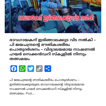
ഭാവഗായകന് ഇരിങ്ങാലക്കുട വിട നൽകി –
പി ജയചന്ദ്രന്‍റെ ഭൗതികശരീരം
പൊതുദർശനം – വിദ്യാലയമായ നാഷണൽ
ഹയർ സെക്കൻഡറി സ്കൂളിൽ നിന്നും
തത്സമയം
Facebook
WhatsApp
Twitter
Copy
Share
Link
പി ജയചന്ദ്രന്‍റെ ഭൗതികശരീരം പൊതുദർശനം –
ഇരിങ്ങാലക്കുടയുടെ ഭാവഗായകന്‍റെ വിദ്യാലയമായ
നാഷണൽ ഹയർ സെക്കൻഡറി സ്കൂളിൽ നിന്നും
തത്സമയം. Post…