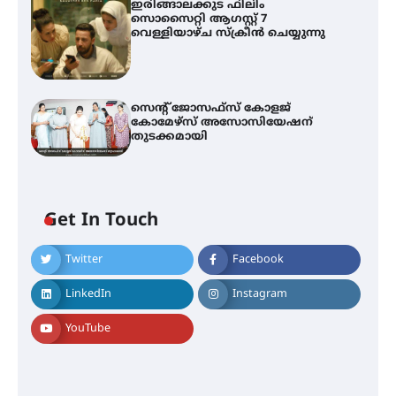
ഇരിങ്ങാലക്കുട ഫിലിം
സൊസൈറ്റി ആഗസ്റ്റ് 7
വെള്ളിയാഴ്ച സ്‌ക്രീൻ ചെയ്യുന്നു
സെന്റ് ജോസഫ്സ് കോളജ്
കോമേഴ്‌സ് അസോസിയേഷന്
തുടക്കമായി
എം.ജി. യൂണിവേഴ്‌സിറ്റിയിൽ നിന്ന്
ഇംഗ്ളീഷ് സാഹിത്യത്തിൽ
ഡോക്ടറേറ്റ് നേടിയ എൻ. ആര്യ
Get In Touch
Twitter
Facebook
ട്യുണീഷ്യൻ ചിത്രം ” ദി വോയിസ്
ഓഫ് ഹിന്ദ് റജബ് ” ഇരിങ്ങാലക്കുട
ഫിലിം സൊസൈറ്റി ആഗസ്റ്റ് 7
LinkedIn
Instagram
വെള്ളിയാഴ്ച സ്‌ക്രീൻ ചെയ്യുന്നു
YouTube
സെന്റ് ജോസഫ്സ് കോളജ്
കോമേഴ്‌സ് അസോസിയേഷന്