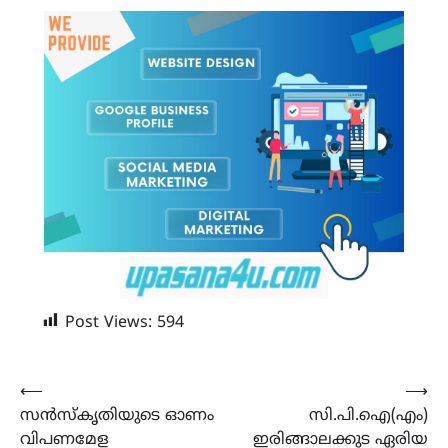
Post Views:
594
Post
⟵
⟶
സൻസ്കൃതിയുടെ ഓണം
സി.പി.ഐ(എം)
navigation
വിപണമേള
ഇരിങ്ങാലക്കുട ഏരിയ