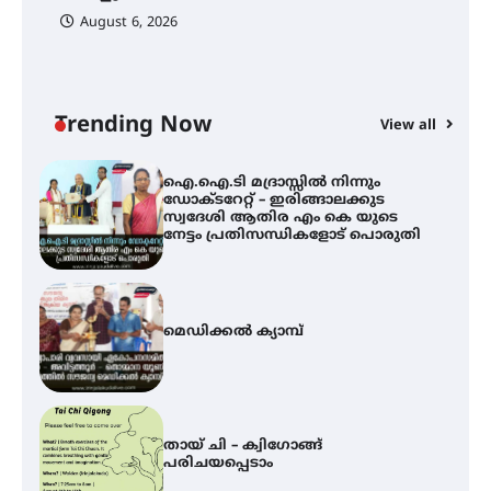
August 6, 2026
ഐ.ഐ.ടി മദ്രാസ്സിൽ നിന്നും
ഡോക്ടറേറ്റ് – ഇരിങ്ങാലക്കുട
സ്വദേശി ആതിര എം കെ യുടെ
നേട്ടം പ്രതിസന്ധികളോട് പൊരുതി
Trending Now
View all
മെഡിക്കൽ ക്യാമ്പ്
തായ് ചി – ക്വിഗോങ്ങ്
പരിചയപ്പെടാം
തേലപ്പിളളി പാറേമൽ വറീത്
തോമാസ് (69) അന്തരിച്ചു