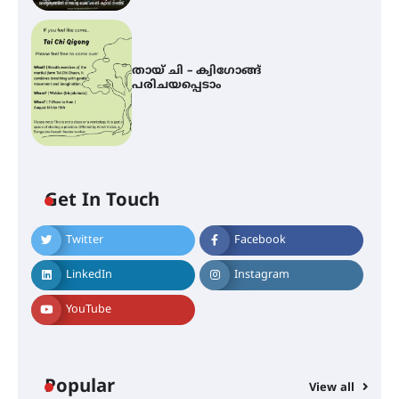
തായ് ചി – ക്വിഗോങ്ങ്
പരിചയപ്പെടാം
Get In Touch
Twitter
Facebook
ഐ.ഐ.ടി മദ്രാസ്സിൽ നിന്നും
ഡോക്ടറേറ്റ് – ഇരിങ്ങാലക്കുട
LinkedIn
Instagram
സ്വദേശി ആതിര എം കെ യുടെ
നേട്ടം പ്രതിസന്ധികളോട് പൊരുതി
YouTube
മെഡിക്കൽ ക്യാമ്പ്
Popular
View all