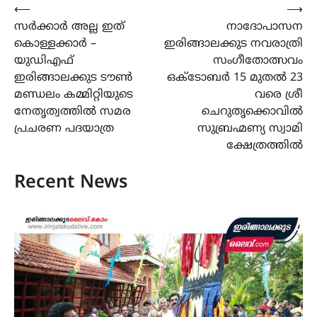
Post
⟵
⟶
സർക്കാർ അല്ല ഇത്
നാദോപാസന
navigation
കൊള്ളക്കാർ –
ഇരിങ്ങാലക്കുട നവരാത്രി
യുഡിഎഫ്
സംഗീതോത്സവം
ഇരിങ്ങാലക്കുട ടൗൺ
ഒക്ടോബർ 15 മുതൽ 23
മണ്ഡലം കമ്മിറ്റിയുടെ
വരെ ശ്രീ
നേതൃത്വത്തിൽ സമര
ചെറുതൃക്കൊവിൽ
പ്രചരണ പദയാത്ര
സുബ്രഹ്മണ്യ സ്വാമി
ക്ഷേത്രത്തിൽ
Recent News