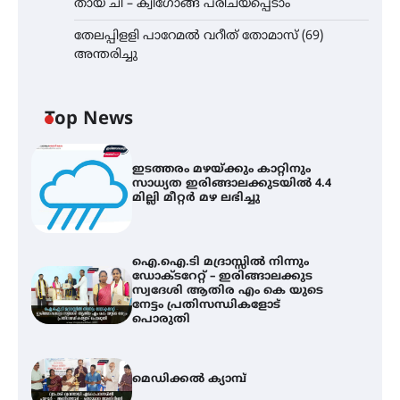
തായ് ചി – ക്വിഗോങ്ങ് പരിചയപ്പെടാം
തേലപ്പിളളി പാറേമൽ വറീത് തോമാസ് (69)
അന്തരിച്ചു
Top News
ഇടത്തരം മഴയ്ക്കും കാറ്റിനും
സാധ്യത ഇരിങ്ങാലക്കുടയിൽ 4.4
മില്ലി മീറ്റർ മഴ ലഭിച്ചു
ഐ.ഐ.ടി മദ്രാസ്സിൽ നിന്നും
ഡോക്ടറേറ്റ് – ഇരിങ്ങാലക്കുട
സ്വദേശി ആതിര എം കെ യുടെ
നേട്ടം പ്രതിസന്ധികളോട്
പൊരുതി
മെഡിക്കൽ ക്യാമ്പ്