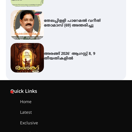
അരങ്ങ് 2026′ ആഗസ്റ്റ് 8, 9
തീയതികളിൽ
ഇടത്തരം മഴയ്ക്കും കാറ്റിനും
സാധ്യത ഇരിങ്ങാലക്കുടയിൽ 4.4
മില്ലി മീറ്റർ മഴ ലഭിച്ചു
ഐ.ഐ.ടി മദ്രാസ്സിൽ നിന്നും
ഡോക്ടറേറ്റ് – ഇരിങ്ങാലക്കുട
Quick Links
സ്വദേശി ആതിര എം കെ യുടെ
നേട്ടം പ്രതിസന്ധികളോട് പൊരുതി
Home
Latest
മെഡിക്കൽ ക്യാമ്പ്
Exclusive