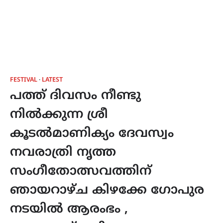
FESTIVAL
LATEST
പത്ത് ദിവസം നീണ്ടു
നിൽക്കുന്ന ശ്രീ
കൂടൽമാണിക്യം ദേവസ്വം
നവരാത്രി നൃത്ത
സംഗീതോത്സവത്തിന്
ഞായറാഴ്ച കിഴക്കേ ഗോപുര
നടയിൽ ആരംഭം ,