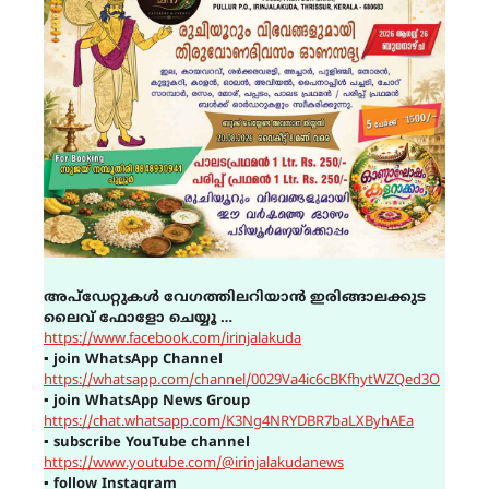
അപ്ഡേറ്റുകൾ വേഗത്തിലറിയാൻ ഇരിങ്ങാലക്കുട
ലൈവ് ഫോളോ ചെയ്യൂ …
https://www.facebook.com/irinjalakuda
▪
join WhatsApp Channel
https://whatsapp.com/channel/0029Va4ic6cBKfhytWZQed3O
▪
join WhatsApp News Group
https://chat.whatsapp.com/K3Ng4NRYDBR7baLXByhAEa
▪
subscribe YouTube channel
https://www.youtube.com/@irinjalakudanews
▪
follow Instagram