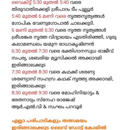
വൈകിട്ട് 5:30 മുതൽ 5:40
വരെ
തിരുവാതിരക്കളി ശ്രീപാദം ടീം പുല്ലൂർ
5:40 മുതൽ 6 മണി വരെ
നൃത്തനൃത്യങ്ങൾ
ഗോപിക വേണുഗോപാൽ ചാലക്കുടി.
6 മണി മുതൽ 6:30
വരെ നൃത്ത നൃത്യങ്ങൾ
ശ്രീശങ്കര നൃത്ത വിദ്യാലയം എടതിരിഞ്ഞി, ഗുരു
കലാമണ്ഡലം യമുന രാധാകൃഷ്ണൻ
6:30 മുതൽ 7:30
വരെ ഭക്തിഗാനസുധ രാജീവ്
സപര്യ, ശബരിയ മ്യൂസിക്കൽ അക്കാദമി
ഇരിങ്ങാലക്കുട
7:30 മുതൽ 8:30
വരെ കഥക്ക് ശരണ്യ
ശരണ്യാസ് സഹസ്ര കഥക് നൃത്ത്യ അക്കാദമി,
ഇരിങ്ങാലക്കുട
8:30 മുതൽ 9:30
വരെ മോഹിനിയാട്ടം &
ഭരതനാട്യം സ്നേഹ രാജേഷ്
ആർ.എൽ.വി & സംഘം പറവൂർ
എല്ലാ പരിപാടികളും തത്സമയം
ഇരിങ്ങാലക്കുട ലൈവ് ഡോട്ട് കോമിൽ