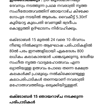
ഇരിങ്ങാലക്കുട :
ശ്രീ കൂടൽമാണിക്യം
ദേവസ്വം നടത്തുന്ന പ്രഥമ നവരാത്രി നൃത്ത
സംഗീതോത്സവത്തിന് ഞായറാഴ്ച കിഴക്കേ
ഗോപുര നടയിൽ ആരംഭം. വൈകീട്ട് 5.30ന്
കൂടിയാട്ട കുലപതി വേണുജി ഭദ്രദീപം
കൊളുത്തി ഉദ്ഘാടനം നിർവഹിക്കും.
ഒക്ടോബർ 15 മുതൽ 24 വരെ 10 ദിവസം
നീണ്ടു നിൽക്കുന്ന ആഘോഷ പരിപാടികളിൽ
80ൽ പരം ഇനങ്ങളിലായി ഏകദേശം 800
ലധികം കലാകാരന്മാർ പങ്കെടുക്കുന്നു. ദേശീയ
സംഗീത നൃത്ത വാദ്യമഹോത്സവം എന്ന
ഖ്യാതിയുള്ള ഉത്സവം പോലെ തന്നെ ക്ഷേത്ര
കലകൾക്ക് പ്രാമുഖ്യം നൽകിക്കൊണ്ടുള്ള
കലാപരിപാടികൾ തന്നെയാണ് നവരാത്രി
മഹോത്സവത്തിലും ഒരുക്കിയിട്ടുള്ളത്.
ഒക്ടോബർ 15 ഞായറാഴ്ച നടക്കുന്ന
പരിപാടികൾ