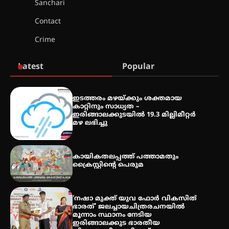
Sanchari
Contact
തായ് ചി – ക്വിഗോങ്ങ്
Crime
പരിചയപ്പെടാം
Latest
Popular
തേലപ്പിളളി പാറേമൽ വറീത്
ഇടത്തരം മഴയ്ക്കും ശക്തമായ
തോമാസ് (69) അന്തരിച്ചു
കാറ്റിനും സാധ്യത –
ഇരിങ്ങാലക്കുടയിൽ 19.3 മില്ലിമീറ്റർ
മഴ ലഭിച്ചു
അരങ്ങ് 2026′ ആഗസ്റ്റ് 8, 9
കായികതലപ്പത്ത് പത്താമതും
തീയതികളിൽ
ക്രൈസ്റ്റിന്റെ പെരുമ
‘നഷാ മുക്ത് യുവ ഫോർ വികസിത്
ഭാരത്’ ജലച്ചായചിത്രരചനയിൽ
മൂന്നാം സ്ഥാനം നേടിയ
ഇരിങ്ങാലക്കുട ഭാരതീയ