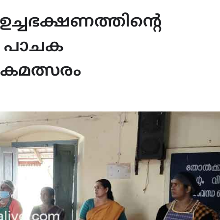
 ഉച്ചഭക്ഷണത്തിന്റെ
ൂൾ പാചക
കമത്സരം