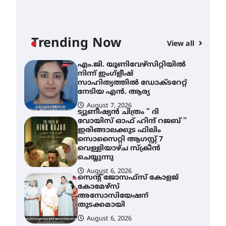
എം.ജി. യൂണിവേഴ്‌സിറ്റിയിൽ
നിന്ന് ഇംഗ്ളീഷ്
സാഹിത്യത്തിൽ ഡോക്ടറേറ്റ്
നേടിയ എൻ. ആര്യ
Trending Now
View all
AWA
August 7, 2026
എം
ട്യുണീഷ്യൻ ചിത്രം ” ദി
വോയിസ് ഓഫ് ഹിന്ദ് റജബ് ”
നി
ഇരിങ്ങാലക്കുട ഫിലിം
സാ
സൊസൈറ്റി ആഗസ്റ്റ് 7
ന
വെള്ളിയാഴ്ച സ്‌ക്രീൻ
ചെയ്യുന്നു
A
August 6, 2026
സെന്റ് ജോസഫ്സ് കോളജ്
കോമേഴ്‌സ്
അസോസിയേഷന്
തുടക്കമായി
August 6, 2026
കോമേഴ്സ്
എക്സ്പോയുമായി എസ്
എൻ ഹയർ സെക്കൻഡറി
വിദ്യാർത്ഥികൾ
August 6, 2026