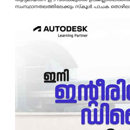
സംസ്ഥാനതലത്തിലേക്കും സ്കൂൾ പാചക തൊഴിലാള