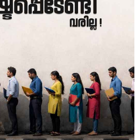
CAMPUS
LATEST
സെന്റ് ജോസഫ്സ് കോളജ്
കോമേഴ്‌സ് അസോസിയേഷ
തുടക്കമായി
August 6, 2026