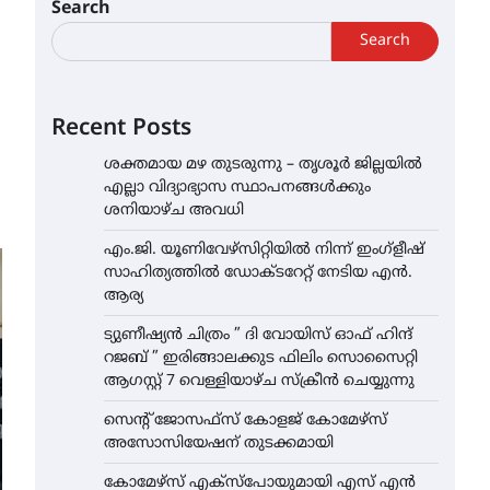
Search
Search
Recent Posts
ശക്തമായ മഴ തുടരുന്നു – തൃശൂർ ജില്ലയിൽ
എല്ലാ വിദ്യാഭ്യാസ സ്ഥാപനങ്ങൾക്കും
ശനിയാഴ്ച അവധി
എം.ജി. യൂണിവേഴ്‌സിറ്റിയിൽ നിന്ന് ഇംഗ്ളീഷ്
സാഹിത്യത്തിൽ ഡോക്ടറേറ്റ് നേടിയ എൻ.
ആര്യ
ട്യുണീഷ്യൻ ചിത്രം ” ദി വോയിസ് ഓഫ് ഹിന്ദ്
റജബ് ” ഇരിങ്ങാലക്കുട ഫിലിം സൊസൈറ്റി
ആഗസ്റ്റ് 7 വെള്ളിയാഴ്ച സ്‌ക്രീൻ ചെയ്യുന്നു
സെന്റ് ജോസഫ്സ് കോളജ് കോമേഴ്‌സ്
അസോസിയേഷന് തുടക്കമായി
കോമേഴ്സ് എക്സ്പോയുമായി എസ് എൻ