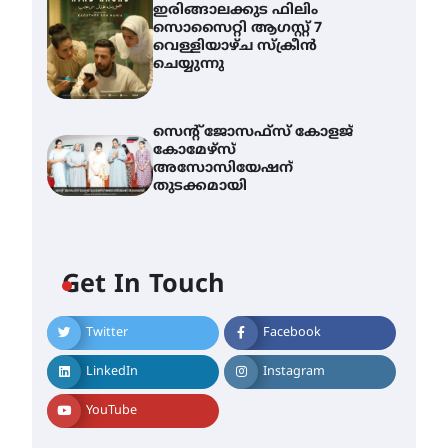
ഇരിങ്ങാലക്കുട ഫിലിം
സൊസൈറ്റി ആഗസ്റ്റ് 7
വെള്ളിയാഴ്ച സ്‌ക്രീൻ
ചെയ്യുന്നു
സെന്റ് ജോസഫ്സ് കോളജ്
കോമേഴ്‌സ്
അസോസിയേഷന്
തുടക്കമായി
എം.ജി. യൂണിവേഴ്‌സിറ്റിയിൽ
നിന്ന് ഇംഗ്ളീഷ്
Get In Touch
സാഹിത്യത്തിൽ ഡോക്ടറേറ്റ്
നേടിയ എൻ. ആര്യ
August 7, 2026
Twitter
Facebook
ട്യുണീഷ്യൻ ചിത്രം ” ദി
വോയിസ് ഓഫ് ഹിന്ദ് റജബ് ”
LinkedIn
Instagram
ഇരിങ്ങാലക്കുട ഫിലിം
സൊസൈറ്റി ആഗസ്റ്റ് 7
വെള്ളിയാഴ്ച സ്‌ക്രീൻ
YouTube
ചെയ്യുന്നു