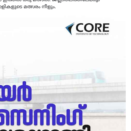
ികളുടെ മത്സരം നീളും.