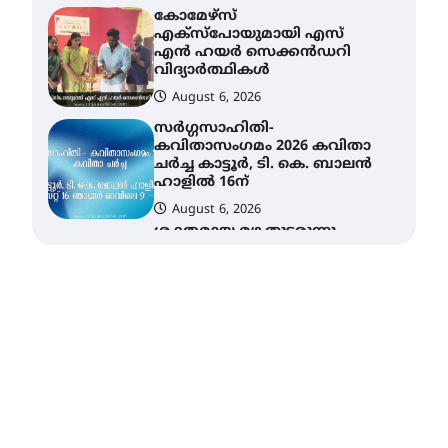
സർഗ്ഗസാഹിതി-
കവിതാസംഗമം 2026 കവിതാ
ചർച്ച കാട്ടൂർ, ടി. കെ. ബാലൻ
ഹാളിൽ 16ന്
August 6, 2026
ശക്തമായ മഴ തുടരുന്നു –
തൃശൂർ ജില്ലയിൽ എല്ലാ
വിദ്യാഭ്യാസ
സ്ഥാപനങ്ങൾക്കും
ശനിയാഴ്ച അവധി
August 7, 2026
എം.ജി. യൂണിവേഴ്‌സിറ്റിയിൽ
നിന്ന് ഇംഗ്ളീഷ്
സാഹിത്യത്തിൽ ഡോക്ടറേറ്റ്
നേടിയ എൻ. ആര്യ
August 7, 2026
ട്യുണീഷ്യൻ ചിത്രം ” ദി
വോയിസ് ഓഫ് ഹിന്ദ് റജബ് ”
ഇരിങ്ങാലക്കുട ഫിലിം
സൊസൈറ്റി ആഗസ്റ്റ് 7
വെള്ളിയാഴ്ച സ്‌ക്രീൻ
ചെയ്യുന്നു