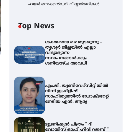
ഹയർ സെക്കൻഡറി വിദ്യാർത്ഥികൾ
Top News
ശക്തമായ മഴ തുടരുന്നു –
തൃശൂർ ജില്ലയിൽ എല്ലാ
വിദ്യാഭ്യാസ
സ്ഥാപനങ്ങൾക്കും
ശനിയാഴ്ച അവധി
എം.ജി. യൂണിവേഴ്‌സിറ്റിയിൽ
നിന്ന് ഇംഗ്ളീഷ്
സാഹിത്യത്തിൽ ഡോക്ടറേറ്റ്
നേടിയ എൻ. ആര്യ
ട്യുണീഷ്യൻ ചിത്രം ” ദി
വോയിസ് ഓഫ് ഹിന്ദ് റജബ് ”