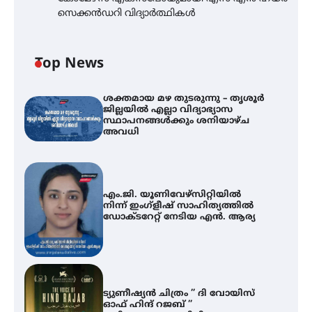
സെക്കൻഡറി വിദ്യാർത്ഥികൾ
Top News
ശക്തമായ മഴ തുടരുന്നു – തൃശൂർ
ജില്ലയിൽ എല്ലാ വിദ്യാഭ്യാസ
സ്ഥാപനങ്ങൾക്കും ശനിയാഴ്ച
അവധി
എം.ജി. യൂണിവേഴ്‌സിറ്റിയിൽ
നിന്ന് ഇംഗ്ളീഷ് സാഹിത്യത്തിൽ
ഡോക്ടറേറ്റ് നേടിയ എൻ. ആര്യ
ട്യുണീഷ്യൻ ചിത്രം ” ദി വോയിസ്
ഓഫ് ഹിന്ദ് റജബ് ”