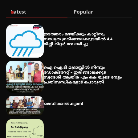
തുടക്കമായി
Latest
Popular
കോമേഴ്സ് എക്സ്പോയുമായി
എസ് എൻ ഹയർ സെക്കൻഡറി
ഇടത്തരം മഴയ്ക്കും കാറ്റിനും
വിദ്യാർത്ഥികൾ
സാധ്യത ഇരിങ്ങാലക്കുടയിൽ 4.4
മില്ലി മീറ്റർ മഴ ലഭിച്ചു
സർഗ്ഗസാഹിതി- കവിതാസംഗമം
2026 കവിതാ ചർച്ച കാട്ടൂർ, ടി. കെ.
ഐ.ഐ.ടി മദ്രാസ്സിൽ നിന്നും
ബാലൻ ഹാളിൽ 16ന്
ഡോക്ടറേറ്റ് – ഇരിങ്ങാലക്കുട
സ്വദേശി ആതിര എം കെ യുടെ നേട്ടം
പ്രതിസന്ധികളോട് പൊരുതി
മെഡിക്കൽ ക്യാമ്പ്