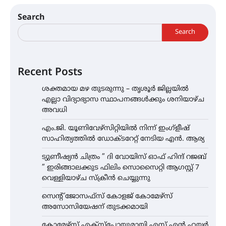
Search
Search
Recent Posts
ശക്തമായ മഴ തുടരുന്നു – തൃശൂർ ജില്ലയിൽ
എല്ലാ വിദ്യാഭ്യാസ സ്ഥാപനങ്ങൾക്കും ശനിയാഴ്ച
അവധി
എം.ജി. യൂണിവേഴ്‌സിറ്റിയിൽ നിന്ന് ഇംഗ്ളീഷ്
സാഹിത്യത്തിൽ ഡോക്ടറേറ്റ് നേടിയ എൻ. ആര്യ
ട്യുണീഷ്യൻ ചിത്രം ” ദി വോയിസ് ഓഫ് ഹിന്ദ് റജബ്
” ഇരിങ്ങാലക്കുട ഫിലിം സൊസൈറ്റി ആഗസ്റ്റ് 7
വെള്ളിയാഴ്ച സ്‌ക്രീൻ ചെയ്യുന്നു
സെന്റ് ജോസഫ്സ് കോളജ് കോമേഴ്‌സ്
അസോസിയേഷന് തുടക്കമായി
കോമേഴ്സ് എക്സ്പോയുമായി എസ് എൻ ഹയർ