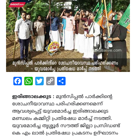
Facebook
WhatsApp
Twitter
Copy
Share
Link
ഇരിങ്ങാലക്കുട :
മുൻസിപ്പൽ പാർക്കിൻ്റെ
ശോചനീയാവസ്ഥ പരിഹരിക്കണമെന്ന്
ആവശ്യപ്പെട്ട് യുവമോർച്ച ഇരിങ്ങാലക്കുട
മണ്ഡലം കമ്മിറ്റി പ്രതിഷേധ മാർച്ച് നടത്തി.
യുവമോർച്ച തൃശ്ശൂർ സൗത്ത് ജില്ലാ പ്രസിഡണ്ട്
കെ എം ലാൽ പ്രതിഷേധ പ്രകടനം ഉദ്ഘാടനം