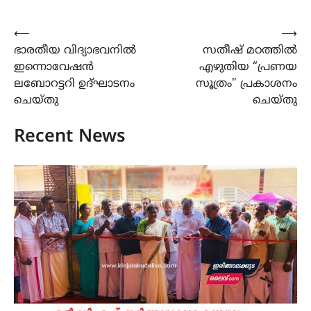
Post
⟵
⟶
ഭാരതീയ വിദ്യാഭവനിൽ
സതീഷ് മഠത്തിൽ
navigation
ഇന്നൊവേഷൻ
എഴുതിയ “പ്രണയ
ലബോറട്ടറി ഉദ്ഘാടനം
സൂത്രം” പ്രകാശനം
ചെയ്തു
ചെയ്തു
Recent News