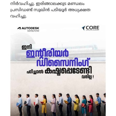
നിർവഹിച്ചു. ഇരിങ്ങാലക്കുട മണ്ഡലം
പ്രസിഡണ്ട് സുഖിൻ പടിയൂർ അധ്യക്ഷത
വഹിച്ചു.