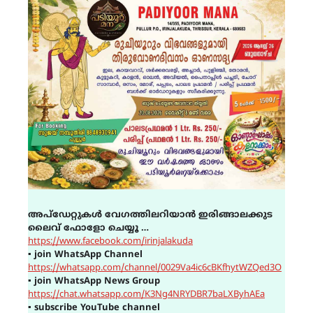
അപ്ഡേറ്റുകൾ വേഗത്തിലറിയാൻ ഇരിങ്ങാലക്കുട
ലൈവ് ഫോളോ ചെയ്യൂ …
https://www.facebook.com/irinjalakuda
▪
join WhatsApp Channel
https://whatsapp.com/channel/0029Va4ic6cBKfhytWZQed3O
▪
join WhatsApp News Group
https://chat.whatsapp.com/K3Ng4NRYDBR7baLXByhAEa
▪
subscribe YouTube channel