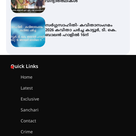
ബാലൻ ഹാളിൽ 16ന്
ശക്തമായ മഴ തുടരുന്നു – തൃശൂർ
ജില്ലയിൽ എല്ലാ വിദ്യാഭ്യാസ
സ്ഥാപനങ്ങൾക്കും ശനിയാഴ്ച
അവധി
എം.ജി. യൂണിവേഴ്‌സിറ്റിയിൽ നിന്ന്
ഇംഗ്ളീഷ് സാഹിത്യത്തിൽ
Quick Links
ഡോക്ടറേറ്റ് നേടിയ എൻ. ആര്യ
Home
Latest
ട്യുണീഷ്യൻ ചിത്രം ” ദി വോയിസ്
ഓഫ് ഹിന്ദ് റജബ് ” ഇരിങ്ങാലക്കുട
Exclusive
ഫിലിം സൊസൈറ്റി ആഗസ്റ്റ് 7
വെള്ളിയാഴ്ച സ്‌ക്രീൻ ചെയ്യുന്നു
Sanchari
Contact
സെന്റ് ജോസഫ്സ് കോളജ്
Crime
കോമേഴ്‌സ് അസോസിയേഷന്