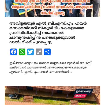
അവിട്ടത്തൂർ എൽ.ബി.എസ്.എം ഹയർ
സെക്കൻഡറി സ്കൂൾ ടീം കേരളത്തെ
പ്രതിനിധീകരിച്ച് നാഷണൽ
ചാമ്പ്യൻഷിപ്പിൻ പങ്കെടുക്കുവാൻ
ഡൽഹിക്ക് പുറപ്പെട്ടു
Facebook
WhatsApp
Twitter
Copy
Share
Link
ഇരിങ്ങാലക്കുട : സംസ്ഥാന സുബ്രതോ മുഖർജി ഗേൾസ്
ഫുട്ബോൾ മത്സരത്തിൽ ജേതാക്കളായ അവിട്ടത്തൂർ
എൽ.ബി. എസ്. എം. ഹയർ സെക്കൻഡറി…