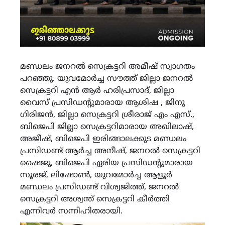
മണ്ഡലം ജനറൽ സെക്രട്ടറി അമീഷ് സ്വാഗതം
പറഞ്ഞു. യുവമോർച്ച സൗത്ത് ജില്ലാ ജനറൽ
സെക്രട്ടറി എൻ ആർ ഹരിപ്രസാദ്, ജില്ലാ
വൈസ് പ്രസിഡൻ്റുമാരായ ആശിഷ , ജിനു
ഗിരിജൻ, ജില്ലാ സെക്രട്ടറി ശ്രീരാജ് എം എസ്.,
ബിജെപി ജില്ലാ സെക്രട്ടറിമാരായ അഖിലാഷ്,
അജീഷ്, ബിജെപി ഇരിങ്ങാലക്കുട മണ്ഡലം
പ്രസിഡണ്ട് ആർച്ച അനീഷ്, ജനറൽ സെക്രട്ടറി
ഷൈജു, ബിജെപി ഏരിയ പ്രസിഡൻ്റുമാരായ
സൂരജ്, ലിഷോൺ, യുവമോർച്ച ആളൂർ
മണ്ഡലം പ്രസിഡണ്ട് വിശ്വജിത്ത്, ജനറൽ
സെക്രട്ടറി അശ്വന്ത് സെക്രട്ടറി കീർത്തി
എന്നിവർ സന്നിഹിതരായി.