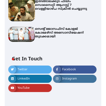
ഇരിങ്ങാലക്കുട ഫിലിം
സൊസൈറ്റി ആഗസ്റ്റ് 7
വെള്ളിയാഴ്ച സ്‌ക്രീൻ ചെയ്യുന്നു
സെന്റ് ജോസഫ്സ് കോളജ്
കോമേഴ്‌സ് അസോസിയേഷന്
തുടക്കമായി
എം.ജി. യൂണിവേഴ്‌സിറ്റിയിൽ നിന്ന്
ഇംഗ്ളീഷ് സാഹിത്യത്തിൽ
ഡോക്ടറേറ്റ് നേടിയ എൻ. ആര്യ
Get In Touch
Twitter
Facebook
ട്യുണീഷ്യൻ ചിത്രം ” ദി വോയിസ്
ഓഫ് ഹിന്ദ് റജബ് ” ഇരിങ്ങാലക്കുട
LinkedIn
Instagram
ഫിലിം സൊസൈറ്റി ആഗസ്റ്റ് 7
വെള്ളിയാഴ്ച സ്‌ക്രീൻ ചെയ്യുന്നു
YouTube
സെന്റ് ജോസഫ്സ് കോളജ്
കോമേഴ്‌സ് അസോസിയേഷന്