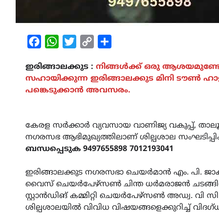
Facebook
WhatsApp
Twitter
Copy
Share
Link
ഇരിങ്ങാലക്കുട :
നിങ്ങൾക്ക് ഒരു ആശയമുണ്ടോ
സഹായിക്കുന്ന ഇരിങ്ങാലക്കുട മിനി ടൗൺ ഹാ
പങ്കെടുക്കാൻ അവസരം.
കേരള സർക്കാർ വ്യവസായ വാണിജ്യ വകുപ്പ്, താലൂക
നഗരസഭ ആഭിമുഖ്യത്തിലാണ് ശില്പശാല സംഘടിപ്പിക്
ബന്ധപ്പെടുക 9497655898 7012193041
ഇരിങ്ങാലക്കുട നഗരസഭാ ചെയർമാൻ എം. പി. ജാക
വൈസ് ചെയർപേഴ്‌സൺ ചിന്ത ധർമരാജൻ ചടങ്ങിൽ
സ്റ്റാൻഡിങ് കമ്മിറ്റി ചെയർപേഴ്‌സൺ അഡ്വ. വി
ശില്പശാലയിൽ വിവിധ വിഷയങ്ങളെക്കുറിച്ച് വിദഗ്