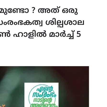
ുണ്ടോ ? അത് ഒരു
 സംരംഭകത്വ ശില്പശാല
ൗൺ ഹാളിൽ മാർച്ച് 5