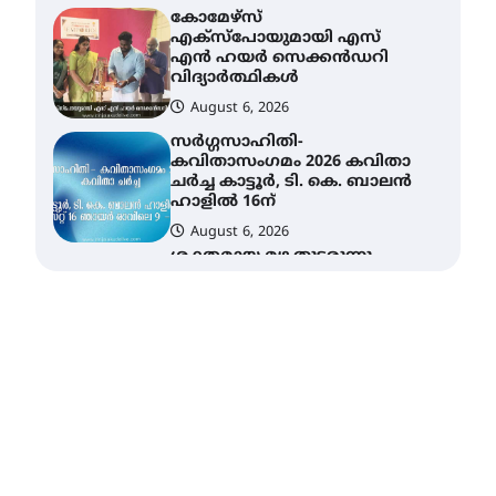
കോമേഴ്സ്
എക്സ്പോയുമായി എസ്
എൻ ഹയർ സെക്കൻഡറി
വിദ്യാർത്ഥികൾ
August 6, 2026
സർഗ്ഗസാഹിതി-
കവിതാസംഗമം 2026 കവിതാ
ചർച്ച കാട്ടൂർ, ടി. കെ. ബാലൻ
ഹാളിൽ 16ന്
August 6, 2026
ശക്തമായ മഴ തുടരുന്നു –
തൃശൂർ ജില്ലയിൽ എല്ലാ
വിദ്യാഭ്യാസ
സ്ഥാപനങ്ങൾക്കും
ശനിയാഴ്ച അവധി
August 7, 2026
എം.ജി. യൂണിവേഴ്‌സിറ്റിയിൽ
നിന്ന് ഇംഗ്ളീഷ്
സാഹിത്യത്തിൽ ഡോക്ടറേറ്റ്
നേടിയ എൻ. ആര്യ
August 7, 2026
ട്യുണീഷ്യൻ ചിത്രം ” ദി