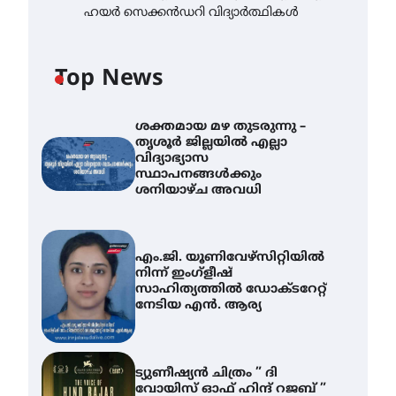
ഹയർ സെക്കൻഡറി വിദ്യാർത്ഥികൾ
Top News
ശക്തമായ മഴ തുടരുന്നു –
തൃശൂർ ജില്ലയിൽ എല്ലാ
വിദ്യാഭ്യാസ
സ്ഥാപനങ്ങൾക്കും
ശനിയാഴ്ച അവധി
എം.ജി. യൂണിവേഴ്‌സിറ്റിയിൽ
നിന്ന് ഇംഗ്ളീഷ്
സാഹിത്യത്തിൽ ഡോക്ടറേറ്റ്
നേടിയ എൻ. ആര്യ
ട്യുണീഷ്യൻ ചിത്രം ” ദി
വോയിസ് ഓഫ് ഹിന്ദ് റജബ് ”