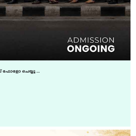
് ഫോളോ ചെയ്യൂ …