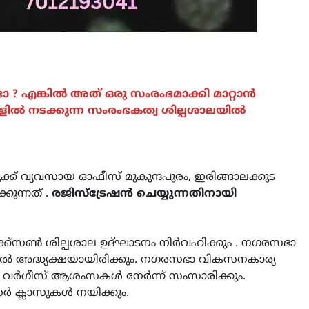
 ? എങ്കിൽ അത് ഒരു സംരംഭമാക്കി മാറ്റാൻ
ളിൽ നടക്കുന്ന സംരംഭകത്വ ശില്പശാലയിൽ
്ക് വ്യവസായ ഓഫീസ് മുകുന്ദപുരം, ഇരിങ്ങാലക്കുട
കുന്നത് .
രജിസ്ട്രേഷൻ ചെയ്യുന്നതിനായി
CAMPUS
LATEST
സെന്റ് ജോസഫ്സ് കോളജ്
്ക്സൺ ശില്പശാല ഉദ്‌ഘാടനം നിർവഹിക്കും . നഗരസഭാ
കോമേഴ്‌സ് അസോസിയേഷ
 അദ്ധ്യക്ഷയായിരിക്കും. നഗരസഭാ വികസനകാര്യ
തുടക്കമായി
 സി വർഗീസ് ആശംസകൾ നേർന്ന് സംസാരിക്കും.
August 6, 2026
ധർ ക്ലാസുകൾ നയിക്കും.