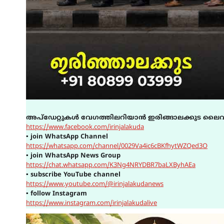
അപ്ഡേറ്റുകൾ വേഗത്തിലറിയാൻ ഇരിങ്ങാലക്കുട ലൈവ
https://www.facebook.com/irinjalakuda
▪
join WhatsApp Channel
https://whatsapp.com/channel/0029Va4ic6cBKfhytWZQed3O
▪
join WhatsApp News Group
https://chat.whatsapp.com/K3Ng4NRYDBR7baLXByhAEa
▪
subscribe YouTube channel
https://www.youtube.com/@irinjalakudanews
▪
follow Instagram
https://www.instagram.com/irinjalakudalive