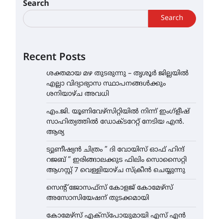
Search
Search
Recent Posts
ശക്തമായ മഴ തുടരുന്നു – തൃശൂർ ജില്ലയിൽ
എല്ലാ വിദ്യാഭ്യാസ സ്ഥാപനങ്ങൾക്കും
ശനിയാഴ്ച അവധി
എം.ജി. യൂണിവേഴ്‌സിറ്റിയിൽ നിന്ന് ഇംഗ്ളീഷ്
സാഹിത്യത്തിൽ ഡോക്ടറേറ്റ് നേടിയ എൻ.
ആര്യ
ട്യുണീഷ്യൻ ചിത്രം ” ദി വോയിസ് ഓഫ് ഹിന്ദ്
റജബ് ” ഇരിങ്ങാലക്കുട ഫിലിം സൊസൈറ്റി
ആഗസ്റ്റ് 7 വെള്ളിയാഴ്ച സ്‌ക്രീൻ ചെയ്യുന്നു
സെന്റ് ജോസഫ്സ് കോളജ് കോമേഴ്‌സ്
അസോസിയേഷന് തുടക്കമായി
കോമേഴ്സ് എക്സ്പോയുമായി എസ് എൻ