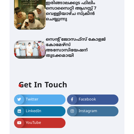
ഇരിങ്ങാലക്കുട ഫിലിം
സൊസൈറ്റി ആഗസ്റ്റ് 7
വെള്ളിയാഴ്ച സ്‌ക്രീൻ
ചെയ്യുന്നു
സെന്റ് ജോസഫ്സ് കോളജ്
കോമേഴ്‌സ്
അസോസിയേഷന്
തുടക്കമായി
Get In Touch
Twitter
Facebook
എം.ജി. യൂണിവേഴ്‌സിറ്റിയിൽ
നിന്ന് ഇംഗ്ളീഷ്
LinkedIn
Instagram
സാഹിത്യത്തിൽ ഡോക്ടറേറ്റ്
നേടിയ എൻ. ആര്യ
YouTube
August 7, 2026
ട്യുണീഷ്യൻ ചിത്രം ” ദി