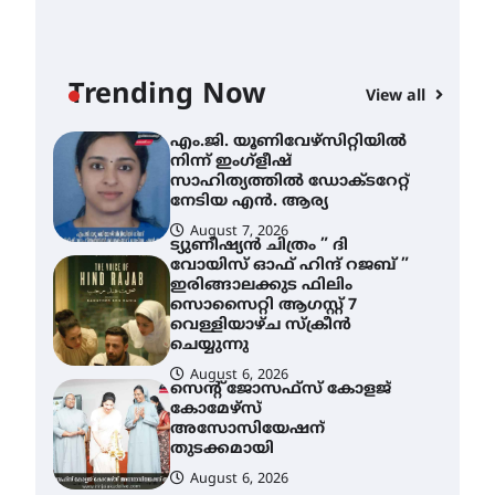
ശക്തമായ മഴ തുടരുന്നു –
തൃശൂർ ജില്ലയിൽ എല്ലാ
വിദ്യാഭ്യാസ
സ്ഥാപനങ്ങൾക്കും
Trending Now
ശനിയാഴ്ച അവധി
View all
AWA
August 7, 2026
എം
എം.ജി. യൂണിവേഴ്‌സിറ്റിയിൽ
നി
നിന്ന് ഇംഗ്ളീഷ്
സാ
സാഹിത്യത്തിൽ ഡോക്ടറേറ്റ്
ന
നേടിയ എൻ. ആര്യ
August 7, 2026
A
ട്യുണീഷ്യൻ ചിത്രം ” ദി
വോയിസ് ഓഫ് ഹിന്ദ് റജബ് ”
ഇരിങ്ങാലക്കുട ഫിലിം
സൊസൈറ്റി ആഗസ്റ്റ് 7
വെള്ളിയാഴ്ച സ്‌ക്രീൻ
ചെയ്യുന്നു
August 6, 2026
സെന്റ് ജോസഫ്സ് കോളജ്
കോമേഴ്‌സ്
അസോസിയേഷന്
തുടക്കമായി
August 6, 2026