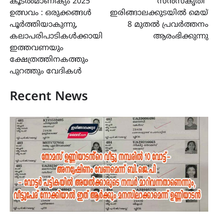
കൂടൽമാണിക്യം 2025
“സൻസ്‌കൃതി”
navigation
ഉത്സവം : ഒരുക്കങ്ങൾ
ഇരിങ്ങാലക്കുടയിൽ മെയ്
പൂർത്തിയാകുന്നു,
8 മുതൽ പ്രവർത്തനം
കലാപരിപാടികൾക്കായി
ആരംഭിക്കുന്നു
ഇത്തവണയും
ക്ഷേത്രത്തിനകത്തും
പുറത്തും വേദികൾ
Recent News