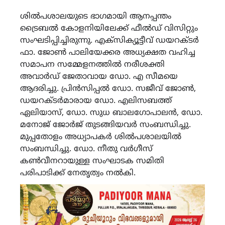
ശിൽപശാലയുടെ ഭാഗമായി ആനപ്പന്തം
ട്രൈബൽ കോളനിയിലേക്ക് ഫീൽഡ് വിസിറ്റും
സംഘടിപ്പിച്ചിരുന്നു. എക്സിക്യൂട്ടീവ് ഡയറക്ടർ
ഫാ. ജോൺ പാലിയേക്കര അധ്യക്ഷത വഹിച്ച
സമാപന സമ്മേളനത്തിൽ നരീശക്തി
അവാർഡ് ജേതാവായ ഡോ. എ സീമയെ
ആദരിച്ചു. പ്രിൻസിപ്പൽ ഡോ. സജീവ് ജോൺ,
ഡയറക്ടർമാരായ ഡോ. എലിസബത്ത്
ഏലിയാസ്, ഡോ. സുധ ബാലഗോപാലൻ, ഡോ.
മനോജ് ജോർജ് തുടങ്ങിയവർ സംബന്ധിച്ചു.
മുപ്പതോളം അധ്യാപകർ ശിൽപശാലയിൽ
സംബന്ധിച്ചു. ഡോ. നീതു വർഗീസ്
കൺവീനറായുള്ള സംഘാടക സമിതി
പരിപാടിക്ക് നേതൃത്വം നൽകി.