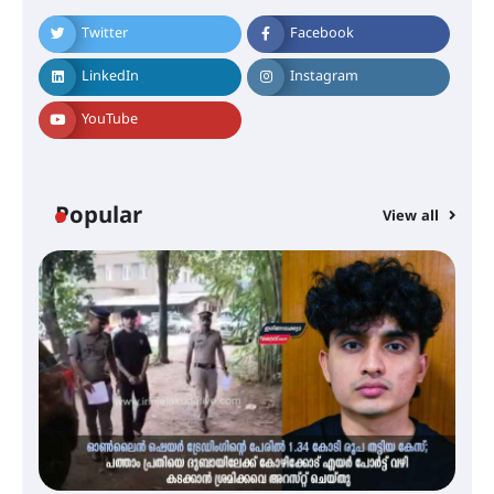
സൊസൈറ്റി; 13-ാം വാർഷിക
പൊതുയോഗം നടന്നു
Twitter
Facebook
LinkedIn
Instagram
30 -ാമത് ലോചനം ബെംഗളൂരുവിൽ
YouTube
ആളൂർ പഞ്ചായത്തിനെ
മുകുന്ദപുരം താലൂക്കിൽ
Popular
View all
ഉൾപ്പെടുത്തി
പർവസ്ഥിതിയിലാക്കണം –
ഇരിങ്ങാലക്കുട റെയിൽവേ
സ്റ്റേഷൻ വികസനസമിതി
ഇരിങ്ങാലക്കുടയിൽ പി.കെ.
ചാത്തൻ മാസ്റ്ററുടെ പ്രതിമ
സ്ഥാപിക്കണം – കെ.പി.എം.എസ്
അമ്മന്നൂർ ചാച്ചുചാക്യാർ സ്മാരക
ഗുരുകുലത്തിലെ അഞ്ചാം
തലമുറയിലെ വിദ്യാർത്ഥിനിയായ