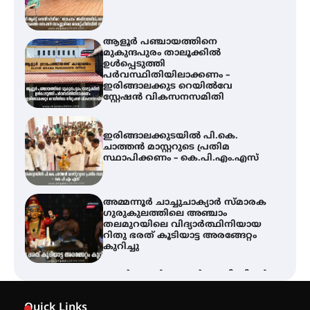
ഇരിങ്ങാലക്കുട റെയിൽവേ
സ്റ്റേഷൻ വികസനസമിതി
ഇരിങ്ങാലക്കുടയിൽ പി.കെ.
ചാത്തൻ മാസ്റ്ററുടെ പ്രതിമ
സ്ഥാപിക്കണം – കെ.പി.എം.എസ്
അമ്മന്നൂർ ചാച്ചുചാക്യാർ സ്മാരക
ഗുരുകുലത്തിലെ അഞ്ചാം
തലമുറയിലെ വിദ്യാർത്ഥിനിയായ
റിതു ഭരത് കൂടിയാട്ട അരങ്ങേറ്റം
കുറിച്ചു
ഓൺലൈൻ ഷെയർ ട്രേഡിംഗിന്റെ
പേരിൽ 1.34 കോടി രൂപ തട്ടിയ
കേസ്; പത്താം പ്രതിയെ
ദുബായിലേക്ക് കോഴിക്കോട് എയർ
പോർട്ട് വഴി കടക്കാൻ ശ്രമിക്കവെ
അറസ്റ്റ് ചെയ്തു
സാന്ത്വന പരിചരണത്തിന്
കരുത്തായി പി.ആർ. ബാലൻ
മാസ്റ്റർ മെമ്മോറിയൽ ചാരിറ്റബിൾ
Quick Links