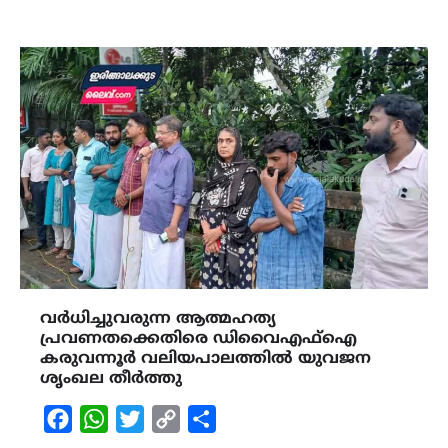
വർധിച്ചുവരുന്ന ആത്മഹത്യ
പ്രവണതക്കെതിരെ ഡിവൈഎഫ്ഐ
കരുവന്നൂർ വലിയപാലത്തിൽ യുവജന
ശൃംഖല തീർത്തു
Facebook
WhatsApp
Twitter
Copy
Share
Link