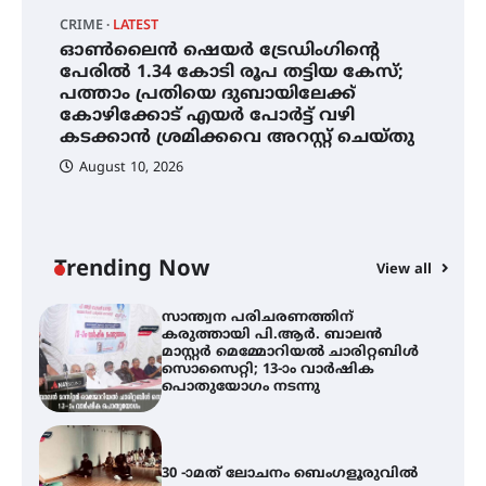
റിതു ഭരത് കൂടിയാട്ട അരങ്ങേറ്റം
കുറിച്ചു
CRIME
LATEST
C
ഓൺലൈൻ ഷെയർ ട്രേഡിംഗിന്റെ
സ
ഓൺലൈൻ ഷെയർ ട്രേഡിംഗിന്റെ
പേരിൽ 1.34 കോടി രൂപ തട്ടിയ കേസ്;
പ
പേരിൽ 1.34 കോടി രൂപ തട്ടിയ
പത്താം പ്രതിയെ ദുബായിലേക്ക്
ച
കേസ്; പത്താം പ്രതിയെ
കോഴിക്കോട് എയർ പോർട്ട് വഴി
വ
ദുബായിലേക്ക് കോഴിക്കോട് എയർ
കടക്കാൻ ശ്രമിക്കവെ അറസ്റ്റ് ചെയ്തു
പോർട്ട് വഴി കടക്കാൻ ശ്രമിക്കവെ
അറസ്റ്റ് ചെയ്തു
August 10, 2026
സാന്ത്വന പരിചരണത്തിന്
കരുത്തായി പി.ആർ. ബാലൻ
മാസ്റ്റർ മെമ്മോറിയൽ ചാരിറ്റബിൾ
സൊസൈറ്റി; 13-ാം വാർഷിക
Trending Now
പൊതുയോഗം നടന്നു
View all
30 -ാമത് ലോചനം ബെംഗളൂരുവിൽ
ആളൂർ പഞ്ചായത്തിനെ
മുകുന്ദപുരം താലൂക്കിൽ
ഉൾപ്പെടുത്തി
പർവസ്ഥിതിയിലാക്കണം –