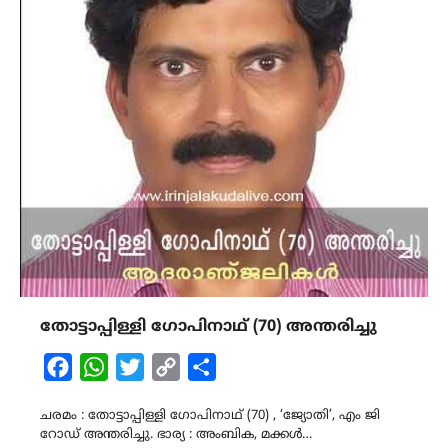
തോട്ടാപ്പിള്ളി ഗോപിനാഥ് (70) അന്തരിച്ചു
Facebook
WhatsApp
Twitter
Copy
Share
Link
ചരമം : തോട്ടാപ്പിള്ളി ഗോപിനാഥ് (70) , ‘ജ്യോതി’, എം ജി
റോഡ് അന്തരിച്ചു. ഭാര്യ : അംബിക, മക്കൾ…