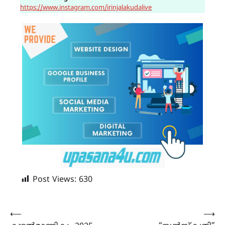
https://www.instagram.com/irinjalakudalive
Post Views:
630
Post
⟵
⟶