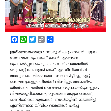
Facebook
WhatsApp
Twitter
Copy
Share
Link
ഇരിങ്ങാലക്കുട :
സാമൂഹിക പ്രസക്തിയുള്ള
ഗവേഷണ പ്രോജക്ടുകൾ എങ്ങനെ
രൂപകൽപ്പന ചെയ്യാം എന്ന വിഷയത്തിൽ
ക്രൈസ്റ്റ് കോളേജ് ഓഫ് എഞ്ചിനീയറിംഗ്
അധ്യാപക ശിൽപശാല സംഘടിപ്പിച്ചു. എട്ട്
സെഷനുകളും ഫീൽഡ് വിസിറ്റും അടങ്ങിയ
ശിൽപശാലയിൽ ഗവേഷണ പ്രോജക്ടുകളുടെ
വിഷയരൂപീകരണം, രൂപരേഖ തയ്യാറാക്കൽ,
ഫണ്ടിംഗ് സാദ്ധ്യതകൾ, ബഡ്ജറ്റിങ്, നടത്തിപ്പ്
എന്നിങ്ങനെ വിവിധ വശങ്ങൾ ചർച്ച