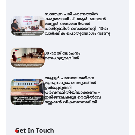
സാന്ത്വന പരിചരണത്തിന്
കരുത്തായി പി.ആർ. ബാലൻ
മാസ്റ്റർ മെമ്മോറിയൽ
ചാരിറ്റബിൾ സൊസൈറ്റി; 13-ാം
വാർഷിക പൊതുയോഗം നടന്നു
30 -ാമത് ലോചനം
ബെംഗളൂരുവിൽ
ആളൂർ പഞ്ചായത്തിനെ
മുകുന്ദപുരം താലൂക്കിൽ
ഉൾപ്പെടുത്തി
പർവസ്ഥിതിയിലാക്കണം –
ഇരിങ്ങാലക്കുട റെയിൽവേ
സ്റ്റേഷൻ വികസനസമിതി
സാന്ത്വന പരിചരണത്തിന്
കരുത്തായി പി.ആർ. ബാലൻ
Get In Touch
മാസ്റ്റർ മെമ്മോറിയൽ ചാരിറ്റബിൾ