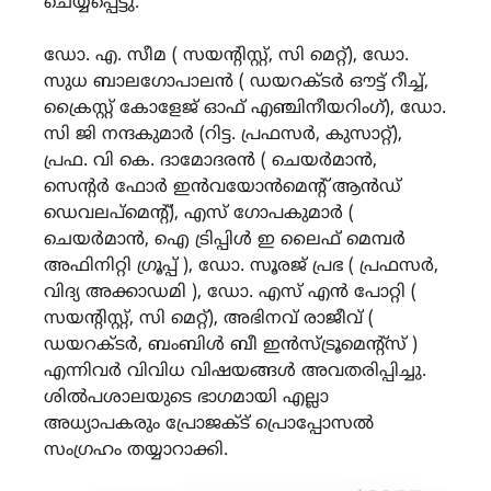
ചെയ്യപ്പെട്ടു.
ഡോ. എ. സീമ ( സയൻ്റിസ്റ്റ്, സി മെറ്റ്), ഡോ.
സുധ ബാലഗോപാലൻ ( ഡയറക്ടർ ഔട്ട് റീച്ച്,
ക്രൈസ്റ്റ് കോളേജ് ഓഫ് എഞ്ചിനീയറിംഗ്), ഡോ.
സി ജി നന്ദകുമാർ (റിട്ട. പ്രഫസർ, കുസാറ്റ്),
പ്രഫ. വി കെ. ദാമോദരൻ ( ചെയർമാൻ,
സെൻ്റർ ഫോർ ഇൻവയോൻമെൻ്റ് ആൻഡ്
ഡെവലപ്മെൻ്റ്), എസ് ഗോപകുമാർ (
ചെയർമാൻ, ഐ ട്രിപ്പിൾ ഇ ലൈഫ് മെമ്പർ
അഫിനിറ്റി ഗ്രൂപ്പ് ), ഡോ. സൂരജ് പ്രഭ ( പ്രഫസർ,
വിദ്യ അക്കാഡമി ), ഡോ. എസ് എൻ പോറ്റി (
സയൻ്റിസ്റ്റ്, സി മെറ്റ്), അഭിനവ് രാജീവ് (
ഡയറക്ടർ, ബംബിൾ ബീ ഇൻസ്ട്രൂമെൻ്റ്സ് )
എന്നിവർ വിവിധ വിഷയങ്ങൾ അവതരിപ്പിച്ചു.
ശിൽപശാലയുടെ ഭാഗമായി എല്ലാ
അധ്യാപകരും പ്രോജക്ട് പ്രൊപ്പോസൽ
സംഗ്രഹം തയ്യാറാക്കി.