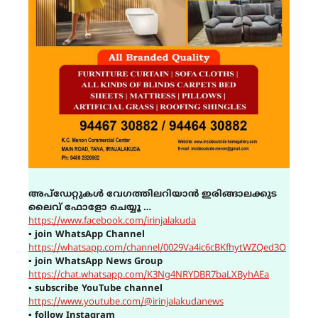
അപ്ഡേറ്റുകൾ വേഗത്തിലറിയാൻ ഇരിങ്ങാലക്കുട
ലൈവ് ഫോളോ ചെയ്യൂ …
https://www.facebook.com/irinjalakuda
▪
join WhatsApp Channel
https://whatsapp.com/channel/0029Va4ic6cBKfhytWZQed3O
▪
join WhatsApp News Group
https://chat.whatsapp.com/K3Ng4NRYDBR7baLXByhAEa
▪
subscribe YouTube channel
https://www.youtube.com/@irinjalakudanews
▪
follow Instagram