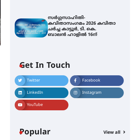
സർഗ്ഗസാഹിതി-
കവിതാസംഗമം 2026 കവിതാ
ചർച്ച കാട്ടൂർ, ടി. കെ.
ബാലൻ ഹാളിൽ 16ന്
Get In Touch
Twitter
Facebook
LinkedIn
Instagram
YouTube
Popular
View all