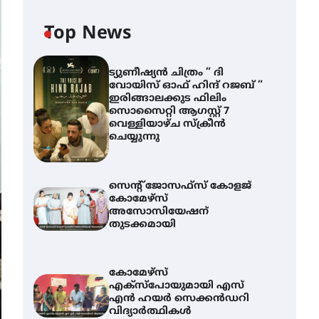
Top News
ട്യുണീഷ്യൻ ചിത്രം ” ദി
വോയിസ് ഓഫ് ഹിന്ദ് റജബ് ”
ഇരിങ്ങാലക്കുട ഫിലിം
സൊസൈറ്റി ആഗസ്റ്റ് 7
വെള്ളിയാഴ്ച സ്‌ക്രീൻ
ചെയ്യുന്നു
സെന്റ് ജോസഫ്സ് കോളജ്
കോമേഴ്‌സ്
അസോസിയേഷന്
തുടക്കമായി
കോമേഴ്സ്
എക്സ്പോയുമായി എസ്
എൻ ഹയർ സെക്കൻഡറി
വിദ്യാർത്ഥികൾ