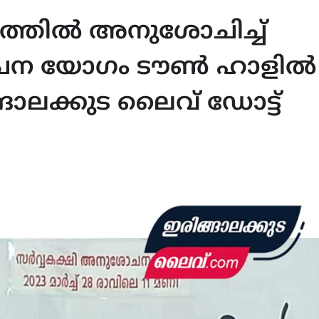
ാണത്തിൽ അനുശോചിച്ച്
ചന യോഗം ടൗൺ ഹാളിൽ
ങാലക്കുട ലൈവ് ഡോട്ട്