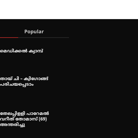
Popular
മെഡിക്കൽ ക്യാമ്പ്
തായ് ചി – ക്വിഗോങ്ങ്
പരിചയപ്പെടാം
തേലപ്പിളളി പാറേമൽ
വറീത് തോമാസ് (69)
അന്തരിച്ചു