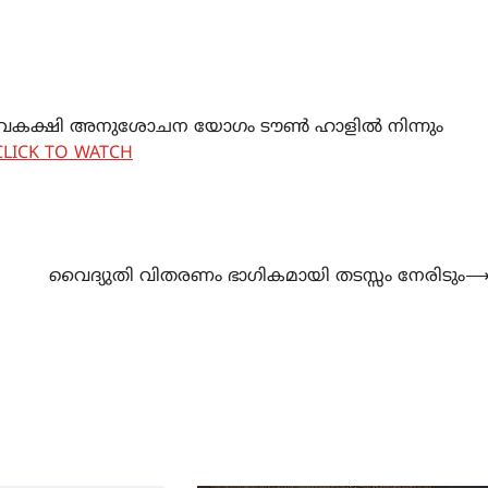
് സർവകക്ഷി അനുശോചന യോഗം ടൗൺ ഹാളിൽ നിന്നും
CLICK TO WATCH
LATEST
LITERATURE
വൈദ്യുതി വിതരണം ഭാഗികമായി തടസ്സം നേരിടും
സർഗ്ഗസാഹിതി-
കവിതാസംഗമം 2026 കവിത
ചർച്ച കാട്ടൂർ, ടി. കെ. ബാല
ഹാളിൽ 16ന്
August 6, 2026