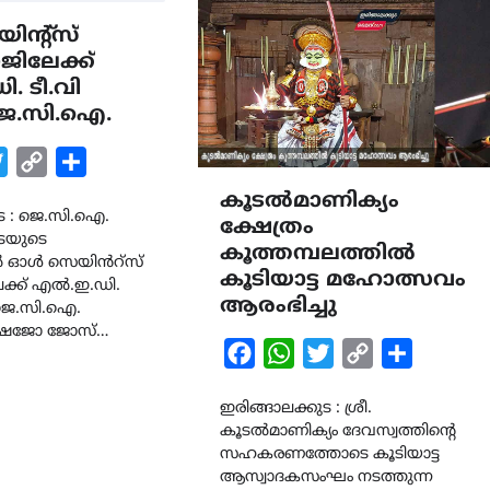
ന്റ്സ്
ിലേക്ക്
. ടീ.വി
െ.സി.ഐ.
k
tsApp
Twitter
Copy
Share
Link
കൂടൽമാണിക്യം
ുട : ജെ.സി.ഐ.
ക്ഷേത്രം
ുടയുടെ
കൂത്തമ്പലത്തിൽ
ിൽ ഓൾ സെയിൻറ്സ്
കൂടിയാട്ട മഹോത്സവം
്ക് എൽ.ഇ.ഡി.
ആരംഭിച്ചു
 ജെ.സി.ഐ.
 ഷൈജോ ജോസ്…
Facebook
WhatsApp
Twitter
Copy
Share
Link
ഇരിങ്ങാലക്കുട : ശ്രീ.
കൂടൽമാണിക്യം ദേവസ്വത്തിന്റെ
സഹകരണത്തോടെ കൂടിയാട്ട
ആസ്വാദകസംഘം നടത്തുന്ന