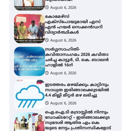
August 6, 2026
കോമേഴ്സ്
എക്സ്പോയുമായി എസ്
എൻ ഹയർ സെക്കൻഡറി
വിദ്യാർത്ഥികൾ
August 6, 2026
സർഗ്ഗസാഹിതി-
കവിതാസംഗമം 2026 കവിതാ
ചർച്ച കാട്ടൂർ, ടി. കെ. ബാലൻ
ഹാളിൽ 16ന്
August 6, 2026
ഇടത്തരം മഴയ്ക്കും കാറ്റിനും
സാധ്യത ഇരിങ്ങാലക്കുടയിൽ
4.4 മില്ലി മീറ്റർ മഴ ലഭിച്ചു
August 6, 2026
ഐ.ഐ.ടി മദ്രാസ്സിൽ നിന്നും
ഡോക്ടറേറ്റ് – ഇരിങ്ങാലക്കുട
സ്വദേശി ആതിര എം കെ
യുടെ നേട്ടം പ്രതിസന്ധികളോട്