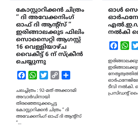
കോസ്റ്റാറിക്കൻ ചിത്രം
ഓൾ സെയി
” ദി അവേക്കനിംഗ്
ഓർഫനേജ
ഓഫ് ദി ആൻ്റ്സ് ”
എൽ.ഇ.ഡി
ഇരിങ്ങാലക്കുട ഫിലിം
നൽകി ജ
സൊസൈറ്റി ആഗസ്റ്റ്
Faceboo
Wha
16 വെള്ളിയാഴ്ച
വൈകീട്ട് 6 ന് സ്ക്രീൻ
ചെയ്യുന്നു
ഇരിങ്ങാലക്ക
ഇരിങ്ങാലക്ക
നേതൃത്വത്ത
Facebook
WhatsApp
Twitter
Copy
Share
ഓർഫനേജിലേക
Link
ടീവി നൽകി.
ചലച്ചിത്രം : 92-മത് അക്കാദമി
പ്രസിഡന്റ്
അവാർഡിനായി
തിരഞ്ഞെടുക്കപ്പെട്ട
കോസ്റ്റാറിക്കൻ ചിത്രം ” ദി
അവേക്കനിംഗ് ഓഫ് ദി ആൻ്റ്സ്
”…