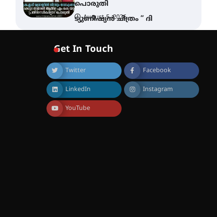
പൊരുതി
August 5, 2026
ട്യുണീഷ്യൻ ചിത്രം ” ദി
വോയിസ് ഓഫ് ഹിന്ദ് റജബ് ”
ഇരിങ്ങാലക്കുട ഫിലിം
സൊസൈറ്റി ആഗസ്റ്റ് 7
Get In Touch
വെള്ളിയാഴ്ച സ്‌ക്രീൻ
ചെയ്യുന്നു
Twitter
Facebook
August 6, 2026
സെന്റ് ജോസഫ്സ് കോളജ്
LinkedIn
Instagram
കോമേഴ്‌സ്
അസോസിയേഷന്
തുടക്കമായി
YouTube
August 6, 2026
കോമേഴ്സ്
എക്സ്പോയുമായി എസ്
എൻ ഹയർ സെക്കൻഡറി
വിദ്യാർത്ഥികൾ
August 6, 2026
സർഗ്ഗസാഹിതി-
കവിതാസംഗമം 2026 കവിതാ
ചർച്ച കാട്ടൂർ, ടി. കെ. ബാലൻ
ഹാളിൽ 16ന്