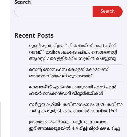
Search
Search
Recent Posts
ട്യുണീഷ്യൻ ചിത്രം ” ദി വോയിസ് ഓഫ് ഹിന്ദ്
റജബ് ” ഇരിങ്ങാലക്കുട ഫിലിം സൊസൈറ്റി
ആഗസ്റ്റ് 7 വെള്ളിയാഴ്ച സ്‌ക്രീൻ ചെയ്യുന്നു
സെന്റ് ജോസഫ്സ് കോളജ് കോമേഴ്‌സ്
അസോസിയേഷന് തുടക്കമായി
കോമേഴ്സ് എക്സ്പോയുമായി എസ് എൻ
ഹയർ സെക്കൻഡറി വിദ്യാർത്ഥികൾ
സർഗ്ഗസാഹിതി- കവിതാസംഗമം 2026 കവിതാ
ചർച്ച കാട്ടൂർ, ടി. കെ. ബാലൻ ഹാളിൽ 16ന്
ഇടത്തരം മഴയ്ക്കും കാറ്റിനും സാധ്യത
ഇരിങ്ങാലക്കുടയിൽ 4.4 മില്ലി മീറ്റർ മഴ ലഭിച്ചു