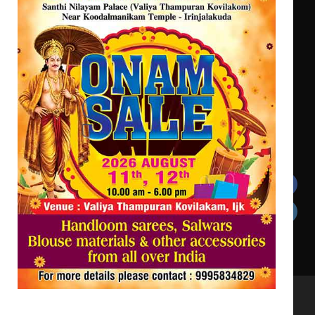
കവിതാ ചർച്ച കാട്ടൂർ, ടി. കെ.
ബാലൻ ഹാളിൽ 16ന്
ഇടത്തരം മഴയ്ക്കും കാറ്റിനും
സാധ്യത ഇരിങ്ങാലക്കുടയിൽ 4.4
മില്ലി മീറ്റർ മഴ ലഭിച്ചു
Get In Touch
Twitter
Facebook
LinkedIn
Instagram
YouTube
All Rights Reserved to irinjalakudalive.com Powered
by upasana4u.com