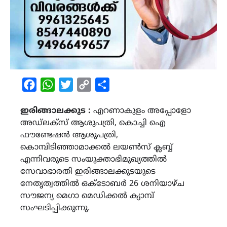
Facebook
WhatsApp
Twitter
Copy
Share
Link
ഇരിങ്ങാലക്കുട :
എറണാകുളം അപ്പോളോ
അഡ്‌ലക്‌സ് ആശുപത്രി, കൊച്ചി ഐ
ഫൗണ്ടേഷൻ ആശുപത്രി,
കൊമ്പിടിഞ്ഞാമാക്കൽ ലയൺസ് ക്ലബ്ബ്
എന്നിവരുടെ സംയുക്താഭിമുഖ്യത്തിൽ
സേവാഭാരതി ഇരിങ്ങാലക്കുടയുടെ
നേതൃത്വത്തില്‍ ഒക്ടോബർ 26 ശനിയാഴ്‌ച
സൗജന്യ മെഗാ മെഡിക്കൽ ക്യാമ്പ്
സംഘടിപ്പിക്കുന്നു.