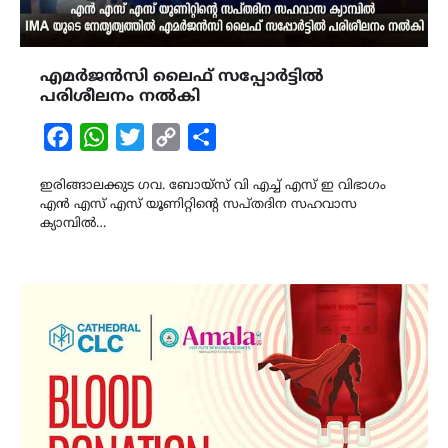
എമർജൻസി ലൈഫ് സപ്പോർട്ടിൽ
പരിശീലനം നൽകി
Facebook
WhatsApp
Twitter
Copy
Share
Link
ഇരിങ്ങാലക്കുട ഗവ. ബോയ്സ് വി എച്ച് എസ് ഇ വിഭാഗം
എൻ എസ് എസ് യൂണിറ്റിന്റെ സപ്തദിന സഹവാസ
ക്യാമ്പിൽ…