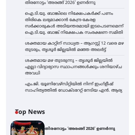
തിരനോട്ടം ‘അരങ്ങ് 2026’ ഉണർന്നു
ഐ.ടി.യു. ബാങ്കിലെ നിക്ഷേപകർക്ക് പണം
തിരികെ ലഭ്യമാക്കാൻ കേന്ദ്ര-കേരള
സർക്കാരുകൾ അടിയന്തരമായി ഇടപെടണമെന്ന്
ഐ.ടി.യു. ബാങ്ക് നിക്ഷേപക സംരക്ഷണ സമിതി
ശക്തമായ കാറ്റിന് സാധ്യത – ആഗസ്റ്റ് 12 വരെ മഴ
തുടരും, തൃശൂർ ജില്ലയിൽ മഞ്ഞ അലർട്ട്
ശക്തമായ മഴ തുടരുന്നു – തൃശൂർ ജില്ലയിൽ
എല്ലാ വിദ്യാഭ്യാസ സ്ഥാപനങ്ങൾക്കും ശനിയാഴ്ച
അവധി
എം.ജി. യൂണിവേഴ്‌സിറ്റിയിൽ നിന്ന് ഇംഗ്ളീഷ്
സാഹിത്യത്തിൽ ഡോക്ടറേറ്റ് നേടിയ എൻ. ആര്യ
Top News
തിരനോട്ടം ‘അരങ്ങ് 2026’ ഉണർന്നു