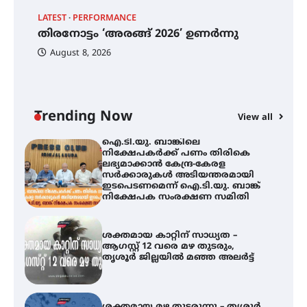
തിരനോട്ടം ‘അരങ്ങ് 2026’ ഉണർന്നു
LATEST
PERFORMANCE
EX
തിരനോട്ടം ‘അരങ്ങ് 2026’ ഉണർന്നു
ഐ
പ
August 8, 2026
ി
ക
ഐ.ടി.യു. ബാങ്കിലെ
ഇ
നിക്ഷേപകർക്ക് പണം തിരികെ
ലഭ്യമാക്കാൻ കേന്ദ്ര-കേരള
ന
സർക്കാരുകൾ അടിയന്തരമായി
ഇടപെടണമെന്ന് ഐ.ടി.യു. ബാങ്ക്
Trending Now
View all
നിക്ഷേപക സംരക്ഷണ സമിതി
ശക്തമായ കാറ്റിന് സാധ്യത –
ആഗസ്റ്റ് 12 വരെ മഴ തുടരും,
തൃശൂർ ജില്ലയിൽ മഞ്ഞ അലർട്ട്
ശക്തമായ മഴ തുടരുന്നു – തൃശൂർ
ജില്ലയിൽ എല്ലാ വിദ്യാഭ്യാസ
സ്ഥാപനങ്ങൾക്കും ശനിയാഴ്ച
അവധി