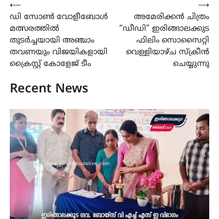
Post
⟵
⟶
ഡി സോൺ വോളീബോൾ
അമേരിക്കൻ ചിത്രം
navigation
മത്സരത്തിൽ
“ഡീഡി” ഇരിങ്ങാലക്കുട
തുടർച്ചയായി അഞ്ചാം
ഫിലിം സൊസൈറ്റി
തവണയും വിജയികളായി
വെള്ളിയാഴ്ച സ്ക്രീൻ
ക്രൈസ്റ്റ് കോളേജ് ടീം
ചെയ്യുന്നു
Recent News