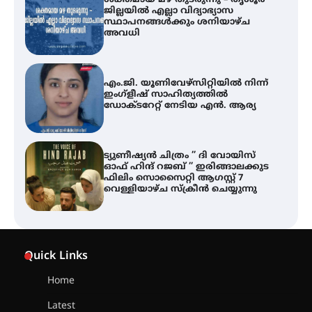
എം.ജി. യൂണിവേഴ്‌സിറ്റിയിൽ നിന്ന്
ഇംഗ്ളീഷ് സാഹിത്യത്തിൽ
ഡോക്ടറേറ്റ് നേടിയ എൻ. ആര്യ
ട്യുണീഷ്യൻ ചിത്രം ” ദി വോയിസ്
ഓഫ് ഹിന്ദ് റജബ് ” ഇരിങ്ങാലക്കുട
ഫിലിം സൊസൈറ്റി ആഗസ്റ്റ് 7
വെള്ളിയാഴ്ച സ്‌ക്രീൻ ചെയ്യുന്നു
തിരനോട്ടം ‘അരങ്ങ് 2026’ ഉണർന്നു
ഐ.ടി.യു. ബാങ്കിലെ
നിക്ഷേപകർക്ക് പണം തിരികെ
ലഭ്യമാക്കാൻ കേന്ദ്ര-കേരള
Quick Links
സർക്കാരുകൾ അടിയന്തരമായി
ഇടപെടണമെന്ന് ഐ.ടി.യു. ബാങ്ക്
നിക്ഷേപക സംരക്ഷണ സമിതി
Home
Latest