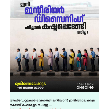
അപ്ഡേറ്റുകൾ വേഗത്തിലറിയാൻ ഇരിങ്ങാലക്കുട
ലൈവ് ഫോളോ ചെയ്യൂ …