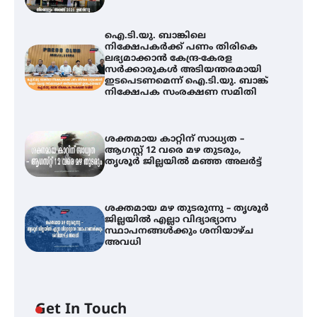
ഐ.ടി.യു. ബാങ്കിലെ
നിക്ഷേപകർക്ക് പണം തിരികെ
ലഭ്യമാക്കാൻ കേന്ദ്ര-കേരള
സർക്കാരുകൾ അടിയന്തരമായി
ഇടപെടണമെന്ന് ഐ.ടി.യു. ബാങ്ക്
നിക്ഷേപക സംരക്ഷണ സമിതി
ശക്തമായ കാറ്റിന് സാധ്യത –
ആഗസ്റ്റ് 12 വരെ മഴ തുടരും,
തൃശൂർ ജില്ലയിൽ മഞ്ഞ അലർട്ട്
ശക്തമായ മഴ തുടരുന്നു – തൃശൂർ
ജില്ലയിൽ എല്ലാ വിദ്യാഭ്യാസ
ഐ.ടി.യു. ബാങ്കിലെ
സ്ഥാപനങ്ങൾക്കും ശനിയാഴ്ച
നിക്ഷേപകർക്ക് പണം തിരികെ
അവധി
ലഭ്യമാക്കാൻ കേന്ദ്ര-കേരള
സർക്കാരുകൾ അടിയന്തരമായി
ഇടപെടണമെന്ന് ഐ.ടി.യു. ബാങ്ക്
നിക്ഷേപക സംരക്ഷണ സമിതി
Get In Touch