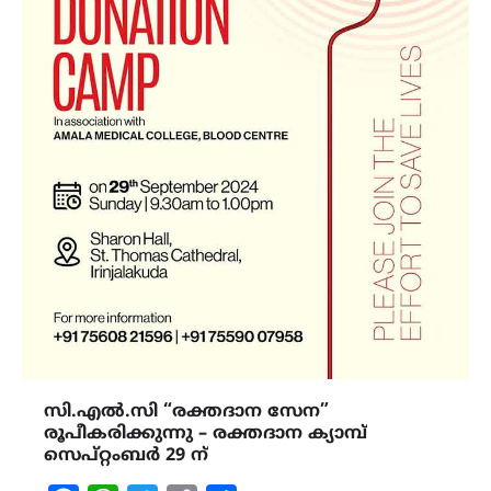
സി.എൽ.സി “രക്തദാന സേന”
രൂപീകരിക്കുന്നു – രക്തദാന ക്യാമ്പ്
സെപ്റ്റംബർ 29 ന്