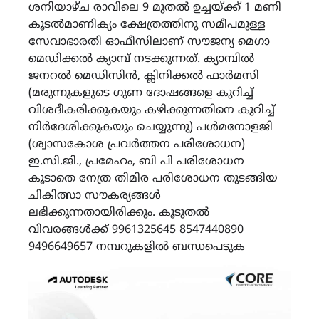
ശനിയാഴ്‌ച രാവിലെ 9 മുതൽ ഉച്ചയ്ക്ക് 1 മണി
കൂടൽമാണിക്യം ക്ഷേത്രത്തിനു സമീപമുള്ള
സേവാഭാരതി ഓഫീസിലാണ് സൗജന്യ മെഗാ
മെഡിക്കൽ ക്യാമ്പ് നടക്കുന്നത്. ക്യാമ്പിൽ
ജനറൽ മെഡിസിൻ, ക്ലിനിക്കൽ ഫാർമസി
(മരുന്നുകളുടെ ഗുണ ദോഷങ്ങളെ കുറിച്ച്
വിശദീകരിക്കുകയും കഴിക്കുന്നതിനെ കുറിച്ച്
നിർദേശിക്കുകയും ചെയ്യുന്നു) പൾമനോളജി
(ശ്വാസകോശ പ്രവർത്തന പരിശോധന)
ഇ.സി.ജി., പ്രമേഹം, ബി പി പരിശോധന
കൂടാതെ നേത്ര തിമിര പരിശോധന തുടങ്ങിയ
ചികിത്സാ സൗകര്യങ്ങൾ
ലഭിക്കുന്നതായിരിക്കും. കൂടുതൽ
വിവരങ്ങൾക്ക് 9961325645 8547440890
9496649657 നമ്പറുകളിൽ ബന്ധപെടുക