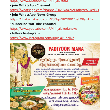
https://www.facebook.com/irinjalakuda
▪
join WhatsApp Channel
https://whatsapp.com/channel/0029Va4ic6cBKfhytWZQed3O
▪
join WhatsApp News Group
https://chat.whatsapp.com/K3Ng4NRYDBR7baLXByhAEa
▪
subscribe YouTube channel
https://www.youtube.com/@irinjalakudanews
▪
follow Instagram
https://www.instagram.com/irinjalakudalive