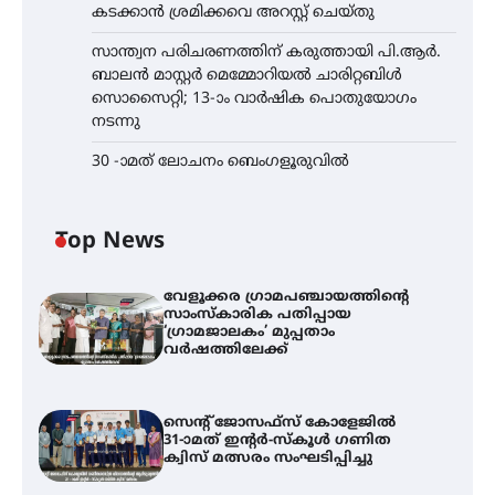
കടക്കാൻ ശ്രമിക്കവെ അറസ്റ്റ് ചെയ്തു
സാന്ത്വന പരിചരണത്തിന് കരുത്തായി പി.ആർ.
ബാലൻ മാസ്റ്റർ മെമ്മോറിയൽ ചാരിറ്റബിൾ
സൊസൈറ്റി; 13-ാം വാർഷിക പൊതുയോഗം
നടന്നു
30 -ാമത് ലോചനം ബെംഗളൂരുവിൽ
Top News
വേളൂക്കര ഗ്രാമപഞ്ചായത്തിന്റെ
സാംസ്കാരിക പതിപ്പായ
‘ഗ്രാമജാലകം’ മുപ്പതാം
വർഷത്തിലേക്ക്
സെന്റ് ജോസഫ്സ് കോളേജിൽ
31-ാമത് ഇന്റർ-സ്കൂൾ ഗണിത
ക്വിസ് മത്സരം സംഘടിപ്പിച്ചു