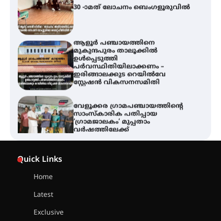
ആളൂർ പഞ്ചായത്തിനെ
മുകുന്ദപുരം താലൂക്കിൽ
ഉൾപ്പെടുത്തി
പർവസ്ഥിതിയിലാക്കണം –
ഇരിങ്ങാലക്കുട റെയിൽവേ
സ്റ്റേഷൻ വികസനസമിതി
വേളൂക്കര ഗ്രാമപഞ്ചായത്തിന്റെ
സാംസ്കാരിക പതിപ്പായ
‘ഗ്രാമജാലകം’ മുപ്പതാം
വർഷത്തിലേക്ക്
സെന്റ് ജോസഫ്സ് കോളേജിൽ 31-ാ
മത് ഇന്റർ-സ്കൂൾ ഗണിത ക്വിസ്
Quick Links
മത്സരം സംഘടിപ്പിച്ചു
Home
ഓൺലൈൻ ഷെയർ ട്രേഡിംഗിന്റെ
Latest
പേരിൽ 1.34 കോടി രൂപ തട്ടിയ
കേസ്; പത്താം പ്രതിയെ
Exclusive
ദുബായിലേക്ക് കോഴിക്കോട് എയർ