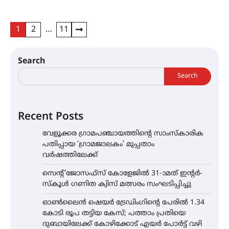
Posts
1
2
…
11
pagination
Search
Search
Recent Posts
വേളൂക്കര ഗ്രാമപഞ്ചായത്തിന്റെ സാംസ്കാരിക
പതിപ്പായ ‘ഗ്രാമജാലകം’ മുപ്പതാം
വർഷത്തിലേക്ക്
സെന്റ് ജോസഫ്സ് കോളേജിൽ 31-ാമത് ഇന്റർ-
സ്കൂൾ ഗണിത ക്വിസ് മത്സരം സംഘടിപ്പിച്ചു
ഓൺലൈൻ ഷെയർ ട്രേഡിംഗിന്റെ പേരിൽ 1.34
കോടി രൂപ തട്ടിയ കേസ്; പത്താം പ്രതിയെ
ദുബായിലേക്ക് കോഴിക്കോട് എയർ പോർട്ട് വഴി