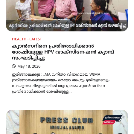
HEALTH
LATEST
ക്യാൻസറിനെ പ്രതിരോധിക്കാൻ
ശേഷിയുള്ള HPV വാക്സിനേഷൻ ക്യാമ്പ്
സംഘടിപ്പിച്ചു
May 18, 2026
ഇരിങ്ങാലക്കുട : IMA വനിതാ വിഭാഗമായ WIMA
ഇരിങ്ങാലക്കുടയുടെയും മെട്രോ ആശുപത്രിയുടെയും
സംയുക്താഭിമുഖ്യത്തിൽ ആറു തരം ക്യാൻസറിനെ
പ്രതിരോധിക്കാൻ ശേഷിയുള്ള…