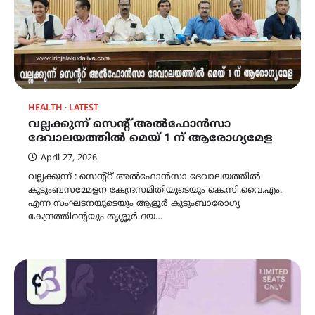
HEALTH
LATEST
വല്ലക്കുന്ന് സെന്റ് അൽഫോൻസാ
ദേവാലയത്തിൽ മെയ് 1 ന് ആരോഗ്യമേള
April 27, 2026
വല്ലക്കുന്ന് : സെന്റ്റ് അൽഫോൻസാ ദേവാലയത്തിൽ
കുടുംബസമ്മേളന കേന്ദ്രസമിതിയുടെയും കെ.സി.വൈ.എം.
എന്ന സംഘടനയുടെയും ആളൂർ കുടുംബാരോഗ്യ
കേന്ദ്രത്തിൻ്റെയും തൃശ്ശൂർ ദയ…