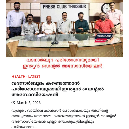
HEALTH
LATEST
വദനാർബുദം കണ്ടെത്താൻ
പരിശോധനയുമായി ഇന്ത്യൻ ഡെന്റൽ
അസോസിയേഷൻ
March 5, 2026
തൃശൂർ : വായിലെ കാൻസർ രോഗബാധയും അതിന്റെ
സാധ്യതയും നേരത്തേ കണ്ടെത്തുന്നതിന് ഇന്ത്യൻ ഡെൻ്റൽ
അസോസിയേഷൻ എല്ലാ ദന്താശുപത്രികളിലും
പരിശോധന…