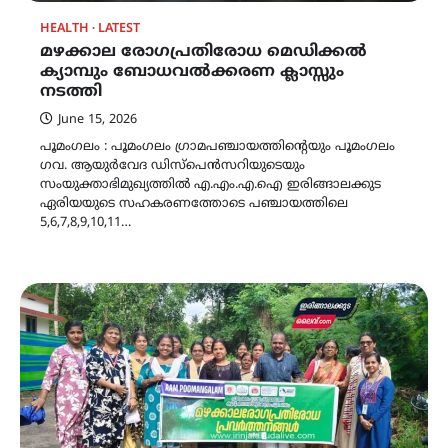
HEALTH
LATEST
മഴക്കാല രോഗപ്രതിരോധ മെഡിക്കൽ
ക്യാമ്പും ബോധവൽക്കരണ ക്ലാസ്സും
നടത്തി
June 15, 2026
പൂമംഗലം : പൂമംഗലം ഗ്രാമപഞ്ചായത്തിന്റെയും പൂമംഗലം
ഗവ. ആയുർവേദ ഡിസ്പെൻസറിയുടെയും
സംയുക്താഭിമുഖ്യത്തിൽ എ.എം.എ.ഐ ഇരിങ്ങാലക്കുട
ഏരിയയുടെ സഹകരണത്തോടെ പഞ്ചായത്തിലെ
5,6,7,8,9,10,11…