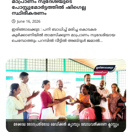
മാപ്രാണം സ്വദേശിയുടെ
പോസ്റ്റുമോർട്ടത്തിൽ ഷിഗെല്ല
സ്ഥിരീകരണം
June 16, 2026
ഇരിങ്ങാലക്കുട : പനി ബാധിച്ച് മരിച്ച കൊടകര
കുഴിക്കാണിയിൽ താമസിക്കുന്ന മാപ്രാണം സ്വദേശിയായ
ചെമ്പോത്തും പറമ്പിൽ വീട്ടിൽ അബ്ദുൾ ജമാൽ…