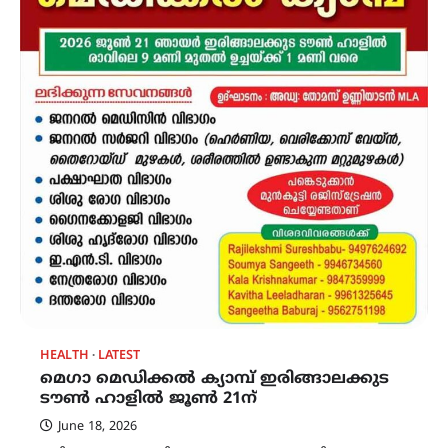
HEALTH
LATEST
മെഗാ മെഡിക്കൽ ക്യാമ്പ് ഇരിങ്ങാലക്കുട
ടൗൺ ഹാളിൽ ജൂൺ 21ന്
June 18, 2026