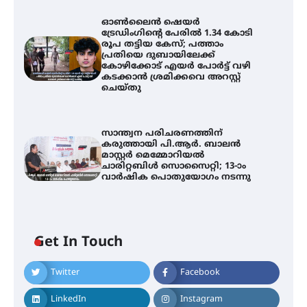
ഓൺലൈൻ ഷെയർ
ട്രേഡിംഗിന്റെ പേരിൽ 1.34 കോടി
രൂപ തട്ടിയ കേസ്; പത്താം
പ്രതിയെ ദുബായിലേക്ക്
കോഴിക്കോട് എയർ പോർട്ട് വഴി
കടക്കാൻ ശ്രമിക്കവെ അറസ്റ്റ്
ചെയ്തു
സാന്ത്വന പരിചരണത്തിന്
കരുത്തായി പി.ആർ. ബാലൻ
മാസ്റ്റർ മെമ്മോറിയൽ
ചാരിറ്റബിൾ സൊസൈറ്റി; 13-ാം
വാർഷിക പൊതുയോഗം നടന്നു
സെന്റ് ജോസഫ്സ് കോളേജിൽ 31-ാ
മത് ഇന്റർ-സ്കൂൾ ഗണിത ക്വിസ്
മത്സരം സംഘടിപ്പിച്ചു
Get In Touch
ഓൺലൈൻ ഷെയർ ട്രേഡിംഗിന്റെ
Twitter
Facebook
പേരിൽ 1.34 കോടി രൂപ തട്ടിയ
കേസ്; പത്താം പ്രതിയെ
ദുബായിലേക്ക് കോഴിക്കോട് എയർ
LinkedIn
Instagram