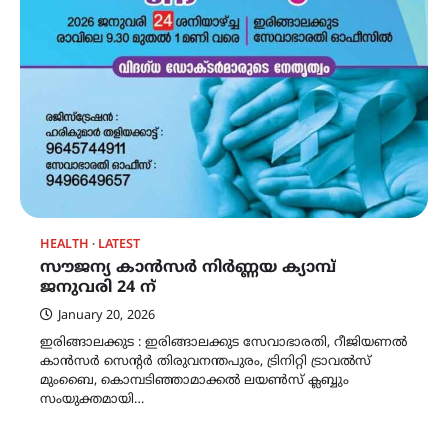
HEALTH
LATEST
സൗജന്യ കാൻസർ നിർണ്ണയ ക്യാമ്പ്
ജനുവരി 24 ന്
January 20, 2026
ഇരിങ്ങാലക്കുട : ഇരിങ്ങാലക്കുട സേവാഭാരതി, റീജിയണൽ
കാൻസർ സെൻ്റർ തിരുവനന്തപുരം, ട്രിനിറ്റി ട്രാവൽസ്
മുംബൈ, കൊമ്പടിഞ്ഞാമാക്കൽ ലയൺസ് ക്ലബ്ബും
സംയുക്തമായി…