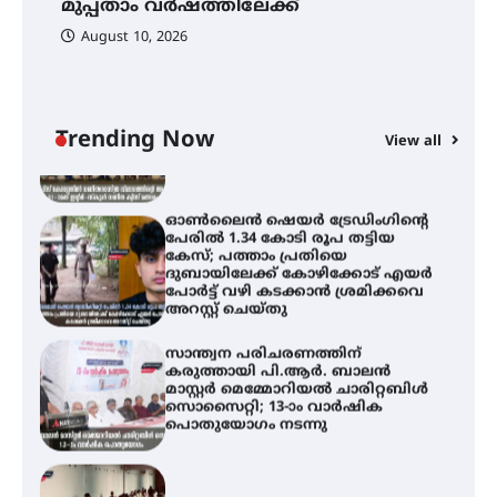
മുപ്പതാം വർഷത്തിലേക്ക്
വർഷത്തിലേക്ക്
സ
August 10, 2026
സെന്റ് ജോസഫ്സ് കോളേജിൽ 31-ാ
മത് ഇന്റർ-സ്കൂൾ ഗണിത ക്വിസ്
മത്സരം സംഘടിപ്പിച്ചു
Trending Now
View all
ഓൺലൈൻ ഷെയർ ട്രേഡിംഗിന്റെ
പേരിൽ 1.34 കോടി രൂപ തട്ടിയ
കേസ്; പത്താം പ്രതിയെ
ദുബായിലേക്ക് കോഴിക്കോട് എയർ
പോർട്ട് വഴി കടക്കാൻ ശ്രമിക്കവെ
അറസ്റ്റ് ചെയ്തു
സാന്ത്വന പരിചരണത്തിന്
കരുത്തായി പി.ആർ. ബാലൻ
മാസ്റ്റർ മെമ്മോറിയൽ ചാരിറ്റബിൾ
സൊസൈറ്റി; 13-ാം വാർഷിക
പൊതുയോഗം നടന്നു
30 -ാമത് ലോചനം ബെംഗളൂരുവിൽ