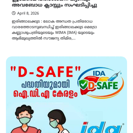
അവബോധ ക്ലാസ്സും സംഘടിപ്പിച്ചു
April 8, 2026
ഇരിങ്ങാലക്കുട : ലോക അന്ധത പ്രതിരോധ
വാരത്തോടനുബന്ധിച്ച് ഇരിങ്ങാലക്കുട മെട്രോ
കണ്ണാശുപത്രിയുടെയും WIMA (IMA) യുടെയും
ആഭിമുഖ്യത്തിൽ സൗജന്യ തിമിര,…