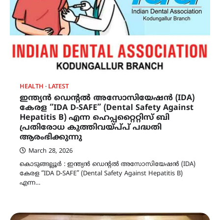
HEALTH
LATEST
ഇന്ത്യൻ ഡെന്റൽ അസോസിയേഷൻ (IDA)
കേരള “IDA D-SAFE” (Dental Safety Against
Hepatitis B) എന്ന ഹെപ്പറ്റൈറ്റിസ് ബി
പ്രതിരോധ കുത്തിവയ്പ‌്‌പ് പദ്ധതി
ആരംഭിക്കുന്നു
March 28, 2026
കൊടുങ്ങല്ലൂർ : ഇന്ത്യൻ ഡെന്റൽ അസോസിയേഷൻ (IDA)
കേരള “IDA D-SAFE” (Dental Safety Against Hepatitis B)
എന്ന…