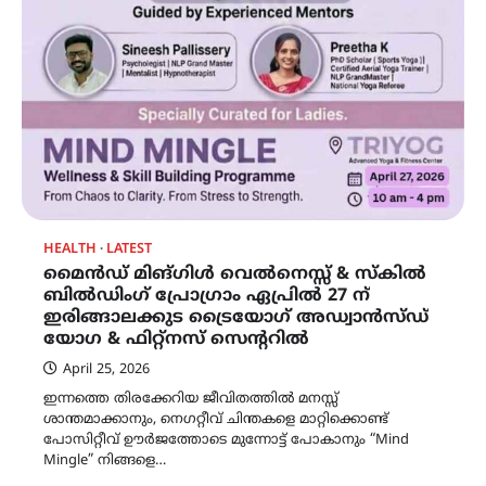
HEALTH
LATEST
മൈൻഡ് മിങ്‌ഗിൾ വെൽനെസ്സ് & സ്കിൽ
ബിൽഡിംഗ് പ്രോഗ്രാം ഏപ്രിൽ 27 ന്
ഇരിങ്ങാലക്കുട ട്രൈയോഗ് അഡ്വാൻസ്ഡ്
യോഗ & ഫിറ്റ്നസ് സെന്ററിൽ
April 25, 2026
ഇന്നത്തെ തിരക്കേറിയ ജീവിതത്തിൽ മനസ്സ്
ശാന്തമാക്കാനും, നെഗറ്റീവ് ചിന്തകളെ മാറ്റിക്കൊണ്ട്
പോസിറ്റീവ് ഊർജത്തോടെ മുന്നോട്ട് പോകാനും “Mind
Mingle” നിങ്ങളെ…