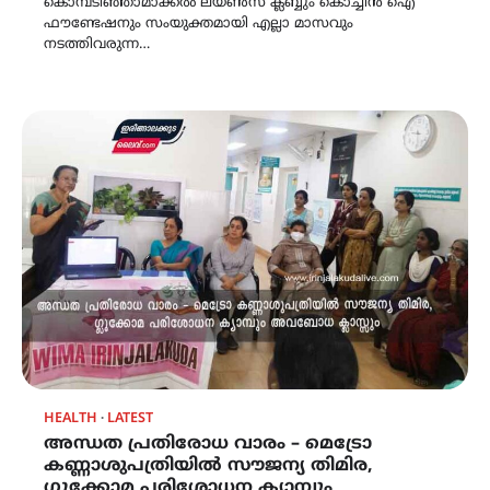
കൊമ്പടിഞ്ഞാമാക്കൽ ലയൺസ് ക്ലബ്ബും കൊച്ചിൻ ഐ
ഫൗണ്ടേഷനും സംയുക്തമായി എല്ലാ മാസവും
നടത്തിവരുന്ന…
HEALTH
LATEST
അന്ധത പ്രതിരോധ വാരം – മെട്രോ
കണ്ണാശുപത്രിയിൽ സൗജന്യ തിമിര,
ഗ്ലൂക്കോമ പരിശോധന ക്യാമ്പും