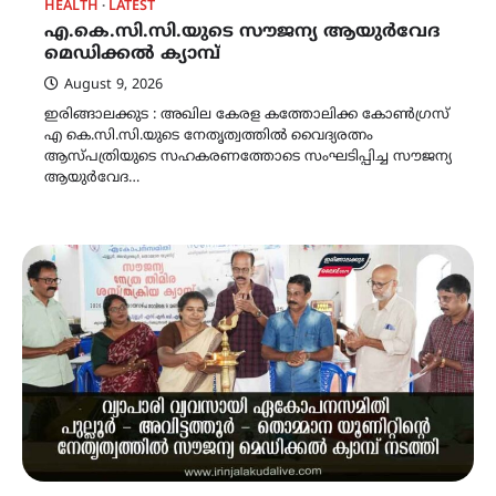
HEALTH
LATEST
എ.കെ.സി.സി.യുടെ സൗജന്യ ആയുർവേദ
മെഡിക്കൽ ക്യാമ്പ്
August 9, 2026
ഇരിങ്ങാലക്കുട : അഖില കേരള കത്തോലിക്ക കോൺഗ്രസ്
എ കെ.സി.സി.യുടെ നേതൃത്വത്തിൽ വൈദ്യരത്നം
ആസ്പത്രിയുടെ സഹകരണത്തോടെ സംഘടിപ്പിച്ച സൗജന്യ
ആയുർവേദ…