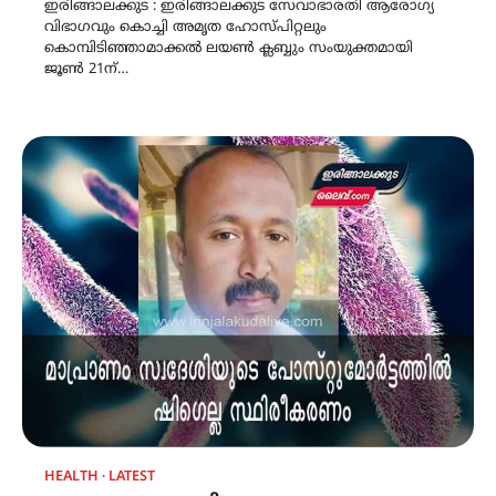
ഇരിങ്ങാലക്കുട : ഇരിങ്ങാലക്കുട സേവാഭാരതി ആരോഗ്യ
വിഭാഗവും കൊച്ചി അമൃത ഹോസ്പിറ്റലും
കൊമ്പിടിഞ്ഞാമാക്കൽ ലയൺ ക്ലബ്ബും സംയുക്തമായി
ജൂൺ 21ന്…
HEALTH
LATEST