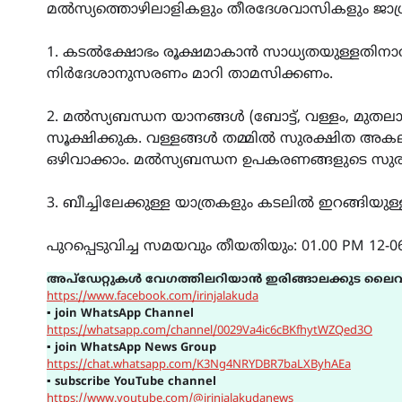
മൽസ്യത്തൊഴിലാളികളും തീരദേശവാസികളും ജാഗ്ര
1. കടൽക്ഷോഭം രൂക്ഷമാകാൻ സാധ്യതയുള്ളതി
നിർദേശാനുസരണം മാറി താമസിക്കണം.
2. മൽസ്യബന്ധന യാനങ്ങൾ (ബോട്ട്, വള്ളം, മുതല
സൂക്ഷിക്കുക. വള്ളങ്ങൾ തമ്മിൽ സുരക്ഷിത അകലം 
ഒഴിവാക്കാം. മൽസ്യബന്ധന ഉപകരണങ്ങളുടെ സുരക
3. ബീച്ചിലേക്കുള്ള യാത്രകളും കടലിൽ ഇറങ്ങിയുള
പുറപ്പെടുവിച്ച സമയവും തീയതിയും: 01.00 PM 12-
അപ്ഡേറ്റുകൾ വേഗത്തിലറിയാൻ ഇരിങ്ങാലക്കുട ലൈവ
https://www.facebook.com/irinjalakuda
▪
join WhatsApp Channel
https://whatsapp.com/channel/0029Va4ic6cBKfhytWZQed3O
▪
join WhatsApp News Group
https://chat.whatsapp.com/K3Ng4NRYDBR7baLXByhAEa
▪
subscribe YouTube channel
https://www.youtube.com/@irinjalakudanews