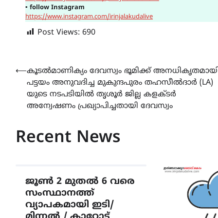
▪
follow Instagram
https://www.instagram.com/irinjalakudalive
Post Views:
690
Post
⟵
കൂടൽമാണിക്യം ദേവസ്വം ഭൂമിക്ക് അനധികൃതമായ
പട്ടയം അനുവദിച്ച മുകുന്ദപുരം തഹസീൽദാർ (LA)
navigation
യുടെ നടപടിയിൽ തൃശൂർ ജില്ല കളക്ടർ
അന്വേഷണം പ്രഖ്യാപിച്ചതായി ദേവസ്വം
Recent News
ജൂൺ 2 മുതൽ 6 വരെ
സംസ്ഥാനത്ത്
വ്യാപകമായി ഇടി/
മിന്നൽ / കാറ്റോട്