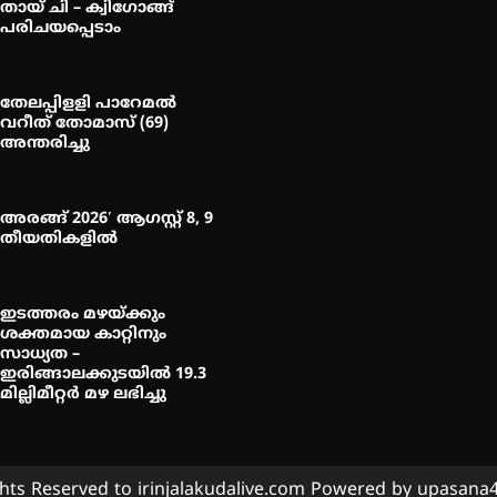
തായ് ചി – ക്വിഗോങ്ങ്
പരിചയപ്പെടാം
തേലപ്പിളളി പാറേമൽ
വറീത് തോമാസ് (69)
അന്തരിച്ചു
അരങ്ങ് 2026′ ആഗസ്റ്റ് 8, 9
തീയതികളിൽ
ഇടത്തരം മഴയ്ക്കും
ശക്തമായ കാറ്റിനും
സാധ്യത –
ഇരിങ്ങാലക്കുടയിൽ 19.3
മില്ലിമീറ്റർ മഴ ലഭിച്ചു
ghts Reserved to irinjalakudalive.com Powered by upasan