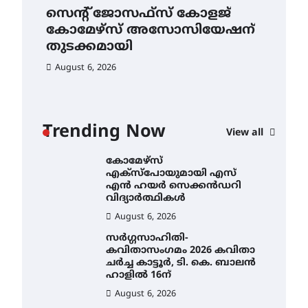
സെന്റ് ജോസഫ്സ് കോളജ്
ക
മെഡിക്കൽ ക്യാമ്പ്
കോമേഴ്‌സ് അസോസിയേഷന്
എ
തുടക്കമായി
August 5, 2026
ഹ
വി
August 6, 2026
സെന്റ് ജോസഫ്സ് കോളജ്
Au
കോമേഴ്‌സ്
അസോസിയേഷന്
തുടക്കമായി
Trending Now
View all
August 6, 2026
കോമേഴ്സ്
എക്സ്പോയുമായി എസ്
എൻ ഹയർ സെക്കൻഡറി
വിദ്യാർത്ഥികൾ
August 6, 2026
ം
സർഗ്ഗസാഹിതി-
ൽ
കവിതാസംഗമം 2026 കവിതാ
ചർച്ച കാട്ടൂർ, ടി. കെ. ബാലൻ
ഹാളിൽ 16ന്
August 6, 2026