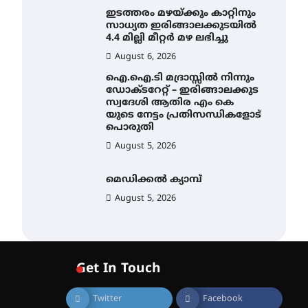
ഇടത്തരം മഴയ്ക്കും കാറ്റിനും
സാധ്യത ഇരിങ്ങാലക്കുടയിൽ
4.4 മില്ലി മീറ്റർ മഴ ലഭിച്ചു
August 6, 2026
ഐ.ഐ.ടി മദ്രാസ്സിൽ നിന്നും
ഡോക്ടറേറ്റ് – ഇരിങ്ങാലക്കുട
സ്വദേശി ആതിര എം കെ
യുടെ നേട്ടം പ്രതിസന്ധികളോട്
പൊരുതി
August 5, 2026
മെഡിക്കൽ ക്യാമ്പ്
August 5, 2026
സെന്റ് ജോസഫ്സ് കോളജ്
കോമേഴ്‌സ്
അസോസിയേഷന്
Get In Touch
തുടക്കമായി
August 6, 2026
Twitter
Facebook