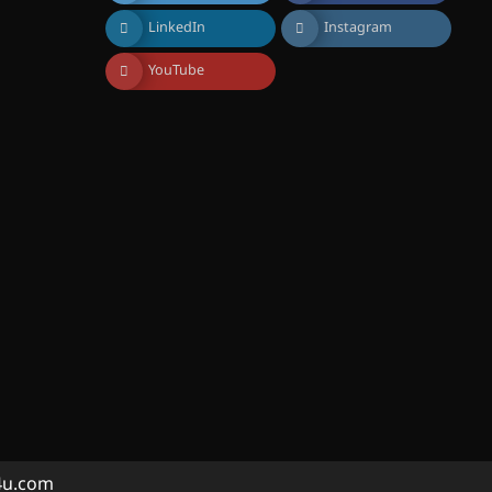
കോമേഴ്സ്
LinkedIn
Instagram
എക്സ്പോയുമായി എസ്
എൻ ഹയർ സെക്കൻഡറി
വിദ്യാർത്ഥികൾ
YouTube
August 6, 2026
സർഗ്ഗസാഹിതി-
കവിതാസംഗമം 2026 കവിതാ
ചർച്ച കാട്ടൂർ, ടി. കെ. ബാലൻ
ഹാളിൽ 16ന്
August 6, 2026
ഇടത്തരം മഴയ്ക്കും കാറ്റിനും
സാധ്യത ഇരിങ്ങാലക്കുടയിൽ
4.4 മില്ലി മീറ്റർ മഴ ലഭിച്ചു
August 6, 2026
ഐ.ഐ.ടി മദ്രാസ്സിൽ നിന്നും
ഡോക്ടറേറ്റ് – ഇരിങ്ങാലക്കുട
സ്വദേശി ആതിര എം കെ
യുടെ നേട്ടം പ്രതിസന്ധികളോട്
പൊരുതി
August 5, 2026
a4u.com