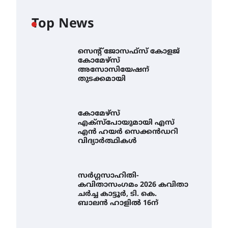
Top News
സെന്റ് ജോസഫ്സ് കോളജ്
കോമേഴ്‌സ്
അസോസിയേഷന്
തുടക്കമായി
കോമേഴ്സ്
എക്സ്പോയുമായി എസ്
എൻ ഹയർ സെക്കൻഡറി
വിദ്യാർത്ഥികൾ
സർഗ്ഗസാഹിതി-
കവിതാസംഗമം 2026 കവിതാ
ചർച്ച കാട്ടൂർ, ടി. കെ.
ബാലൻ ഹാളിൽ 16ന്