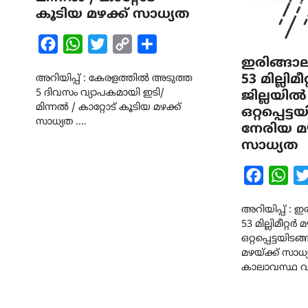
കൂടിയ മഴക്ക് സാധ്യത
Facebook
WhatsApp
Twitter
Copy
Share
ഇരിങ്ങാ
Link
53 മില്ലിമീ
അറിയിപ്പ് : കേരളത്തിൽ അടുത്ത
5 ദിവസം വ്യാപകമായി ഇടി/
ജില്ലയിൽ
മിന്നൽ / കാറ്റോട് കൂടിയ മഴക്ക്
ഒറ്റപ്പെട്
സാധ്യത .…
നേരിയ മഴ
സാധ്യത
Faceboo
Wha
അറിയിപ്പ് : 
53 മില്ലിമീറ്റർ
ഒറ്റപ്പെട്ടയി
മഴയ്ക്ക് സാധ്യ
കാലാവസ്ഥ വക