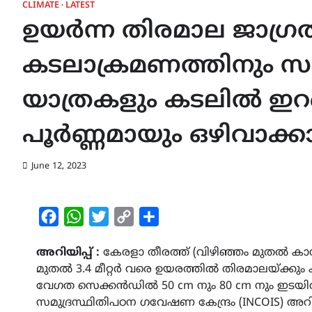
CLIMATE
LATEST
ഉയർന്ന തിരമാല ജാഗ്ര
കടലാക്രമണത്തിനും സാധ
യാത്രകളും കടലിൽ ഇറങ
പൂർണ്ണമായും ഒഴിവാക്
June 12, 2023
Facebook
WhatsApp
Twitter
Copy
Share
Link
അറിയിപ്പ് :
കേരളാ തീരത്ത് (വിഴിഞ്ഞം മുതൽ കാസ
മുതൽ 3.4 മീറ്റർ വരെ ഉയരത്തിൽ തിരമാലയ്ക്കും
വേഗത സെക്കൻഡിൽ 50 cm നും 80 cm നും ഇടയിൽ
സമുദ്രസ്ഥിതിപഠന ഗവേഷണ കേന്ദ്രം (INCOIS) അറിയ