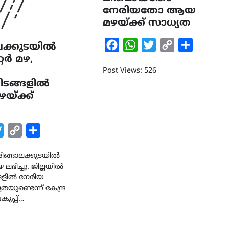
നേരിയതോ ആയ
മഴയ്ക്ക് സാധ്യത
Facebook
WhatsApp
Twitter
Copy
Share
ലക്കുടയിൽ
റ്റർ മഴ,
Link
Post Views: 526
ടയിടങ്ങളിൽ
യ്ക്ക്
k
tsApp
Twitter
Copy
Share
Link
ഇരിങ്ങാലക്കുടയിൽ
CLIMATE
LATEST
 മഴ ലഭിച്ചു. ജില്ലയിൽ
ഇടത്തരം മഴയ്ക്കും കാറ്റിനു
ടങ്ങളിൽ നേരിയ
സാധ്യത ഇരിങ്ങാലക്കുടയി
തയുണ്ടെന്ന് കേന്ദ്ര
4.4 മില്ലി മീറ്റർ മഴ ലഭിച്ചു
ുപ്പ്…
August 6, 2026