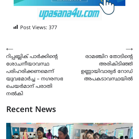
Post Views:
377
Post
⟵
⟶
റിപ്പബ്ലിക് പാർക്കിന്റെ
രാമഞ്ചിറ തോടിന്‍റെ
navigation
ശോചനീയാവസ്ഥ
അരികിടിഞ്ഞ്
പരിഹരിക്കണമെന്ന്
ഉണ്ണായിവാര്യർ റോഡ്
യുവമോർച്ച – നഗരസഭ
അപകടാവസ്ഥയിൽ
ചെയർമാന് പരാതി
നൽകി
Recent News