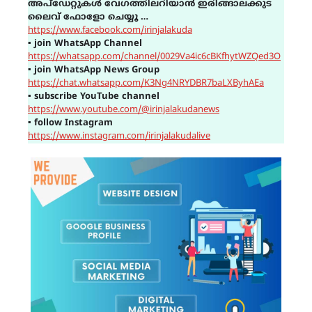
അപ്ഡേറ്റുകൾ വേഗത്തിലറിയാൻ ഇരിങ്ങാലക്കുട
ലൈവ് ഫോളോ ചെയ്യൂ …
https://www.facebook.com/irinjalakuda
▪
join WhatsApp Channel
https://whatsapp.com/channel/0029Va4ic6cBKfhytWZQed3O
▪
join WhatsApp News Group
https://chat.whatsapp.com/K3Ng4NRYDBR7baLXByhAEa
▪
subscribe YouTube channel
https://www.youtube.com/@irinjalakudanews
▪
follow Instagram
https://www.instagram.com/irinjalakudalive