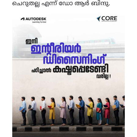
ചെറുതല്ല എന്ന് ഡോ ആർ ബിന്ദു.