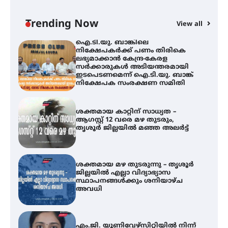
ന
നിക്ഷേപകർക്ക് പണം തിരികെ
ലഭ്യമാക്കാൻ കേന്ദ്ര-കേരള
സർക്കാരുകൾ അടിയന്തരമായി
Trending Now
View all
ഇടപെടണമെന്ന് ഐ.ടി.യു. ബാങ്ക്
നിക്ഷേപക സംരക്ഷണ സമിതി
ശക്തമായ കാറ്റിന് സാധ്യത –
ആഗസ്റ്റ് 12 വരെ മഴ തുടരും,
തൃശൂർ ജില്ലയിൽ മഞ്ഞ അലർട്ട്
ശക്തമായ മഴ തുടരുന്നു – തൃശൂർ
ജില്ലയിൽ എല്ലാ വിദ്യാഭ്യാസ
സ്ഥാപനങ്ങൾക്കും ശനിയാഴ്ച
അവധി
എം.ജി. യൂണിവേഴ്‌സിറ്റിയിൽ നിന്ന്
ഇംഗ്ളീഷ് സാഹിത്യത്തിൽ
ഡോക്ടറേറ്റ് നേടിയ എൻ. ആര്യ