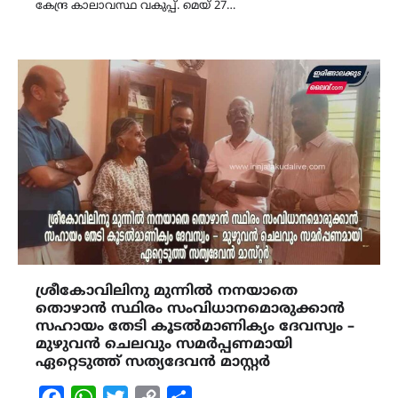
കേന്ദ്ര കാലാവസ്ഥ വകുപ്പ്. മെയ് 27…
ശ്രീകോവിലിനു മുന്നിൽ നനയാതെ
തൊഴാൻ സ്ഥിരം സംവിധാനമൊരുക്കാൻ
സഹായം തേടി കൂടൽമാണിക്യം ദേവസ്വം –
മുഴുവൻ ചെലവും സമർപ്പണമായി
ഏറ്റെടുത്ത് സത്യദേവൻ മാസ്റ്റർ
Facebook
WhatsApp
Twitter
Copy
Share