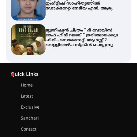
ട്യുണീഷ്യൻ ചിത്രം ” ദി വോയിസ്
ഓഫ് ഹിന്ദ് റജബ് ” ഇരിങ്ങാലക്കുട
ഫിലിം സൊസൈറ്റി ആഗസ്റ്റ് 7
വെള്ളിയാഴ്ച സ്‌ക്രീൻ ചെയ്യുന്നു
തിരനോട്ടം ‘അരങ്ങ് 2026’ ഉണർന്നു
ഐ.ടി.യു. ബാങ്കിലെ
നിക്ഷേപകർക്ക് പണം തിരികെ
Quick Links
ലഭ്യമാക്കാൻ കേന്ദ്ര-കേരള
സർക്കാരുകൾ അടിയന്തരമായി
ഇടപെടണമെന്ന് ഐ.ടി.യു. ബാങ്ക്
Home
നിക്ഷേപക സംരക്ഷണ സമിതി
Latest
ശക്തമായ കാറ്റിന് സാധ്യത –
Exclusive
ആഗസ്റ്റ് 12 വരെ മഴ തുടരും,
തൃശൂർ ജില്ലയിൽ മഞ്ഞ അലർട്ട്
Sanchari
Contact