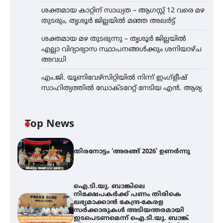
ശക്തമായ കാറ്റിന് സാധ്യത – ആഗസ്റ്റ് 12 വരെ മഴ
തുടരും, തൃശൂർ ജില്ലയിൽ മഞ്ഞ അലർട്ട്
ശക്തമായ മഴ തുടരുന്നു – തൃശൂർ ജില്ലയിൽ
എല്ലാ വിദ്യാഭ്യാസ സ്ഥാപനങ്ങൾക്കും ശനിയാഴ്ച
അവധി
എം.ജി. യൂണിവേഴ്‌സിറ്റിയിൽ നിന്ന് ഇംഗ്ളീഷ്
സാഹിത്യത്തിൽ ഡോക്ടറേറ്റ് നേടിയ എൻ. ആര്യ
Top News
തിരനോട്ടം ‘അരങ്ങ് 2026’ ഉണർന്നു
ഐ.ടി.യു. ബാങ്കിലെ
നിക്ഷേപകർക്ക് പണം തിരികെ
ലഭ്യമാക്കാൻ കേന്ദ്ര-കേരള
സർക്കാരുകൾ അടിയന്തരമായി
ഇടപെടണമെന്ന് ഐ.ടി.യു. ബാങ്ക്