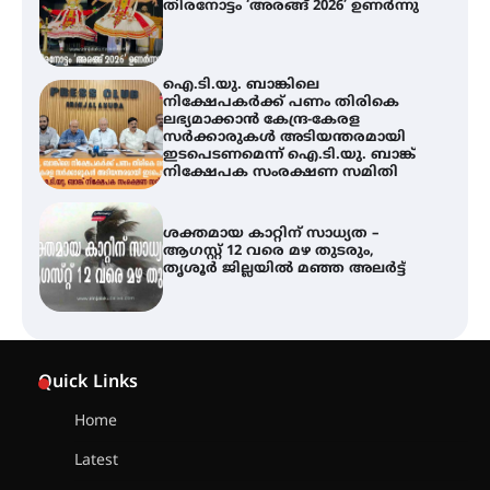
ലഭ്യമാക്കാൻ കേന്ദ്ര-കേരള
സർക്കാരുകൾ അടിയന്തരമായി
ഇടപെടണമെന്ന് ഐ.ടി.യു. ബാങ്ക്
നിക്ഷേപക സംരക്ഷണ സമിതി
ശക്തമായ കാറ്റിന് സാധ്യത –
ആഗസ്റ്റ് 12 വരെ മഴ തുടരും,
തൃശൂർ ജില്ലയിൽ മഞ്ഞ അലർട്ട്
അരങ്ങ് 2026-ന്
സാംസ്കാരികപ്പൊലിമയോടെ
സമാപനം
എ.കെ.സി.സി.യുടെ സൗജന്യ
Quick Links
ആയുർവേദ മെഡിക്കൽ ക്യാമ്പ്
Home
Latest
ഇരിങ്ങാലക്കുട – ഗുരുവായൂർ –