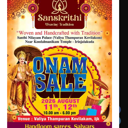
ട്യുണീഷ്യൻ ചിത്രം ” ദി വോയിസ്
ഓഫ് ഹിന്ദ് റജബ് ” ഇരിങ്ങാലക്കുട
ഫിലിം സൊസൈറ്റി ആഗസ്റ്റ് 7
വെള്ളിയാഴ്ച സ്‌ക്രീൻ ചെയ്യുന്നു
സെന്റ് ജോസഫ്സ് കോളജ്
കോമേഴ്‌സ് അസോസിയേഷന്
തുടക്കമായി
Get In Touch
Twitter
Facebook
LinkedIn
Instagram