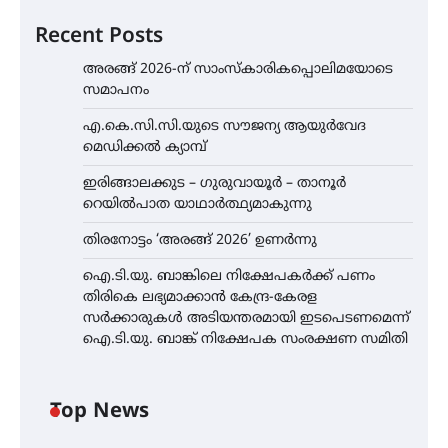
Recent Posts
അരങ്ങ് 2026-ന് സാംസ്കാരികപ്പൊലിമയോടെ
സമാപനം
എ.കെ.സി.സി.യുടെ സൗജന്യ ആയുർവേദ
മെഡിക്കൽ ക്യാമ്പ്
ഇരിങ്ങാലക്കുട – ഗുരുവായൂർ – താനൂർ
റെയിൽപാത യാഥാർത്ഥ്യമാകുന്നു
തിരനോട്ടം ‘അരങ്ങ് 2026’ ഉണർന്നു
ഐ.ടി.യു. ബാങ്കിലെ നിക്ഷേപകർക്ക് പണം
തിരികെ ലഭ്യമാക്കാൻ കേന്ദ്ര-കേരള
സർക്കാരുകൾ അടിയന്തരമായി ഇടപെടണമെന്ന്
ഐ.ടി.യു. ബാങ്ക് നിക്ഷേപക സംരക്ഷണ സമിതി
Top News