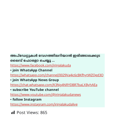
അപ്ഡേറ്റുകൾ വേഗത്തിലറിയാൻ ഇരിങ്ങാലക്കുട
ലൈവ് ഫോളോ ചെയ്യൂ …
https://www.facebook.com/irinjalakuda
▪
join WhatsApp Channel
https://whatsapp.com/channel/0029Va4ic6cBKfhytWZQed3O
▪
join WhatsApp News Group
https://chat.whatsapp.com/K3Ng4NRYDBR7baLXByhAEa
▪
subscribe YouTube channel
https://www.youtube.com/@irinjalakudanews
▪
follow Instagram
https://www.instagram.com/irinjalakudalive
Post Views:
865