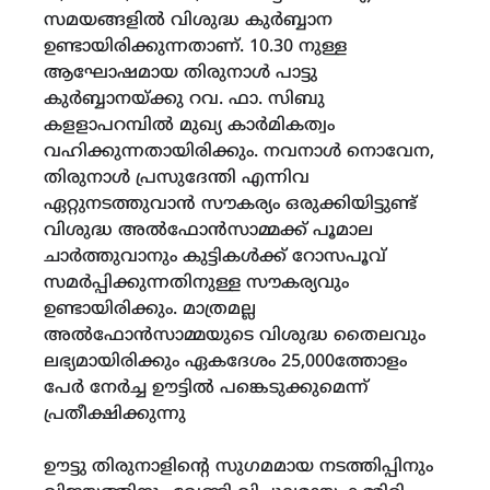
സമയങ്ങളിൽ വിശുദ്ധ കുർബ്ബാന
ഉണ്ടായിരിക്കുന്നതാണ്. 10.30 നുള്ള
ആഘോഷമായ തിരുനാൾ പാട്ടു
കുർബ്ബാനയ്ക്കു റവ. ഫാ. സിബു
കളളാപറമ്പിൽ മുഖ്യ കാർമികത്വം
വഹിക്കുന്നതായിരിക്കും. നവനാൾ നൊവേന,
തിരുനാൾ പ്രസുദേന്തി എന്നിവ
ഏറ്റുനടത്തുവാൻ സൗകര്യം ഒരുക്കിയിട്ടുണ്ട്
വിശുദ്ധ അൽഫോൻസാമ്മക്ക് പൂമാല
ചാർത്തുവാനും കുട്ടികൾക്ക് റോസപൂവ്
സമർപ്പിക്കുന്നതിനുള്ള സൗകര്യവും
ഉണ്ടായിരിക്കും. മാത്രമല്ല
അൽഫോൻസാമ്മയുടെ വിശുദ്ധ തൈലവും
ലഭ്യമായിരിക്കും ഏകദേശം 25,000ത്തോളം
പേർ നേർച്ച ഊട്ടിൽ പങ്കെടുക്കുമെന്ന്
പ്രതീക്ഷിക്കുന്നു
ഊട്ടു തിരുനാളിന്റെ സുഗമമായ നടത്തിപ്പിനും