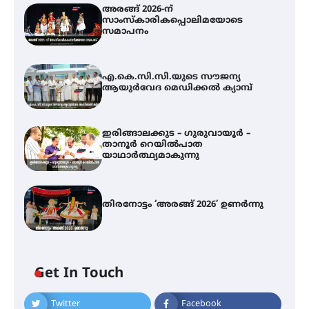
അരങ്ങ് 2026-ന്
സാംസ്കാരികപ്പൊലിമയോടെ
സമാപനം
എ.കെ.സി.സി.യുടെ സൗജന്യ
ആയുർവേദ മെഡിക്കൽ ക്യാമ്പ്
ഇരിങ്ങാലക്കുട – ഗുരുവായൂർ –
താനൂർ റെയിൽപാത
യാഥാർത്ഥ്യമാകുന്നു
തിരനോട്ടം ‘അരങ്ങ് 2026’ ഉണർന്നു
എ.കെ.സി.സി.യുടെ സൗജന്യ
ആയുർവേദ മെഡിക്കൽ ക്യാമ്പ്
Get In Touch
Twitter
Facebook
ഇരിങ്ങാലക്കുട – ഗുരുവായൂർ –