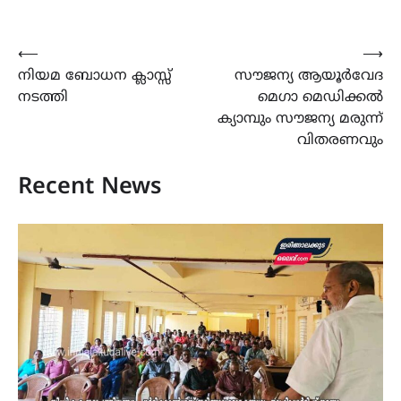
Post
⟵
⟶
നിയമ ബോധന ക്ലാസ്സ്
സൗജന്യ ആയൂർവേദ
navigation
നടത്തി
മെഗാ മെഡിക്കൽ
ക്യാമ്പും സൗജന്യ മരുന്ന്
വിതരണവും
Recent News