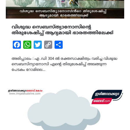
വിശുദ്ധ സെബസ്ത്യാനോസിൻ്റെ
തിരുശേഷിപ്പ് ആദ്യമായി ഭാരതത്തിലേക്ക്
Facebook
WhatsApp
Twitter
Copy
Share
Link
അരിപ്പാലം : എ .ഡി 304 ൽ രക്തസാക്ഷിത്വം വരിച്ച വിശുദ്ധ
സെബസിന്യാനോസി എൻ്റെ തിരുശേഷിപ്പ് അടങ്ങുന്ന
പേടകം റോമിലെ…