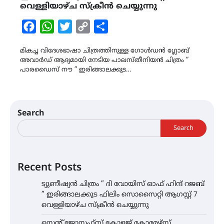
വെള്ളിയാഴ്ച സ്ക്രീൻ ചെയ്യുന്നു
Facebook
WhatsApp
Twitter
Copy
Share
Link
മികച്ച വിദേശഭാഷാ ചിത്രത്തിനുള്ള ഗോൾഡൻ ഗ്ലോബ്
അവാർഡ് ആദ്യമായി നേടിയ പാലസ്തീനിയൻ ചിത്രം ”
പാരഡൈസ് നൗ ” ഇരിങ്ങാലക്കുട…
Search
Search
Recent Posts
ട്യുണീഷ്യൻ ചിത്രം ” ദി വോയിസ് ഓഫ് ഹിന്ദ് റജബ്
” ഇരിങ്ങാലക്കുട ഫിലിം സൊസൈറ്റി ആഗസ്റ്റ് 7
വെള്ളിയാഴ്ച സ്‌ക്രീൻ ചെയ്യുന്നു
സെന്റ് ജോസഫ്സ് കോളജ് കോമേഴ്‌സ്