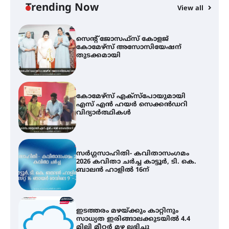
Trending Now
View all
കോമേഴ്സ് എക്സ്പോയുമായി
എസ് എൻ ഹയർ സെക്കൻഡറി
വിദ്യാർത്ഥികൾ
സർഗ്ഗസാഹിതി- കവിതാസംഗമം
2026 കവിതാ ചർച്ച കാട്ടൂർ, ടി. കെ.
ബാലൻ ഹാളിൽ 16ന്
ഇടത്തരം മഴയ്ക്കും കാറ്റിനും
സാധ്യത ഇരിങ്ങാലക്കുടയിൽ 4.4
മില്ലി മീറ്റർ മഴ ലഭിച്ചു
ഐ.ഐ.ടി മദ്രാസ്സിൽ നിന്നും
ഡോക്ടറേറ്റ് – ഇരിങ്ങാലക്കുട
സ്വദേശി ആതിര എം കെ യുടെ