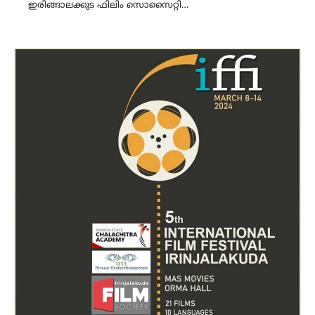
ഇരിങ്ങാലക്കുട ഫിലിം സൊസൈറ്റി…