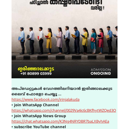
അപ്ഡേറ്റുകൾ വേഗത്തിലറിയാൻ ഇരിങ്ങാലക്കുട
ലൈവ് ഫോളോ ചെയ്യൂ …
https://www.facebook.com/irinjalakuda
▪
join WhatsApp Channel
https://whatsapp.com/channel/0029Va4ic6cBKfhytWZQed3O
▪
join WhatsApp News Group
https://chat.whatsapp.com/K3Ng4NRYDBR7baLXByhAEa
▪
subscribe YouTube channel