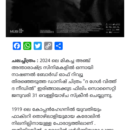
Facebook
WhatsApp
Twitter
Copy
Share
Link
ചലച്ചിത്രം :
2024 ലെ മികച്ച അഞ്ച്
അന്താരാഷ്ട്ര സിനിമകളിൽ ഒന്നായി
നാഷണൽ ബോർഡ് ഓഫ് റിവ്യൂ
തിരഞ്ഞെടുത്ത ഡാനിഷ് ചിത്രം “ദ ഗേൾ വിത്ത്
ദ നീഡിൽ” ഇരിങ്ങാലക്കുട ഫിലിം സൊസൈറ്റി
ജനുവരി 31 വെള്ളിയാഴ്ച സ്ക്രീൻ ചെയ്യുന്നു.
1919 ലെ കോപ്പൻഹേഗനിൽ യുവതിയും
ഫാക്ടറി തൊഴിലാളിയുമായ കരോലിൻ
നിലനില്പിനായുള്ള പോരാട്ടത്തിലാണ് .