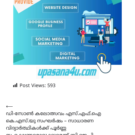
Post Views:
593
Post
⟵
ഡി-സോൺ കലോത്സവം എസ്.എഫ്.ഐ
navigation
കെ.എസ്.യു സംഘർഷം – സാധാരണ
വിദ്യാർത്ഥികൾക്ക് പൂർണ്ണ