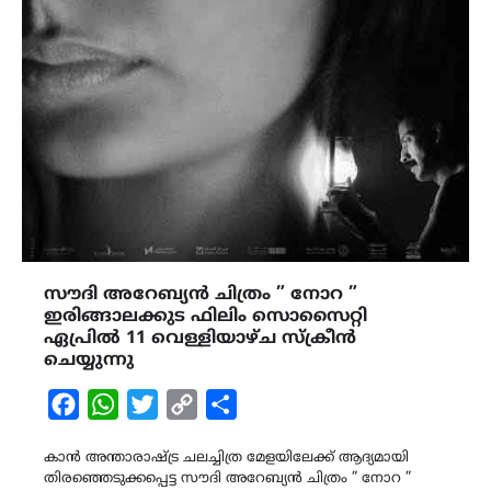
സൗദി അറേബ്യൻ ചിത്രം ” നോറ ”
ഇരിങ്ങാലക്കുട ഫിലിം സൊസൈറ്റി
ഏപ്രിൽ 11 വെള്ളിയാഴ്ച സ്ക്രീൻ
ചെയ്യുന്നു
Facebook
WhatsApp
Twitter
Copy
Share
Link
കാൻ അന്താരാഷ്ട്ര ചലച്ചിത്ര മേളയിലേക്ക് ആദ്യമായി
തിരഞ്ഞെടുക്കപ്പെട്ട സൗദി അറേബ്യൻ ചിത്രം ” നോറ ”