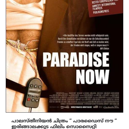
പാലസ്തീനിയൻ ചിത്രം ” പാരഡൈസ് നൗ ”
ഇരിങ്ങാലക്കുട ഫിലിം സൊസൈറ്റി