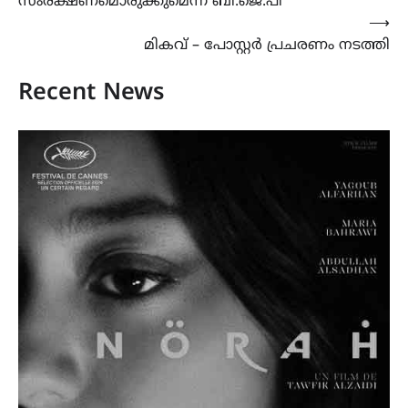
സംരക്ഷണമൊരുക്കുമെന്ന് ബി.ജെ.പി
⟶
മികവ് – പോസ്റ്റർ പ്രചരണം നടത്തി
Recent News