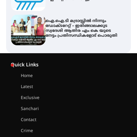
നേട്ടം പ്രതിസന്ധികളോട് പൊരുതി
ട്യുണീഷ്യൻ ചിത്രം ” ദി വോയിസ്
ഓഫ് ഹിന്ദ് റജബ് ” ഇരിങ്ങാലക്കുട
ഫിലിം സൊസൈറ്റി ആഗസ്റ്റ് 7
വെള്ളിയാഴ്ച സ്‌ക്രീൻ ചെയ്യുന്നു
സെന്റ് ജോസഫ്സ് കോളജ്
കോമേഴ്‌സ് അസോസിയേഷന്
Quick Links
തുടക്കമായി
Home
Latest
കോമേഴ്സ് എക്സ്പോയുമായി
എസ് എൻ ഹയർ സെക്കൻഡറി
Exclusive
വിദ്യാർത്ഥികൾ
Sanchari
Contact
സർഗ്ഗസാഹിതി- കവിതാസംഗമം
Crime
2026 കവിതാ ചർച്ച കാട്ടൂർ, ടി. കെ.
ബാലൻ ഹാളിൽ 16ന്