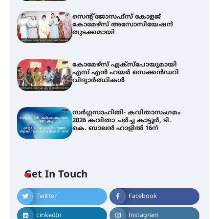
സെന്റ് ജോസഫ്സ് കോളജ്
കോമേഴ്‌സ് അസോസിയേഷന്
തുടക്കമായി
കോമേഴ്സ് എക്സ്പോയുമായി
എസ് എൻ ഹയർ സെക്കൻഡറി
വിദ്യാർത്ഥികൾ
സർഗ്ഗസാഹിതി- കവിതാസംഗമം
2026 കവിതാ ചർച്ച കാട്ടൂർ, ടി.
കെ. ബാലൻ ഹാളിൽ 16ന്
Get In Touch
Twitter
Facebook
LinkedIn
Instagram