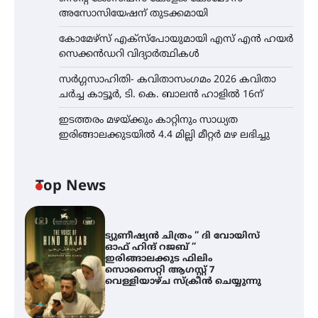
അസോസിയേഷന് തുടക്കമായി
കോമേഴ്സ് എക്സ്പോയുമായി എസ് എൻ ഹയർ
സെക്കൻഡറി വിദ്യാർത്ഥികൾ
സർഗ്ഗസാഹിതി- കവിതാസംഗമം 2026 കവിതാ
ചർച്ച കാട്ടൂർ, ടി. കെ. ബാലൻ ഹാളിൽ 16ന്
ഇടത്തരം മഴയ്ക്കും കാറ്റിനും സാധ്യത
ഇരിങ്ങാലക്കുടയിൽ 4.4 മില്ലി മീറ്റർ മഴ ലഭിച്ചു
Top News
ട്യുണീഷ്യൻ ചിത്രം ” ദി വോയിസ്
ഓഫ് ഹിന്ദ് റജബ് ”
ഇരിങ്ങാലക്കുട ഫിലിം
സൊസൈറ്റി ആഗസ്റ്റ് 7
വെള്ളിയാഴ്ച സ്‌ക്രീൻ ചെയ്യുന്നു