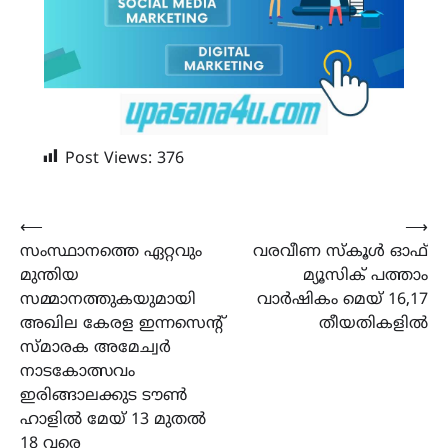
Post Views:
376
Post
⟵
⟶
സംസ്ഥാനത്തെ ഏറ്റവും
വരവീണ സ്കൂൾ ഓഫ്
navigation
മുന്തിയ
മ്യൂസിക് പത്താം
സമ്മാനത്തുകയുമായി
വാർഷികം മെയ് 16,17
അഖില കേരള ഇന്നസെൻ്റ്
തീയതികളിൽ
സ്മാരക അമേച്വർ
നാടകോത്സവം
ഇരിങ്ങാലക്കുട ടൗൺ
ഹാളിൽ മേയ് 13 മുതൽ
18 വരെ