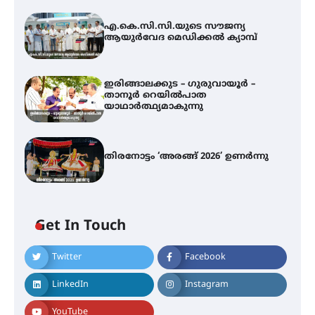
എ.കെ.സി.സി.യുടെ സൗജന്യ
ആയുർവേദ മെഡിക്കൽ ക്യാമ്പ്
ഇരിങ്ങാലക്കുട – ഗുരുവായൂർ –
താനൂർ റെയിൽപാത
യാഥാർത്ഥ്യമാകുന്നു
തിരനോട്ടം ‘അരങ്ങ് 2026’ ഉണർന്നു
എ.കെ.സി.സി.യുടെ സൗജന്യ
ആയുർവേദ മെഡിക്കൽ ക്യാമ്പ്
Get In Touch
ഇരിങ്ങാലക്കുട – ഗുരുവായൂർ –
Twitter
Facebook
താനൂർ റെയിൽപാത
യാഥാർത്ഥ്യമാകുന്നു
LinkedIn
Instagram
YouTube