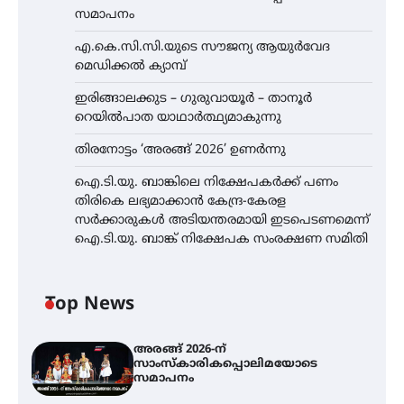
സമാപനം
എ.കെ.സി.സി.യുടെ സൗജന്യ ആയുർവേദ
മെഡിക്കൽ ക്യാമ്പ്
ഇരിങ്ങാലക്കുട – ഗുരുവായൂർ – താനൂർ
റെയിൽപാത യാഥാർത്ഥ്യമാകുന്നു
തിരനോട്ടം ‘അരങ്ങ് 2026’ ഉണർന്നു
ഐ.ടി.യു. ബാങ്കിലെ നിക്ഷേപകർക്ക് പണം
തിരികെ ലഭ്യമാക്കാൻ കേന്ദ്ര-കേരള
സർക്കാരുകൾ അടിയന്തരമായി ഇടപെടണമെന്ന്
ഐ.ടി.യു. ബാങ്ക് നിക്ഷേപക സംരക്ഷണ സമിതി
Top News
അരങ്ങ് 2026-ന്
സാംസ്കാരികപ്പൊലിമയോടെ
സമാപനം