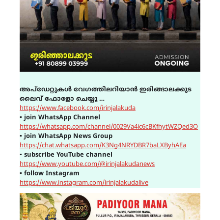
അപ്ഡേറ്റുകൾ വേഗത്തിലറിയാൻ ഇരിങ്ങാലക്കുട
ലൈവ് ഫോളോ ചെയ്യൂ …
https://www.facebook.com/irinjalakuda
▪
join WhatsApp Channel
https://whatsapp.com/channel/0029Va4ic6cBKfhytWZQed3O
▪
join WhatsApp News Group
https://chat.whatsapp.com/K3Ng4NRYDBR7baLXByhAEa
▪
subscribe YouTube channel
https://www.youtube.com/@irinjalakudanews
▪
follow Instagram
https://www.instagram.com/irinjalakudalive