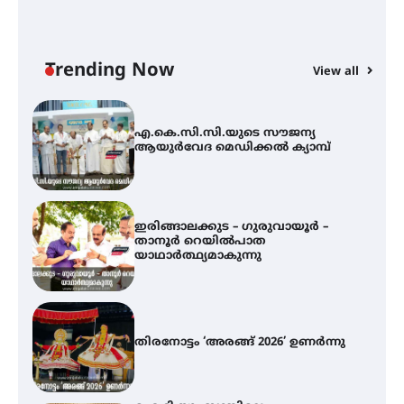
എ.കെ.സി.സി.യുടെ സൗജന്യ
ആയുർവേദ മെഡിക്കൽ ക്യാമ്പ്
Trending Now
View all
ഇരിങ്ങാലക്കുട – ഗുരുവായൂർ –
താനൂർ റെയിൽപാത
യാഥാർത്ഥ്യമാകുന്നു
തിരനോട്ടം ‘അരങ്ങ് 2026’ ഉണർന്നു
ഐ.ടി.യു. ബാങ്കിലെ
നിക്ഷേപകർക്ക് പണം തിരികെ
ലഭ്യമാക്കാൻ കേന്ദ്ര-കേരള
സർക്കാരുകൾ അടിയന്തരമായി
ഇടപെടണമെന്ന് ഐ.ടി.യു. ബാങ്ക്
നിക്ഷേപക സംരക്ഷണ സമിതി