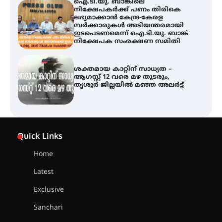
ശക്തമായ കാറ്റിന് സാധ്യത –
ആഗസ്റ്റ് 12 വരെ മഴ തുടരും,
തൃശൂർ ജില്ലയിൽ മഞ്ഞ അലർട്ട്
അരങ്ങ് 2026-ന്
സാംസ്കാരികപ്പൊലിമയോടെ
സമാപനം
എ.കെ.സി.സി.യുടെ സൗജന്യ
Quick Links
ആയുർവേദ മെഡിക്കൽ ക്യാമ്പ്
Home
Latest
ഇരിങ്ങാലക്കുട – ഗുരുവായൂർ –
താനൂർ റെയിൽപാത
Exclusive
യാഥാർത്ഥ്യമാകുന്നു
Sanchari