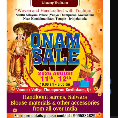
ട്യുണീഷ്യൻ ചിത്രം ” ദി വോയിസ്
ഓഫ് ഹിന്ദ് റജബ് ” ഇരിങ്ങാലക്കുട
ഫിലിം സൊസൈറ്റി ആഗസ്റ്റ് 7
വെള്ളിയാഴ്ച സ്‌ക്രീൻ ചെയ്യുന്നു
സെന്റ് ജോസഫ്സ് കോളജ്
കോമേഴ്‌സ് അസോസിയേഷന്
തുടക്കമായി
Get In Touch
Twitter
Facebook
LinkedIn
Instagram
YouTube