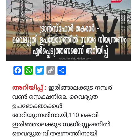
Facebook
WhatsApp
Twitter
Copy
Share
Link
അറിയിപ്പ് :
ഇരിങ്ങാലക്കുട നമ്പർ
വൺ സെക്ഷനിലെ വൈദ്യുത
ഉപഭോക്താക്കൾ
അറിയുന്നതിനായി,110 കെവി
ഇരിഞ്ഞാലക്കുട സബ്സ്റ്റേഷനിൽ
വൈദ്യുത വിതരണത്തിനായി