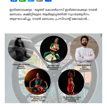
Link
ഇരിങ്ങാലക്കുട : യൂത്ത് കോൺഗ്രസ് ഇരിങ്ങാലക്കുട ടൗൺ
മണ്ഡലം കമ്മിറ്റിയുടെ ആഭിമുഖ്യത്തിൽ സ്വാതന്ത്ര്യദിനം
ആഘോഷിച്ചു. ടൗൺ മണ്ഡലം പ്രസിഡന്റ് ജോമോൻ…