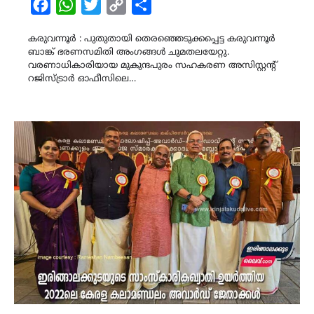
Facebook
WhatsApp
Twitter
Copy
Share
Link
കരുവന്നൂർ : പുതുതായി തെരഞ്ഞെടുക്കപ്പെട്ട കരുവന്നൂർ
ബാങ്ക് ഭരണസമിതി അംഗങ്ങൾ ചുമതലയേറ്റു.
വരണാധികാരിയായ മുകുന്ദപുരം സഹകരണ അസിസ്റ്റൻ്റ്
റജിസ്‌ട്രാർ ഓഫീസിലെ…