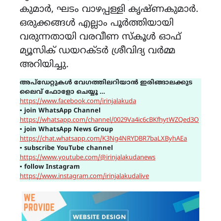
കുമാർ, ഘടം വാഴപ്പള്ളി കൃഷ്ണകുമാർ.
ഒരുക്കങ്ങൾ എല്ലാം പൂർത്തിയായി
വരുന്നതായി വരവീണ സ്കൂൾ ഓഫ്
മ്യൂസിക് ഡയറക്ടർ ശ്രീവിദ്യ വർമ്മ
അറിയിച്ചു.
അപ്ഡേറ്റുകൾ വേഗത്തിലറിയാൻ ഇരിങ്ങാലക്കുട
ലൈവ് ഫോളോ ചെയ്യൂ …
https://www.facebook.com/irinjalakuda
▪
join WhatsApp Channel
https://whatsapp.com/channel/0029Va4ic6cBKfhytWZQed3O
▪
join WhatsApp News Group
https://chat.whatsapp.com/K3Ng4NRYDBR7baLXByhAEa
▪
subscribe YouTube channel
https://www.youtube.com/@irinjalakudanews
▪
follow Instagram
https://www.instagram.com/irinjalakudalive