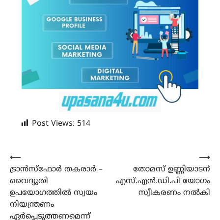
Post Views:
514
Post
⟵
⟶
ട്രാൻസ്ഫോർ തകരാർ –
തോമസ് ഉണ്ണിയാടന്
navigation
വൈദ്യുതി
എസ്.എൻ.ഡി.പി യോഗം
ഉപയോഗത്തിൽ സ്വയം
സ്വീകരണം നൽകി
നിയന്ത്രണം
ഏർപ്പെടുത്തണമെന്ന്