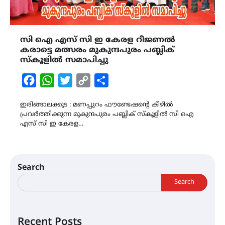
സി ഐ എസ് സി ഇ കേരള റീജണൽ
കരാട്ടെ മത്സരം മുകുന്ദപുരം പബ്ലിക്
സ്കൂളിൽ സമാപിച്ചു
Facebook
WhatsApp
Twitter
Copy
Share
Link
ഇരിങ്ങാലക്കുട : മണപ്പുറം ഫൗണ്ടേഷന്റെ കീഴിൽ
പ്രവർത്തിക്കുന്ന മുകുന്ദപുരം പബ്ലിക് സ്കൂളിൽ സി ഐ
എസ് സി ഇ കേരള…
Search
Search
Recent Posts