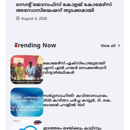
കോമേഴ്‌സ് അസോസിയേഷന്
സെന്റ് ജോസഫ്സ് കോളജ് കോമേഴ്‌സ്
ക
തുടക്കമായി
അസോസിയേഷന് തുടക്കമായി
എ
വ
August 6, 2026
കോമേഴ്സ് എക്സ്പോയുമായി
എസ് എൻ ഹയർ സെക്കൻഡറി
വിദ്യാർത്ഥികൾ
Trending Now
View all
സർഗ്ഗസാഹിതി- കവിതാസംഗമം
2026 കവിതാ ചർച്ച കാട്ടൂർ, ടി. കെ.
ബാലൻ ഹാളിൽ 16ന്
ഇടത്തരം മഴയ്ക്കും കാറ്റിനും
സാധ്യത ഇരിങ്ങാലക്കുടയിൽ 4.4
മില്ലി മീറ്റർ മഴ ലഭിച്ചു
ഐ.ഐ.ടി മദ്രാസ്സിൽ നിന്നും