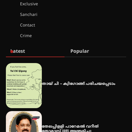
2026 കവിതാ ചർച്ച കാട്ടൂർ, ടി. കെ.
Exclusive
ബാലൻ ഹാളിൽ 16ന്
Sanchari
Contact
ഇടത്തരം മഴയ്ക്കും കാറ്റിനും
Crime
സാധ്യത ഇരിങ്ങാലക്കുടയിൽ 4.4
മില്ലി മീറ്റർ മഴ ലഭിച്ചു
Latest
Popular
ഐ.ഐ.ടി മദ്രാസ്സിൽ നിന്നും
ഡോക്ടറേറ്റ് – ഇരിങ്ങാലക്കുട
സ്വദേശി ആതിര എം കെ യുടെ
നേട്ടം പ്രതിസന്ധികളോട് പൊരുതി
തായ് ചി – ക്വിഗോങ്ങ് പരിചയപ്പെടാം
മെഡിക്കൽ ക്യാമ്പ്
തേലപ്പിളളി പാറേമൽ വറീത്
തോമാസ് (69) അന്തരിച്ചു