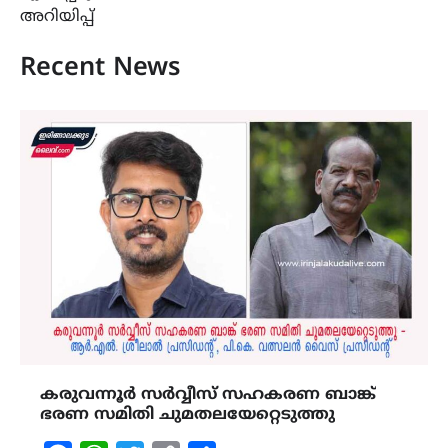
അറിയിപ്പ്
Recent News
കരുവന്നൂർ സർവ്വീസ് സഹകരണ ബാങ്ക്
ഭരണ സമിതി ചുമതലയേറ്റെടുത്തു