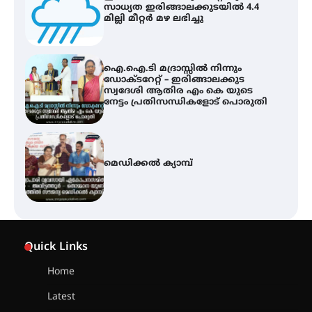
ഡോക്ടറേറ്റ് – ഇരിങ്ങാലക്കുട
സ്വദേശി ആതിര എം കെ യുടെ
നേട്ടം പ്രതിസന്ധികളോട് പൊരുതി
മെഡിക്കൽ ക്യാമ്പ്
സെന്റ് ജോസഫ്സ് കോളജ്
കോമേഴ്‌സ് അസോസിയേഷന്
തുടക്കമായി
കോമേഴ്സ് എക്സ്പോയുമായി
എസ് എൻ ഹയർ സെക്കൻഡറി
Quick Links
വിദ്യാർത്ഥികൾ
Home
Latest
സർഗ്ഗസാഹിതി- കവിതാസംഗമം