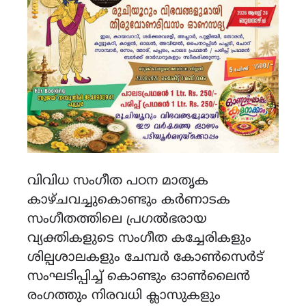
വിവിധ സംഗീത പഠന മാതൃക
കാഴ്ചവച്ചുകൊണ്ടും കർണാടക
സംഗീതത്തിലെ പ്രഗൽഭരായ
വ്യക്തികളുടെ സംഗീത കച്ചേരികളും
ശില്പശാലകളും ചേമ്പർ കോൺസെർട്
സംഘടിപ്പിച്ച് കൊണ്ടും ഓൺലൈൻ
രംഗത്തും നിരവധി ക്ലാസുകളും