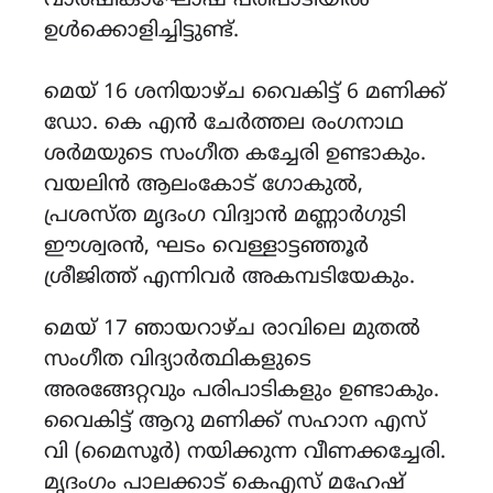
വാർഷികാഘോഷ പരിപാടിയിൽ
ഉൾക്കൊളിച്ചിട്ടുണ്ട്.
മെയ് 16 ശനിയാഴ്ച വൈകിട്ട് 6 മണിക്ക്
ഡോ. കെ എൻ ചേർത്തല രംഗനാഥ
ശർമയുടെ സംഗീത കച്ചേരി ഉണ്ടാകും.
വയലിൻ ആലംകോട് ഗോകുൽ,
പ്രശസ്ത മൃദംഗ വിദ്വാൻ മണ്ണാർഗുടി
ഈശ്വരൻ, ഘടം വെള്ളാട്ടഞ്ഞൂർ
ശ്രീജിത്ത് എന്നിവർ അകമ്പടിയേകും.
മെയ് 17 ഞായറാഴ്ച രാവിലെ മുതൽ
സംഗീത വിദ്യാർത്ഥികളുടെ
അരങ്ങേറ്റവും പരിപാടികളും ഉണ്ടാകും.
വൈകിട്ട് ആറു മണിക്ക് സഹാന എസ്
വി (മൈസൂർ) നയിക്കുന്ന വീണക്കച്ചേരി.
മൃദംഗം പാലക്കാട് കെഎസ് മഹേഷ്