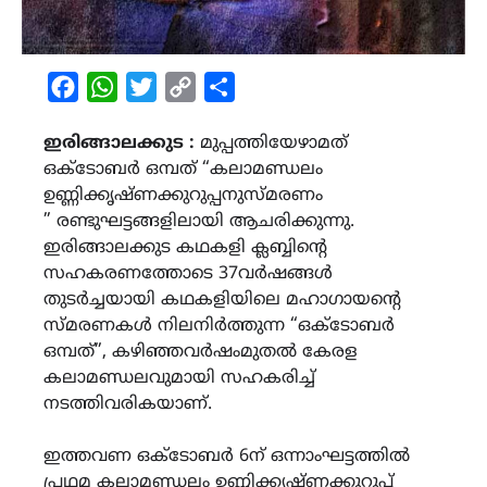
Facebook
WhatsApp
Twitter
Copy
Share
Link
ഇരിങ്ങാലക്കുട :
മുപ്പത്തിയേഴാമത്
ഒക്ടോബർ ഒമ്പത് “കലാമണ്ഡലം
ഉണ്ണിക്കൃഷ്ണക്കുറുപ്പനുസ്മരണം
” രണ്ടുഘട്ടങ്ങളിലായി ആചരിക്കുന്നു.
ഇരിങ്ങാലക്കുട കഥകളി ക്ലബ്ബിൻ്റെ
സഹകരണത്തോടെ 37വർഷങ്ങൾ
തുടർച്ചയായി കഥകളിയിലെ മഹാഗായൻ്റെ
സ്മരണകൾ നിലനിർത്തുന്ന “ഒക്ടോബർ
ഒമ്പത്”, കഴിഞ്ഞവർഷംമുതൽ കേരള
കലാമണ്ഡലവുമായി സഹകരിച്ച്
നടത്തിവരികയാണ്.
ഇത്തവണ ഒക്ടോബർ 6ന് ഒന്നാംഘട്ടത്തിൽ
പ്രഥമ കലാമണ്ഡലം ഉണ്ണിക്കൃഷ്ണക്കുറുപ്പ്