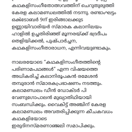
കഥകളിസംഗീതോത്സവത്തിന് ചെറുതുരുത്തി
കേരള കലാമണ്ഡലത്തിൽ നടന്നു. രണ്ടാംഘട്ടം
ഒൿടോബർ 9ന് ഇരിങ്ങാലക്കുട
ഉണ്ണായിവാരിയർ സ്മാരക കലാനിലയം
ഹാളിൽ ഉച്ചതിരിഞ്ഞ് മൂന്നരയ്ക്ക് ഭദ്രദീപം
തെളിയിക്കൽ, പുഷ്പാർച്ചന,
കഥകളിസംഗീതാരാധന, എന്നിവയുണ്ടാകും.
നാലരയോടെ “കഥകളിസംഗീതത്തിന്റെ
പരിണാമപഥങ്ങൾ” എന്ന വിഷയത്തെ
അധികരിച്ച് കലാനിരൂപകൻ രമേശൻ
തമ്പുരാൻ സ്മാരകപ്രഭാഷണം നടത്തും.
കലാമണ്ഡലം ഡീൻ ഡോക്ടർ പി
വേണുഗോപാലൻ മുഖ്യാതിഥിയായി
സംബന്ധിക്കും. വൈകിട്ട് അഞ്ചിന് കേരള
കലാമണ്ഡലം അവതരിപ്പിക്കുന്ന കീചകവധം
കഥകളിയോടെ
ഇരുദിനസ്മരണാഞ്ജലി സമാപിക്കും.