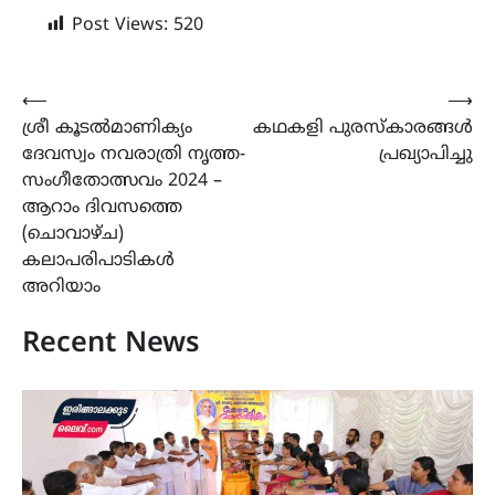
Post Views:
520
Post
⟵
⟶
ശ്രീ കൂടൽമാണിക്യം
കഥകളി പുരസ്കാരങ്ങൾ
navigation
ദേവസ്വം നവരാത്രി നൃത്ത-
പ്രഖ്യാപിച്ചു
സംഗീതോത്സവം 2024 –
ആറാം ദിവസത്തെ
(ചൊവാഴ്ച)
കലാപരിപാടികൾ
അറിയാം
Recent News