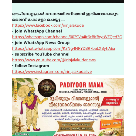
അപ്ഡേറ്റുകൾ വേഗത്തിലറിയാൻ ഇരിങ്ങാലക്കുട
ലൈവ് ഫോളോ ചെയ്യൂ …
https://www.facebook.com/irinjalakuda
▪
join WhatsApp Channel
https://whatsapp.com/channel/0029Va4ic6cBKfhytWZQed3O
▪
join WhatsApp News Group
https://chat.whatsapp.com/K3Ng4NRYDBR7baLXByhAEa
▪
subscribe YouTube channel
https://www.youtube.com/@irinjalakudanews
▪
follow Instagram
https://www.instagram.com/irinjalakudalive