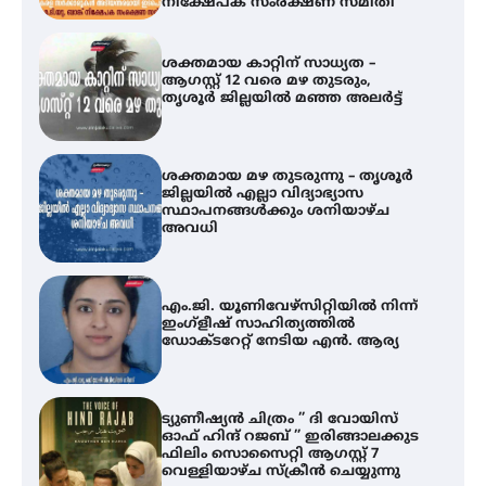
ശക്തമായ മഴ തുടരുന്നു – തൃശൂർ
ജില്ലയിൽ എല്ലാ വിദ്യാഭ്യാസ
സ്ഥാപനങ്ങൾക്കും ശനിയാഴ്ച
അവധി
എം.ജി. യൂണിവേഴ്‌സിറ്റിയിൽ നിന്ന്
ഇംഗ്ളീഷ് സാഹിത്യത്തിൽ
ഡോക്ടറേറ്റ് നേടിയ എൻ. ആര്യ
ട്യുണീഷ്യൻ ചിത്രം ” ദി വോയിസ്
ഓഫ് ഹിന്ദ് റജബ് ” ഇരിങ്ങാലക്കുട
ഫിലിം സൊസൈറ്റി ആഗസ്റ്റ് 7
വെള്ളിയാഴ്ച സ്‌ക്രീൻ ചെയ്യുന്നു
തിരനോട്ടം ‘അരങ്ങ് 2026’ ഉണർന്നു