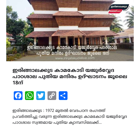
ഇരിങ്ങാലക്കുട കാമകോടി യജുർവ്വേദ
പാഠശാല പുതിയ മന്ദിരം ഉദ്ഘാടനം ജൂലൈ
18ന്
Facebook
WhatsApp
Twitter
Copy
Share
Link
ഇരിങ്ങാലക്കുട : 1972 മുതൽ വേദപഠന രംഗത്ത്
പ്രവർത്തിച്ചു വരുന്ന ഇരിങ്ങാലക്കുട കാമകോടി യജുർവ്വേദ
പാഠശാല സ്വന്തമായ പുതിയ ക്യാമ്പസിലേക്ക്…