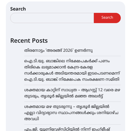
Search
Search
Recent Posts
തിരനോട്ടം ‘അരങ്ങ് 2026’ ഉണർന്നു
ഐ.ടി.യു. ബാങ്കിലെ നിക്ഷേപകർക്ക് പണം
തിരികെ ലഭ്യമാക്കാൻ കേന്ദ്ര-കേരള
സർക്കാരുകൾ അടിയന്തരമായി ഇടപെടണമെന്ന്
ഐ.ടി.യു. ബാങ്ക് നിക്ഷേപക സംരക്ഷണ സമിതി
ശക്തമായ കാറ്റിന് സാധ്യത – ആഗസ്റ്റ് 12 വരെ മഴ
തുടരും, തൃശൂർ ജില്ലയിൽ മഞ്ഞ അലർട്ട്
ശക്തമായ മഴ തുടരുന്നു – തൃശൂർ ജില്ലയിൽ
എല്ലാ വിദ്യാഭ്യാസ സ്ഥാപനങ്ങൾക്കും ശനിയാഴ്ച
അവധി
എം.ജി. യൂണിവേഴ്‌സിറ്റിയിൽ നിന്ന് ഇംഗ്ളീഷ്