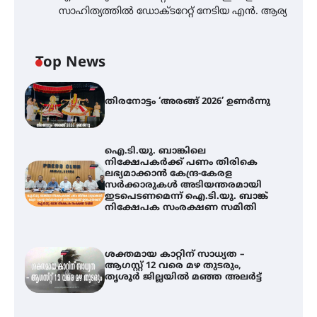
സാഹിത്യത്തിൽ ഡോക്ടറേറ്റ് നേടിയ എൻ. ആര്യ
Top News
തിരനോട്ടം ‘അരങ്ങ് 2026’ ഉണർന്നു
ഐ.ടി.യു. ബാങ്കിലെ
നിക്ഷേപകർക്ക് പണം തിരികെ
ലഭ്യമാക്കാൻ കേന്ദ്ര-കേരള
സർക്കാരുകൾ അടിയന്തരമായി
ഇടപെടണമെന്ന് ഐ.ടി.യു. ബാങ്ക്
നിക്ഷേപക സംരക്ഷണ സമിതി
ശക്തമായ കാറ്റിന് സാധ്യത –
ആഗസ്റ്റ് 12 വരെ മഴ തുടരും,
തൃശൂർ ജില്ലയിൽ മഞ്ഞ അലർട്ട്