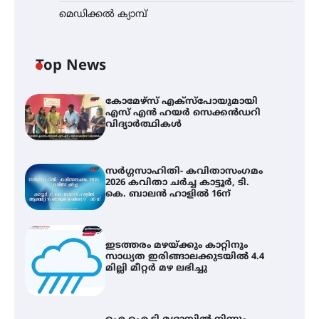
മെഡിക്കൽ ക്യാമ്പ്
Top News
കോമേഴ്സ് എക്സ്പോയുമായി
എസ് എൻ ഹയർ സെക്കൻഡറി
വിദ്യാർത്ഥികൾ
സർഗ്ഗസാഹിതി- കവിതാസംഗമം
2026 കവിതാ ചർച്ച കാട്ടൂർ, ടി.
കെ. ബാലൻ ഹാളിൽ 16ന്
ഇടത്തരം മഴയ്ക്കും കാറ്റിനും
സാധ്യത ഇരിങ്ങാലക്കുടയിൽ 4.4
മില്ലി മീറ്റർ മഴ ലഭിച്ചു