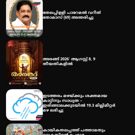
ഡോക്ടറേറ്റ് – ഇരിങ്ങാലക്കുട
സ്വദേശി ആതിര എം കെ യുടെ
നേട്ടം പ്രതിസന്ധികളോട് പൊരുതി
തേലപ്പിളളി പാറേമൽ വറീത്
തോമാസ് (69) അന്തരിച്ചു
മെഡിക്കൽ ക്യാമ്പ്
അരങ്ങ് 2026′ ആഗസ്റ്റ് 8, 9
തീയതികളിൽ
തായ് ചി – ക്വിഗോങ്ങ്
പരിചയപ്പെടാം
ഇടത്തരം മഴയ്ക്കും ശക്തമായ
കാറ്റിനും സാധ്യത –
ഇരിങ്ങാലക്കുടയിൽ 19.3 മില്ലിമീറ്റർ
മഴ ലഭിച്ചു
കായികതലപ്പത്ത് പത്താമതും