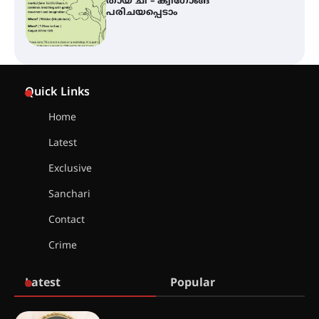
തായ് ചി – ക്വിഗോങ്ങ്
പരിചയപ്പെടാം
കോമേഴ്സ് എക്സ്പോയുമായി
എസ് എൻ ഹയർ സെക്കൻഡറി
Quick Links
വിദ്യാർത്ഥികൾ
Home
Latest
സർഗ്ഗസാഹിതി- കവിതാസംഗമം
2026 കവിതാ ചർച്ച കാട്ടൂർ, ടി. കെ.
Exclusive
ബാലൻ ഹാളിൽ 16ന്
Sanchari
Contact
ഇടത്തരം മഴയ്ക്കും കാറ്റിനും
Crime
സാധ്യത ഇരിങ്ങാലക്കുടയിൽ 4.4
മില്ലി മീറ്റർ മഴ ലഭിച്ചു
Latest
Popular
ഐ.ഐ.ടി മദ്രാസ്സിൽ നിന്നും