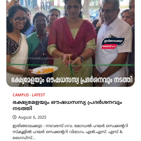
CAMPUS
LATEST
ഭക്ഷ്യമേളയും ഔഷധസസ്യ പ്രദർശനവും
നടത്തി
August 6, 2025
ഇരിങ്ങാലക്കുട : നടവരമ്പ് ഗവ. മോഡൽ ഹയർ സെക്കൻ്ററി
സ്കൂളിൽ ഹയർ സെക്കൻ്ററി വിഭാഗം എൻ.എസ്. എസ് &
ഗൈഡ്സ്…