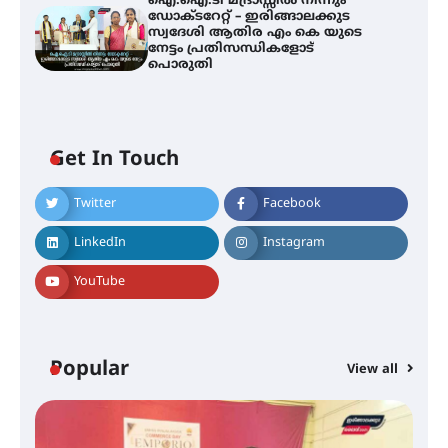
ഐ.ഐ.ടി മദ്രാസ്സിൽ നിന്നും
ഡോക്ടറേറ്റ് – ഇരിങ്ങാലക്കുട
സ്വദേശി ആതിര എം കെ യുടെ
നേട്ടം പ്രതിസന്ധികളോട്
പൊരുതി
Get In Touch
Twitter
Facebook
സർഗ്ഗസാഹിതി- കവിതാസംഗമം
2026 കവിതാ ചർച്ച കാട്ടൂർ, ടി. കെ.
LinkedIn
Instagram
ബാലൻ ഹാളിൽ 16ന്
YouTube
ഇടത്തരം മഴയ്ക്കും കാറ്റിനും
സാധ്യത ഇരിങ്ങാലക്കുടയിൽ 4.4
മില്ലി മീറ്റർ മഴ ലഭിച്ചു
Popular
View all
ഐ.ഐ.ടി മദ്രാസ്സിൽ നിന്നും