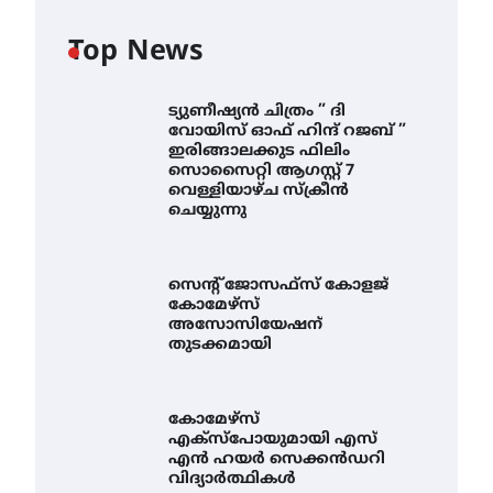
Top News
ട്യുണീഷ്യൻ ചിത്രം ” ദി
വോയിസ് ഓഫ് ഹിന്ദ് റജബ് ”
ഇരിങ്ങാലക്കുട ഫിലിം
സൊസൈറ്റി ആഗസ്റ്റ് 7
വെള്ളിയാഴ്ച സ്‌ക്രീൻ
ചെയ്യുന്നു
സെന്റ് ജോസഫ്സ് കോളജ്
കോമേഴ്‌സ്
അസോസിയേഷന്
തുടക്കമായി
കോമേഴ്സ്
എക്സ്പോയുമായി എസ്
എൻ ഹയർ സെക്കൻഡറി
വിദ്യാർത്ഥികൾ