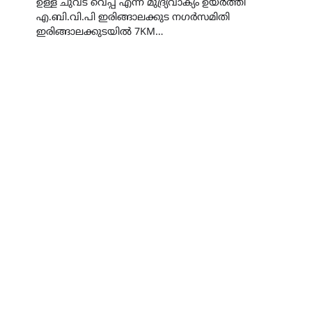
ഉള്ള ചുവട് വെപ്പ് എന്ന മുദ്ര്യവാക്യം ഉയർത്തി
എ.ബി.വി.പി ഇരിങ്ങാലക്കുട നഗർസമിതി
ഇരിങ്ങാലക്കുടയിൽ 7KM…