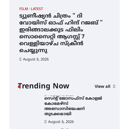
ഇടത്തരം മഴയ്ക്കും കാറ്റിനും
FILM
LATEST
CAM
സാധ്യത ഇരിങ്ങാലക്കുടയിൽ
4.4 മില്ലി മീറ്റർ മഴ ലഭിച്ചു
ട്യുണീഷ്യൻ ചിത്രം ” ദി
സെ
ാ
വോയിസ് ഓഫ് ഹിന്ദ് റജബ് ”
ക
August 6, 2026
ൻ
ഇരിങ്ങാലക്കുട ഫിലിം
തു
ഐ.ഐ.ടി മദ്രാസ്സിൽ നിന്നും
സൊസൈറ്റി ആഗസ്റ്റ് 7
ഡോക്ടറേറ്റ് – ഇരിങ്ങാലക്കുട
Au
സ്വദേശി ആതിര എം കെ
വെള്ളിയാഴ്ച സ്‌ക്രീൻ
യുടെ നേട്ടം പ്രതിസന്ധികളോട്
ചെയ്യുന്നു
പൊരുതി
August 6, 2026
August 5, 2026
ട്യുണീഷ്യൻ ചിത്രം ” ദി
വോയിസ് ഓഫ് ഹിന്ദ് റജബ് ”
ഇരിങ്ങാലക്കുട ഫിലിം
സൊസൈറ്റി ആഗസ്റ്റ് 7
വെള്ളിയാഴ്ച സ്‌ക്രീൻ
Trending Now
View all
ചെയ്യുന്നു
August 6, 2026
സെന്റ് ജോസഫ്സ് കോളജ്
കോമേഴ്‌സ്
അസോസിയേഷന്
തുടക്കമായി
August 6, 2026