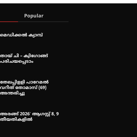
Popular
മെഡിക്കൽ ക്യാമ്പ്
തായ് ചി – ക്വിഗോങ്ങ്
പരിചയപ്പെടാം
തേലപ്പിളളി പാറേമൽ
വറീത് തോമാസ് (69)
അന്തരിച്ചു
അരങ്ങ് 2026′ ആഗസ്റ്റ് 8, 9
തീയതികളിൽ