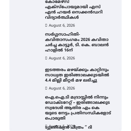
കോമേഴ്സ്
എക്സ്പോയുമായി എസ്
എൻ ഹയർ സെക്കൻഡറി
വിദ്യാർത്ഥികൾ
August 6, 2026
സർഗ്ഗസാഹിതി-
കവിതാസംഗമം 2026 കവിതാ
ചർച്ച കാട്ടൂർ, ടി. കെ. ബാലൻ
ഹാളിൽ 16ന്
August 6, 2026
ഇടത്തരം മഴയ്ക്കും കാറ്റിനും
സാധ്യത ഇരിങ്ങാലക്കുടയിൽ
4.4 മില്ലി മീറ്റർ മഴ ലഭിച്ചു
August 6, 2026
ഐ.ഐ.ടി മദ്രാസ്സിൽ നിന്നും
ഡോക്ടറേറ്റ് – ഇരിങ്ങാലക്കുട
സ്വദേശി ആതിര എം കെ
യുടെ നേട്ടം പ്രതിസന്ധികളോട്
പൊരുതി
August 5, 2026
ട്യുണീഷ്യൻ ചിത്രം ” ദി