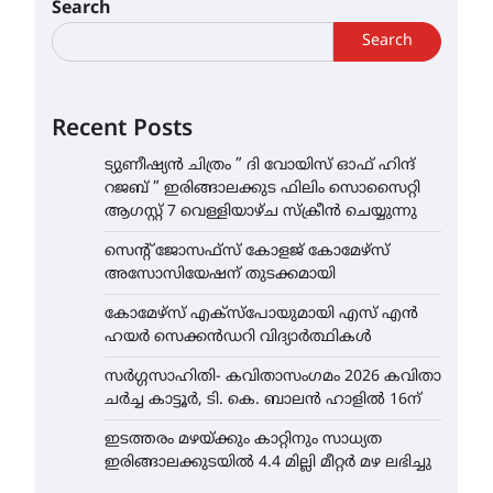
Search
Search
Recent Posts
ട്യുണീഷ്യൻ ചിത്രം ” ദി വോയിസ് ഓഫ് ഹിന്ദ്
റജബ് ” ഇരിങ്ങാലക്കുട ഫിലിം സൊസൈറ്റി
ആഗസ്റ്റ് 7 വെള്ളിയാഴ്ച സ്‌ക്രീൻ ചെയ്യുന്നു
സെന്റ് ജോസഫ്സ് കോളജ് കോമേഴ്‌സ്
അസോസിയേഷന് തുടക്കമായി
കോമേഴ്സ് എക്സ്പോയുമായി എസ് എൻ
ഹയർ സെക്കൻഡറി വിദ്യാർത്ഥികൾ
സർഗ്ഗസാഹിതി- കവിതാസംഗമം 2026 കവിതാ
ചർച്ച കാട്ടൂർ, ടി. കെ. ബാലൻ ഹാളിൽ 16ന്
ഇടത്തരം മഴയ്ക്കും കാറ്റിനും സാധ്യത
ഇരിങ്ങാലക്കുടയിൽ 4.4 മില്ലി മീറ്റർ മഴ ലഭിച്ചു