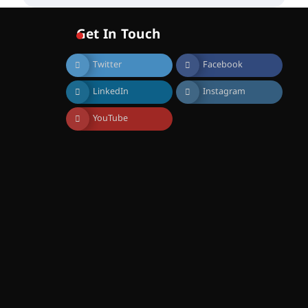
വോയിസ് ഓഫ് ഹിന്ദ് റജബ് ”
ഇരിങ്ങാലക്കുട ഫിലിം
സൊസൈറ്റി ആഗസ്റ്റ് 7
Get In Touch
വെള്ളിയാഴ്ച സ്‌ക്രീൻ
ചെയ്യുന്നു
Twitter
Facebook
August 6, 2026
സെന്റ് ജോസഫ്സ് കോളജ്
LinkedIn
Instagram
കോമേഴ്‌സ്
അസോസിയേഷന്
തുടക്കമായി
YouTube
August 6, 2026
കോമേഴ്സ്
എക്സ്പോയുമായി എസ്
എൻ ഹയർ സെക്കൻഡറി
വിദ്യാർത്ഥികൾ
August 6, 2026
സർഗ്ഗസാഹിതി-
കവിതാസംഗമം 2026 കവിതാ
ചർച്ച കാട്ടൂർ, ടി. കെ. ബാലൻ
ഹാളിൽ 16ന്
August 6, 2026