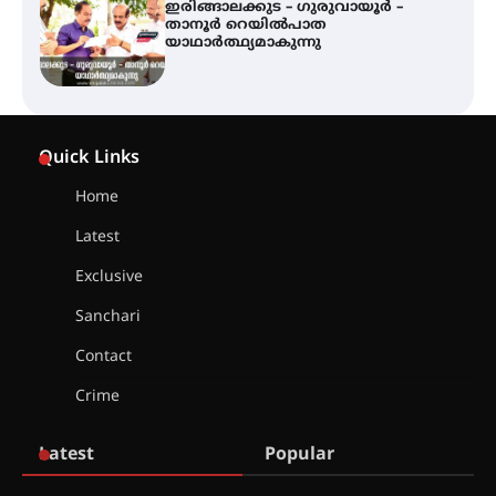
ഇരിങ്ങാലക്കുട – ഗുരുവായൂർ –
താനൂർ റെയിൽപാത
യാഥാർത്ഥ്യമാകുന്നു
ഇരിങ്ങാലക്കുടയിൽ പി.കെ.
ചാത്തൻ മാസ്റ്ററുടെ പ്രതിമ
Quick Links
സ്ഥാപിക്കണം – കെ.പി.എം.എസ്
Home
Latest
അമ്മന്നൂർ ചാച്ചുചാക്യാർ സ്മാരക
ഗുരുകുലത്തിലെ അഞ്ചാം
തലമുറയിലെ വിദ്യാർത്ഥിനിയായ
Exclusive
റിതു ഭരത് കൂടിയാട്ട അരങ്ങേറ്റം
കുറിച്ചു
Sanchari
Contact
യൂത്ത് കോൺഗ്രസ്‌ സ്ഥാപക ദിനം
– ഇരിങ്ങാലക്കുടയിൽ
Crime
ലഹരിവിരുദ്ധ പ്രതിജ്ഞയെടുത്ത്
യൂത്ത് കോൺഗ്രസ്
Latest
Popular