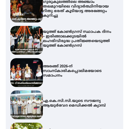
ഗുരുകുലത്തിലെ അഞ്ചാം
തലമുറയിലെ വിദ്യാർത്ഥിനിയായ
റിതു ഭരത് കൂടിയാട്ട അരങ്ങേറ്റം
കുറിച്ചു
യൂത്ത് കോൺഗ്രസ്‌ സ്ഥാപക ദിനം
– ഇരിങ്ങാലക്കുടയിൽ
ലഹരിവിരുദ്ധ പ്രതിജ്ഞയെടുത്ത്
യൂത്ത് കോൺഗ്രസ്
അരങ്ങ് 2026-ന്
സാംസ്കാരികപ്പൊലിമയോടെ
സമാപനം
എ.കെ.സി.സി.യുടെ സൗജന്യ
ആയുർവേദ മെഡിക്കൽ ക്യാമ്പ്