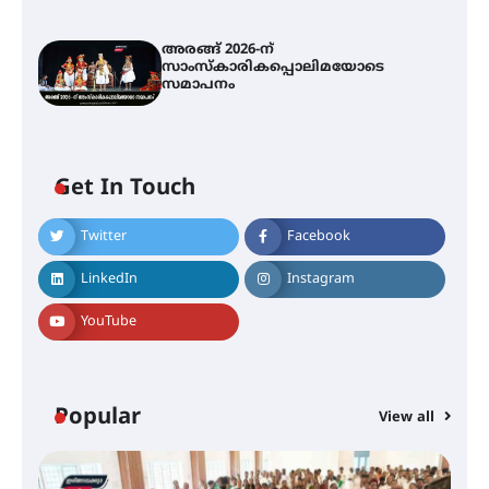
അരങ്ങ് 2026-ന്
സാംസ്കാരികപ്പൊലിമയോടെ
സമാപനം
Get In Touch
അമ്മന്നൂർ ചാച്ചുചാക്യാർ സ്മാരക
Twitter
Facebook
ഗുരുകുലത്തിലെ അഞ്ചാം
തലമുറയിലെ വിദ്യാർത്ഥിനിയായ
LinkedIn
Instagram
റിതു ഭരത് കൂടിയാട്ട അരങ്ങേറ്റം
കുറിച്ചു
YouTube
യൂത്ത് കോൺഗ്രസ്‌ സ്ഥാപക ദിനം
– ഇരിങ്ങാലക്കുടയിൽ
ലഹരിവിരുദ്ധ പ്രതിജ്ഞയെടുത്ത്
Popular
View all
യൂത്ത് കോൺഗ്രസ്