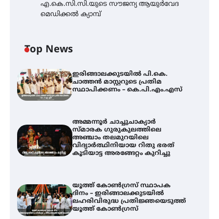
എ.കെ.സി.സി.യുടെ സൗജന്യ ആയുർവേദ
മെഡിക്കൽ ക്യാമ്പ്
Top News
ഇരിങ്ങാലക്കുടയിൽ പി.കെ.
ചാത്തൻ മാസ്റ്ററുടെ പ്രതിമ
സ്ഥാപിക്കണം – കെ.പി.എം.എസ്
അമ്മന്നൂർ ചാച്ചുചാക്യാർ
സ്മാരക ഗുരുകുലത്തിലെ
അഞ്ചാം തലമുറയിലെ
വിദ്യാർത്ഥിനിയായ റിതു ഭരത്
കൂടിയാട്ട അരങ്ങേറ്റം കുറിച്ചു
യൂത്ത് കോൺഗ്രസ്‌ സ്ഥാപക
ദിനം – ഇരിങ്ങാലക്കുടയിൽ
ലഹരിവിരുദ്ധ പ്രതിജ്ഞയെടുത്ത്
യൂത്ത് കോൺഗ്രസ്