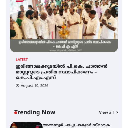
അരങ്ങ് 2026-ന്
സാംസ്കാരികപ്പൊലിമയോടെ
സമാപനം
എ.കെ.സി.സി.യുടെ സൗജന്യ
ആയുർവേദ മെഡിക്കൽ ക്യാമ്പ്
LATEST
EX
ഇരിങ്ങാലക്കുടയിൽ പി.കെ. ചാത്തൻ
ഇരിങ്ങാലക്കുട – ഗുരുവായൂർ –
അ
താനൂർ റെയിൽപാത
മാസ്റ്ററുടെ പ്രതിമ സ്ഥാപിക്കണം –
ഗ
യാഥാർത്ഥ്യമാകുന്നു
കെ.പി.എം.എസ്
ത
ഭ
August 10, 2026
ഇരിങ്ങാലക്കുടയിൽ പി.കെ.
ചാത്തൻ മാസ്റ്ററുടെ പ്രതിമ
സ്ഥാപിക്കണം – കെ.പി.എം.എസ്
Trending Now
View all
അമ്മന്നൂർ ചാച്ചുചാക്യാർ സ്മാരക