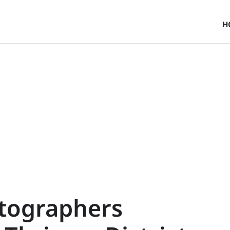
H
otographers