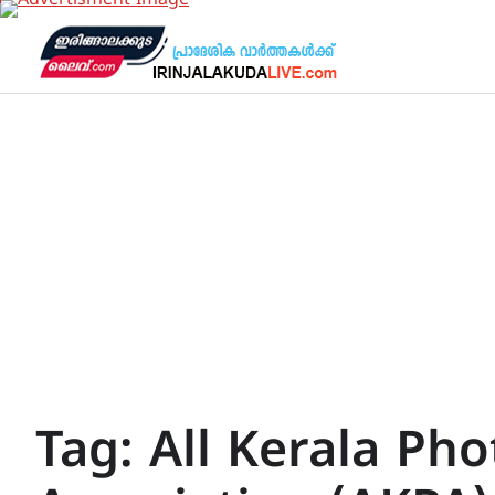
Skip
to
content
Tag:
All Kerala Ph