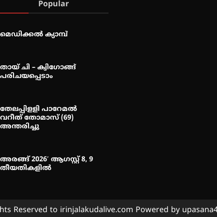
Popular
മെഡിക്കൽ ക്യാമ്പ്
തായ് ചി – ക്വിഗോങ്ങ്
പരിചയപ്പെടാം
തേലപ്പിളളി പാറേമൽ
വറീത് തോമാസ് (69)
അന്തരിച്ചു
അരങ്ങ് 2026′ ആഗസ്റ്റ് 8, 9
തീയതികളിൽ
ghts Reserved to irinjalakudalive.com Powered by upasan