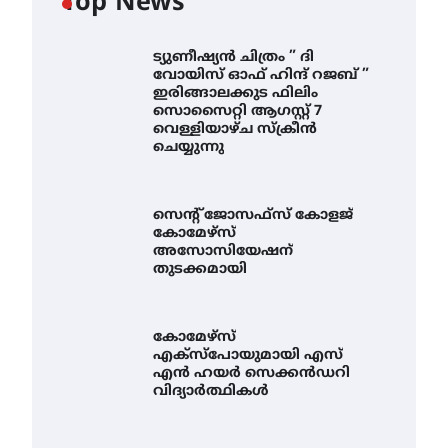
Top News
ട്യുണീഷ്യൻ ചിത്രം ” ദി
വോയിസ് ഓഫ് ഹിന്ദ് റജബ് ”
ഇരിങ്ങാലക്കുട ഫിലിം
സൊസൈറ്റി ആഗസ്റ്റ് 7
വെള്ളിയാഴ്ച സ്‌ക്രീൻ
ചെയ്യുന്നു
സെന്റ് ജോസഫ്സ് കോളജ്
കോമേഴ്‌സ്
അസോസിയേഷന്
തുടക്കമായി
കോമേഴ്സ്
എക്സ്പോയുമായി എസ്
എൻ ഹയർ സെക്കൻഡറി
വിദ്യാർത്ഥികൾ