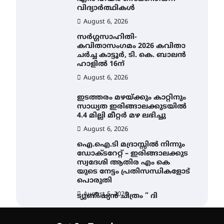
വിദ്യാർത്ഥികൾ
August 6, 2026
സർഗ്ഗസാഹിതി-
കവിതാസംഗമം 2026 കവിതാ
ചർച്ച കാട്ടൂർ, ടി. കെ. ബാലൻ
ഹാളിൽ 16ന്
August 6, 2026
ഇടത്തരം മഴയ്ക്കും കാറ്റിനും
സാധ്യത ഇരിങ്ങാലക്കുടയിൽ
4.4 മില്ലി മീറ്റർ മഴ ലഭിച്ചു
August 6, 2026
ഐ.ഐ.ടി മദ്രാസ്സിൽ നിന്നും
ഡോക്ടറേറ്റ് – ഇരിങ്ങാലക്കുട
സ്വദേശി ആതിര എം കെ
യുടെ നേട്ടം പ്രതിസന്ധികളോട്
പൊരുതി
August 5, 2026
ട്യുണീഷ്യൻ ചിത്രം ” ദി
വോയിസ് ഓഫ് ഹിന്ദ് റജബ് ”
ഇരിങ്ങാലക്കുട ഫിലിം
സൊസൈറ്റി ആഗസ്റ്റ് 7