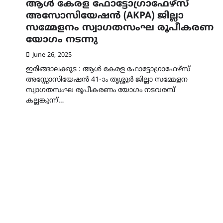
ആൾ കേരള ഫോട്ടോഗ്രാഫേഴ്സ്
അസോസിയേഷൻ (AKPA) ജില്ലാ
സമ്മേളനം സ്വാഗതസംഘ രൂപീകരണ
യോഗം നടന്നു
June 26, 2025
ഇരിങ്ങാലക്കുട : ആൾ കേരള ഫോട്ടോഗ്രാഫേഴ്സ്
അസ്സോസിയേഷൻ 41-ാം തൃശ്ശൂർ ജില്ലാ സമ്മേളന
സ്വാഗതസംഘ രൂപീകരണം യോഗം നടവരമ്പ്
കല്ലങ്കുന്ന്…