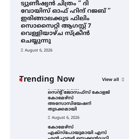
4.4 മില്ലി മീറ്റർ മഴ ലഭിച്ചു
ട്യുണീഷ്യൻ ചിത്രം ” ദി
സെ
വോയിസ് ഓഫ് ഹിന്ദ് റജബ് ”
ക
August 6, 2026
ഇരിങ്ങാലക്കുട ഫിലിം
തു
ഐ.ഐ.ടി മദ്രാസ്സിൽ നിന്നും
സൊസൈറ്റി ആഗസ്റ്റ് 7
ഡോക്ടറേറ്റ് – ഇരിങ്ങാലക്കുട
Au
സ്വദേശി ആതിര എം കെ
വെള്ളിയാഴ്ച സ്‌ക്രീൻ
യുടെ നേട്ടം പ്രതിസന്ധികളോട്
ചെയ്യുന്നു
പൊരുതി
August 6, 2026
August 5, 2026
ട്യുണീഷ്യൻ ചിത്രം ” ദി
വോയിസ് ഓഫ് ഹിന്ദ് റജബ് ”
ഇരിങ്ങാലക്കുട ഫിലിം
സൊസൈറ്റി ആഗസ്റ്റ് 7
ാ
വെള്ളിയാഴ്ച സ്‌ക്രീൻ
Trending Now
View all
ചെയ്യുന്നു
ൻ
August 6, 2026
സെന്റ് ജോസഫ്സ് കോളജ്
കോമേഴ്‌സ്
അസോസിയേഷന്
തുടക്കമായി
August 6, 2026
കോമേഴ്സ്
എക്സ്പോയുമായി എസ്
എൻ ഹയർ സെക്കൻഡറി