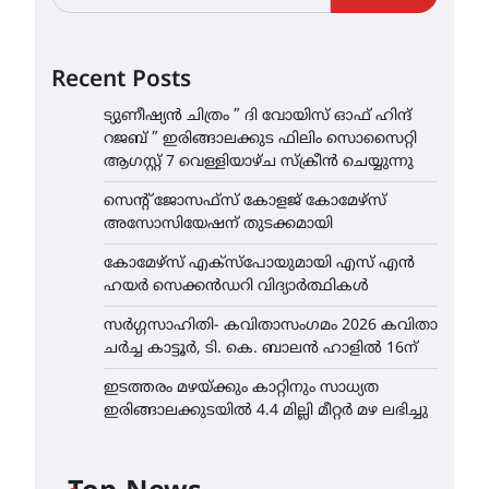
Recent Posts
ട്യുണീഷ്യൻ ചിത്രം ” ദി വോയിസ് ഓഫ് ഹിന്ദ്
റജബ് ” ഇരിങ്ങാലക്കുട ഫിലിം സൊസൈറ്റി
ആഗസ്റ്റ് 7 വെള്ളിയാഴ്ച സ്‌ക്രീൻ ചെയ്യുന്നു
സെന്റ് ജോസഫ്സ് കോളജ് കോമേഴ്‌സ്
അസോസിയേഷന് തുടക്കമായി
കോമേഴ്സ് എക്സ്പോയുമായി എസ് എൻ
ഹയർ സെക്കൻഡറി വിദ്യാർത്ഥികൾ
സർഗ്ഗസാഹിതി- കവിതാസംഗമം 2026 കവിതാ
ചർച്ച കാട്ടൂർ, ടി. കെ. ബാലൻ ഹാളിൽ 16ന്
ഇടത്തരം മഴയ്ക്കും കാറ്റിനും സാധ്യത
ഇരിങ്ങാലക്കുടയിൽ 4.4 മില്ലി മീറ്റർ മഴ ലഭിച്ചു