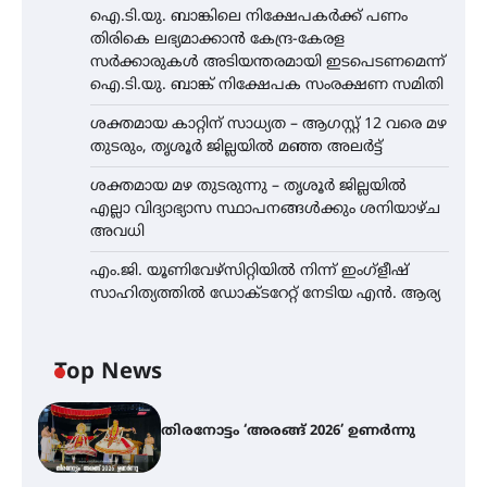
ഐ.ടി.യു. ബാങ്കിലെ നിക്ഷേപകർക്ക് പണം
തിരികെ ലഭ്യമാക്കാൻ കേന്ദ്ര-കേരള
സർക്കാരുകൾ അടിയന്തരമായി ഇടപെടണമെന്ന്
ഐ.ടി.യു. ബാങ്ക് നിക്ഷേപക സംരക്ഷണ സമിതി
ശക്തമായ കാറ്റിന് സാധ്യത – ആഗസ്റ്റ് 12 വരെ മഴ
തുടരും, തൃശൂർ ജില്ലയിൽ മഞ്ഞ അലർട്ട്
ശക്തമായ മഴ തുടരുന്നു – തൃശൂർ ജില്ലയിൽ
എല്ലാ വിദ്യാഭ്യാസ സ്ഥാപനങ്ങൾക്കും ശനിയാഴ്ച
അവധി
എം.ജി. യൂണിവേഴ്‌സിറ്റിയിൽ നിന്ന് ഇംഗ്ളീഷ്
സാഹിത്യത്തിൽ ഡോക്ടറേറ്റ് നേടിയ എൻ. ആര്യ
Top News
തിരനോട്ടം ‘അരങ്ങ് 2026’ ഉണർന്നു