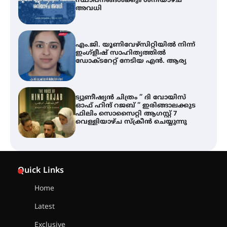
സ്ഥാപനങ്ങൾക്കും ശനിയാഴ്ച
അവധി
എം.ജി. യൂണിവേഴ്‌സിറ്റിയിൽ നിന്ന്
ഇംഗ്ളീഷ് സാഹിത്യത്തിൽ
ഡോക്ടറേറ്റ് നേടിയ എൻ. ആര്യ
ട്യുണീഷ്യൻ ചിത്രം ” ദി വോയിസ്
ഓഫ് ഹിന്ദ് റജബ് ” ഇരിങ്ങാലക്കുട
ഫിലിം സൊസൈറ്റി ആഗസ്റ്റ് 7
വെള്ളിയാഴ്ച സ്‌ക്രീൻ ചെയ്യുന്നു
തിരനോട്ടം ‘അരങ്ങ് 2026’ ഉണർന്നു
Quick Links
Home
ഐ.ടി.യു. ബാങ്കിലെ
Latest
നിക്ഷേപകർക്ക് പണം തിരികെ
ലഭ്യമാക്കാൻ കേന്ദ്ര-കേരള
Exclusive