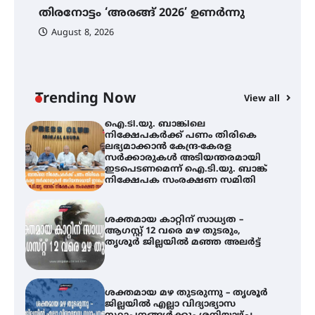
ഫിലിം സൊസൈറ്റി ആഗസ്റ്റ് 7
തിരനോട്ടം ‘അരങ്ങ് 2026’ ഉണർന്നു
വെള്ളിയാഴ്ച സ്‌ക്രീൻ ചെയ്യുന്നു
ഐ
പ
August 8, 2026
ി
ക
ഇ
ന
തിരനോട്ടം ‘അരങ്ങ് 2026’ ഉണർന്നു
Trending Now
View all
ഐ.ടി.യു. ബാങ്കിലെ
നിക്ഷേപകർക്ക് പണം തിരികെ
ലഭ്യമാക്കാൻ കേന്ദ്ര-കേരള
സർക്കാരുകൾ അടിയന്തരമായി
ഇടപെടണമെന്ന് ഐ.ടി.യു. ബാങ്ക്
നിക്ഷേപക സംരക്ഷണ സമിതി
ശക്തമായ കാറ്റിന് സാധ്യത –
ആഗസ്റ്റ് 12 വരെ മഴ തുടരും,
തൃശൂർ ജില്ലയിൽ മഞ്ഞ അലർട്ട്
ശക്തമായ മഴ തുടരുന്നു – തൃശൂർ
ജില്ലയിൽ എല്ലാ വിദ്യാഭ്യാസ