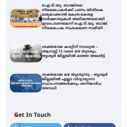
ഐ.ടി.യു. ബാങ്കിലെ
നിക്ഷേപകർക്ക് പണം തിരികെ
ലഭ്യമാക്കാൻ കേന്ദ്ര-കേരള
സർക്കാരുകൾ അടിയന്തരമായി
ഇടപെടണമെന്ന് ഐ.ടി.യു. ബാങ്ക്
നിക്ഷേപക സംരക്ഷണ സമിതി
ശക്തമായ കാറ്റിന് സാധ്യത –
ആഗസ്റ്റ് 12 വരെ മഴ തുടരും,
തൃശൂർ ജില്ലയിൽ മഞ്ഞ അലർട്ട്
ശക്തമായ മഴ തുടരുന്നു – തൃശൂർ
ജില്ലയിൽ എല്ലാ വിദ്യാഭ്യാസ
സ്ഥാപനങ്ങൾക്കും ശനിയാഴ്ച
അവധി
ഐ.ടി.യു. ബാങ്കിലെ
Get In Touch
നിക്ഷേപകർക്ക് പണം തിരികെ
ലഭ്യമാക്കാൻ കേന്ദ്ര-കേരള