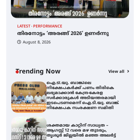
ട്യുണീഷ്യൻ ചിത്രം ” ദി വോയിസ്
ഓഫ് ഹിന്ദ് റജബ് ” ഇരിങ്ങാലക്കുട
LATEST
PERFORMANCE
EX
ഫിലിം സൊസൈറ്റി ആഗസ്റ്റ് 7
തിരനോട്ടം ‘അരങ്ങ് 2026’ ഉണർന്നു
വെള്ളിയാഴ്ച സ്‌ക്രീൻ ചെയ്യുന്നു
ഐ
പ
August 8, 2026
ി
ക
ഇ
ന
തിരനോട്ടം ‘അരങ്ങ് 2026’ ഉണർന്നു
Trending Now
View all
ഐ.ടി.യു. ബാങ്കിലെ
നിക്ഷേപകർക്ക് പണം തിരികെ
ലഭ്യമാക്കാൻ കേന്ദ്ര-കേരള
സർക്കാരുകൾ അടിയന്തരമായി
ഇടപെടണമെന്ന് ഐ.ടി.യു. ബാങ്ക്
നിക്ഷേപക സംരക്ഷണ സമിതി
ശക്തമായ കാറ്റിന് സാധ്യത –
ആഗസ്റ്റ് 12 വരെ മഴ തുടരും,
തൃശൂർ ജില്ലയിൽ മഞ്ഞ അലർട്ട്