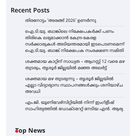
Recent Posts
തിരനോട്ടം ‘അരങ്ങ് 2026’ ഉണർന്നു
ഐ.ടി.യു. ബാങ്കിലെ നിക്ഷേപകർക്ക് പണം
തിരികെ ലഭ്യമാക്കാൻ കേന്ദ്ര-കേരള
സർക്കാരുകൾ അടിയന്തരമായി ഇടപെടണമെന്ന്
ഐ.ടി.യു. ബാങ്ക് നിക്ഷേപക സംരക്ഷണ സമിതി
ശക്തമായ കാറ്റിന് സാധ്യത – ആഗസ്റ്റ് 12 വരെ മഴ
തുടരും, തൃശൂർ ജില്ലയിൽ മഞ്ഞ അലർട്ട്
ശക്തമായ മഴ തുടരുന്നു – തൃശൂർ ജില്ലയിൽ
എല്ലാ വിദ്യാഭ്യാസ സ്ഥാപനങ്ങൾക്കും ശനിയാഴ്ച
അവധി
എം.ജി. യൂണിവേഴ്‌സിറ്റിയിൽ നിന്ന് ഇംഗ്ളീഷ്
സാഹിത്യത്തിൽ ഡോക്ടറേറ്റ് നേടിയ എൻ. ആര്യ
Top News