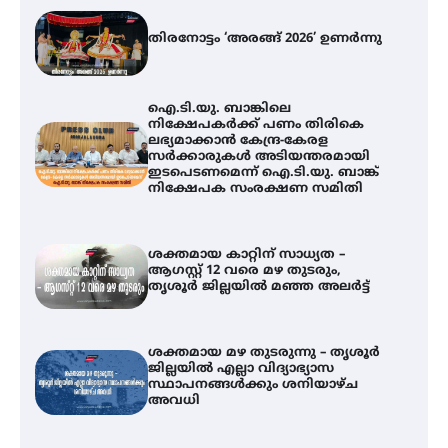
തിരനോട്ടം ‘അരങ്ങ് 2026’ ഉണർന്നു
ഐ.ടി.യു. ബാങ്കിലെ
നിക്ഷേപകർക്ക് പണം തിരികെ
ലഭ്യമാക്കാൻ കേന്ദ്ര-കേരള
സർക്കാരുകൾ അടിയന്തരമായി
ഇടപെടണമെന്ന് ഐ.ടി.യു. ബാങ്ക്
നിക്ഷേപക സംരക്ഷണ സമിതി
ശക്തമായ കാറ്റിന് സാധ്യത –
ആഗസ്റ്റ് 12 വരെ മഴ തുടരും,
തൃശൂർ ജില്ലയിൽ മഞ്ഞ അലർട്ട്
ശക്തമായ മഴ തുടരുന്നു – തൃശൂർ
ജില്ലയിൽ എല്ലാ വിദ്യാഭ്യാസ
സ്ഥാപനങ്ങൾക്കും ശനിയാഴ്ച
അവധി