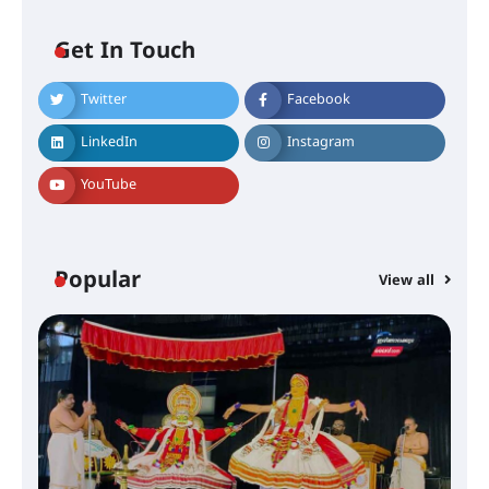
ഐ.ടി.യു. ബാങ്കിലെ
Get In Touch
നിക്ഷേപകർക്ക് പണം തിരികെ
ലഭ്യമാക്കാൻ കേന്ദ്ര-കേരള
സർക്കാരുകൾ അടിയന്തരമായി
Twitter
Facebook
ഇടപെടണമെന്ന് ഐ.ടി.യു. ബാങ്ക്
നിക്ഷേപക സംരക്ഷണ സമിതി
LinkedIn
Instagram
YouTube
ശക്തമായ കാറ്റിന് സാധ്യത –
ആഗസ്റ്റ് 12 വരെ മഴ തുടരും,
തൃശൂർ ജില്ലയിൽ മഞ്ഞ അലർട്ട്
Popular
View all
ശക്തമായ മഴ തുടരുന്നു – തൃശൂർ
ജില്ലയിൽ എല്ലാ വിദ്യാഭ്യാസ
സ്ഥാപനങ്ങൾക്കും ശനിയാഴ്ച
അവധി
എം.ജി. യൂണിവേഴ്‌സിറ്റിയിൽ നിന്ന്
ഇംഗ്ളീഷ് സാഹിത്യത്തിൽ
ഡോക്ടറേറ്റ് നേടിയ എൻ. ആര്യ