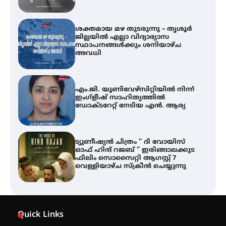
ശക്തമായ മഴ തുടരുന്നു – തൃശൂർ
ജില്ലയിൽ എല്ലാ വിദ്യാഭ്യാസ
സ്ഥാപനങ്ങൾക്കും ശനിയാഴ്ച
അവധി
എം.ജി. യൂണിവേഴ്‌സിറ്റിയിൽ നിന്ന്
ഇംഗ്ളീഷ് സാഹിത്യത്തിൽ
ഡോക്ടറേറ്റ് നേടിയ എൻ. ആര്യ
ട്യുണീഷ്യൻ ചിത്രം ” ദി വോയിസ്
ഓഫ് ഹിന്ദ് റജബ് ” ഇരിങ്ങാലക്കുട
ഫിലിം സൊസൈറ്റി ആഗസ്റ്റ് 7
വെള്ളിയാഴ്ച സ്‌ക്രീൻ ചെയ്യുന്നു
തിരനോട്ടം ‘അരങ്ങ് 2026’ ഉണർന്നു
Quick Links