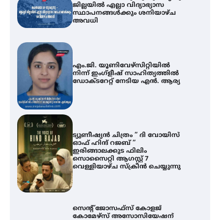
ജില്ലയിൽ എല്ലാ വിദ്യാഭ്യാസ
സ്ഥാപനങ്ങൾക്കും ശനിയാഴ്ച
അവധി
എം.ജി. യൂണിവേഴ്‌സിറ്റിയിൽ
നിന്ന് ഇംഗ്ളീഷ് സാഹിത്യത്തിൽ
ഡോക്ടറേറ്റ് നേടിയ എൻ. ആര്യ
ട്യുണീഷ്യൻ ചിത്രം ” ദി വോയിസ്
ഓഫ് ഹിന്ദ് റജബ് ”
ഇരിങ്ങാലക്കുട ഫിലിം
സൊസൈറ്റി ആഗസ്റ്റ് 7
വെള്ളിയാഴ്ച സ്‌ക്രീൻ ചെയ്യുന്നു
സെന്റ് ജോസഫ്സ് കോളജ്
കോമേഴ്‌സ് അസോസിയേഷന്