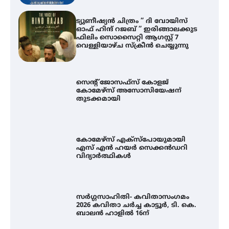
ട്യുണീഷ്യൻ ചിത്രം ” ദി വോയിസ്
ഓഫ് ഹിന്ദ് റജബ് ” ഇരിങ്ങാലക്കുട
ഫിലിം സൊസൈറ്റി ആഗസ്റ്റ് 7
വെള്ളിയാഴ്ച സ്‌ക്രീൻ ചെയ്യുന്നു
സെന്റ് ജോസഫ്സ് കോളജ്
കോമേഴ്‌സ് അസോസിയേഷന്
തുടക്കമായി
കോമേഴ്സ് എക്സ്പോയുമായി
എസ് എൻ ഹയർ സെക്കൻഡറി
വിദ്യാർത്ഥികൾ
സർഗ്ഗസാഹിതി- കവിതാസംഗമം
2026 കവിതാ ചർച്ച കാട്ടൂർ, ടി. കെ.
ബാലൻ ഹാളിൽ 16ന്