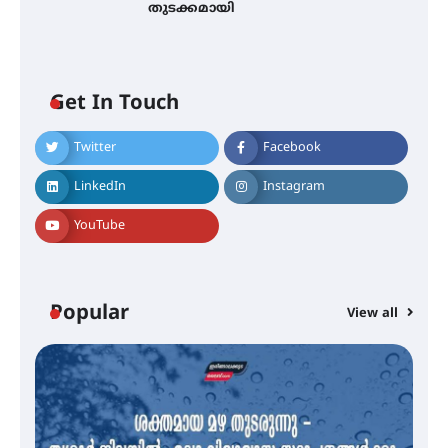
തുടക്കമായി
Get In Touch
Twitter
Facebook
എം.ജി. യൂണിവേഴ്‌സിറ്റിയിൽ നിന്ന്
ഇംഗ്ളീഷ് സാഹിത്യത്തിൽ
LinkedIn
Instagram
ഡോക്ടറേറ്റ് നേടിയ എൻ. ആര്യ
YouTube
ട്യുണീഷ്യൻ ചിത്രം ” ദി വോയിസ്
ഓഫ് ഹിന്ദ് റജബ് ” ഇരിങ്ങാലക്കുട
ഫിലിം സൊസൈറ്റി ആഗസ്റ്റ് 7
Popular
View all
വെള്ളിയാഴ്ച സ്‌ക്രീൻ ചെയ്യുന്നു
സെന്റ് ജോസഫ്സ് കോളജ്
്
കോമേഴ്‌സ് അസോസിയേഷന്
തുടക്കമായി