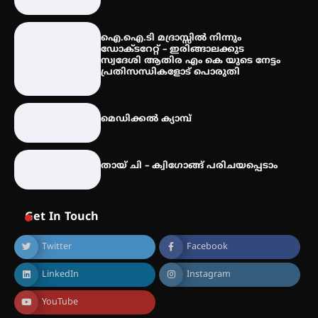
കോമേഴ്സ് എക്സ്പോയുമായി
ഐ.ഐ.ടി മദ്രാസ്സിൽ നിന്നും
എസ് എൻ ഹയർ സെക്കൻഡറി
ഡോക്ടറേറ്റ് – ഇരിങ്ങാലക്കുട
വിദ്യാർത്ഥികൾ
സ്വദേശി ആതിര എം കെ യുടെ നേട്ടം
പ്രതിസന്ധികളോട് പൊരുതി
സർഗ്ഗസാഹിതി- കവിതാസംഗമം
മെഡിക്കൽ ക്യാമ്പ്
2026 കവിതാ ചർച്ച കാട്ടൂർ, ടി. കെ.
ബാലൻ ഹാളിൽ 16ന്
തായ് ചി – ക്വിഗോങ്ങ് പരിചയപ്പെടാം
Get In Touch
Twitter
Facebook
LinkedIn
Instagram
YouTube