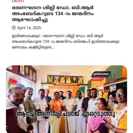
LATEST
ഭരണഘടന ശില്പി ഡോ. ബി.ആർ
അംബേദ്കറുടെ 134 -ാം ജന്മദിനം
ആഘോഷിച്ചു
April 14, 2025
ഇരിങ്ങാലക്കുട : ഭരണഘടന ശില്പി ഡോ. ബി ആർ
അംബേദ്കറുടെ 134 -ാം ജന്മദിനം ബിജെപി ഇരിങ്ങാലക്കുട
മണ്ഡലം കമ്മിറ്റിയുടെ…