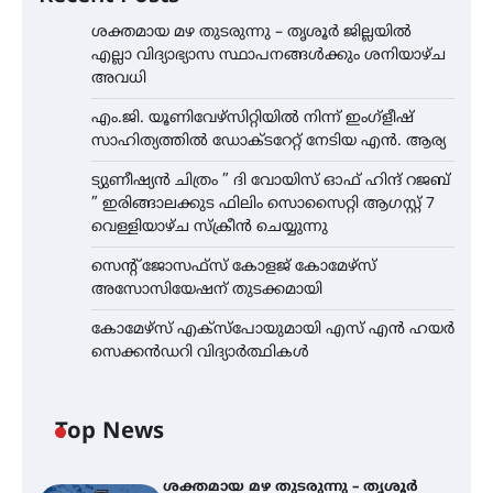
ശക്തമായ മഴ തുടരുന്നു – തൃശൂർ ജില്ലയിൽ
എല്ലാ വിദ്യാഭ്യാസ സ്ഥാപനങ്ങൾക്കും ശനിയാഴ്ച
അവധി
എം.ജി. യൂണിവേഴ്‌സിറ്റിയിൽ നിന്ന് ഇംഗ്ളീഷ്
സാഹിത്യത്തിൽ ഡോക്ടറേറ്റ് നേടിയ എൻ. ആര്യ
ട്യുണീഷ്യൻ ചിത്രം ” ദി വോയിസ് ഓഫ് ഹിന്ദ് റജബ്
” ഇരിങ്ങാലക്കുട ഫിലിം സൊസൈറ്റി ആഗസ്റ്റ് 7
വെള്ളിയാഴ്ച സ്‌ക്രീൻ ചെയ്യുന്നു
സെന്റ് ജോസഫ്സ് കോളജ് കോമേഴ്‌സ്
അസോസിയേഷന് തുടക്കമായി
കോമേഴ്സ് എക്സ്പോയുമായി എസ് എൻ ഹയർ
സെക്കൻഡറി വിദ്യാർത്ഥികൾ
Top News
ശക്തമായ മഴ തുടരുന്നു – തൃശൂർ