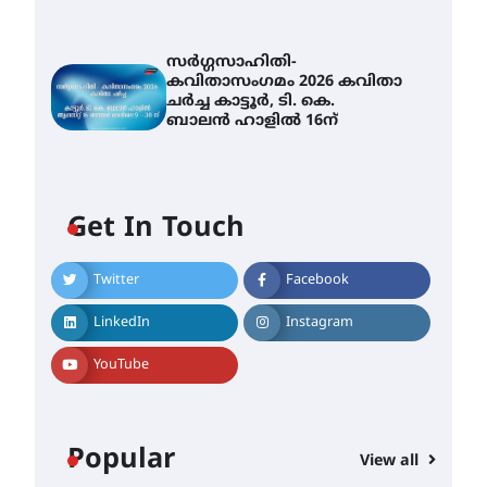
സർഗ്ഗസാഹിതി-
കവിതാസംഗമം 2026 കവിതാ
ചർച്ച കാട്ടൂർ, ടി. കെ.
ബാലൻ ഹാളിൽ 16ന്
Get In Touch
Twitter
Facebook
LinkedIn
Instagram
YouTube
Popular
View all