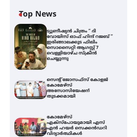
Top News
ട്യുണീഷ്യൻ ചിത്രം ” ദി
വോയിസ് ഓഫ് ഹിന്ദ് റജബ് ”
ഇരിങ്ങാലക്കുട ഫിലിം
സൊസൈറ്റി ആഗസ്റ്റ് 7
വെള്ളിയാഴ്ച സ്‌ക്രീൻ
ചെയ്യുന്നു
സെന്റ് ജോസഫ്സ് കോളജ്
കോമേഴ്‌സ്
അസോസിയേഷന്
തുടക്കമായി
കോമേഴ്സ്
എക്സ്പോയുമായി എസ്
എൻ ഹയർ സെക്കൻഡറി
വിദ്യാർത്ഥികൾ