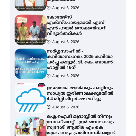
August 6, 2026
കോമേഴ്സ്
എക്സ്പോയുമായി എസ്
എൻ ഹയർ സെക്കൻഡറി
വിദ്യാർത്ഥികൾ
August 6, 2026
സർഗ്ഗസാഹിതി-
കവിതാസംഗമം 2026 കവിതാ
ചർച്ച കാട്ടൂർ, ടി. കെ. ബാലൻ
ഹാളിൽ 16ന്
August 6, 2026
ഇടത്തരം മഴയ്ക്കും കാറ്റിനും
സാധ്യത ഇരിങ്ങാലക്കുടയിൽ
4.4 മില്ലി മീറ്റർ മഴ ലഭിച്ചു
August 6, 2026
ഐ.ഐ.ടി മദ്രാസ്സിൽ നിന്നും
ഡോക്ടറേറ്റ് – ഇരിങ്ങാലക്കുട
സ്വദേശി ആതിര എം കെ
യുടെ നേട്ടം പ്രതിസന്ധികളോട്