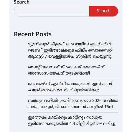
Search
Search
Recent Posts
ട്യുണീഷ്യൻ ചിത്രം ” ദി വോയിസ് ഓഫ് ഹിന്ദ്
റജബ് ” ഇരിങ്ങാലക്കുട ഫിലിം സൊസൈറ്റി
ആഗസ്റ്റ് 7 വെള്ളിയാഴ്ച സ്‌ക്രീൻ ചെയ്യുന്നു
സെന്റ് ജോസഫ്സ് കോളജ് കോമേഴ്‌സ്
അസോസിയേഷന് തുടക്കമായി
കോമേഴ്സ് എക്സ്പോയുമായി എസ് എൻ
ഹയർ സെക്കൻഡറി വിദ്യാർത്ഥികൾ
സർഗ്ഗസാഹിതി- കവിതാസംഗമം 2026 കവിതാ
ചർച്ച കാട്ടൂർ, ടി. കെ. ബാലൻ ഹാളിൽ 16ന്
ഇടത്തരം മഴയ്ക്കും കാറ്റിനും സാധ്യത
ഇരിങ്ങാലക്കുടയിൽ 4.4 മില്ലി മീറ്റർ മഴ ലഭിച്ചു