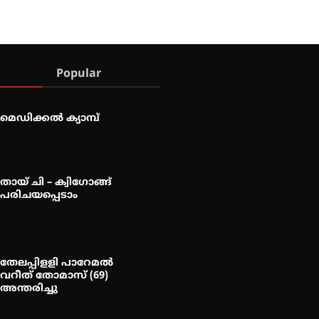
Popular
മെഡിക്കൽ ക്യാമ്പ്
തായ് ചി – ക്വിഗോങ്ങ്
പരിചയപ്പെടാം
തേലപ്പിളളി പാറേമൽ
വറീത് തോമാസ് (69)
അന്തരിച്ചു