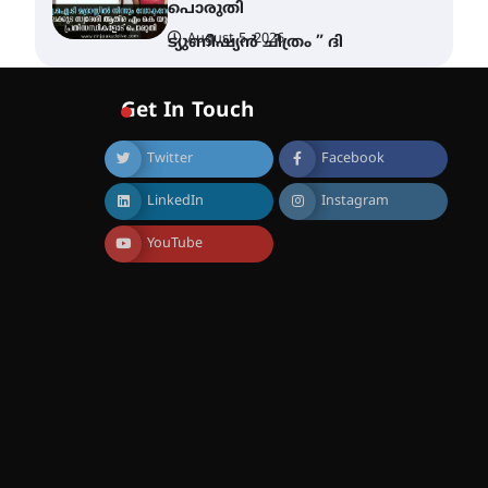
പൊരുതി
August 5, 2026
ട്യുണീഷ്യൻ ചിത്രം ” ദി
വോയിസ് ഓഫ് ഹിന്ദ് റജബ് ”
ഇരിങ്ങാലക്കുട ഫിലിം
സൊസൈറ്റി ആഗസ്റ്റ് 7
Get In Touch
വെള്ളിയാഴ്ച സ്‌ക്രീൻ
ചെയ്യുന്നു
Twitter
Facebook
August 6, 2026
സെന്റ് ജോസഫ്സ് കോളജ്
LinkedIn
Instagram
കോമേഴ്‌സ്
അസോസിയേഷന്
തുടക്കമായി
YouTube
August 6, 2026
കോമേഴ്സ്
എക്സ്പോയുമായി എസ്
എൻ ഹയർ സെക്കൻഡറി
വിദ്യാർത്ഥികൾ
August 6, 2026
സർഗ്ഗസാഹിതി-
കവിതാസംഗമം 2026 കവിതാ
ചർച്ച കാട്ടൂർ, ടി. കെ. ബാലൻ
ഹാളിൽ 16ന്