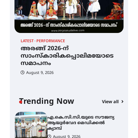
ഐ.ടി.യു. ബാങ്കിലെ
നിക്ഷേപകർക്ക് പണം
തിരികെ ലഭ്യമാക്കാൻ കേന്ദ്ര-
കേരള സർക്കാരുകൾ
അടിയന്തരമായി
ഇടപെടണമെന്ന് ഐ.ടി.യു.
ബാങ്ക് നിക്ഷേപക സംരക്ഷണ
സമിതി
LATEST
PERFORMANCE
ശക്തമായ കാറ്റിന് സാധ്യത –
HEA
August 8, 2026
അരങ്ങ് 2026-ന്
ആഗസ്റ്റ് 12 വരെ മഴ തുടരും,
എ.
സാംസ്കാരികപ്പൊലിമയോടെ
തൃശൂർ ജില്ലയിൽ മഞ്ഞ
ആ
അലർട്ട്
സമാപനം
ക്യ
August 8, 2026
August 9, 2026
A
അരങ്ങ് 2026-ന്
സാംസ്കാരികപ്പൊലിമയോടെ
സമാപനം
Trending Now
View all
August 9, 2026
എ.കെ.സി.സി.യുടെ സൗജന്യ
ആയുർവേദ മെഡിക്കൽ
ക്യാമ്പ്
August 9, 2026