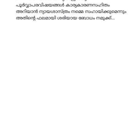
പൂർവ്വാപരവിഷയങ്ങൾ കാര്യകാരണസഹിതം
അറിയാൻ ന്യായശാസ്ത്രം നമ്മെ സഹായിക്കുമെന്നും
അതിൻ്റെ ഫലമായി ശരിയായ ബോധം നമുക്ക്…