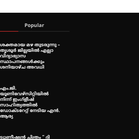
Popular
ശക്തമായ മഴ തുടരുന്നു –
തൃശൂർ ജില്ലയിൽ എല്ലാ
വിദ്യാഭ്യാസ
സ്ഥാപനങ്ങൾക്കും
ശനിയാഴ്ച അവധി
എം.ജി.
യൂണിവേഴ്‌സിറ്റിയിൽ
നിന്ന് ഇംഗ്ളീഷ്
സാഹിത്യത്തിൽ
ഡോക്ടറേറ്റ് നേടിയ എൻ.
ആര്യ
ട്യുണീഷ്യൻ ചിത്രം ” ദി