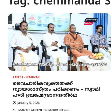
Tag:
chemmanda S
LATEST
SEMINAR
വൈചാരികവ്യക്തതക്ക്
ന്യായശാസ്ത്രം പഠിക്കണം – സ്വാമി
ഹരി ബ്രഹ്മേന്ദ്രാനന്ദതീർഥ
January 5, 2026
ചെമ്മണ്ട : ഓരോ കാര്യങ്ങളുടേയും