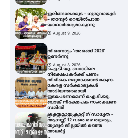
ഇരിങ്ങാലക്കുട – ഗുരുവായൂർ
– താനൂർ റെയിൽപാത
യാഥാർത്ഥ്യമാകുന്നു
August 9, 2026
തിരനോട്ടം ‘അരങ്ങ് 2026’
ഉണർന്നു
August 8, 2026
ഐ.ടി.യു. ബാങ്കിലെ
നിക്ഷേപകർക്ക് പണം
തിരികെ ലഭ്യമാക്കാൻ കേന്ദ്ര-
കേരള സർക്കാരുകൾ
അടിയന്തരമായി
ഇടപെടണമെന്ന് ഐ.ടി.യു.
ബാങ്ക് നിക്ഷേപക സംരക്ഷണ
സമിതി
ശക്തമായ കാറ്റിന് സാധ്യത –
August 8, 2026
ആഗസ്റ്റ് 12 വരെ മഴ തുടരും,
തൃശൂർ ജില്ലയിൽ മഞ്ഞ
അലർട്ട്