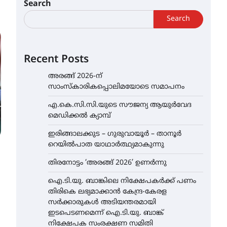
Search
Search
Recent Posts
അരങ്ങ് 2026-ന്
സാംസ്കാരികപ്പൊലിമയോടെ സമാപനം
എ.കെ.സി.സി.യുടെ സൗജന്യ ആയുർവേദ
മെഡിക്കൽ ക്യാമ്പ്
ഇരിങ്ങാലക്കുട – ഗുരുവായൂർ – താനൂർ
റെയിൽപാത യാഥാർത്ഥ്യമാകുന്നു
തിരനോട്ടം ‘അരങ്ങ് 2026’ ഉണർന്നു
ഐ.ടി.യു. ബാങ്കിലെ നിക്ഷേപകർക്ക് പണം
തിരികെ ലഭ്യമാക്കാൻ കേന്ദ്ര-കേരള
സർക്കാരുകൾ അടിയന്തരമായി
ഇടപെടണമെന്ന് ഐ.ടി.യു. ബാങ്ക്
നിക്ഷേപക സംരക്ഷണ സമിതി