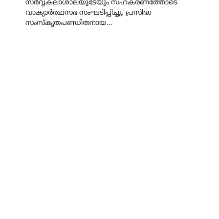
സർവ്വകലാശാലയുടേയും സഹകരണത്തോടെ
വാക്യാർത്ഥസഭ സംഘടിപ്പിച്ചു. പ്രസിദ്ധ
സംസ്കൃതപണ്ഡിതനായ…