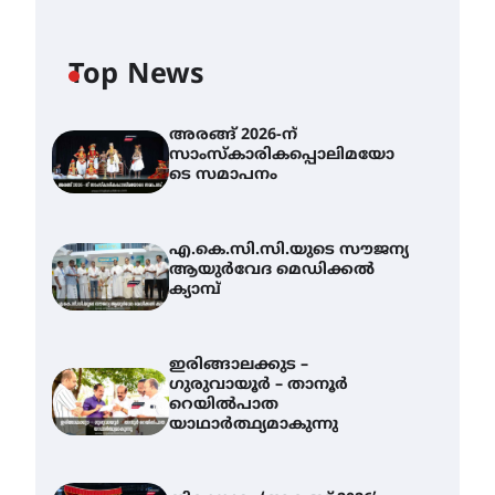
Top News
അരങ്ങ് 2026-ന്
സാംസ്കാരികപ്പൊലിമയോ
ടെ സമാപനം
എ.കെ.സി.സി.യുടെ സൗജന്യ
ആയുർവേദ മെഡിക്കൽ
ക്യാമ്പ്
ഇരിങ്ങാലക്കുട –
ഗുരുവായൂർ – താനൂർ
റെയിൽപാത
യാഥാർത്ഥ്യമാകുന്നു