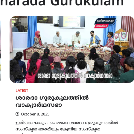
harada Gurukulam
LATEST
ശാരദാ ഗുരുകുലത്തിൽ
വാക്യാർഥസഭാ
October 8, 2025
ഇരിങ്ങാലക്കുട : ചെമ്മണ്ട ശാരദാ ഗുരുകുലത്തിൽ
സംസ്കൃത ഭാരതിയും കേന്ദ്രീയ സംസ്കൃത