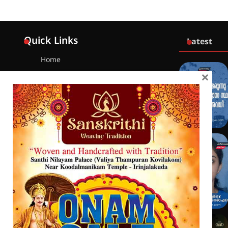
Quick Links
Latest
Home
×
Latest
Exclusive
Sanchari
Contact
Crime