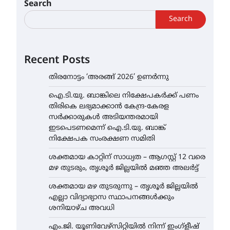
Search
Search
Recent Posts
തിരനോട്ടം ‘അരങ്ങ് 2026’ ഉണർന്നു
ഐ.ടി.യു. ബാങ്കിലെ നിക്ഷേപകർക്ക് പണം
തിരികെ ലഭ്യമാക്കാൻ കേന്ദ്ര-കേരള
സർക്കാരുകൾ അടിയന്തരമായി
ഇടപെടണമെന്ന് ഐ.ടി.യു. ബാങ്ക്
നിക്ഷേപക സംരക്ഷണ സമിതി
ശക്തമായ കാറ്റിന് സാധ്യത – ആഗസ്റ്റ് 12 വരെ
മഴ തുടരും, തൃശൂർ ജില്ലയിൽ മഞ്ഞ അലർട്ട്
ശക്തമായ മഴ തുടരുന്നു – തൃശൂർ ജില്ലയിൽ
എല്ലാ വിദ്യാഭ്യാസ സ്ഥാപനങ്ങൾക്കും
ശനിയാഴ്ച അവധി
എം.ജി. യൂണിവേഴ്‌സിറ്റിയിൽ നിന്ന് ഇംഗ്ളീഷ്