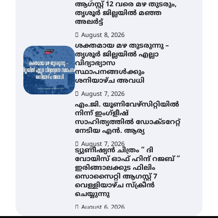
ആഗസ്റ്റ് 12 വരെ മഴ തുടരും,
തൃശൂർ ജില്ലയിൽ മഞ്ഞ
അലർട്ട്
August 8, 2026
ശക്തമായ മഴ തുടരുന്നു –
തൃശൂർ ജില്ലയിൽ എല്ലാ
വിദ്യാഭ്യാസ
സ്ഥാപനങ്ങൾക്കും
ശനിയാഴ്ച അവധി
August 7, 2026
എം.ജി. യൂണിവേഴ്‌സിറ്റിയിൽ
നിന്ന് ഇംഗ്ളീഷ്
സാഹിത്യത്തിൽ ഡോക്ടറേറ്റ്
നേടിയ എൻ. ആര്യ
August 7, 2026
ട്യുണീഷ്യൻ ചിത്രം ” ദി
വോയിസ് ഓഫ് ഹിന്ദ് റജബ് ”
ഇരിങ്ങാലക്കുട ഫിലിം
സൊസൈറ്റി ആഗസ്റ്റ് 7
വെള്ളിയാഴ്ച സ്‌ക്രീൻ
ചെയ്യുന്നു
August 6, 2026