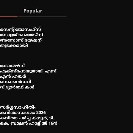
Popular
സെന്റ് ജോസഫ്സ്
കോളജ് കോമേഴ്‌സ്
അസോസിയേഷന്
തുടക്കമായി
കോമേഴ്സ്
എക്സ്പോയുമായി എസ്
എൻ ഹയർ
സെക്കൻഡറി
വിദ്യാർത്ഥികൾ
സർഗ്ഗസാഹിതി-
കവിതാസംഗമം 2026
കവിതാ ചർച്ച കാട്ടൂർ, ടി.
കെ. ബാലൻ ഹാളിൽ 16ന്