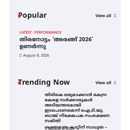
നിന്ന് ഇംഗ്ളീഷ്
സാഹിത്യത്തിൽ ഡോക്ടറേറ്റ്
നേടിയ എൻ. ആര്യ
Popular
View all
August 7, 2026
ട്യുണീഷ്യൻ ചിത്രം ” ദി
വോയിസ് ഓഫ് ഹിന്ദ് റജബ് ”
LATEST
PERFORMANCE
EXC
ഇരിങ്ങാലക്കുട ഫിലിം
തിരനോട്ടം ‘അരങ്ങ് 2026’
ഐ.
സൊസൈറ്റി ആഗസ്റ്റ് 7
വെള്ളിയാഴ്ച സ്‌ക്രീൻ
ഉണർന്നു
നി
ചെയ്യുന്നു
തി
August 8, 2026
August 6, 2026
ക
അ
തിരനോട്ടം ‘അരങ്ങ് 2026’
ഉണർന്നു
ഇട
Trending Now
ബാ
August 8, 2026
View all
ഐ.ടി.യു. ബാങ്കിലെ
സ
നിക്ഷേപകർക്ക് പണം
തിരികെ ലഭ്യമാക്കാൻ കേന്ദ്ര-
Au
കേരള സർക്കാരുകൾ
അടിയന്തരമായി
ഇടപെടണമെന്ന് ഐ.ടി.യു.
കും
ബാങ്ക് നിക്ഷേപക സംരക്ഷണ
സമിതി
ശക്തമായ കാറ്റിന് സാധ്യത –
August 8, 2026