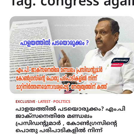
Tag:
congress agai
EXCLUSIVE
LATEST
POLITICS
പാളയത്തിൽ പടയൊരുക്കം? എം.പി
ജാക്സ‌നെതിരേ മണ്ഡലം
പ്രസിഡന്റുമാർ , കോൺഗ്രസിൻ്റെ
പൊതു പരിപാടികളിൽ നിന്ന്