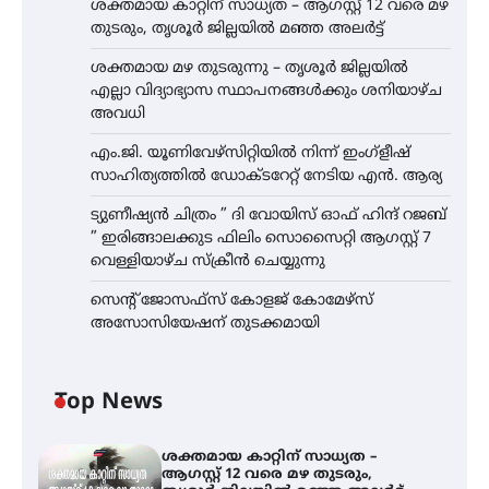
ശക്തമായ കാറ്റിന് സാധ്യത – ആഗസ്റ്റ് 12 വരെ മഴ
തുടരും, തൃശൂർ ജില്ലയിൽ മഞ്ഞ അലർട്ട്
ശക്തമായ മഴ തുടരുന്നു – തൃശൂർ ജില്ലയിൽ
എല്ലാ വിദ്യാഭ്യാസ സ്ഥാപനങ്ങൾക്കും ശനിയാഴ്ച
അവധി
എം.ജി. യൂണിവേഴ്‌സിറ്റിയിൽ നിന്ന് ഇംഗ്ളീഷ്
സാഹിത്യത്തിൽ ഡോക്ടറേറ്റ് നേടിയ എൻ. ആര്യ
ട്യുണീഷ്യൻ ചിത്രം ” ദി വോയിസ് ഓഫ് ഹിന്ദ് റജബ്
” ഇരിങ്ങാലക്കുട ഫിലിം സൊസൈറ്റി ആഗസ്റ്റ് 7
വെള്ളിയാഴ്ച സ്‌ക്രീൻ ചെയ്യുന്നു
സെന്റ് ജോസഫ്സ് കോളജ് കോമേഴ്‌സ്
അസോസിയേഷന് തുടക്കമായി
Top News
ശക്തമായ കാറ്റിന് സാധ്യത –
ആഗസ്റ്റ് 12 വരെ മഴ തുടരും,