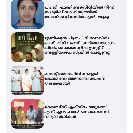
എം.ജി. യൂണിവേഴ്‌സിറ്റിയിൽ നിന്ന്
ഇംഗ്ളീഷ് സാഹിത്യത്തിൽ
ഡോക്ടറേറ്റ് നേടിയ എൻ. ആര്യ
ട്യുണീഷ്യൻ ചിത്രം ” ദി വോയിസ്
ഓഫ് ഹിന്ദ് റജബ് ” ഇരിങ്ങാലക്കുട
ഫിലിം സൊസൈറ്റി ആഗസ്റ്റ് 7
വെള്ളിയാഴ്ച സ്‌ക്രീൻ ചെയ്യുന്നു
സെന്റ് ജോസഫ്സ് കോളജ്
കോമേഴ്‌സ് അസോസിയേഷന്
തുടക്കമായി
കോമേഴ്സ് എക്സ്പോയുമായി
എസ് എൻ ഹയർ സെക്കൻഡറി
വിദ്യാർത്ഥികൾ