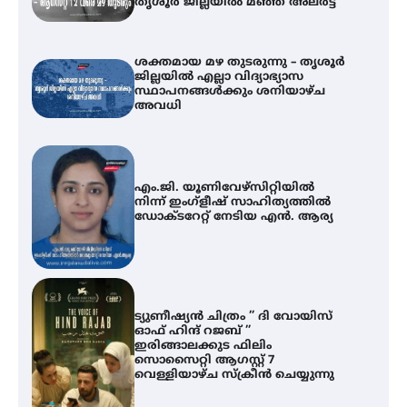
തൃശൂർ ജില്ലയിൽ മഞ്ഞ അലർട്ട്
ശക്തമായ മഴ തുടരുന്നു – തൃശൂർ
ജില്ലയിൽ എല്ലാ വിദ്യാഭ്യാസ
സ്ഥാപനങ്ങൾക്കും ശനിയാഴ്ച
അവധി
എം.ജി. യൂണിവേഴ്‌സിറ്റിയിൽ
നിന്ന് ഇംഗ്ളീഷ് സാഹിത്യത്തിൽ
ഡോക്ടറേറ്റ് നേടിയ എൻ. ആര്യ
ട്യുണീഷ്യൻ ചിത്രം ” ദി വോയിസ്
ഓഫ് ഹിന്ദ് റജബ് ”
ഇരിങ്ങാലക്കുട ഫിലിം
സൊസൈറ്റി ആഗസ്റ്റ് 7
വെള്ളിയാഴ്ച സ്‌ക്രീൻ ചെയ്യുന്നു