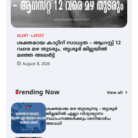
സെന്റ് ജോസഫ്സ് കോളജ്
കോമേഴ്‌സ് അസോസിയേഷന്
തുടക്കമായി
ALERT
LATEST
AL
ശക്തമായ കാറ്റിന് സാധ്യത – ആഗസ്റ്റ് 12
കോമേഴ്സ് എക്സ്പോയുമായി
ശ
എസ് എൻ ഹയർ സെക്കൻഡറി
വരെ മഴ തുടരും, തൃശൂർ ജില്ലയിൽ
ജ
വിദ്യാർത്ഥികൾ
മഞ്ഞ അലർട്ട്
സ
August 8, 2026
ശക്തമായ കാറ്റിന് സാധ്യത –
ആഗസ്റ്റ് 12 വരെ മഴ തുടരും,
തൃശൂർ ജില്ലയിൽ മഞ്ഞ അലർട്ട്
Trending Now
View all
ശക്തമായ മഴ തുടരുന്നു – തൃശൂർ
ജില്ലയിൽ എല്ലാ വിദ്യാഭ്യാസ
സ്ഥാപനങ്ങൾക്കും ശനിയാഴ്ച
അവധി