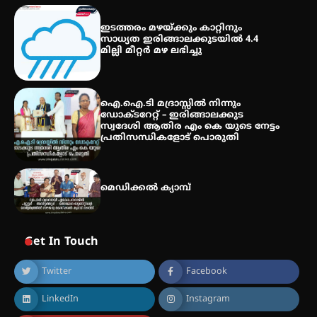
സെന്റ് ജോസഫ്സ് കോളജ്
ഇടത്തരം മഴയ്ക്കും കാറ്റിനും
കോമേഴ്‌സ് അസോസിയേഷന്
സാധ്യത ഇരിങ്ങാലക്കുടയിൽ 4.4
തുടക്കമായി
മില്ലി മീറ്റർ മഴ ലഭിച്ചു
കോമേഴ്സ് എക്സ്പോയുമായി
ഐ.ഐ.ടി മദ്രാസ്സിൽ നിന്നും
എസ് എൻ ഹയർ സെക്കൻഡറി
ഡോക്ടറേറ്റ് – ഇരിങ്ങാലക്കുട
വിദ്യാർത്ഥികൾ
സ്വദേശി ആതിര എം കെ യുടെ നേട്ടം
പ്രതിസന്ധികളോട് പൊരുതി
മെഡിക്കൽ ക്യാമ്പ്
Get In Touch
Twitter
Facebook
LinkedIn
Instagram