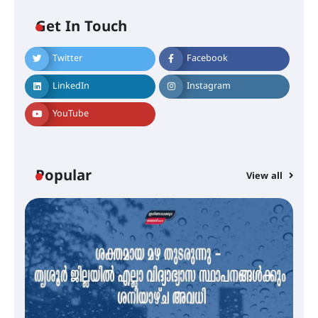
Get In Touch
Twitter
Facebook
എം.ജി. യൂണിവേഴ്‌സിറ്റിയിൽ നിന്ന്
ഇംഗ്ളീഷ് സാഹിത്യത്തിൽ
LinkedIn
Instagram
ഡോക്ടറേറ്റ് നേടിയ എൻ. ആര്യ
YouTube
ട്യുണീഷ്യൻ ചിത്രം ” ദി വോയിസ്
ഓഫ് ഹിന്ദ് റജബ് ” ഇരിങ്ങാലക്കുട
ഫിലിം സൊസൈറ്റി ആഗസ്റ്റ് 7
Popular
View all
വെള്ളിയാഴ്ച സ്‌ക്രീൻ ചെയ്യുന്നു
സെന്റ് ജോസഫ്സ് കോളജ്
കോമേഴ്‌സ് അസോസിയേഷന്
തുടക്കമായി
കോമേഴ്സ് എക്സ്പോയുമായി