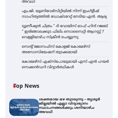
അവധി
എം.ജി. യൂണിവേഴ്‌സിറ്റിയിൽ നിന്ന് ഇംഗ്ളീഷ്
സാഹിത്യത്തിൽ ഡോക്ടറേറ്റ് നേടിയ എൻ. ആര്യ
ട്യുണീഷ്യൻ ചിത്രം ” ദി വോയിസ് ഓഫ് ഹിന്ദ് റജബ്
” ഇരിങ്ങാലക്കുട ഫിലിം സൊസൈറ്റി ആഗസ്റ്റ് 7
വെള്ളിയാഴ്ച സ്‌ക്രീൻ ചെയ്യുന്നു
സെന്റ് ജോസഫ്സ് കോളജ് കോമേഴ്‌സ്
അസോസിയേഷന് തുടക്കമായി
കോമേഴ്സ് എക്സ്പോയുമായി എസ് എൻ ഹയർ
സെക്കൻഡറി വിദ്യാർത്ഥികൾ
Top News
ശക്തമായ മഴ തുടരുന്നു – തൃശൂർ
ജില്ലയിൽ എല്ലാ വിദ്യാഭ്യാസ
സ്ഥാപനങ്ങൾക്കും ശനിയാഴ്ച
അവധി