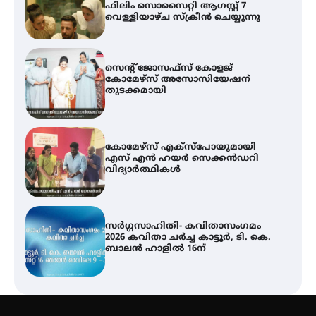
ഫിലിം സൊസൈറ്റി ആഗസ്റ്റ് 7
വെള്ളിയാഴ്ച സ്‌ക്രീൻ ചെയ്യുന്നു
സെന്റ് ജോസഫ്സ് കോളജ്
കോമേഴ്‌സ് അസോസിയേഷന്
തുടക്കമായി
കോമേഴ്സ് എക്സ്പോയുമായി
എസ് എൻ ഹയർ സെക്കൻഡറി
വിദ്യാർത്ഥികൾ
സർഗ്ഗസാഹിതി- കവിതാസംഗമം
2026 കവിതാ ചർച്ച കാട്ടൂർ, ടി. കെ.
ബാലൻ ഹാളിൽ 16ന്
ശക്തമായ മഴ തുടരുന്നു – തൃശൂർ
ജില്ലയിൽ എല്ലാ വിദ്യാഭ്യാസ