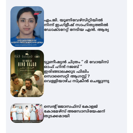
എം.ജി. യൂണിവേഴ്‌സിറ്റിയിൽ
നിന്ന് ഇംഗ്ളീഷ് സാഹിത്യത്തിൽ
ഡോക്ടറേറ്റ് നേടിയ എൻ. ആര്യ
ട്യുണീഷ്യൻ ചിത്രം ” ദി വോയിസ്
ഓഫ് ഹിന്ദ് റജബ് ”
ഇരിങ്ങാലക്കുട ഫിലിം
സൊസൈറ്റി ആഗസ്റ്റ് 7
വെള്ളിയാഴ്ച സ്‌ക്രീൻ ചെയ്യുന്നു
സെന്റ് ജോസഫ്സ് കോളജ്
കോമേഴ്‌സ് അസോസിയേഷന്
തുടക്കമായി