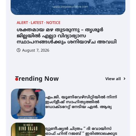
എസ് എൻ ഹയർ സെക്കൻഡറി
വിദ്യാർത്ഥികൾ
ALERT
LATEST
NOTICE
്
ശക്തമായ മഴ തുടരുന്നു – തൃശൂർ
സർഗ്ഗസാഹിതി- കവിതാസംഗമം
2026 കവിതാ ചർച്ച കാട്ടൂർ, ടി. കെ.
ജില്ലയിൽ എല്ലാ വിദ്യാഭ്യാസ
ബാലൻ ഹാളിൽ 16ന്
സ്ഥാപനങ്ങൾക്കും ശനിയാഴ്ച അവധി
August 7, 2026
ശക്തമായ മഴ തുടരുന്നു – തൃശൂർ
ജില്ലയിൽ എല്ലാ വിദ്യാഭ്യാസ
സ്ഥാപനങ്ങൾക്കും ശനിയാഴ്ച
അവധി
Trending Now
View all
A
എം.ജി. യൂണിവേഴ്‌സിറ്റിയിൽ നിന്ന്
എ
ഇംഗ്ളീഷ് സാഹിത്യത്തിൽ
ഡോക്ടറേറ്റ് നേടിയ എൻ. ആര്യ
ഇ
ന
ട്യുണീഷ്യൻ ചിത്രം ” ദി വോയിസ്
ഓഫ് ഹിന്ദ് റജബ് ” ഇരിങ്ങാലക്കുട