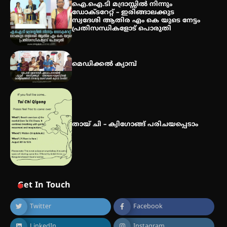
എസ് എൻ ഹയർ സെക്കൻഡറി
ഐ.ഐ.ടി മദ്രാസ്സിൽ നിന്നും
വിദ്യാർത്ഥികൾ
ഡോക്ടറേറ്റ് – ഇരിങ്ങാലക്കുട
സ്വദേശി ആതിര എം കെ യുടെ നേട്ടം
പ്രതിസന്ധികളോട് പൊരുതി
സർഗ്ഗസാഹിതി- കവിതാസംഗമം
2026 കവിതാ ചർച്ച കാട്ടൂർ, ടി. കെ.
മെഡിക്കൽ ക്യാമ്പ്
ബാലൻ ഹാളിൽ 16ന്
തായ് ചി – ക്വിഗോങ്ങ് പരിചയപ്പെടാം
Get In Touch
Twitter
Facebook
LinkedIn
Instagram