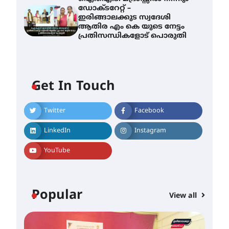
ഡോക്ടറേറ്റ് –
ഇരിങ്ങാലക്കുട സ്വദേശി
ആതിര എം കെ യുടെ നേട്ടം
പ്രതിസന്ധികളോട് പൊരുതി
Get In Touch
Twitter
Facebook
സർഗ്ഗസാഹിതി-
കവിതാസംഗമം 2026 കവിതാ
LinkedIn
Instagram
ചർച്ച കാട്ടൂർ, ടി. കെ. ബാലൻ
ഹാളിൽ 16ന്
YouTube
August 6, 2026
ഇടത്തരം മഴയ്ക്കും കാറ്റിനും
സാധ്യത ഇരിങ്ങാലക്കുടയിൽ
Popular
View all
4.4 മില്ലി മീറ്റർ മഴ ലഭിച്ചു
August 6, 2026