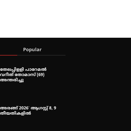
Popular
തേലപ്പിളളി പാറേമൽ
വറീത് തോമാസ് (69)
അന്തരിച്ചു
അരങ്ങ് 2026′ ആഗസ്റ്റ് 8, 9
തീയതികളിൽ