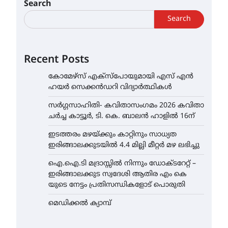
Search
Search
Recent Posts
കോമേഴ്സ് എക്സ്പോയുമായി എസ് എൻ
ഹയർ സെക്കൻഡറി വിദ്യാർത്ഥികൾ
സർഗ്ഗസാഹിതി- കവിതാസംഗമം 2026 കവിതാ
ചർച്ച കാട്ടൂർ, ടി. കെ. ബാലൻ ഹാളിൽ 16ന്
ഇടത്തരം മഴയ്ക്കും കാറ്റിനും സാധ്യത
ഇരിങ്ങാലക്കുടയിൽ 4.4 മില്ലി മീറ്റർ മഴ ലഭിച്ചു
ഐ.ഐ.ടി മദ്രാസ്സിൽ നിന്നും ഡോക്ടറേറ്റ് –
ഇരിങ്ങാലക്കുട സ്വദേശി ആതിര എം കെ
യുടെ നേട്ടം പ്രതിസന്ധികളോട് പൊരുതി
മെഡിക്കൽ ക്യാമ്പ്