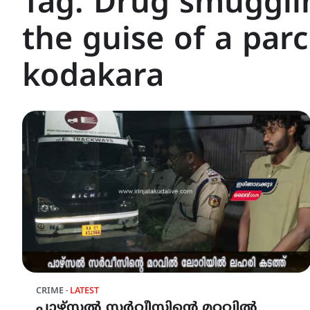
Tag:
Drug smugglin
the guise of a parc
kodakara
CRIME
LATEST
പാഴ്‌സൽ സർവീസിന്റെ മറവിൽ