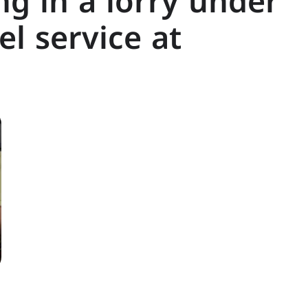
g in a lorry under
el service at