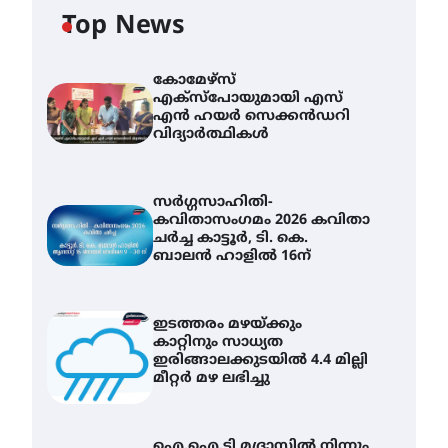
Top News
കോമേഴ്സ്
എക്സ്പോയുമായി എസ്
എൻ ഹയർ സെക്കൻഡറി
വിദ്യാർത്ഥികൾ
സർഗ്ഗസാഹിതി-
കവിതാസംഗമം 2026 കവിതാ
ചർച്ച കാട്ടൂർ, ടി. കെ.
ബാലൻ ഹാളിൽ 16ന്
ഇടത്തരം മഴയ്ക്കും
കാറ്റിനും സാധ്യത
ഇരിങ്ങാലക്കുടയിൽ 4.4 മില്ലി
മീറ്റർ മഴ ലഭിച്ചു
ഐ.ഐ.ടി മദ്രാസ്സിൽ നിന്നും