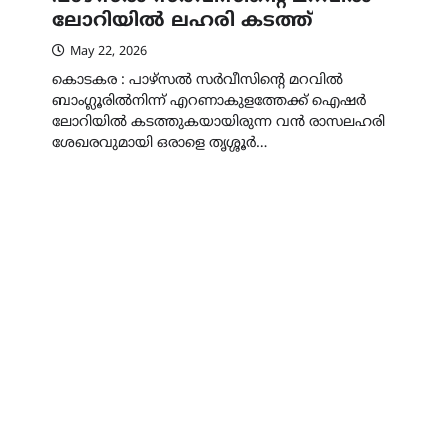
ലോറിയിൽ ലഹരി കടത്ത്
May 22, 2026
കൊടകര : പാഴ്‌സൽ സർവീസിന്റെ മറവിൽ
ബാംഗ്ലൂരിൽനിന്ന് എറണാകുളത്തേക്ക് ഐഷർ
ലോറിയിൽ കടത്തുകയായിരുന്ന വൻ രാസലഹരി
ശേഖരവുമായി ഒരാളെ തൃശ്ശൂർ…