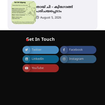
തായ് ചി – ക്വിഗോങ്ങ്
പരിചയപ്പെടാം
August 5, 2026
കോമേഴ്സ്
എക്സ്പോയുമായി എസ്
എൻ ഹയർ സെക്കൻഡറി
Get In Touch
വിദ്യാർത്ഥികൾ
August 6, 2026
Twitter
Facebook
സർഗ്ഗസാഹിതി-
LinkedIn
Instagram
കവിതാസംഗമം 2026 കവിതാ
ചർച്ച കാട്ടൂർ, ടി. കെ. ബാലൻ
ഹാളിൽ 16ന്
YouTube
August 6, 2026
ഇടത്തരം മഴയ്ക്കും കാറ്റിനും
സാധ്യത ഇരിങ്ങാലക്കുടയിൽ
4.4 മില്ലി മീറ്റർ മഴ ലഭിച്ചു
August 6, 2026