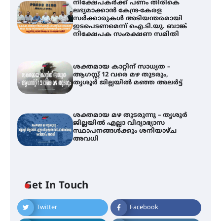
നിക്ഷേപകർക്ക് പണം തിരികെ
ലഭ്യമാക്കാൻ കേന്ദ്ര-കേരള
സർക്കാരുകൾ അടിയന്തരമായി
ഇടപെടണമെന്ന് ഐ.ടി.യു. ബാങ്ക്
നിക്ഷേപക സംരക്ഷണ സമിതി
ശക്തമായ കാറ്റിന് സാധ്യത –
ആഗസ്റ്റ് 12 വരെ മഴ തുടരും,
തൃശൂർ ജില്ലയിൽ മഞ്ഞ അലർട്ട്
ശക്തമായ മഴ തുടരുന്നു – തൃശൂർ
ജില്ലയിൽ എല്ലാ വിദ്യാഭ്യാസ
സ്ഥാപനങ്ങൾക്കും ശനിയാഴ്ച
അവധി
ഐ.ടി.യു. ബാങ്കിലെ
Get In Touch
നിക്ഷേപകർക്ക് പണം തിരികെ
ലഭ്യമാക്കാൻ കേന്ദ്ര-കേരള
സർക്കാരുകൾ അടിയന്തരമായി
Twitter
Facebook
ഇടപെടണമെന്ന് ഐ.ടി.യു. ബാങ്ക്