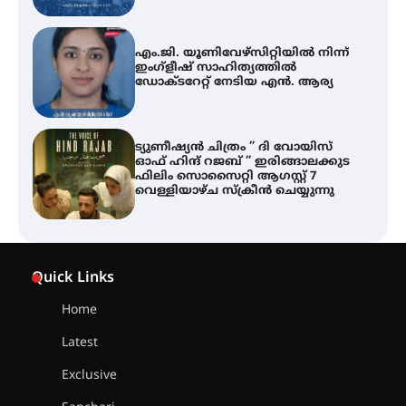
എം.ജി. യൂണിവേഴ്‌സിറ്റിയിൽ നിന്ന്
ഇംഗ്ളീഷ് സാഹിത്യത്തിൽ
ഡോക്ടറേറ്റ് നേടിയ എൻ. ആര്യ
ട്യുണീഷ്യൻ ചിത്രം ” ദി വോയിസ്
ഓഫ് ഹിന്ദ് റജബ് ” ഇരിങ്ങാലക്കുട
ഫിലിം സൊസൈറ്റി ആഗസ്റ്റ് 7
വെള്ളിയാഴ്ച സ്‌ക്രീൻ ചെയ്യുന്നു
തിരനോട്ടം ‘അരങ്ങ് 2026’ ഉണർന്നു
Quick Links
Home
ഐ.ടി.യു. ബാങ്കിലെ
Latest
നിക്ഷേപകർക്ക് പണം തിരികെ
ലഭ്യമാക്കാൻ കേന്ദ്ര-കേരള
Exclusive
സർക്കാരുകൾ അടിയന്തരമായി
ഇടപെടണമെന്ന് ഐ.ടി.യു. ബാങ്ക്