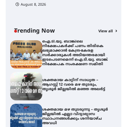
പ
August 8, 2026
ി
ക
ഇ
ന
തിരനോട്ടം ‘അരങ്ങ് 2026’ ഉണർന്നു
Trending Now
View all
ഐ.ടി.യു. ബാങ്കിലെ
നിക്ഷേപകർക്ക് പണം തിരികെ
ലഭ്യമാക്കാൻ കേന്ദ്ര-കേരള
സർക്കാരുകൾ അടിയന്തരമായി
ഇടപെടണമെന്ന് ഐ.ടി.യു. ബാങ്ക്
നിക്ഷേപക സംരക്ഷണ സമിതി
ശക്തമായ കാറ്റിന് സാധ്യത –
ആഗസ്റ്റ് 12 വരെ മഴ തുടരും,
തൃശൂർ ജില്ലയിൽ മഞ്ഞ അലർട്ട്
ശക്തമായ മഴ തുടരുന്നു – തൃശൂർ
ജില്ലയിൽ എല്ലാ വിദ്യാഭ്യാസ
സ്ഥാപനങ്ങൾക്കും ശനിയാഴ്ച
അവധി