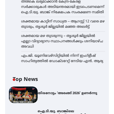
തിരികെ ലഭ്യമാക്കാൻ കേന്ദ്ര-കേരള
സർക്കാരുകൾ അടിയന്തരമായി ഇടപെടണമെന്ന്
ഐ.ടി.യു. ബാങ്ക് നിക്ഷേപക സംരക്ഷണ സമിതി
ശക്തമായ കാറ്റിന് സാധ്യത – ആഗസ്റ്റ് 12 വരെ മഴ
തുടരും, തൃശൂർ ജില്ലയിൽ മഞ്ഞ അലർട്ട്
ശക്തമായ മഴ തുടരുന്നു – തൃശൂർ ജില്ലയിൽ
എല്ലാ വിദ്യാഭ്യാസ സ്ഥാപനങ്ങൾക്കും ശനിയാഴ്ച
അവധി
എം.ജി. യൂണിവേഴ്‌സിറ്റിയിൽ നിന്ന് ഇംഗ്ളീഷ്
സാഹിത്യത്തിൽ ഡോക്ടറേറ്റ് നേടിയ എൻ. ആര്യ
Top News
തിരനോട്ടം ‘അരങ്ങ് 2026’ ഉണർന്നു
ഐ.ടി.യു. ബാങ്കിലെ