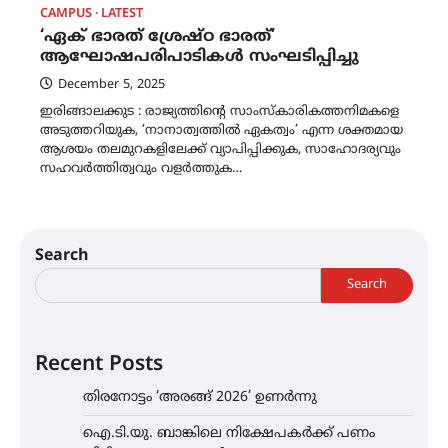
CAMPUS
LATEST
‘ഏക് ഭാരത് ശ്രേഷ്ഠ ഭാരത്’
ആഘോഷപരിപാടികൾ സംഘടിപ്പിച്ചു
December 5, 2025
ഇരിങ്ങാലക്കുട : രാജ്യത്തിന്റെ സാംസ്കാരികത്തനിമകളെ
അടുത്തറിയുക, ‘നാനാത്വത്തിൽ ഏകത്വം’ എന്ന ശക്തമായ
ആശയം തലമുറകളിലേക്ക് വ്യാപിപ്പിക്കുക, സാഹോദര്യവും
സഹവർത്തിത്വവും വളർത്തുക…
Search
Search
Recent Posts
തിരനോട്ടം ‘അരങ്ങ് 2026’ ഉണർന്നു
ഐ.ടി.യു. ബാങ്കിലെ നിക്ഷേപകർക്ക് പണം