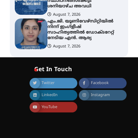
സ്ഥാപനങ്ങൾക്കും
ശനിയാഴ്ച അവധി
August 7, 2026
എം.ജി. യൂണിവേഴ്‌സിറ്റിയിൽ
നിന്ന് ഇംഗ്ളീഷ്
സാഹിത്യത്തിൽ ഡോക്ടറേറ്റ്
നേടിയ എൻ. ആര്യ
August 7, 2026
ഇരിങ്ങാലക്കുട – ഗുരുവായൂർ
– താനൂർ റെയിൽപാത
Get In Touch
യാഥാർത്ഥ്യമാകുന്നു
August 9, 2026
Twitter
Facebook
LinkedIn
Instagram
തിരനോട്ടം ‘അരങ്ങ് 2026’
ഉണർന്നു
YouTube
August 8, 2026
ഐ.ടി.യു. ബാങ്കിലെ
നിക്ഷേപകർക്ക് പണം
തിരികെ ലഭ്യമാക്കാൻ കേന്ദ്ര-
കേരള സർക്കാരുകൾ
അടിയന്തരമായി