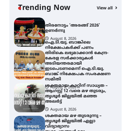
യാഥാർത്ഥ്യമാകുന്നു
Trending Now
View all
August 9, 2026
തിരനോട്ടം ‘അരങ്ങ് 2026’
ഉണർന്നു
August 8, 2026
ഐ.ടി.യു. ബാങ്കിലെ
നിക്ഷേപകർക്ക് പണം
തിരികെ ലഭ്യമാക്കാൻ കേന്ദ്ര-
കേരള സർക്കാരുകൾ
അടിയന്തരമായി
ഇടപെടണമെന്ന് ഐ.ടി.യു.
ബാങ്ക് നിക്ഷേപക സംരക്ഷണ
സമിതി
ശക്തമായ കാറ്റിന് സാധ്യത –
August 8, 2026
ആഗസ്റ്റ് 12 വരെ മഴ തുടരും,
തൃശൂർ ജില്ലയിൽ മഞ്ഞ
അലർട്ട്
August 8, 2026
ശക്തമായ മഴ തുടരുന്നു –
തൃശൂർ ജില്ലയിൽ എല്ലാ
വിദ്യാഭ്യാസ