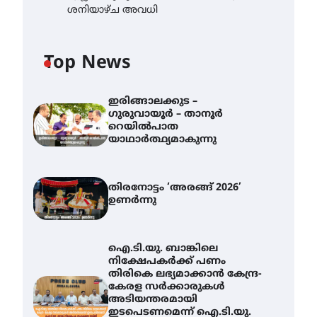
ശനിയാഴ്ച അവധി
Top News
ഇരിങ്ങാലക്കുട –
ഗുരുവായൂർ – താനൂർ
റെയിൽപാത
യാഥാർത്ഥ്യമാകുന്നു
തിരനോട്ടം ‘അരങ്ങ് 2026’
ഉണർന്നു
ഐ.ടി.യു. ബാങ്കിലെ
നിക്ഷേപകർക്ക് പണം
തിരികെ ലഭ്യമാക്കാൻ കേന്ദ്ര-
കേരള സർക്കാരുകൾ
അടിയന്തരമായി
ഇടപെടണമെന്ന് ഐ.ടി.യു.