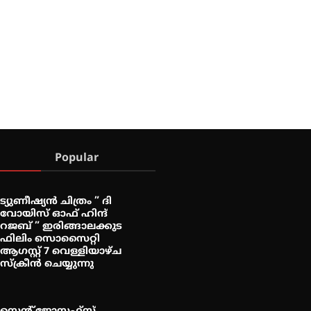
Popular
ട്യുണീഷ്യൻ ചിത്രം ” ദി
വോയിസ് ഓഫ് ഹിന്ദ്
റജബ് ” ഇരിങ്ങാലക്കുട
ഫിലിം സൊസൈറ്റി
ആഗസ്റ്റ് 7 വെള്ളിയാഴ്ച
സ്‌ക്രീൻ ചെയ്യുന്നു