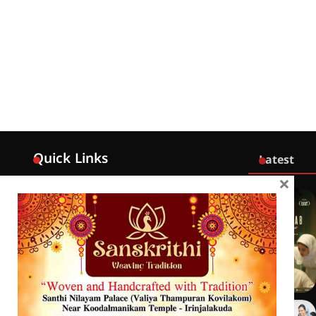
Quick Links
Latest
×
Home
Latest
Exclusive
Sanchari
Contact
Crime