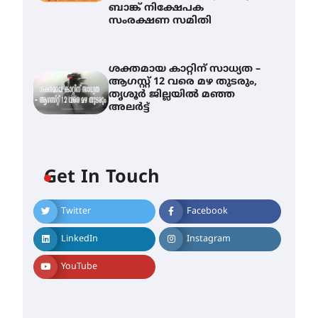
ബാങ്ക് നിക്ഷേപക
സംരക്ഷണ സമിതി
ശക്തമായ കാറ്റിന് സാധ്യത –
ആഗസ്റ്റ് 12 വരെ മഴ തുടരും,
തൃശൂർ ജില്ലയിൽ മഞ്ഞ
അലർട്ട്
Get In Touch
Twitter
Facebook
തിരനോട്ടം ‘അരങ്ങ് 2026’
ഉണർന്നു
LinkedIn
Instagram
August 8, 2026
ഐ.ടി.യു. ബാങ്കിലെ
YouTube
നിക്ഷേപകർക്ക് പണം
തിരികെ ലഭ്യമാക്കാൻ കേന്ദ്ര-
കേരള സർക്കാരുകൾ
അടിയന്തരമായി