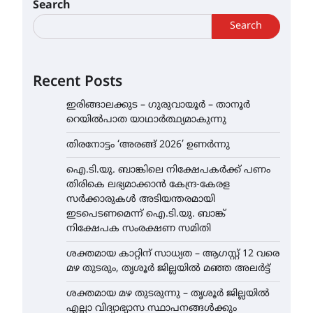
Search
Search
Recent Posts
ഇരിങ്ങാലക്കുട – ഗുരുവായൂർ – താനൂർ
റെയിൽപാത യാഥാർത്ഥ്യമാകുന്നു
തിരനോട്ടം ‘അരങ്ങ് 2026’ ഉണർന്നു
ഐ.ടി.യു. ബാങ്കിലെ നിക്ഷേപകർക്ക് പണം
തിരികെ ലഭ്യമാക്കാൻ കേന്ദ്ര-കേരള
സർക്കാരുകൾ അടിയന്തരമായി
ഇടപെടണമെന്ന് ഐ.ടി.യു. ബാങ്ക്
നിക്ഷേപക സംരക്ഷണ സമിതി
ശക്തമായ കാറ്റിന് സാധ്യത – ആഗസ്റ്റ് 12 വരെ
മഴ തുടരും, തൃശൂർ ജില്ലയിൽ മഞ്ഞ അലർട്ട്
ശക്തമായ മഴ തുടരുന്നു – തൃശൂർ ജില്ലയിൽ
എല്ലാ വിദ്യാഭ്യാസ സ്ഥാപനങ്ങൾക്കും