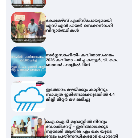
കോമേഴ്സ് എക്സ്പോയുമായി
എസ് എൻ ഹയർ സെക്കൻഡറി
വിദ്യാർത്ഥികൾ
സർഗ്ഗസാഹിതി- കവിതാസംഗമം
2026 കവിതാ ചർച്ച കാട്ടൂർ, ടി. കെ.
ബാലൻ ഹാളിൽ 16ന്
ഇടത്തരം മഴയ്ക്കും കാറ്റിനും
സാധ്യത ഇരിങ്ങാലക്കുടയിൽ 4.4
മില്ലി മീറ്റർ മഴ ലഭിച്ചു
ഐ.ഐ.ടി മദ്രാസ്സിൽ നിന്നും
ഡോക്ടറേറ്റ് – ഇരിങ്ങാലക്കുട
സ്വദേശി ആതിര എം കെ യുടെ
നേട്ടം പ്രതിസന്ധികളോട് പൊരുതി