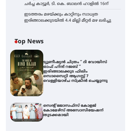
ചർച്ച കാട്ടൂർ, ടി. കെ. ബാലൻ ഹാളിൽ 16ന്
ഇടത്തരം മഴയ്ക്കും കാറ്റിനും സാധ്യത
ഇരിങ്ങാലക്കുടയിൽ 4.4 മില്ലി മീറ്റർ മഴ ലഭിച്ചു
Top News
ട്യുണീഷ്യൻ ചിത്രം ” ദി വോയിസ്
ഓഫ് ഹിന്ദ് റജബ് ”
ഇരിങ്ങാലക്കുട ഫിലിം
സൊസൈറ്റി ആഗസ്റ്റ് 7
വെള്ളിയാഴ്ച സ്‌ക്രീൻ ചെയ്യുന്നു
സെന്റ് ജോസഫ്സ് കോളജ്
കോമേഴ്‌സ് അസോസിയേഷന്
തുടക്കമായി