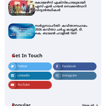
കോമേഴ്സ് എക്സ്പോയുമായി
എസ് എൻ ഹയർ സെക്കൻഡറി
വിദ്യാർത്ഥികൾ
സർഗ്ഗസാഹിതി- കവിതാസംഗമം
2026 കവിതാ ചർച്ച കാട്ടൂർ, ടി.
കെ. ബാലൻ ഹാളിൽ 16ന്
Get In Touch
Twitter
Facebook
LinkedIn
Instagram
YouTube
Popular
View all