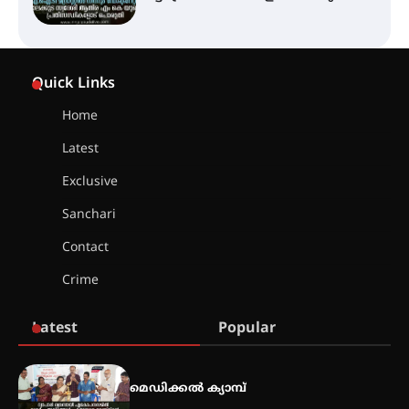
ട്യുണീഷ്യൻ ചിത്രം ” ദി വോയിസ്
ഓഫ് ഹിന്ദ് റജബ് ” ഇരിങ്ങാലക്കുട
Quick Links
ഫിലിം സൊസൈറ്റി ആഗസ്റ്റ് 7
വെള്ളിയാഴ്ച സ്‌ക്രീൻ ചെയ്യുന്നു
Home
Latest
സെന്റ് ജോസഫ്സ് കോളജ്
കോമേഴ്‌സ് അസോസിയേഷന്
Exclusive
തുടക്കമായി
Sanchari
Contact
കോമേഴ്സ് എക്സ്പോയുമായി
Crime
എസ് എൻ ഹയർ സെക്കൻഡറി
വിദ്യാർത്ഥികൾ
Latest
Popular
സർഗ്ഗസാഹിതി- കവിതാസംഗമം
2026 കവിതാ ചർച്ച കാട്ടൂർ, ടി. കെ.
മെഡിക്കൽ ക്യാമ്പ്
ബാലൻ ഹാളിൽ 16ന്