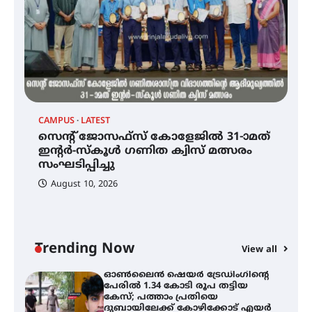
ആളൂർ പഞ്ചായത്തിനെ
മുകുന്ദപുരം താലൂക്കിൽ
ഉൾപ്പെടുത്തി
പർവസ്ഥിതിയിലാക്കണം –
ഇരിങ്ങാലക്കുട റെയിൽവേ
സ്റ്റേഷൻ വികസനസമിതി
CAMPUS
LATEST
C
സെന്റ് ജോസഫ്സ് കോളേജിൽ 31-ാമത്
ഇരിങ്ങാലക്കുടയിൽ പി.കെ.
ഓ
ചാത്തൻ മാസ്റ്ററുടെ പ്രതിമ
ഇന്റർ-സ്കൂൾ ഗണിത ക്വിസ് മത്സരം
പ
സ്ഥാപിക്കണം – കെ.പി.എം.എസ്
സംഘടിപ്പിച്ചു
പ
ക
August 10, 2026
ക
സെന്റ് ജോസഫ്സ് കോളേജിൽ 31-ാ
മത് ഇന്റർ-സ്കൂൾ ഗണിത ക്വിസ്
മത്സരം സംഘടിപ്പിച്ചു
Trending Now
View all
ഓൺലൈൻ ഷെയർ ട്രേഡിംഗിന്റെ
പേരിൽ 1.34 കോടി രൂപ തട്ടിയ
കേസ്; പത്താം പ്രതിയെ
ദുബായിലേക്ക് കോഴിക്കോട് എയർ