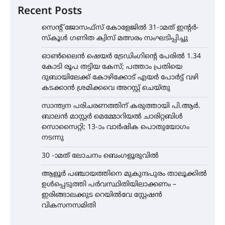
Recent Posts
സെന്റ് ജോസഫ്സ് കോളേജിൽ 31-ാമത് ഇന്റർ-
സ്കൂൾ ഗണിത ക്വിസ് മത്സരം സംഘടിപ്പിച്ചു
ഓൺലൈൻ ഷെയർ ട്രേഡിംഗിന്റെ പേരിൽ 1.34
കോടി രൂപ തട്ടിയ കേസ്; പത്താം പ്രതിയെ
ദുബായിലേക്ക് കോഴിക്കോട് എയർ പോർട്ട് വഴി
കടക്കാൻ ശ്രമിക്കവെ അറസ്റ്റ് ചെയ്തു
സാന്ത്വന പരിചരണത്തിന് കരുത്തായി പി.ആർ.
ബാലൻ മാസ്റ്റർ മെമ്മോറിയൽ ചാരിറ്റബിൾ
സൊസൈറ്റി; 13-ാം വാർഷിക പൊതുയോഗം
നടന്നു
30 -ാമത് ലോചനം ബെംഗളൂരുവിൽ
ആളൂർ പഞ്ചായത്തിനെ മുകുന്ദപുരം താലൂക്കിൽ
ഉൾപ്പെടുത്തി പർവസ്ഥിതിയിലാക്കണം –
ഇരിങ്ങാലക്കുട റെയിൽവേ സ്റ്റേഷൻ
വികസനസമിതി