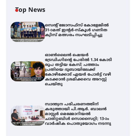
Top News
സെന്റ് ജോസഫ്സ് കോളേജിൽ
31-ാമത് ഇന്റർ-സ്കൂൾ ഗണിത
ക്വിസ് മത്സരം സംഘടിപ്പിച്ചു
ഓൺലൈൻ ഷെയർ
ട്രേഡിംഗിന്റെ പേരിൽ 1.34 കോടി
രൂപ തട്ടിയ കേസ്; പത്താം
പ്രതിയെ ദുബായിലേക്ക്
കോഴിക്കോട് എയർ പോർട്ട് വഴി
കടക്കാൻ ശ്രമിക്കവെ അറസ്റ്റ്
ചെയ്തു
സാന്ത്വന പരിചരണത്തിന്
കരുത്തായി പി.ആർ. ബാലൻ
മാസ്റ്റർ മെമ്മോറിയൽ
ചാരിറ്റബിൾ സൊസൈറ്റി; 13-ാം
വാർഷിക പൊതുയോഗം നടന്നു