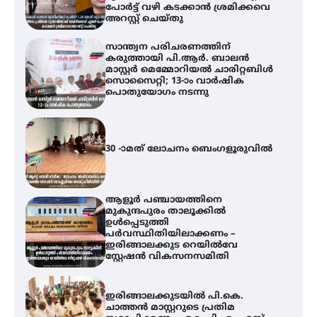
പോർട്ട് വഴി കടക്കാൻ ശ്രമിക്കവെ
അറസ്റ്റ് ചെയ്തു
സാന്ത്വന പരിചരണത്തിന്
കരുത്തായി പി.ആർ. ബാലൻ
മാസ്റ്റർ മെമ്മോറിയൽ ചാരിറ്റബിൾ
സൊസൈറ്റി; 13-ാം വാർഷിക
പൊതുയോഗം നടന്നു
30 -ാമത് ലോചനം ബെംഗളൂരുവിൽ
ആളൂർ പഞ്ചായത്തിനെ
മുകുന്ദപുരം താലൂക്കിൽ
ഉൾപ്പെടുത്തി
പർവസ്ഥിതിയിലാക്കണം –
ഇരിങ്ങാലക്കുട റെയിൽവേ
സ്റ്റേഷൻ വികസനസമിതി
ഇരിങ്ങാലക്കുടയിൽ പി.കെ.
ചാത്തൻ മാസ്റ്ററുടെ പ്രതിമ