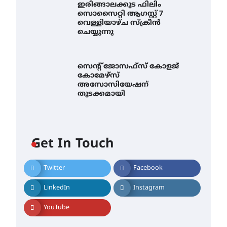
ഇരിങ്ങാലക്കുട ഫിലിം
സൊസൈറ്റി ആഗസ്റ്റ് 7
വെള്ളിയാഴ്ച സ്‌ക്രീൻ
ചെയ്യുന്നു
സെന്റ് ജോസഫ്സ് കോളജ്
കോമേഴ്‌സ്
അസോസിയേഷന്
തുടക്കമായി
Get In Touch
Twitter
Facebook
എം.ജി. യൂണിവേഴ്‌സിറ്റിയിൽ
നിന്ന് ഇംഗ്ളീഷ്
LinkedIn
Instagram
സാഹിത്യത്തിൽ ഡോക്ടറേറ്റ്
നേടിയ എൻ. ആര്യ
YouTube
August 7, 2026
ട്യുണീഷ്യൻ ചിത്രം ” ദി