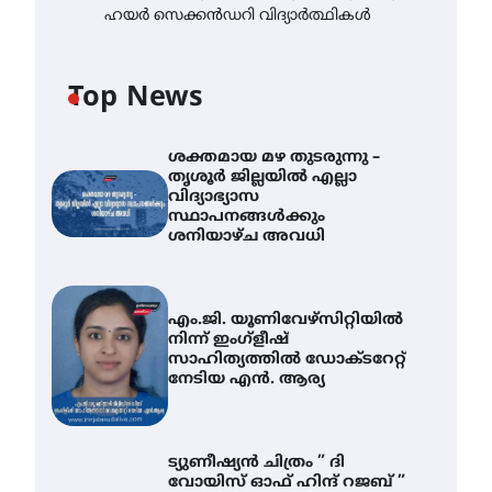
ഹയർ സെക്കൻഡറി വിദ്യാർത്ഥികൾ
Top News
ശക്തമായ മഴ തുടരുന്നു –
തൃശൂർ ജില്ലയിൽ എല്ലാ
വിദ്യാഭ്യാസ
സ്ഥാപനങ്ങൾക്കും
ശനിയാഴ്ച അവധി
എം.ജി. യൂണിവേഴ്‌സിറ്റിയിൽ
നിന്ന് ഇംഗ്ളീഷ്
സാഹിത്യത്തിൽ ഡോക്ടറേറ്റ്
നേടിയ എൻ. ആര്യ
ട്യുണീഷ്യൻ ചിത്രം ” ദി
വോയിസ് ഓഫ് ഹിന്ദ് റജബ് ”