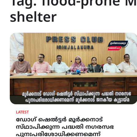
Tag:
flood-prone 
shelter
LATEST
ഡോഗ് ഷെൽട്ടർ മൂർക്കനാട്
സ്‌ഥാപിക്കുന്ന പദ്ധതി നഗരസഭ
പുനഃപരിശോധിക്കണമെന്ന്