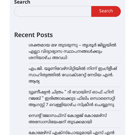
Search
Search
Recent Posts
ശക്തമായ മഴ തുടരുന്നു – തൃശൂർ ജില്ലയിൽ
എല്ലാ വിദ്യാഭ്യാസ സ്ഥാപനങ്ങൾക്കും
ശനിയാഴ്ച അവധി
എം.ജി. യൂണിവേഴ്‌സിറ്റിയിൽ നിന്ന് ഇംഗ്ളീഷ്
സാഹിത്യത്തിൽ ഡോക്ടറേറ്റ് നേടിയ എൻ.
ആര്യ
ട്യുണീഷ്യൻ ചിത്രം ” ദി വോയിസ് ഓഫ് ഹിന്ദ്
റജബ് ” ഇരിങ്ങാലക്കുട ഫിലിം സൊസൈറ്റി
ആഗസ്റ്റ് 7 വെള്ളിയാഴ്ച സ്‌ക്രീൻ ചെയ്യുന്നു
സെന്റ് ജോസഫ്സ് കോളജ് കോമേഴ്‌സ്
അസോസിയേഷന് തുടക്കമായി
കോമേഴ്സ് എക്സ്പോയുമായി എസ് എൻ