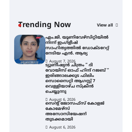
ശക്തമായ മഴ തുടരുന്നു –
തൃശൂർ ജില്ലയിൽ എല്ലാ
വിദ്യാഭ്യാസ
സ്ഥാപനങ്ങൾക്കും
Trending Now
ശനിയാഴ്ച അവധി
View all
AWA
August 7, 2026
എം
എം.ജി. യൂണിവേഴ്‌സിറ്റിയിൽ
നി
നിന്ന് ഇംഗ്ളീഷ്
സാ
സാഹിത്യത്തിൽ ഡോക്ടറേറ്റ്
ന
നേടിയ എൻ. ആര്യ
August 7, 2026
Au
ട്യുണീഷ്യൻ ചിത്രം ” ദി
വോയിസ് ഓഫ് ഹിന്ദ് റജബ് ”
ഇരിങ്ങാലക്കുട ഫിലിം
സൊസൈറ്റി ആഗസ്റ്റ് 7
വെള്ളിയാഴ്ച സ്‌ക്രീൻ
ചെയ്യുന്നു
August 6, 2026
സെന്റ് ജോസഫ്സ് കോളജ്
കോമേഴ്‌സ്
അസോസിയേഷന്
തുടക്കമായി
August 6, 2026