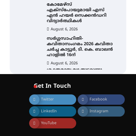
കോമേഴ്സ്
എക്സ്പോയുമായി എസ്
എൻ ഹയർ സെക്കൻഡറി
വിദ്യാർത്ഥികൾ
August 6, 2026
സർഗ്ഗസാഹിതി-
കവിതാസംഗമം 2026 കവിതാ
ചർച്ച കാട്ടൂർ, ടി. കെ. ബാലൻ
ഹാളിൽ 16ന്
August 6, 2026
ശക്തമായ മഴ തുടരുന്നു –
തൃശൂർ ജില്ലയിൽ എല്ലാ
വിദ്യാഭ്യാസ
Get In Touch
സ്ഥാപനങ്ങൾക്കും
ശനിയാഴ്ച അവധി
Twitter
Facebook
August 7, 2026
എം.ജി. യൂണിവേഴ്‌സിറ്റിയിൽ
LinkedIn
Instagram
നിന്ന് ഇംഗ്ളീഷ്
സാഹിത്യത്തിൽ ഡോക്ടറേറ്റ്
നേടിയ എൻ. ആര്യ
YouTube
August 7, 2026
ട്യുണീഷ്യൻ ചിത്രം ” ദി