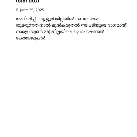
അവധി
June 25, 2025
അറിയിപ്പ് : തൃശ്ശൂര്‍ ജില്ലയില്‍ കനത്തമഴ
തുടരുന്നതിനാൽ മുന്‍കരുതല്‍ നടപടിയുടെ ഭാഗമായി
നാളെ (ജൂൺ 26) ജില്ലയിലെ പ്രൊഫഷണൽ
കോളേജുകൾ…