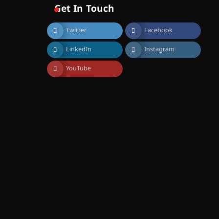
വിദ്യാഭ്യാസ
Get In Touch
സ്ഥാപനങ്ങൾക്കും
ശനിയാഴ്ച അവധി
Twitter
Facebook
August 7, 2026
എം.ജി. യൂണിവേഴ്‌സിറ്റിയിൽ
LinkedIn
Instagram
നിന്ന് ഇംഗ്ളീഷ്
സാഹിത്യത്തിൽ ഡോക്ടറേറ്റ്
നേടിയ എൻ. ആര്യ
YouTube
August 7, 2026
ട്യുണീഷ്യൻ ചിത്രം ” ദി
വോയിസ് ഓഫ് ഹിന്ദ് റജബ് ”
ഇരിങ്ങാലക്കുട ഫിലിം
സൊസൈറ്റി ആഗസ്റ്റ് 7
വെള്ളിയാഴ്ച സ്‌ക്രീൻ
ചെയ്യുന്നു
August 6, 2026
സെന്റ് ജോസഫ്സ് കോളജ്
കോമേഴ്‌സ്
അസോസിയേഷന്
തുടക്കമായി
August 6, 2026
കോമേഴ്സ്
എക്സ്പോയുമായി എസ്