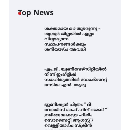
Top News
ശക്തമായ മഴ തുടരുന്നു –
തൃശൂർ ജില്ലയിൽ എല്ലാ
വിദ്യാഭ്യാസ
സ്ഥാപനങ്ങൾക്കും
ശനിയാഴ്ച അവധി
എം.ജി. യൂണിവേഴ്‌സിറ്റിയിൽ
നിന്ന് ഇംഗ്ളീഷ്
സാഹിത്യത്തിൽ ഡോക്ടറേറ്റ്
നേടിയ എൻ. ആര്യ
ട്യുണീഷ്യൻ ചിത്രം ” ദി
വോയിസ് ഓഫ് ഹിന്ദ് റജബ് ”
ഇരിങ്ങാലക്കുട ഫിലിം
സൊസൈറ്റി ആഗസ്റ്റ് 7
വെള്ളിയാഴ്ച സ്‌ക്രീൻ