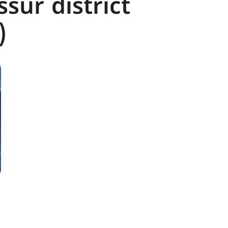
ssur district
)