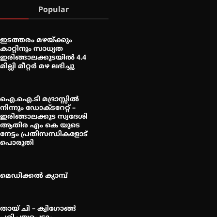
Popular
ഇടത്തരം മഴയ്ക്കും
കാറ്റിനും സാധ്യത
ഇരിങ്ങാലക്കുടയിൽ 4.4
മില്ലി മീറ്റർ മഴ ലഭിച്ചു
ഐ.ഐ.ടി മദ്രാസ്സിൽ
നിന്നും ഡോക്ടറേറ്റ് –
ഇരിങ്ങാലക്കുട സ്വദേശി
ആതിര എം കെ യുടെ
നേട്ടം പ്രതിസന്ധികളോട്
പൊരുതി
മെഡിക്കൽ ക്യാമ്പ്
തായ് ചി – ക്വിഗോങ്ങ്