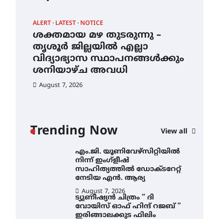
എൻ ഹയർ സെക്കൻഡറി
വിദ്യാർത്ഥികൾ
ALERT
LATEST
NOTICE
AWA
August 6, 2026
ശക്തമായ മഴ തുടരുന്നു –
എം
സർഗ്ഗസാഹിതി-
ന്
തൃശൂർ ജില്ലയിൽ എല്ലാ
നി
കവിതാസംഗമം 2026 കവിതാ
വിദ്യാഭ്യാസ സ്ഥാപനങ്ങൾക്കും
സാ
ചർച്ച കാട്ടൂർ, ടി. കെ. ബാലൻ
ഹാളിൽ 16ന്
ശനിയാഴ്ച അവധി
ന
August 6, 2026
August 7, 2026
Au
ശക്തമായ മഴ തുടരുന്നു –
തൃശൂർ ജില്ലയിൽ എല്ലാ
വിദ്യാഭ്യാസ
സ്ഥാപനങ്ങൾക്കും
Trending Now
ശനിയാഴ്ച അവധി
View all
August 7, 2026
എം.ജി. യൂണിവേഴ്‌സിറ്റിയിൽ
നിന്ന് ഇംഗ്ളീഷ്
സാഹിത്യത്തിൽ ഡോക്ടറേറ്റ്
നേടിയ എൻ. ആര്യ
August 7, 2026
ട്യുണീഷ്യൻ ചിത്രം ” ദി
വോയിസ് ഓഫ് ഹിന്ദ് റജബ് ”
ഇരിങ്ങാലക്കുട ഫിലിം