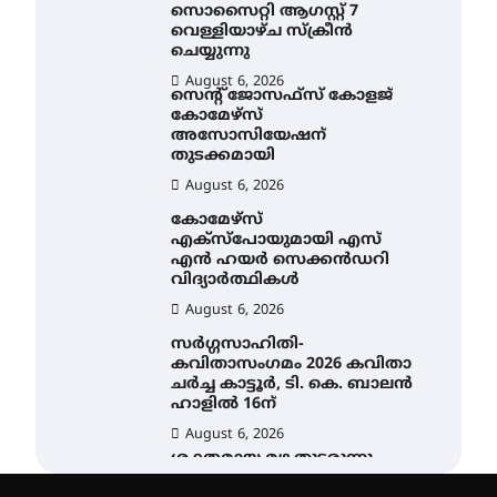
സൊസൈറ്റി ആഗസ്റ്റ് 7
വെള്ളിയാഴ്ച സ്‌ക്രീൻ
ചെയ്യുന്നു
August 6, 2026
സെന്റ് ജോസഫ്സ് കോളജ്
കോമേഴ്‌സ്
അസോസിയേഷന്
തുടക്കമായി
August 6, 2026
കോമേഴ്സ്
എക്സ്പോയുമായി എസ്
എൻ ഹയർ സെക്കൻഡറി
വിദ്യാർത്ഥികൾ
August 6, 2026
സർഗ്ഗസാഹിതി-
കവിതാസംഗമം 2026 കവിതാ
ചർച്ച കാട്ടൂർ, ടി. കെ. ബാലൻ
ഹാളിൽ 16ന്
August 6, 2026
ശക്തമായ മഴ തുടരുന്നു –
തൃശൂർ ജില്ലയിൽ എല്ലാ