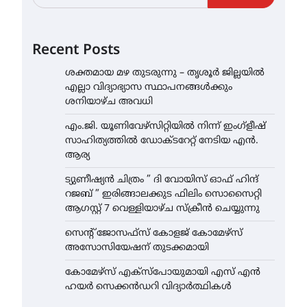
Recent Posts
ശക്തമായ മഴ തുടരുന്നു – തൃശൂർ ജില്ലയിൽ
എല്ലാ വിദ്യാഭ്യാസ സ്ഥാപനങ്ങൾക്കും
ശനിയാഴ്ച അവധി
എം.ജി. യൂണിവേഴ്‌സിറ്റിയിൽ നിന്ന് ഇംഗ്ളീഷ്
സാഹിത്യത്തിൽ ഡോക്ടറേറ്റ് നേടിയ എൻ.
ആര്യ
ട്യുണീഷ്യൻ ചിത്രം ” ദി വോയിസ് ഓഫ് ഹിന്ദ്
റജബ് ” ഇരിങ്ങാലക്കുട ഫിലിം സൊസൈറ്റി
ആഗസ്റ്റ് 7 വെള്ളിയാഴ്ച സ്‌ക്രീൻ ചെയ്യുന്നു
സെന്റ് ജോസഫ്സ് കോളജ് കോമേഴ്‌സ്
അസോസിയേഷന് തുടക്കമായി
കോമേഴ്സ് എക്സ്പോയുമായി എസ് എൻ
ഹയർ സെക്കൻഡറി വിദ്യാർത്ഥികൾ