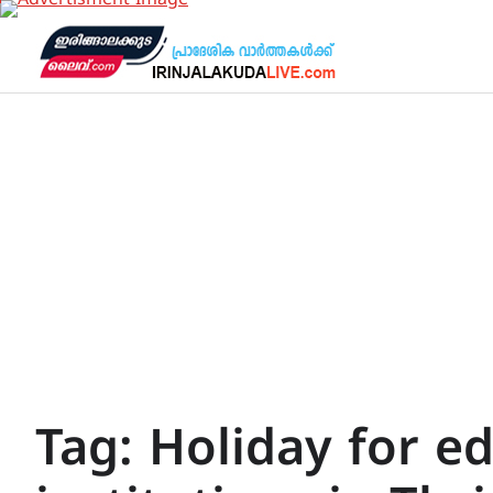
Skip
to
content
Tag:
Holiday for e