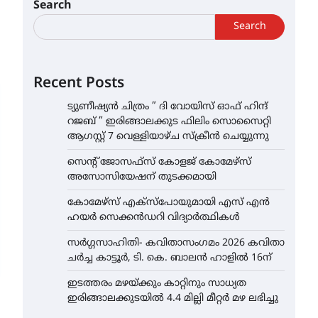
Search
Search
Recent Posts
ട്യുണീഷ്യൻ ചിത്രം ” ദി വോയിസ് ഓഫ് ഹിന്ദ്
റജബ് ” ഇരിങ്ങാലക്കുട ഫിലിം സൊസൈറ്റി
ആഗസ്റ്റ് 7 വെള്ളിയാഴ്ച സ്‌ക്രീൻ ചെയ്യുന്നു
സെന്റ് ജോസഫ്സ് കോളജ് കോമേഴ്‌സ്
അസോസിയേഷന് തുടക്കമായി
കോമേഴ്സ് എക്സ്പോയുമായി എസ് എൻ
ഹയർ സെക്കൻഡറി വിദ്യാർത്ഥികൾ
സർഗ്ഗസാഹിതി- കവിതാസംഗമം 2026 കവിതാ
ചർച്ച കാട്ടൂർ, ടി. കെ. ബാലൻ ഹാളിൽ 16ന്
ഇടത്തരം മഴയ്ക്കും കാറ്റിനും സാധ്യത
ഇരിങ്ങാലക്കുടയിൽ 4.4 മില്ലി മീറ്റർ മഴ ലഭിച്ചു