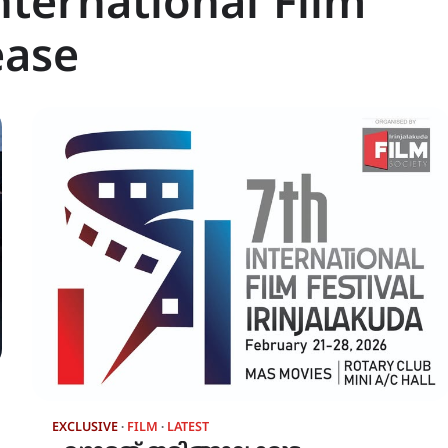
nternational Film
ease
EXCLUSIVE
FILM
LATEST