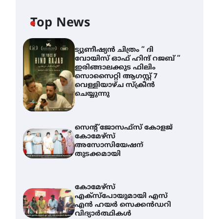
Top News
ട്യുണീഷ്യൻ ചിത്രം ” ദി
വോയിസ് ഓഫ് ഹിന്ദ് റജബ് ”
ഇരിങ്ങാലക്കുട ഫിലിം
സൊസൈറ്റി ആഗസ്റ്റ് 7
വെള്ളിയാഴ്ച സ്‌ക്രീൻ
ചെയ്യുന്നു
സെന്റ് ജോസഫ്സ് കോളജ്
കോമേഴ്‌സ്
അസോസിയേഷന്
തുടക്കമായി
കോമേഴ്സ്
എക്സ്പോയുമായി എസ്
എൻ ഹയർ സെക്കൻഡറി
വിദ്യാർത്ഥികൾ