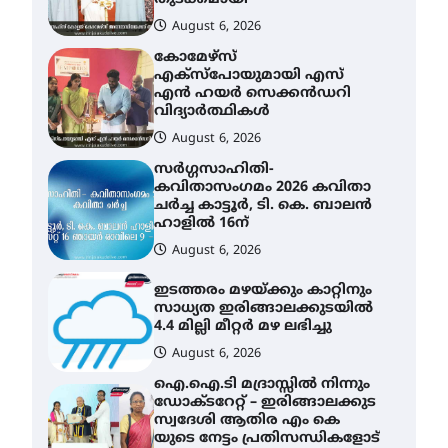
August 6, 2026
കോമേഴ്സ്
എക്സ്പോയുമായി എസ്
എൻ ഹയർ സെക്കൻഡറി
വിദ്യാർത്ഥികൾ
August 6, 2026
സർഗ്ഗസാഹിതി-
കവിതാസംഗമം 2026 കവിതാ
ചർച്ച കാട്ടൂർ, ടി. കെ. ബാലൻ
ഹാളിൽ 16ന്
August 6, 2026
ഇടത്തരം മഴയ്ക്കും കാറ്റിനും
സാധ്യത ഇരിങ്ങാലക്കുടയിൽ
4.4 മില്ലി മീറ്റർ മഴ ലഭിച്ചു
August 6, 2026
ഐ.ഐ.ടി മദ്രാസ്സിൽ നിന്നും
ഡോക്ടറേറ്റ് – ഇരിങ്ങാലക്കുട
സ്വദേശി ആതിര എം കെ
യുടെ നേട്ടം പ്രതിസന്ധികളോട്