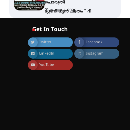
പൊരുതി
August 5, 2026
ട്യുണീഷ്യൻ ചിത്രം ” ദി
വോയിസ് ഓഫ് ഹിന്ദ് റജബ് ”
ഇരിങ്ങാലക്കുട ഫിലിം
സൊസൈറ്റി ആഗസ്റ്റ് 7
Get In Touch
വെള്ളിയാഴ്ച സ്‌ക്രീൻ
ചെയ്യുന്നു
Twitter
Facebook
August 6, 2026
സെന്റ് ജോസഫ്സ് കോളജ്
LinkedIn
Instagram
കോമേഴ്‌സ്
അസോസിയേഷന്
തുടക്കമായി
YouTube
August 6, 2026
കോമേഴ്സ്
എക്സ്പോയുമായി എസ്
എൻ ഹയർ സെക്കൻഡറി
വിദ്യാർത്ഥികൾ
August 6, 2026
സർഗ്ഗസാഹിതി-
കവിതാസംഗമം 2026 കവിതാ
ചർച്ച കാട്ടൂർ, ടി. കെ. ബാലൻ
ഹാളിൽ 16ന്