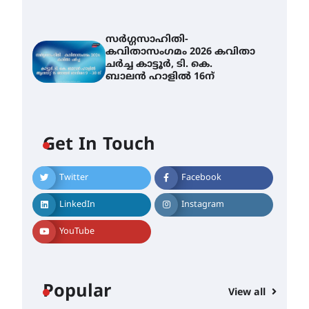
സർഗ്ഗസാഹിതി-
കവിതാസംഗമം 2026 കവിതാ
ചർച്ച കാട്ടൂർ, ടി. കെ.
ബാലൻ ഹാളിൽ 16ന്
Get In Touch
Twitter
Facebook
LinkedIn
Instagram
YouTube
Popular
View all