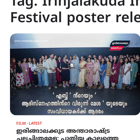
Tag:
Irinjalakuda I
Festival poster rel
FILM
LATEST
ഇരിങ്ങാലക്കുട അന്താരാഷ്ട്ര
ചലച്ചിത്രമേള; പുതിയ കാലത്തെ