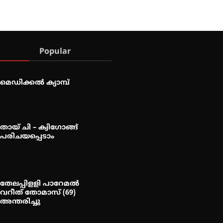
Popular
മെഡിക്കൽ ക്യാമ്പ്
തായ് ചി – ക്വിഗോങ്ങ്
പരിചയപ്പെടാം
തേലപ്പിളളി പാറേമൽ
വറീത് തോമാസ് (69)
അന്തരിച്ചു