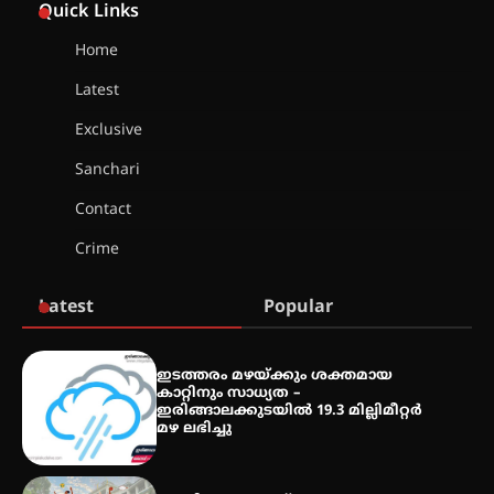
Quick Links
സ്വദേശി ആതിര എം കെ യുടെ
നേട്ടം പ്രതിസന്ധികളോട് പൊരുതി
Home
Latest
മെഡിക്കൽ ക്യാമ്പ്
Exclusive
Sanchari
Contact
തായ് ചി – ക്വിഗോങ്ങ്
Crime
പരിചയപ്പെടാം
Latest
Popular
തേലപ്പിളളി പാറേമൽ വറീത്
ഇടത്തരം മഴയ്ക്കും ശക്തമായ
തോമാസ് (69) അന്തരിച്ചു
കാറ്റിനും സാധ്യത –
ഇരിങ്ങാലക്കുടയിൽ 19.3 മില്ലിമീറ്റർ
മഴ ലഭിച്ചു
അരങ്ങ് 2026′ ആഗസ്റ്റ് 8, 9