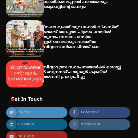
കായികതലപ്പത്ത് പത്താമതും
തീയതികളിൽ
ക്രൈസ്റ്റിന്റെ പെരുമ
‘നഷാ മുക്ത് യുവ ഫോർ വികസിത്
ഭാരത്’ ജലച്ചായചിത്രരചനയിൽ
മൂന്നാം സ്ഥാനം നേടിയ
ഇരിങ്ങാലക്കുട ഭാരതീയ
വിദ്യാഭവനിലെ ചിന്മയ് കെ
വിദ്യാഭ്യാസ സ്ഥാപനങ്ങള്‍ക്ക് ഓഗസ്റ്റ്
5 ബുധനാഴ്ച തൃശൂർ കളക്ടർ
അവധി പ്രഖ്യാപിച്ചു
Get In Touch
Twitter
Facebook
LinkedIn
Instagram
YouTube