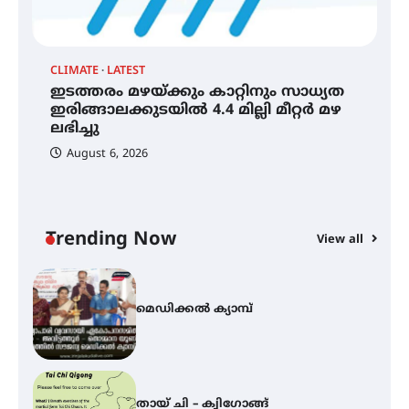
ഡ
തീയതികളിൽ
ആ
പ
CLIMATE
LATEST
ഇടത്തരം മഴയ്ക്കും കാറ്റിനും സാധ്യത
ഇടത്തരം മഴയ്ക്കും കാറ്റിനും
സാധ്യത ഇരിങ്ങാലക്കുടയിൽ 4.4
ഇരിങ്ങാലക്കുടയിൽ 4.4 മില്ലി മീറ്റർ മഴ
മില്ലി മീറ്റർ മഴ ലഭിച്ചു
ലഭിച്ചു
August 6, 2026
ഐ.ഐ.ടി മദ്രാസ്സിൽ നിന്നും
ഡോക്ടറേറ്റ് – ഇരിങ്ങാലക്കുട
സ്വദേശി ആതിര എം കെ യുടെ
നേട്ടം പ്രതിസന്ധികളോട് പൊരുതി
Trending Now
View all
മെഡിക്കൽ ക്യാമ്പ്
തായ് ചി – ക്വിഗോങ്ങ്